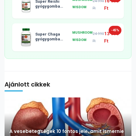
16 990
24 990
Super Reishi
gyógygomba
WISDOM
Ft
Ft
tabletta, 120db
-45%
MUSHROOM
13 990
24 990
Super Chaga
gyógygomba
WISDOM
Ft
Ft
tabletta, 120db
Ajánlott cikkek
A vesebetegségek 10 fontos jele, amit ismernie