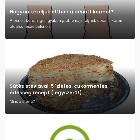
Hogyan kezeljük otthon a benőtt körmöt?
A benőtt köröm igen gyakori probléma, melynek során a köröm
oldalsó része belenő a...
Sütés steviával: 5 ízletes, cukormentes
édesség recept ( egyszerű!)
Mi is a stevia?