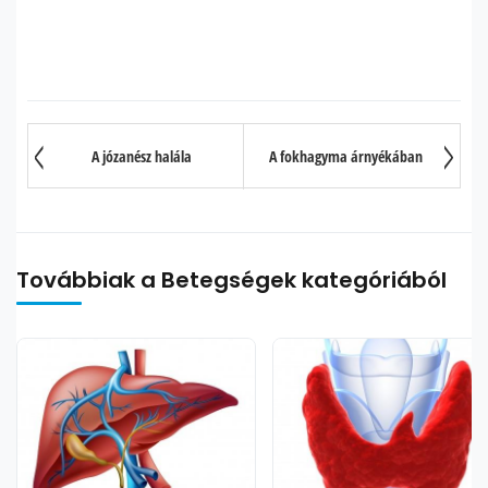
A józanész halála
A fokhagyma árnyékában
Továbbiak a Betegségek kategóriából