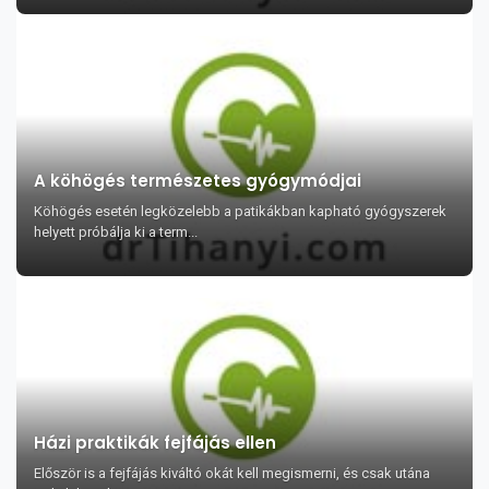
A köhögés természetes gyógymódjai
Köhögés esetén legközelebb a patikákban kapható gyógyszerek
helyett próbálja ki a term...
Házi praktikák fejfájás ellen
Először is a fejfájás kiváltó okát kell megismerni, és csak utána