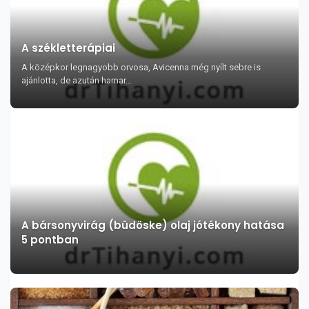
A székletterápiai
A középkor legnagyobb orvosa, Avicenna még nyílt sebre is
ajánlotta, de azután hamar...
A bársonyvirág (büdöske) olaj jótékony hatása
5 pontban