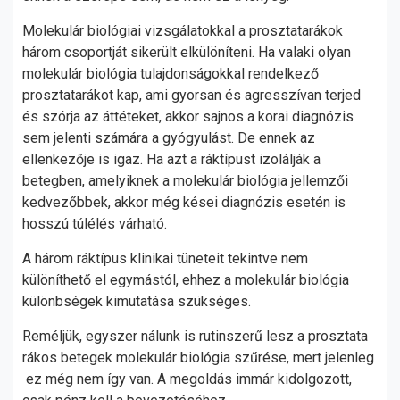
Molekulár biológiai vizsgálatokkal a prosztatarákok
három csoportját sikerült elkülöníteni. Ha valaki olyan
molekulár biológia tulajdonságokkal rendelkező
prosztatarákot kap, ami gyorsan és agresszívan terjed
és szórja az áttéteket, akkor sajnos a korai diagnózis
sem jelenti számára a gyógyulást. De ennek az
ellenkezője is igaz. Ha azt a ráktípust izolálják a
betegben, amelyiknek a molekulár biológia jellemzői
kedvezőbbek, akkor még kései diagnózis esetén is
hosszú túlélés várható.
A három ráktípus klinikai tüneteit tekintve nem
különíthető el egymástól, ehhez a molekulár biológia
különbségek kimutatása szükséges.
Reméljük, egyszer nálunk is rutinszerű lesz a prosztata
rákos betegek molekulár biológia szűrése, mert jelenleg
ez még nem így van. A megoldás immár kidolgozott,