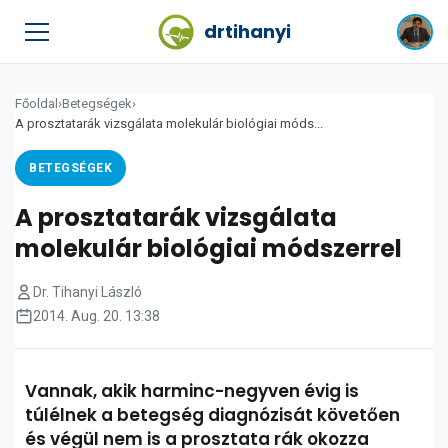
drtihanyi
Főoldal
›
Betegségek
›
A prosztatarák vizsgálata molekulár biológiai móds...
BETEGSÉGEK
A prosztatarák vizsgálata
molekulár biológiai módszerrel
Dr. Tihanyi László
2014. Aug. 20. 13:38
Vannak, akik harminc-negyven évig is
túlélnek a betegség diagnózisát követően
és végül nem is a prosztata rák okozza