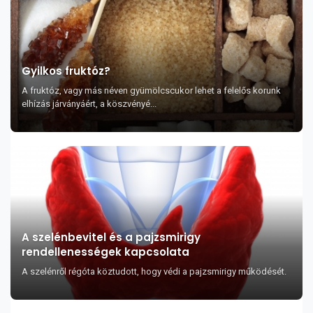
Gyilkos fruktóz?
A fruktóz, vagy más néven gyümölcscukor lehet a felelős korunk
elhízás járványáért, a köszvényé...
A szelénbevitel és a pajzsmirigy
rendellenességek kapcsolata
A szelénről régóta köztudott, hogy védi a pajzsmirigy működését.