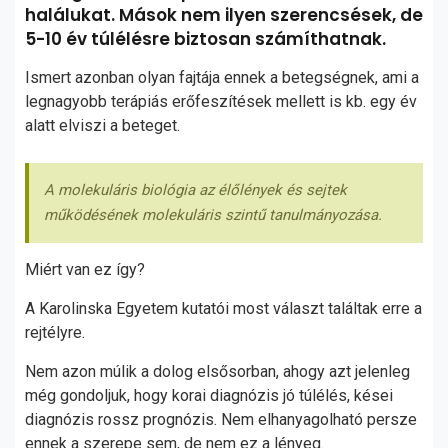
halálukat. Mások nem ilyen szerencsések, de
5-10 év túlélésre biztosan számíthatnak.
Ismert azonban olyan fajtája ennek a betegségnek, ami a
legnagyobb terápiás erőfeszítések mellett is kb. egy év
alatt elviszi a beteget.
A molekuláris biológia az élőlények és sejtek
működésének molekuláris szintű tanulmányozása.
Miért van ez így?
A Karolinska Egyetem kutatói most választ találtak erre a
rejtélyre.
Nem azon múlik a dolog elsősorban, ahogy azt jelenleg
még gondoljuk, hogy korai diagnózis jó túlélés, kései
diagnózis rossz prognózis. Nem elhanyagolható persze
ennek a szerepe sem, de nem ez a lényeg.