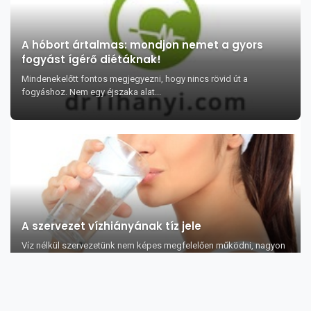
A hóbort ártalmas: mondjon nemet a gyors
fogyást ígérő diétáknak!
Mindenekelőtt fontos megjegyezni, hogy nincs rövid út a
fogyáshoz. Nem egy éjszaka alat...
A szervezet vízhiányának tíz jele
Víz nélkül szervezetünk nem képes megfelelően működni, nagyon
fontos tehát, hogy meg...