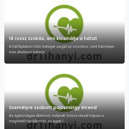
14 rossz szokás, ami kicsinálja a hátat
A hátfájdalom több beteget zargat az orvoshoz, mint bármilyen
más általános betegs...
Személyre szabott pajzsmirigy étrend
Az egészséges életmód, melynek fontos részét képezi a
megfelelő táplálkozás, az egyik l...