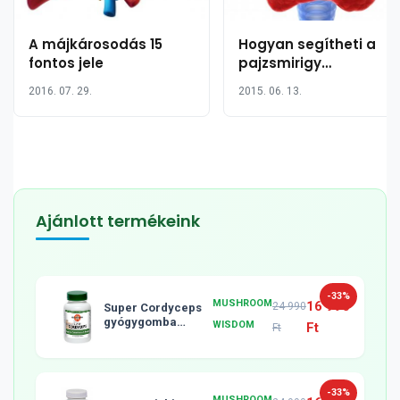
A májkárosodás 15
Hogyan segítheti a
fontos jele
pajzsmirigy
működését
2016. 07. 29.
2015. 06. 13.
természetes módon,
egyszerű étrendi
változásokkal
Ajánlott termékeink
-33%
MUSHROOM
16 990
24 990
Super Cordyceps
gyógygomba
WISDOM
Ft
Ft
tabletta, 120db
-33%
MUSHROOM