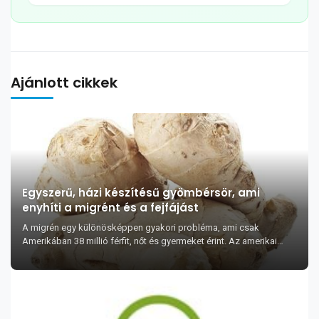
Ajánlott cikkek
Egyszerű, házi készítésű gyömbérsör, ami
enyhíti a migrént és a fejfájást
A migrén egy különösképpen gyakori probléma, ami csak
Amerikában 38 millió férfit, nőt és gyermeket érint. Az amerikai
alkalmazottak évente több, mint 1...