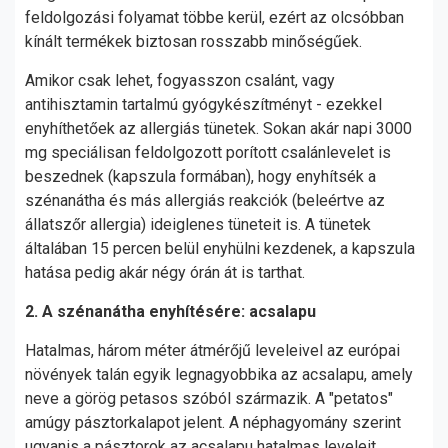
feldolgozási folyamat többe kerül, ezért az olcsóbban
kínált termékek biztosan rosszabb minőségűek.
Amikor csak lehet, fogyasszon csalánt, vagy
antihisztamin tartalmú gyógykészítményt - ezekkel
enyhíthetőek az allergiás tünetek. Sokan akár napi 3000
mg speciálisan feldolgozott porított csalánlevelet is
beszednek (kapszula formában), hogy enyhítsék a
szénanátha és más allergiás reakciók (beleértve az
állatszőr allergia) ideiglenes tüneteit is. A tünetek
általában 15 percen belül enyhülni kezdenek, a kapszula
hatása pedig akár négy órán át is tarthat.
2. A szénanátha enyhítésére: acsalapu
Hatalmas, három méter átmérőjű leveleivel az európai
növények talán egyik legnagyobbika az acsalapu, amely
neve a görög petasos szóból származik. A "petatos"
amúgy pásztorkalapot jelent. A néphagyomány szerint
ugyanis a pásztorok az acsalapu hatalmas leveleit