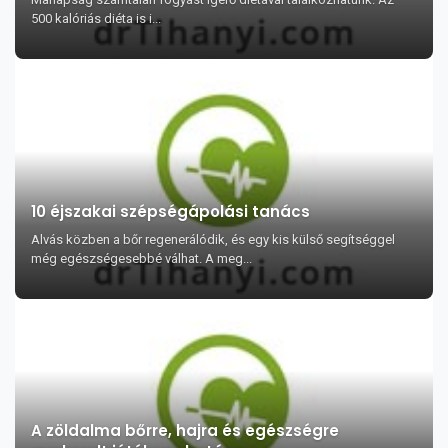
500 kalóriás diéta is i...
10 éjszakai szépségápolási tanács
Alvás közben a bőr regenerálódik, és egy kis külső segítséggel
még egészségesebbé válhat. A meg...
A zöldalma bőrre, hajra és egészségre