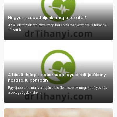
Hogyan szabaduljunk meg a tokától?
Az áll alatt található extra réteg bőr és zsírszövetet hívjuk tokának.
Túlzott h...
A biozöldségek egészségre gyakorolt jótékony
hatása 10 pontban
Egy újabb tanulmány alapján a bioélelmiszerek megakadályozzák
a betegségek kialak...