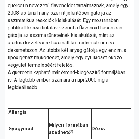
quercetin nevezetű flavonoidot tartalmaznak, amely egy
2008-as tanulmány szerint jelentősen gátolja az
asztmatikus reakciók kialakulását. Egy mostanában
publikált koreai kutatás szerint a flavonoid hasonlóan
gátolja az asztma tüneteinek kialakulását, mint az
asztma kezelésére használt kromolin-nátrium és
dexametazon. Az utóbbi két anyag gátolja egy enzim, a
lipoxigenáz működését, amely egy gyulladást okozó
vegyület termeléséért felelős.
A quercetin kapható már étrend-kiegészítő formájában
is. A legtöbb ember számára a napi 2000 mg a
legideálisabb.
Allergia
Milyen formában
Gyógymód
Dózis
szedhető?