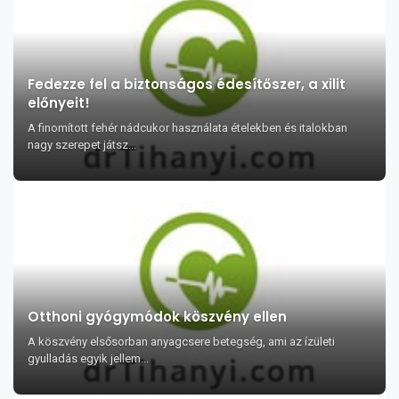
Fedezze fel a biztonságos édesítőszer, a xilit
előnyeit!
A finomított fehér nádcukor használata ételekben és italokban
nagy szerepet játsz...
Otthoni gyógymódok köszvény ellen
A köszvény elsősorban anyagcsere betegség, ami az ízületi
gyulladás egyik jellem...