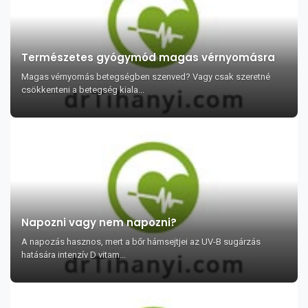
Természetes gyógymód magas vérnyomásra
Magas vérnyomás betegségben szenved? Vagy csak szeretné
csökkenteni a betegség kiala...
Napozni vagy nem napozni?
A napozás hasznos, mert a bőr hámsejtjei az UV-B sugárzás
hatására intenzív D vitam...