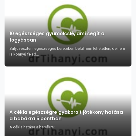
10 egészséges gyümölcslé, ami segít a
fogyásban
Súlyt veszteni egészséges kereteken belül nem lehetetlen, de nem
is könnyű felad...
A cékla egészségre gyakorolt jótékony hatása
a babákra 5 pontban
A cékla hatása a babákra: