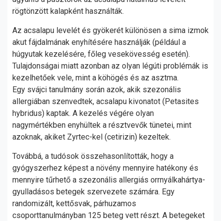
rögtönzött kalapként használták.
Az acsalapu levelét és gyökerét különösen a sima izmok
akut fájdalmának enyhítésére használják (például a
húgyutak kezelésére, főleg vesekövesség esetén).
Tulajdonságai miatt azonban az olyan légúti problémák is
kezelhetőek vele, mint a köhögés és az asztma.
Egy svájci tanulmány során azok, akik szezonális
allergiában szenvedtek, acsalapu kivonatot (Petasites
hybridus) kaptak. A kezelés végére olyan
nagymértékben enyhültek a résztvevők tünetei, mint
azoknak, akiket Zyrtec-kel (cetirizin) kezeltek.
Továbbá, a tudósok összehasonlították, hogy a
gyógyszerhez képest a növény mennyire hatékony és
mennyire tűrhető a szezonális allergiás orrnyálkahártya-
gyulladásos betegek szervezete számára. Egy
randomizált, kettősvak, párhuzamos
csoporttanulmányban 125 beteg vett részt. A betegeket