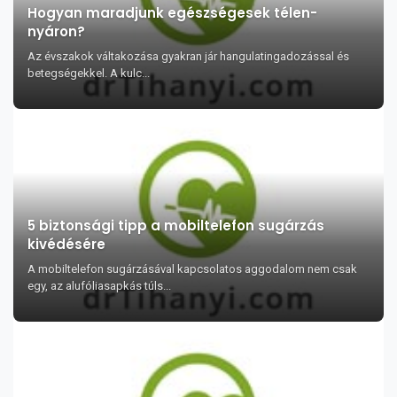
Hogyan maradjunk egészségesek télen-
nyáron?
Az évszakok váltakozása gyakran jár hangulatingadozással és
betegségekkel. A kulc...
5 biztonsági tipp a mobiltelefon sugárzás
kivédésére
A mobiltelefon sugárzásával kapcsolatos aggodalom nem csak
egy, az alufóliasapkás túls...