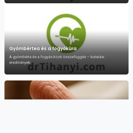
Gyömbértea és a fogyókúra
A gyömbérta és a fogyás közti összefüggés – kutatási
eredmények:
Miért ráncosodik el az ujjbegy a vízben, és miért
csak ott?
Ön is észrevette már, hogy ujjbegyei miért ráncosodnak el a vízben,