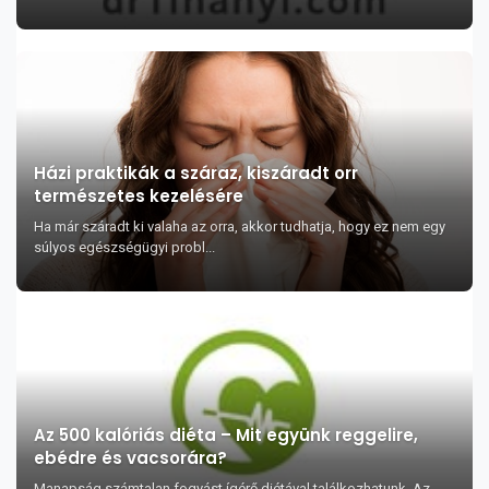
Házi praktikák a száraz, kiszáradt orr
természetes kezelésére
Ha már száradt ki valaha az orra, akkor tudhatja, hogy ez nem egy
súlyos egészségügyi probl...
Az 500 kalóriás diéta – Mit együnk reggelire,
ebédre és vacsorára?
Manapság számtalan fogyást ígérő diétával találkozhatunk. Az