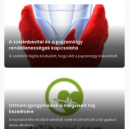
A szelénbevitel és a pajzsmirigy
rendellenességek kapcsolata
A szelénről régóta köztudott, hogy védi a pajzsmirigy működését.
Otthoni gyógymódok a megviselt haj
kezelésére
A haj különféle okokból sérülhet, ezek közé tartozik a túl gyakori
durva alkoholo...