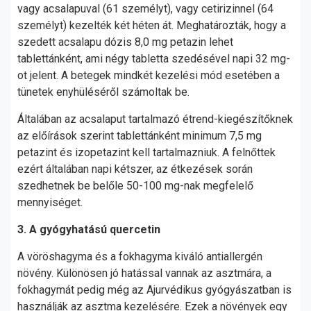
vagy acsalapuval (61 személyt), vagy cetirizinnel (64
személyt) kezelték két héten át. Meghatározták, hogy a
szedett acsalapu dózis 8,0 mg petazin lehet
tablettánként, ami négy tabletta szedésével napi 32 mg-
ot jelent. A betegek mindkét kezelési mód esetében a
tünetek enyhüléséről számoltak be.
Általában az acsalaput tartalmazó étrend-kiegészítőknek
az előírások szerint tablettánként minimum 7,5 mg
petazint és izopetazint kell tartalmazniuk. A felnőttek
ezért általában napi kétszer, az étkezések során
szedhetnek be belőle 50-100 mg-nak megfelelő
mennyiséget.
3. A gyógyhatású quercetin
A vöröshagyma és a fokhagyma kiváló antiallergén
növény. Különösen jó hatással vannak az asztmára, a
fokhagymát pedig még az Ajurvédikus gyógyászatban is
használják az asztma kezelésére. Ezek a növények egy