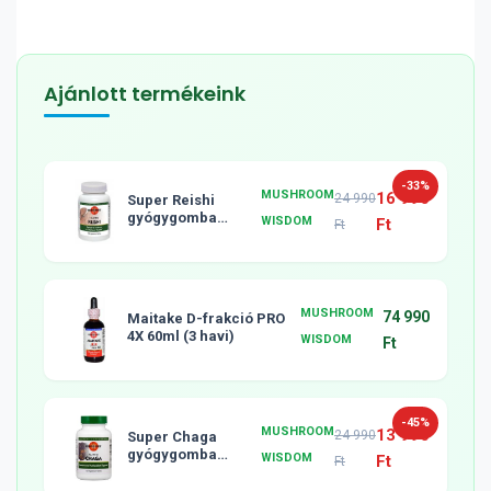
Ajánlott termékeink
-33%
MUSHROOM
16 990
24 990
Super Reishi
gyógygomba
WISDOM
Ft
Ft
tabletta, 120db
MUSHROOM
74 990
Maitake D-frakció PRO
4X 60ml (3 havi)
WISDOM
Ft
-45%
MUSHROOM
13 990
24 990
Super Chaga
gyógygomba
WISDOM
Ft
Ft
tabletta, 120db