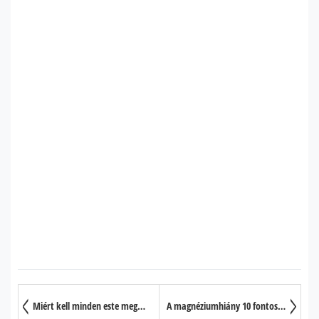
Miért kell minden este megmasszíroznia a talpát?
A magnéziumhiány 10 fontos jele