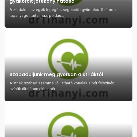
gyakorolt jótékony hatása
A zöldalma az egyik legegészségesebb gyümölcs. Számos
tápanyagot tartalmaz, példáu...
Szabaduljunk meg gyorsan a striáktól!
A striák szabad szemmel jól látható vonalak a bőr felszínén,
színük általában elüt a bőr...