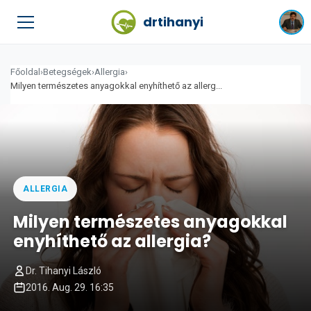
drtihanyi
Főoldal
›
Betegségek
›
Allergia
›
Milyen természetes anyagokkal enyhíthető az allerg...
ALLERGIA
Milyen természetes anyagokkal
enyhíthető az allergia?
Dr. Tihanyi László
2016. Aug. 29. 16:35