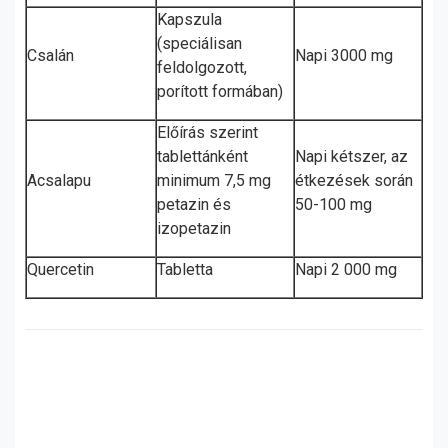
Kapszula
(speciálisan
Csalán
Napi 3000 mg
feldolgozott,
porított formában)
Előírás szerint
tablettánként
Napi kétszer, az
Acsalapu
minimum 7,5 mg
étkezések során
petazin és
50-100 mg
izopetazin
Quercetin
Tabletta
Napi 2 000 mg