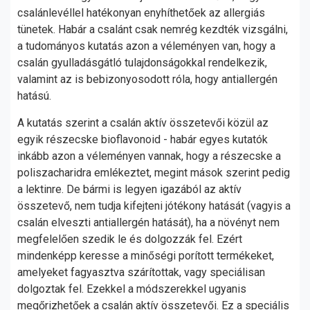
csalánlevéllel hatékonyan enyhíthetőek az allergiás
tünetek. Habár a csalánt csak nemrég kezdték vizsgálni,
a tudományos kutatás azon a véleményen van, hogy a
csalán gyulladásgátló tulajdonságokkal rendelkezik,
valamint az is bebizonyosodott róla, hogy antiallergén
hatású.
A kutatás szerint a csalán aktív összetevői közül az
egyik részecske bioflavonoid - habár egyes kutatók
inkább azon a véleményen vannak, hogy a részecske a
poliszacharidra emlékeztet, megint mások szerint pedig
a lektinre. De bármi is legyen igazából az aktív
összetevő, nem tudja kifejteni jótékony hatását (vagyis a
csalán elveszti antiallergén hatását), ha a növényt nem
megfelelően szedik le és dolgozzák fel. Ezért
mindenképp keresse a minőségi porított termékeket,
amelyeket fagyasztva szárítottak, vagy speciálisan
dolgoztak fel. Ezekkel a módszerekkel ugyanis
megőrizhetőek a csalán aktív összetevői. Ez a speciális