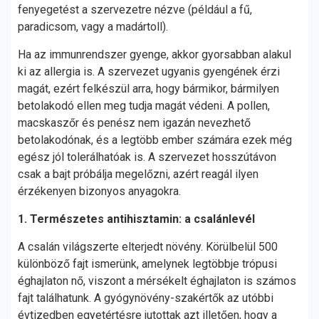
fenyegetést a szervezetre nézve (például a fű,
paradicsom, vagy a madártoll).
Ha az immunrendszer gyenge, akkor gyorsabban alakul
ki az allergia is. A szervezet ugyanis gyengének érzi
magát, ezért felkészül arra, hogy bármikor, bármilyen
betolakodó ellen meg tudja magát védeni. A pollen,
macskaszőr és penész nem igazán nevezhető
betolakodónak, és a legtöbb ember számára ezek még
egész jól tolerálhatóak is. A szervezet hosszútávon
csak a bajt próbálja megelőzni, azért reagál ilyen
érzékenyen bizonyos anyagokra.
1. Természetes antihisztamin: a csalánlevél
A csalán világszerte elterjedt növény. Körülbelül 500
különböző fajt ismerünk, amelynek legtöbbje trópusi
éghajlaton nő, viszont a mérsékelt éghajlaton is számos
fajt találhatunk. A gyógynövény-szakértők az utóbbi
évtizedben egyetértésre jutottak azt illetően, hogy a