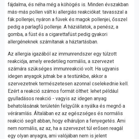
fájdalma, és néha még a köhögés is. Minden évszakban
más-más pollen vált ki allergiás reakciókat: tavasszal a
fák pollenjei, nyáron a füvek és magok pollenjei, ősszel
pedig a parlagfű pollenje. A háziállatok, a penész, a
gomba, a füst és a cigarettafüst pedig gyakori
allergéneknek számítanak a háztartásban.
Az allergia igazából az immunrendszer egy túlzott
reakciója, amely eredetileg normális, a szervezet
számára szükséges immunreakció volt. Ha ugyanis
idegen anyagok jutnak be a testünkbe, akkor a
szervezetnek természetesen azonnal cselekednie kell.
Ezért a reakció számos formát ölthet: lehet például
gyulladásos reakció - vagyis az idegen anyag
behatolásának területén felgyűlik a nyálka és megnő a
véráramlás. Általában ez az egészséges és normális
reakció segít abban, hogy elháruljon a fenyegetés. Ami
nem normális, az az, ha a szervezet túl erősen reagál
egy olyan anyagra, ami valójában nem is jelent