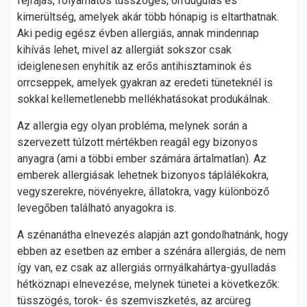
fejfájás, folyamatos tüsszögés, orrdugulás és
kimerültség, amelyek akár több hónapig is eltarthatnak.
Aki pedig egész évben allergiás, annak mindennap
kihívás lehet, mivel az allergiát sokszor csak
ideiglenesen enyhítik az erős antihisztaminok és
orrcseppek, amelyek gyakran az eredeti tüneteknél is
sokkal kellemetlenebb mellékhatásokat produkálnak.
Az allergia egy olyan probléma, melynek során a
szervezett túlzott mértékben reagál egy bizonyos
anyagra (ami a többi ember számára ártalmatlan). Az
emberek allergiásak lehetnek bizonyos táplálékokra,
vegyszerekre, növényekre, állatokra, vagy különböző
levegőben található anyagokra is.
A szénanátha elnevezés alapján azt gondolhatnánk, hogy
ebben az esetben az ember a szénára allergiás, de nem
így van, ez csak az allergiás orrnyálkahártya-gyulladás
hétköznapi elnevezése, melynek tünetei a következők:
tüsszögés, torok- és szemviszketés, az arcüreg