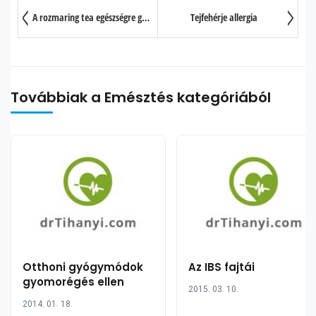
A rozmaring tea egészségre gyakorolt jótékony hatása 10 pontban
Tejfehérje allergia
Továbbiak a Emésztés kategóriából
Otthoni gyógymódok
Az IBS fajtái
gyomorégés ellen
2015. 03. 10.
2014. 01. 18.