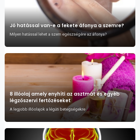
Jó hatással van-e a fekete áfonya a szemre?
Milyen hatással lehet a szem egészségére az áfonya?
8 illóolaj amely enyhíti az asztmát és egyéb
légzőszervi fertőzéseket
A legjobb illóolajok a légúti betegségekre