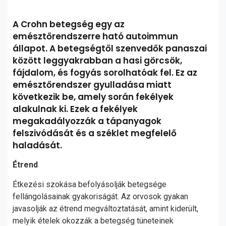
A Crohn betegség egy az
emésztőrendszerre ható autoimmun
állapot. A betegségtől szenvedők panaszai
között leggyakrabban a hasi görcsök,
fájdalom, és fogyás sorolhatóak fel. Ez az
emésztőrendszer gyulladása miatt
következik be, amely során fekélyek
alakulnak ki. Ezek a fekélyek
megakadályozzák a tápanyagok
felszivódását és a széklet megfelelő
haladását.
Étrend
Étkezési szokása befolyásolják betegsége
fellángolásainak gyakoriságát. Az orvosok gyakan
javasolják az étrend megváltoztatását, amint kiderült,
melyik ételek okozzák a betegség tüneteinek