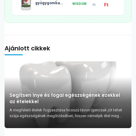
gyógygomba
WISDOM
Ft
Ft
tabletta, 120db
Ajánlott cikkek
Segítsen ínye és fogai egészségének ezekkel
az ételekkel
A megfelelő ételek fogyasztása hosszú távon igencsak jót tehet
szája egészségének megőrzésében, hiszen némelyik étel meg
tudja védeni a szájat az olyan...