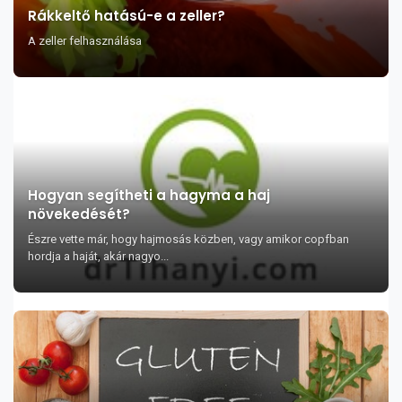
Rákkeltő hatású-e a zeller?
A zeller felhasználása
Hogyan segítheti a hagyma a haj
növekedését?
Észre vette már, hogy hajmosás közben, vagy amikor copfban
hordja a haját, akár nagyo...