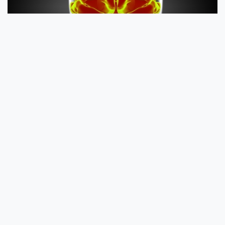
Mi lehet az oka, ha nem tud megállni egy lábon
20 másodpercig?
Gondolta volna, hogy ez az egyszerű kis teszt képet adhat agyunk
egészségi állapotáról és nem...
A joghurt 10 jótékony hatása
Az ember bélrendszere több ezer fajta baktériumot tartalmaz, de
minden embernél kül...