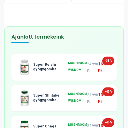
Ajánlott termékeink
-33%
MUSHROOM
16 990
24 990
Super Reishi
gyógygomba
WISDOM
Ft
Ft
tabletta, 120db
-45%
MUSHROOM
13 990
24 990
Super Shiitake
gyógygomba
WISDOM
Ft
Ft
tabletta, 120db
-45%
MUSHROOM
13 990
24 990
Super Chaga