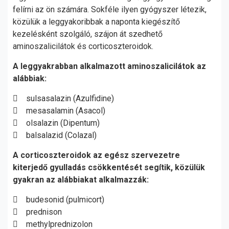
felírni az ön számára. Sokféle ilyen gyógyszer létezik,
közülük a leggyakoribbak a naponta kiegészítő
kezelésként szolgáló, szájon át szedhető
aminoszalicilátok és corticoszteroidok.
A leggyakrabban alkalmazott aminoszalicilátok az
alábbiak:
 sulsasalazin (Azulfidine)
 mesasalamin (Asacol)
 olsalazin (Dipentum)
 balsalazid (Colazal)
A corticoszteroidok az egész szervezetre
kiterjedő gyulladás csökkentését segítik, közülük
gyakran az alábbiakat alkalmazzák:
 budesonid (pulmicort)
 prednison
 methylprednizolon