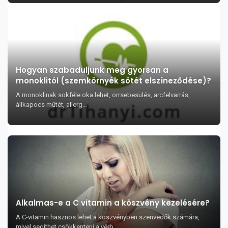
Hogyan szabaduljunk meg gyorsan a
monoklitól (szemkörnyék sötét elszíneződése)?
A monoklinak sokféle oka lehet, orrsebesülés, arcfelvarrás,
állkapocs műtét, allerg...
Alkalmas-e a C vitamin a köszvény kezelésére?
A C-vitamin hasznos lehet a köszvényben szenvedők számára,
mivel segíthet csökkenteni a vérb...