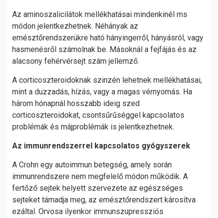
Az aminoszalicilátok mellékhatásai mindenkinél ms
módon jelentkezhetnek. Néhányak az
emésztőrendszerükre ható hányingerről, hányásról, vagy
hasmenésről számolnak be. Másoknál a fejfájás és az
alacsony fehérvérsejt szám jellemző.
A corticoszteroidoknak szinzén lehetnek mellékhatásai,
mint a duzzadás, hízás, vagy a magas vérnyomás. Ha
három hónapnál hosszabb ideig szed
corticoszteroidokat, csontsűrűséggel kapcsolatos
problémák és májproblémák is jelentkezhetnek.
Az immunrendszerrel kapcsolatos gyógyszerek
A Crohn egy autoimmun betegség, amely során
immunrendszere nem megfelelő módon működik. A
fertőző sejtek helyett szervezete az egészséges
sejteket támadja meg, az emésztőrendszert károsítva
ezáltal. Orvosa ilyenkor immunszupressziós