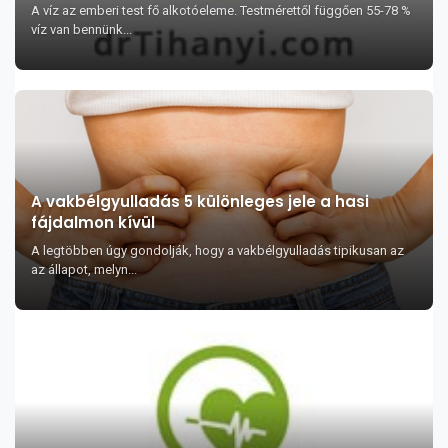
A víz az emberi test fő alkotóeleme. Testmérettől függően 55-78 %
víz van bennünk...
A vakbélgyulladás 5 különleges jele a hasi
fájdalmon kívül
A legtöbben úgy gondolják, hogy a vakbélgyulladás tipikusan az
az állapot, melyn...