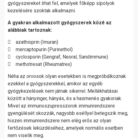
gyógyszereket írhat fel, amelyek főképp sipolyok
kezelésére szoktak alkalmazni.
A gyakran alkalmazott gyógyszerek közé az
alábbiak tartoznak:
 azathioprin (Imuran)
 mercaptopurin (Purinethol)
 cyclosporin (Gengraf, Neoral, Sandimmune)
 methotresat (Rheumatrex)
Néha az orvosok olyan esetekben is megpróbálkoznak
ezekkel a gyógyszerekkel, amikor az egyéb
gyógykezelések nem járnak sikerrel. Mellékhatásai
között a hányinger, hányás, és a hasmenés gyakoriak.
Mivel az immunoszupresszorok immunrendszere
gyengülését okozzák, nagyobb eséllyel betegszik meg,
hiszen immunrendszere nem elég erős az olyan
fertőzések leküzdéséhez, amelyek normális esetben
nem viselik meg.