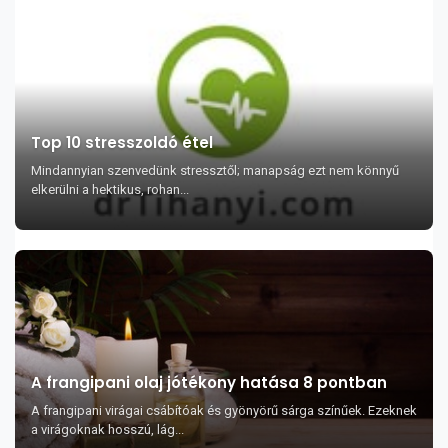
Top 10 stresszoldó étel
Mindannyian szenvedünk stressztől; manapság ezt nem könnyű
elkerülni a hektikus, rohan...
A frangipani olaj jótékony hatása 8 pontban
A frangipani virágai csábítóak és gyönyörű sárga színűek. Ezeknek
a virágoknak hosszú, lág...