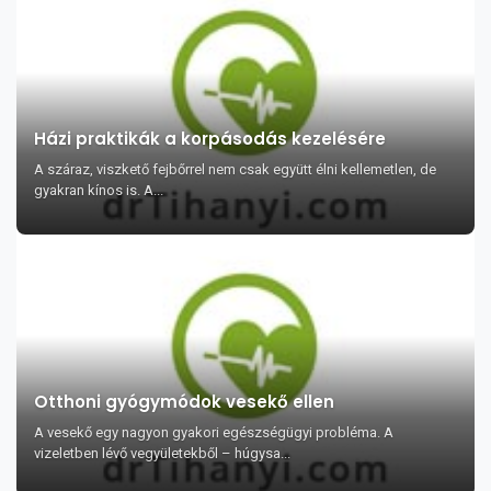
Házi praktikák a korpásodás kezelésére
A száraz, viszkető fejbőrrel nem csak együtt élni kellemetlen, de
gyakran kínos is. A...
Otthoni gyógymódok vesekő ellen
A vesekő egy nagyon gyakori egészségügyi probléma. A
vizeletben lévő vegyületekből – húgysa...