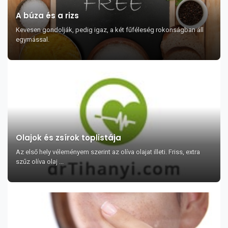
A búza és a rizs
Kevesen gondolják, pedig igaz, a két fűféleség rokonságban áll
egymással.
Olajok és zsírok toplistája
Az első hely véleményem szerint az olíva olajat illeti. Friss, extra
szűz olíva olaj ...