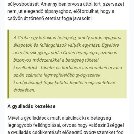
súlyosbodását. Amennyiben orvosa attól tart, szervezet
nem jut elegendő tápanyaghoz, előfordulhat, hogy a
csövön át történő etetést fogja javasolni.
A Crohn egy krónikus betegség, amely során nyugalmi
állapotok és fellángolások váltják egymást. Egyelőre
nem létezik gyógymód a Crohn betegségre, azonban
bizonyos módszerekkel a betegség tünetei
kezelhetőek. Tünetei és kórtünete ismeretében orvosa
az ön számára legmegfelelőbb gyógyszerek
kombinációját fogja kutatni tünetei megszüntetése
érdekében.
A gyulladás kezelése
Mivel a gyulladások miatt alakulnak ki a betegség
legnagyobb fellángolásai, orvosa nagy valószínűséggel
a gyulladás csökkentését elősegítő gyógyszereket fog