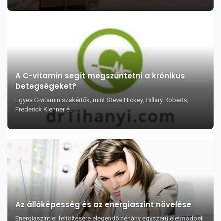
A C-vitamin segít megszüntetni a krónikus
betegségeket?
Egyes C-vitamin szakértők, mint Steve Hickey, Hillary Roberts,
Frederick Klenner é...
Az állóképesség és az energiaszint növelése
Energiaszintjei feltöltésére elegendő néhány egyszerű életmódbeli