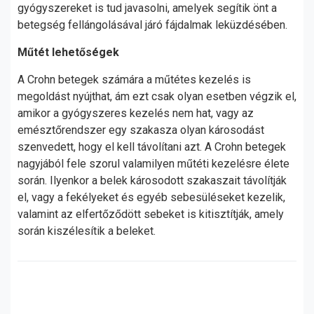
gyógyszereket is tud javasolni, amelyek segítik önt a
betegség fellángolásával járó fájdalmak leküzdésében.
Műtét lehetőségek
A Crohn betegek számára a műtétes kezelés is
megoldást nyújthat, ám ezt csak olyan esetben végzik el,
amikor a gyógyszeres kezelés nem hat, vagy az
emésztőrendszer egy szakasza olyan károsodást
szenvedett, hogy el kell távolítani azt. A Crohn betegek
nagyjából fele szorul valamilyen műtéti kezelésre élete
során. Ilyenkor a belek károsodott szakaszait távolítják
el, vagy a fekélyeket és egyéb sebesüléseket kezelik,
valamint az elfertőződött sebeket is kitisztítják, amely
során kiszélesítik a beleket.