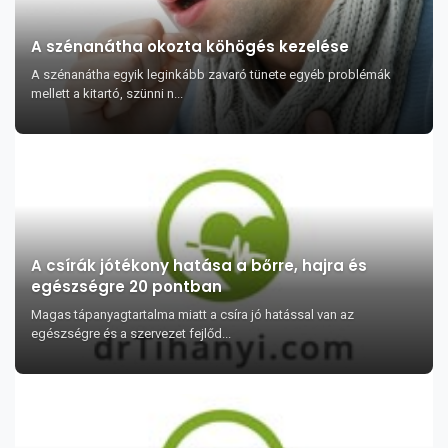
A szénanátha okozta köhögés kezelése
A szénanátha egyik leginkább zavaró tünete egyéb problémák
mellett a kitartó, szünni n...
A csírák jótékony hatása a bőrre, hajra és
egészségre 20 pontban
Magas tápanyagtartalma miatt a csíra jó hatással van az
egészségre és a szervezet fejlőd...