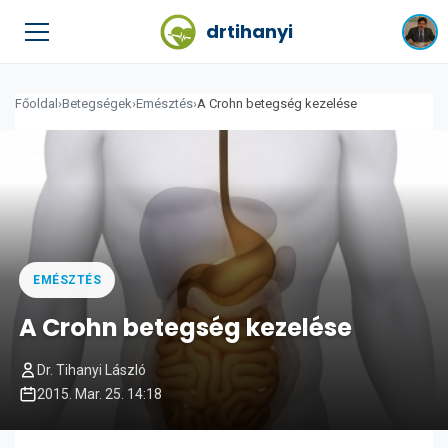
drtihanyi
Főoldal
›
Betegségek
›
Emésztés
›
A Crohn betegség kezelése
EMÉSZTÉS
A Crohn betegség kezelése
Dr. Tihanyi László
2015. Mar. 25. 14:18