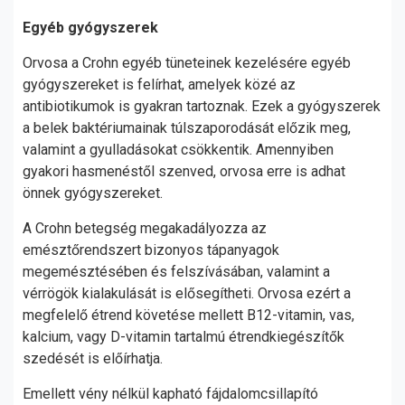
Egyéb gyógyszerek
Orvosa a Crohn egyéb tüneteinek kezelésére egyéb
gyógyszereket is felírhat, amelyek közé az
antibiotikumok is gyakran tartoznak. Ezek a gyógyszerek
a belek baktériumainak túlszaporodását előzik meg,
valamint a gyulladásokat csökkentik. Amennyiben
gyakori hasmenéstől szenved, orvosa erre is adhat
önnek gyógyszereket.
A Crohn betegség megakadályozza az
emésztőrendszert bizonyos tápanyagok
megemésztésében és felszívásában, valamint a
vérrögök kialakulását is elősegítheti. Orvosa ezért a
megfelelő étrend követése mellett B12-vitamin, vas,
kalcium, vagy D-vitamin tartalmú étrendkiegészítők
szedését is előírhatja.
Emellett vény nélkül kapható fájdalomcsillapító