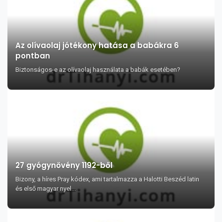
Az olívaolaj jótékony hatása a babákra 6
pontban
Biztonságos-e az olívaolaj használata a babák esetében?
27 gyógynövény 1192-ből
Bizony, a híres Pray kódex, ami tartalmazza a Halotti Beszéd latin
és első magyar nyel...