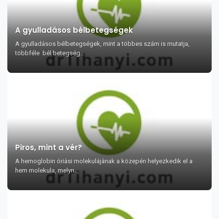
A gyulladásos bélbetegségek
A gyulladásos bélbetegségek, mint a többes szám is mutatja,
többféle bél betegség...
Piros, mint a vér?
A hemoglobin óriási molekulájának a közepén helyezkedik el a
hem molekula, melyn...