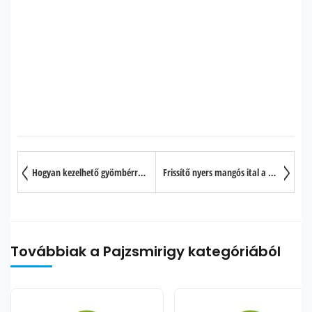
Hogyan kezelhető gyömbérrel a hányinger?
Frissítő nyers mangós ital a nyári hónapokra
Továbbiak a Pajzsmirigy kategóriából