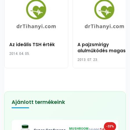
Az ideális TSH érték
A pajzsmirigy
alulműködés magas
2014. 04. 05.
koleszterinszintet
2013. 07. 23.
okozhat?
Ajánlott termékeink
-33%
MUSHROOM
16 990
24 990