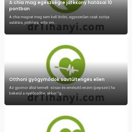
A chia mag egészségre jótékony hatásai 10
pontban
A chia magvat meg sem kell őrölni, egyszerűen csak szórja
salátára, pirítósra, adja sm...
Otthoni gyógymódok savtúltengés ellen
Az gyomor által termelt sósav és emésztő enzim (pepszin) ha
bekerül a nyelőcsőbe, akkor "g...