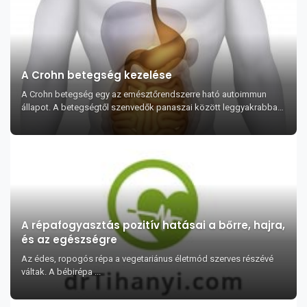
A Crohn betegség kezelése
A Crohn betegség egy az emésztőrendszerre ható autoimmun
állapot. A betegségtől szenvedők panaszai között leggyakrabban
a hasi görcsök, fájdalom, és fogyás so...
A répafogyasztás pozitív hatásai a bőrre, hajra,
és az egészségre
Az édes, ropogós répa a vegetariánus életmód szerves részévé
váltak. A bébirépa ...