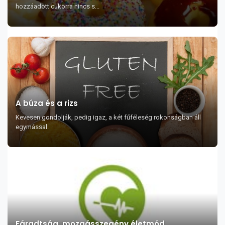
hozzáadott cukorra nincs s...
A búza és a rizs
Kevesen gondolják, pedig igaz, a két fűféleség rokonságban áll
egymással.
Fáradtság, mozgásszegény életmód