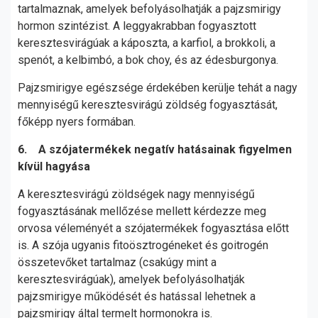
tartalmaznak, amelyek befolyásolhatják a pajzsmirigy
hormon szintézist. A leggyakrabban fogyasztott
keresztesvirágúak a káposzta, a karfiol, a brokkoli, a
spenót, a kelbimbó, a bok choy, és az édesburgonya.
Pajzsmirigye egészsége érdekében kerülje tehát a nagy
mennyiségű keresztesvirágú zöldség fogyasztását,
főképp nyers formában.
6. A szójatermékek negatív hatásainak figyelmen
kívül hagyása
A keresztesvirágú zöldségek nagy mennyiségű
fogyasztásának mellőzése mellett kérdezze meg
orvosa véleményét a szójatermékek fogyasztása előtt
is. A szója ugyanis fitoösztrogéneket és goitrogén
összetevőket tartalmaz (csakúgy mint a
keresztesvirágúak), amelyek befolyásolhatják
pajzsmirigye működését és hatással lehetnek a
pajzsmirigy által termelt hormonokra is.