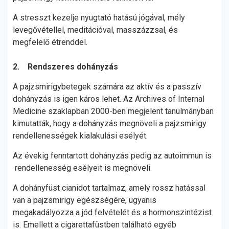
A stresszt kezelje nyugtató hatású jógával, mély
levegővétellel, meditációval, masszázzsal, és
megfelelő étrenddel.
2. Rendszeres dohányzás
A pajzsmirigybetegek számára az aktív és a passzív
dohányzás is igen káros lehet. Az Archives of Internal
Medicine szaklapban 2000-ben megjelent tanulmányban
kimutatták, hogy a dohányzás megnöveli a pajzsmirigy
rendellenességek kialakulási esélyét.
Az évekig fenntartott dohányzás pedig az autoimmun is
rendellenesség esélyeit is megnöveli.
A dohányfüst cianidot tartalmaz, amely rossz hatással
van a pajzsmirigy egészségére, ugyanis
megakadályozza a jód felvételét és a hormonszintézist
is. Emellett a cigarettafüstben található egyéb