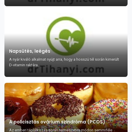
Napsütés, leégés
A nyár kiváló alkalmat nyújt arra, hogy a hosszú tél során kimerült
D-vitamin raktára...
A policisztás ovárium szindróma (PCOS)
Az emberi táplálkozás során természetes módon semmiféle