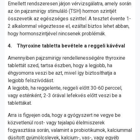
Emellett rendszeresen járjon vérvizsgálatra, amely során
az ön pajzsmirigy stimuláló (TSH) hormon szintjét
összevetik az egészséges szinttel. A tesztet évente 1-
2 alkalommal végeztesse el, ezáltal biztos lehet abban,
hogy hormonszintjével nincsenek problémák.
4. Thyroxine tabletta bevétele a reggeli kávéval
Amennyiben pajzsmirigy rendellenességére thyroxine
tablettát szed, tartsa észben, hogy a legjobb, ha
éhgyomorra veszi be azt, mivel így biztosíthatja a
legjobb felszívódást.
A legjobb, ha reggelente, reggeli előtt 30-60 perccel,
vagy esténként, 2-3 órával lefekvés előtt veszi be a
tablettákat.
Arra is figyejen oda, hogy a gyógyszert ne vegye be
közvetlenül rost- vagy tejalapú élelmiszerek
fogyasztása során, valamint a probiotikumok, kalciummal
dúsított gyümölcslevek, kalcium-, vas-, vagy egyéb