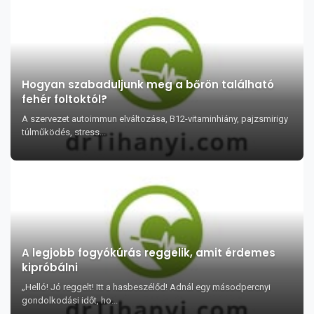
Hogyan szabaduljunk meg a bőrön található
fehér foltoktól?
A szervezet autoimmun elváltozása, B12-vitaminhiány, pajzsmirigy
túlműködés, stress...
A legjobb fogyókúrás reggelik, amit érdemes
kipróbálni
„Helló! Jó reggelt! Itt a hasbeszélőd! Adnál egy másodpercnyi
gondolkodási időt, ho...