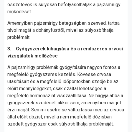
összetevők is súlyosan befolyásolhatják a pajzsmirigy
működését.
Amennyiben pajzsmirigy betegségben szenved, tartsa
távol magát a dohányfüsttől, mivel az súlyosbíthatja
problémáit.
3. Gyógyszerek kihagyása és a rendszeres orvosi
vizsgálatok mellőzése
A pajzsmirigy problémák gyógyítására nagyon fontos a
megfelelő gyógyszeres kezelés. Kövesse orvosa
utasításait és a megfelelő időpontokban szedje be az
előírt mennyiségeket, csak ezáltal lehetséges a
megfelelő hormonszint visszaálllítása. Ne hagyja abba a
gyógyszerek szedését, akkor sem, amennyiben már jól
érzi magát. Semmi esetre se változtassa meg az orvosa
által előírt dózist, mivel a nem megfelelő dózisban
szedett gyógyszer csak súlyosbíthatja problémáját.