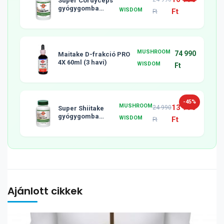
Super Cordyceps
gyógygomba
WISDOM
Ft
Ft
tabletta, 120db
MUSHROOM
74 990
Maitake D-frakció PRO
4X 60ml (3 havi)
WISDOM
Ft
-45%
MUSHROOM
13 990
24 990
Super Shiitake
gyógygomba
WISDOM
Ft
Ft
tabletta, 120db
Ajánlott cikkek