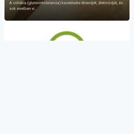
A cöliákia (gluténintolerancia) kezelésére étrendjét, életmódját, és
sok esetben vi...
Mérgező növények?
A mérges gombáknak hét nagy csoportját különítjük el, de ezek
közül az igazán ve...