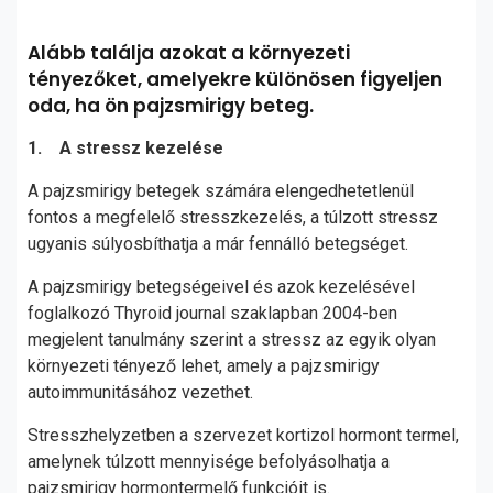
Alább találja azokat a környezeti
tényezőket, amelyekre különösen figyeljen
oda, ha ön pajzsmirigy beteg.
1. A stressz kezelése
A pajzsmirigy betegek számára elengedhetetlenül
fontos a megfelelő stresszkezelés, a túlzott stressz
ugyanis súlyosbíthatja a már fennálló betegséget.
A pajzsmirigy betegségeivel és azok kezelésével
foglalkozó Thyroid journal szaklapban 2004-ben
megjelent tanulmány szerint a stressz az egyik olyan
környezeti tényező lehet, amely a pajzsmirigy
autoimmunitásához vezethet.
Stresszhelyzetben a szervezet kortizol hormont termel,
amelynek túlzott mennyisége befolyásolhatja a
pajzsmirigy hormontermelő funkcióit is.