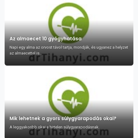
Az almaecet 10 gyógyhatása
Napi egy alma az orvost távol tartja, mondják, és ugyanez a helyzet
az almaecettel is...
Mik lehetnek a gyors súlygyarapodás okai?
A leggyakoribb okai a hirtelen súlygyarapodásnak.