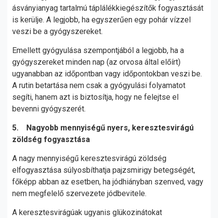
ásványianyag tartalmú táplálékkiegészítők fogyasztását
is kerülje. A legjobb, ha egyszerűen egy pohár vízzel
veszi be a gyógyszereket.
Emellett gyógyulása szempontjából a legjobb, ha a
gyógyszereket minden nap (az orvosa által előírt)
ugyanabban az időpontban vagy időpontokban veszi be.
A rutin betartása nem csak a gyógyulási folyamatot
segíti, hanem azt is biztosítja, hogy ne felejtse el
bevenni gyógyszerét.
5. Nagyobb mennyiségű nyers, keresztesvirágú
zöldség fogyasztása
A nagy mennyiségű keresztesvirágú zöldség
elfogyasztása súlyosbíthatja pajzsmirigy betegségét,
főképp abban az esetben, ha jódhiányban szenved, vagy
nem megfelelő szervezete jódbevitele.
A keresztesvirágúak ugyanis glükozinátokat