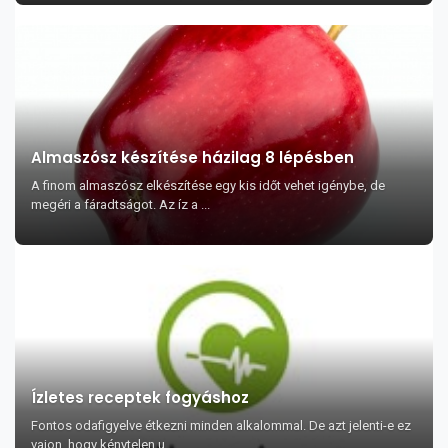
Almaszósz készítése házilag 8 lépésben
A finom almaszósz elkészítése egy kis időt vehet igénybe, de
megéri a fáradtságot. Az íz a ...
Ízletes receptek fogyáshoz
Fontos odafigyelve étkezni minden alkalommal. De azt jelenti-e ez
vajon, hogy kénytelen u...