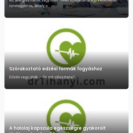
Az allergiás nátha, vagy más néven szénanátha egy kellemetlen
tünetegyüttes, amely o...
Szórakoztató edzési formák fogyáshoz
Edzés vagy játék – Ön mit választana?
A halolaj kapszula egészségre gyakorolt