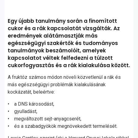
Egy újabb tanulmány során a finomított
cukor és a rák kapcsolatát vizsgálták. Az
eredmények alátámasztják más
egészségügyi szakértők és tudományos
tanulmányok beszámolóit, amelyek
kapcsolatot véltek felfedezni a túlzott
cukorfogyasztás és a rák kialakulása között.
A fruktóz számos módon növeli közvetlenül a rák és
más egészségügyi problémák kialakulásának
kockázatát, beleértve:
• a DNS károsodást,
• gyulladást,
• megváltozott sejt-anyagcserét,
• és a szabadgyökök megnövekedett termelését.