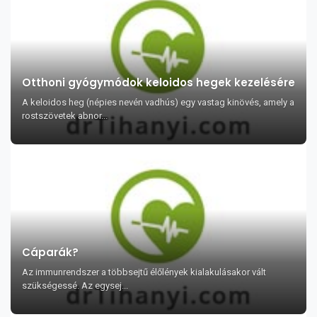
Otthoni gyógymódok keloidos hegek kezelésére
A keloidos heg (népies nevén vadhús) egy vastag kinövés, amely a
rostszövetek abnor...
Cáparák?
Az immunrendszer a többsejtű élőlények kialakulásakor vált
szükségessé. Az egysej...