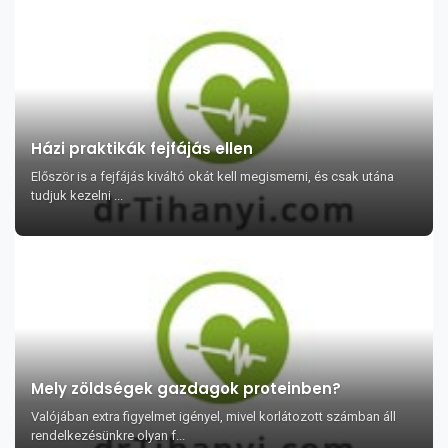
Házi praktikák fejfájás ellen
Először is a fejfájás kiváltó okát kell megismerni, és csak utána
tudjuk kezelni ...
Mely zöldségek gazdagok proteinben?
Valójában extra figyelmet igényel, mivel korlátozott számban áll
rendelkezésünkre olyan f...