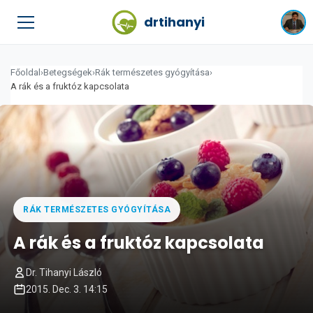
drtihanyi
Főoldal
›
Betegségek
›
Rák természetes gyógyítása
›
A rák és a fruktóz kapcsolata
RÁK TERMÉSZETES GYÓGYÍTÁSA
A rák és a fruktóz kapcsolata
Dr. Tihanyi László
2015. Dec. 3. 14:15