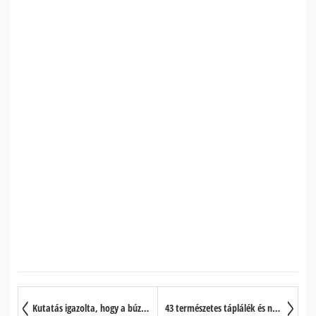
Kutatás igazolta, hogy a búzában található glutén elősegíti a hízást
43 természetes táplálék és növény a megfázás és az influenza kezelésére