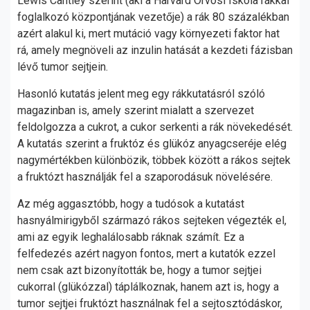
Lewis Cantley szerint (aki a Harvard Orvosi Iskola rákkal
foglalkozó központjának vezetője) a rák 80 százalékban
azért alakul ki, mert mutáció vagy környezeti faktor hat
rá, amely megnöveli az inzulin hatását a kezdeti fázisban
lévő tumor sejtjein.
Hasonló kutatás jelent meg egy rákkutatásról szóló
magazinban is, amely szerint mialatt a szervezet
feldolgozza a cukrot, a cukor serkenti a rák növekedését.
A kutatás szerint a fruktóz és glükóz anyagcseréje elég
nagymértékben különbözik, többek között a rákos sejtek
a fruktózt használják fel a szaporodásuk növelésére.
Az még aggasztóbb, hogy a tudósok a kutatást
hasnyálmirigyből származó rákos sejteken végezték el,
ami az egyik leghalálosabb ráknak számít. Ez a
felfedezés azért nagyon fontos, mert a kutatók ezzel
nem csak azt bizonyították be, hogy a tumor sejtjei
cukorral (glükózzal) táplálkoznak, hanem azt is, hogy a
tumor sejtjei fruktózt használnak fel a sejtosztódáskor,