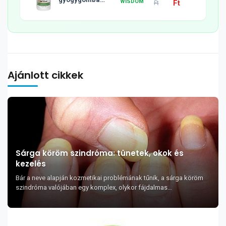
WISDOM
Ft
Ft
tabletta, 120db
Ajánlott cikkek
Sárga köröm szindróma: tünetek, okok és
kezelés
Bár a neve alapján kozmetikai problémának tűnik, a sárga köröm
szindróma valójában egy komplex, olykor fájdalmas
rendellenesség, mely a szervezet több részét ...