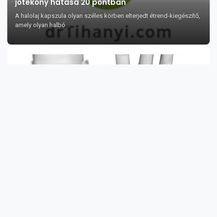
jótékony hatása 20 pontban
A halolaj kapszula olyan széles körben elterjedt étrend-kiegészítő,
amely olyan halbó...
Áttörés az antibiotikum kutatásban
Ez az új hatóanyag nem csak a halált okozó szuperbaktériumokat
pusztítja el, mint ...