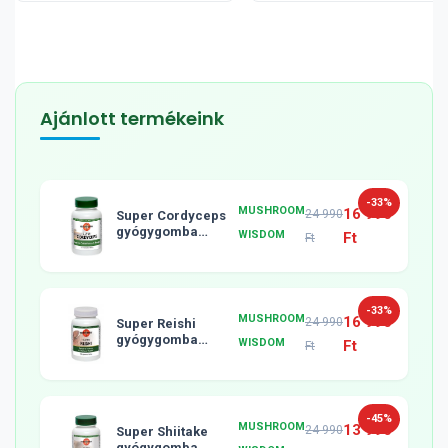
esélyeit
Ajánlott termékeink
-33%
MUSHROOM
16 990
24 990
Super Cordyceps
gyógygomba
WISDOM
Ft
Ft
tabletta, 120db
-33%
MUSHROOM
16 990
24 990
Super Reishi
gyógygomba
WISDOM
Ft
Ft
tabletta, 120db
-45%
MUSHROOM
13 990
24 990
Super Shiitake
gyógygomba