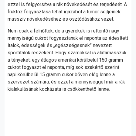
ezzel is felgyorsítva a rák növekedését és terjedését. A
fruktóz fogyasztása tehát igazából a tumor sejtjeinek
masszív növekedéséhez és osztódásához vezet.
Nem csak a felnőttek, de a gyerekek is rettentő nagy
mennyiségű cukrot fogyasztanak el naponta az édesített
italok, édességek és „egészségesnek” nevezett
sportitalok részeként. Hogy számokkal is alátámasszuk
a tényeket, egy átlagos amerikai körülbelül 150 gramm
cukrot fogyaszt el naponta, míg sok szakértő szerint
napi körülbelül 15 gramm cukor bőven elég lenne a
szervezet számára, és ezzel a mennyiséggel már a rák
kialakulásának kockázata is csökkenthető lenne.