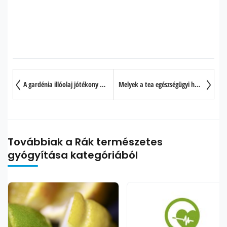
A gardénia illóolaj jótékony hatása 7 pontban
Melyek a tea egészségügyi hatásai?
Továbbiak a Rák természetes
gyógyítása kategóriából