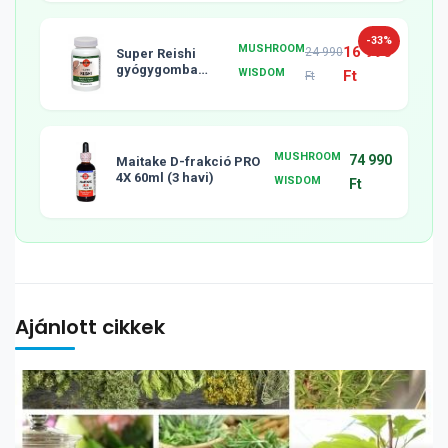
-33%
MUSHROOM
16 990
24 990
Super Reishi
gyógygomba
WISDOM
Ft
Ft
tabletta, 120db
MUSHROOM
74 990
Maitake D-frakció PRO
4X 60ml (3 havi)
WISDOM
Ft
Ajánlott cikkek