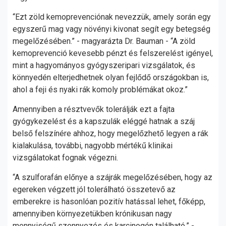
“Ezt zöld kemoprevenciónak nevezzük, amely során egy
egyszerű mag vagy növényi kivonat segít egy betegség
megelőzésében.” - magyarázta Dr. Bauman - “A zöld
kemoprevenció kevesebb pénzt és felszerelést igényel,
mint a hagyományos gyógyszeripari vizsgálatok, és
könnyedén elterjedhetnek olyan fejlődő országokban is,
ahol a feji és nyaki rák komoly problémákat okoz.”
Amennyiben a résztvevők tolerálják ezt a fajta
gyógykezelést és a kapszulák eléggé hatnak a száj
belső felszínére ahhoz, hogy megelőzhető legyen a rák
kialakulása, további, nagyobb mértékű klinikai
vizsgálatokat fognak végezni.
“A szulforafán előnye a szájrák megelőzésében, hogy az
egereken végzett jól tolerálható összetevő az
emberekre is hasonlóan pozitív hatással lehet, főképp,
amennyiben környezetükben krónikusan nagy
mennyiségű szennyezés és karcinogén található.” -