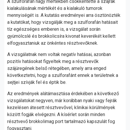
A szulforafán nagy mértékben csökkentette a szájrák
kialakulásának mértékét és a kialakuló tumorok
mennyiségét is. A kutatás eredményei arra ösztönözték
a kutatókat, hogy vizsgálják meg a szulforafán hatásait
tíz egészséges emberen is, a vizsgálat során
gyümölcslé és brokkolicsíra kivonat keverékét kellett
elfogyasztaniuk az önkéntes résztvevőknek.
A vizsgálatnak nem voltak negatív hatásai, azonban
pozitív hatásokat figyeltek meg a résztvevők
szájüregének belső rétegében, amely arra enged
következtetni, hogy a szulforafánt ennek a területnek a
sejtjei szívják fel és éptik be.
Az eredmények alátámasztása érdekében a következő
vizsgálatokat negyven, már korábban nyaki vagy fejrák
kezelésen átesett résztvevővel, klinikai körülmények
között fogják elvégezni. A kísérlet során minden
résztvevő brokkolimag port tartalmazó kapszulát fog
fogyasztani.