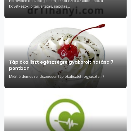
Ha röviden összefoglalnám, akkor ezek az állomások a
következők: oltás, altatás, sajtolás...
Tápióka liszt egészségre gyakorolt hatása 7
pontban
Miért érdemes rendszeresen tápiókalisztet fogyasztani?