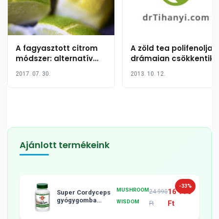
A fagyasztott citrom
A zöld tea polifenoljai
módszer: alternatív
drámaian csökkentik 
módszer a
mell- és prosztatarák
2017. 07. 30.
2013. 10. 12.
rosszindulatú
kockázatát?
tumorokkal szemben?
Ajánlott termékeink
-33%
MUSHROOM
16 990
24 990
Super Cordyceps
gyógygomba
WISDOM
Ft
Ft
tabletta, 120db