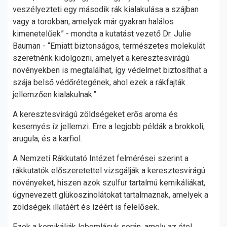
veszélyezteti egy második rák kialakulása a szájban
vagy a torokban, amelyek már gyakran halálos
kimenetelűek” - mondta a kutatást vezető Dr. Julie
Bauman - “Emiatt biztonságos, természetes molekulát
szeretnénk kidolgozni, amelyet a keresztesvirágú
növényekben is megtalálhat, így védelmet biztosíthat a
szája belső védőrétegének, ahol ezek a rákfajták
jellemzően kialakulnak.”
A keresztesvirágú zöldségeket erős aroma és
kesernyés íz jellemzi. Erre a legjobb példák a brokkoli,
arugula, és a karfiol.
A Nemzeti Rákkutató Intézet felmérései szerint a
rákkutatók előszeretettel vizsgálják a keresztesvirágú
növényeket, hiszen azok szulfur tartalmú kemikáliákat,
úgynevezett glükoszinolátokat tartalmaznak, amelyek a
zöldségek illatáért és ízéért is felelősek.
Ezek a kemikáliák lebomlásuk során, amely az étel