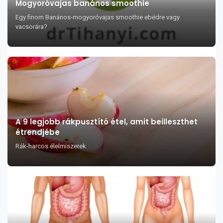
Mogyoróvajas banános smoothie
Egy finom Banános-mogyoróvajas smoothie ebédre vagy
vacsorára?
A 9 legjobb rákpusztító étel, amit beilleszthet
étrendjébe
Rák-harcos élelmiszerek