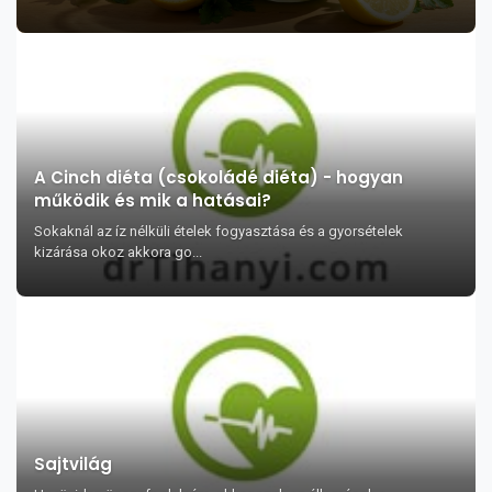
A Cinch diéta (csokoládé diéta) - hogyan
működik és mik a hatásai?
Sokaknál az íz nélküli ételek fogyasztása és a gyorsételek
kizárása okoz akkora go...
Sajtvilág