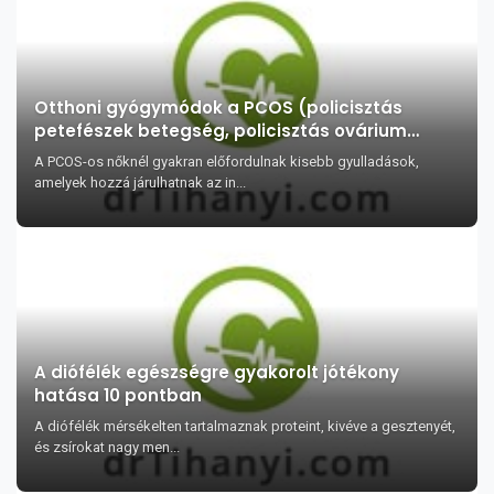
Otthoni gyógymódok a PCOS (policisztás
petefészek betegség, policisztás ovárium
szindróma) kezelésében
A PCOS-os nőknél gyakran előfordulnak kisebb gyulladások,
amelyek hozzá járulhatnak az in...
A diófélék egészségre gyakorolt jótékony
hatása 10 pontban
A diófélék mérsékelten tartalmaznak proteint, kivéve a gesztenyét,
és zsírokat nagy men...