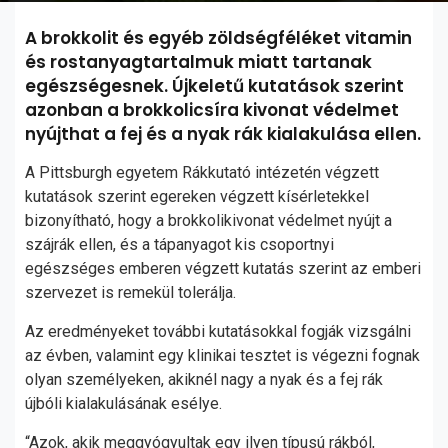
A brokkolit és egyéb zöldségféléket vitamin
és rostanyagtartalmuk miatt tartanak
egészségesnek. Újkeletű kutatások szerint
azonban a brokkolicsíra kivonat védelmet
nyújthat a fej és a nyak rák kialakulása ellen.
A Pittsburgh egyetem Rákkutató intézetén végzett
kutatások szerint egereken végzett kísérletekkel
bizonyítható, hogy a brokkolikivonat védelmet nyújt a
szájrák ellen, és a tápanyagot kis csoportnyi
egészséges emberen végzett kutatás szerint az emberi
szervezet is remekül tolerálja.
Az eredményeket további kutatásokkal fogják vizsgálni
az évben, valamint egy klinikai tesztet is végezni fognak
olyan személyeken, akiknél nagy a nyak és a fej rák
újbóli kialakulásának esélye.
“Azok, akik meggyógyultak egy ilyen típusú rákból,