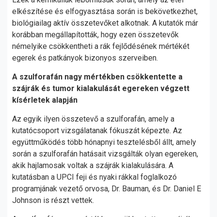
elkészítése és elfogyasztása során is bekövetkezhet,
biológiailag aktív összetevőket alkotnak. A kutatók már
korábban megállapították, hogy ezen összetevők
némelyike csökkentheti a rák fejlődésének mértékét
egerek és patkányok bizonyos szerveiben.
A szulforafán nagy mértékben csökkentette a
szájrák és tumor kialakulását egereken végzett
kísérletek alapján
Az egyik ilyen összetevő a szulforafán, amely a
kutatócsoport vizsgálatanak fókuszát képezte. Az
együttműködés több hónapnyi tesztelésből állt, amely
során a szulforafán hatásait vizsgálták olyan egereken,
akik hajlamosak voltak a szájrák kialakulására. A
kutatásban a UPCI feji és nyaki rákkal foglalkozó
programjának vezető orvosa, Dr. Bauman, és Dr. Daniel E
Johnson is részt vettek.