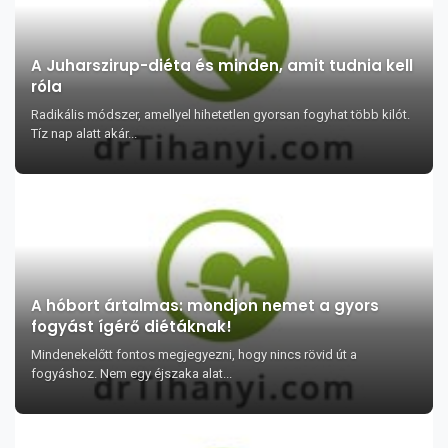
A Juharszirup-diéta és minden, amit tudnia kell
róla
Radikális módszer, amellyel hihetetlen gyorsan fogyhat több kilót.
Tíz nap alatt akár...
A hóbort ártalmas: mondjon nemet a gyors
fogyást ígérő diétáknak!
Mindenekelőtt fontos megjegyezni, hogy nincs rövid út a
fogyáshoz. Nem egy éjszaka alat...