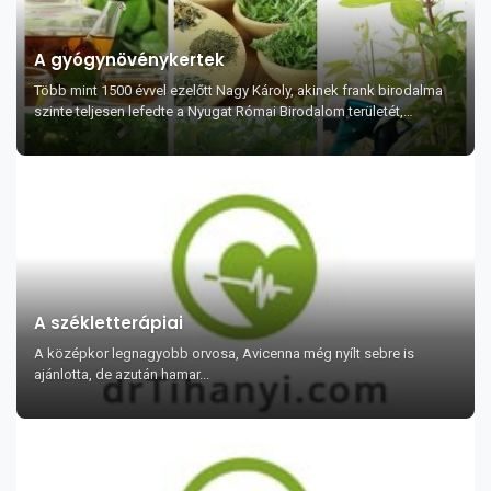
A gyógynövénykertek
Több mint 1500 évvel ezelőtt Nagy Károly, akinek frank birodalma
szinte teljesen lefedte a Nyugat Római Birodalom területét,
rendelet alkotott, miszer...
A székletterápiai
A középkor legnagyobb orvosa, Avicenna még nyílt sebre is
ajánlotta, de azután hamar...