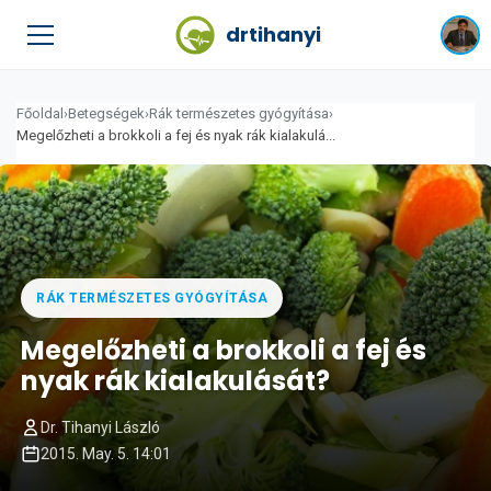
drtihanyi
Főoldal
›
Betegségek
›
Rák természetes gyógyítása
›
Megelőzheti a brokkoli a fej és nyak rák kialakulá...
RÁK TERMÉSZETES GYÓGYÍTÁSA
Megelőzheti a brokkoli a fej és
nyak rák kialakulását?
Dr. Tihanyi László
2015. May. 5. 14:01