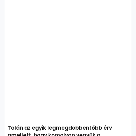
Talán az egyik legmegdöbbentőbb érv
amellett, hogy komolyan vegyük a