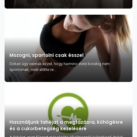
Mozogni, sportolni csak ésszel
Sokan úgy vannak ezzel, hogy harminc éves korukig nem
sportolnak, mert előtte re...
Használjunk fahéjat a megfázásra, köhögésre
és a cukorbetegség kezelésére