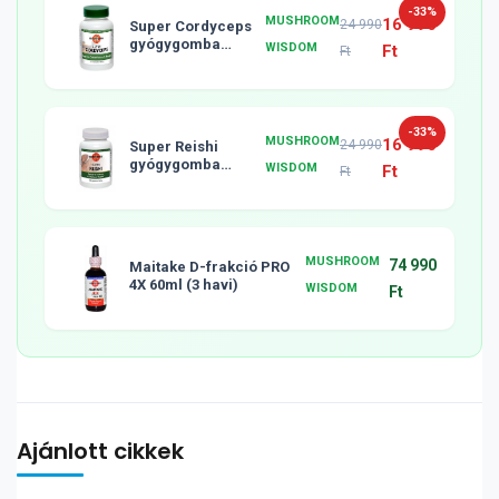
-33%
MUSHROOM
16 990
24 990
Super Cordyceps
gyógygomba
WISDOM
Ft
Ft
tabletta, 120db
-33%
MUSHROOM
16 990
24 990
Super Reishi
gyógygomba
WISDOM
Ft
Ft
tabletta, 120db
MUSHROOM
74 990
Maitake D-frakció PRO
4X 60ml (3 havi)
WISDOM
Ft
Ajánlott cikkek