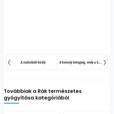
A csokoládé király
8 komoly betegség, mely a kóros D-vitaminhiányból ered
Továbbiak a Rák természetes
gyógyítása kategóriából