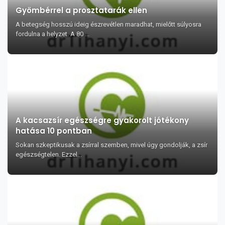
Gyömbérrel a prosztatarák ellen
A betegség hosszú ideig észrevétlen maradhat, mielőtt súlyosra
fordulna a helyzet. A 80 ...
A kacsazsír egészségre gyakorolt jótékony
hatása 10 pontban
Sokan szkeptikusak a zsírral szemben, mivel úgy gondolják, a zsír
egészségtelen. Ezzel...