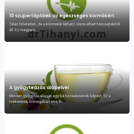
10 szupertáplálék az egészséges körmökért
Talán hihetetlen, de a körmeink látható része elhalt hámsejtekből
áll. Ez magyará...
A gyógyteázás alapelvei
Minden gyógytea alapját egy bázis teakeverék képezi. Ez a
teakeverék önmagában sós, fi...