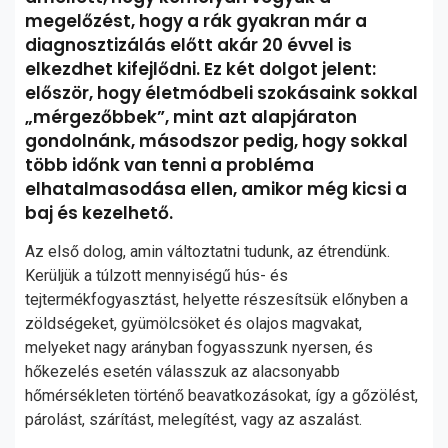
megelőzést, hogy a rák gyakran már a
diagnosztizálás előtt akár 20 évvel is
elkezdhet kifejlődni. Ez két dolgot jelent:
először, hogy életmódbeli szokásaink sokkal
„mérgezőbbek”, mint azt alapjáraton
gondolnánk, másodszor pedig, hogy sokkal
több időnk van tenni a probléma
elhatalmasodása ellen, amikor még kicsi a
baj és kezelhető.
Az első dolog, amin változtatni tudunk, az étrendünk.
Kerüljük a túlzott mennyiségű hús- és
tejtermékfogyasztást, helyette részesítsük előnyben a
zöldségeket, gyümölcsöket és olajos magvakat,
melyeket nagy arányban fogyasszunk nyersen, és
hőkezelés esetén válasszuk az alacsonyabb
hőmérsékleten történő beavatkozásokat, így a gőzölést,
párolást, szárítást, melegítést, vagy az aszalást.