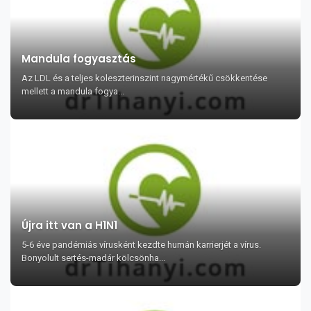
Mandula fogyasztás
Az LDL és a teljes koleszterinszint nagymértékű csökkentése
mellett a mandula fogya...
Újra itt van a H1N1
5-6 éve pandémiás vírusként kezdte humán karrierjét a vírus.
Bonyolult sertés-madár kölcsönha...