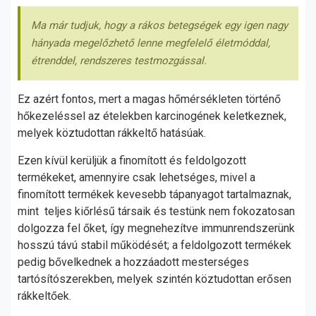
Ma már tudjuk, hogy a rákos betegségek egy igen nagy
hányada megelőzhető lenne megfelelő életmóddal,
étrenddel, rendszeres testmozgással.
Ez azért fontos, mert a magas hőmérsékleten történő
hőkezeléssel az ételekben karcinogének keletkeznek,
melyek köztudottan rákkeltő hatásúak.
Ezen kívül kerüljük a finomított és feldolgozott
termékeket, amennyire csak lehetséges, mivel a
finomított termékek kevesebb tápanyagot tartalmaznak,
mint teljes kiőrlésű társaik és testünk nem fokozatosan
dolgozza fel őket, így megnehezítve immunrendszerünk
hosszú távú stabil működését; a feldolgozott termékek
pedig bővelkednek a hozzáadott mesterséges
tartósítószerekben, melyek szintén köztudottan erősen
rákkeltőek.