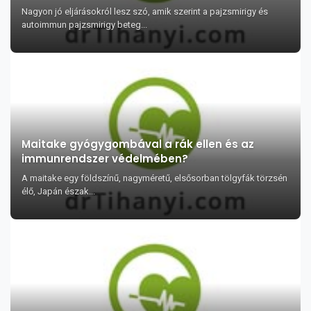
Nagyon jó eljárásokról lesz szó, amik szerint a pajzsmirigy és
autoimmun pajzsmirigy beteg...
Maitake gyógygombával a rák ellen és az
immunrendszer védelmében?
A maitake egy földszínű, nagyméretű, elsősorban tölgyfák törzsén
élő, Japán észak...