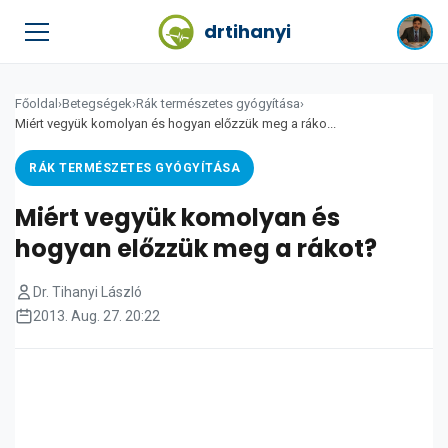
drtihanyi
Főoldal
›
Betegségek
›
Rák természetes gyógyítása
›
Miért vegyük komolyan és hogyan előzzük meg a ráko...
RÁK TERMÉSZETES GYÓGYÍTÁSA
Miért vegyük komolyan és
hogyan előzzük meg a rákot?
Dr. Tihanyi László
2013. Aug. 27. 20:22