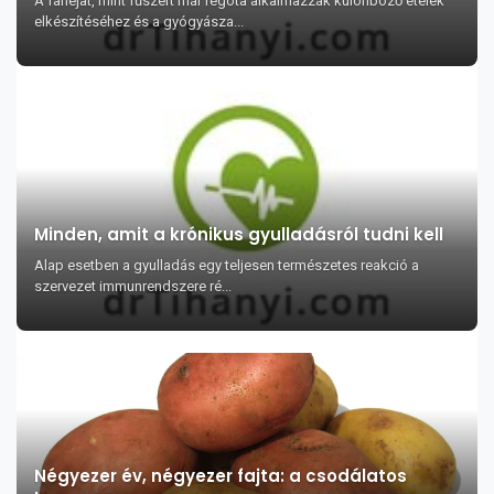
A fahéjat, mint fűszert már régóta alkalmazzák különböző ételek
elkészítéséhez és a gyógyásza...
Minden, amit a krónikus gyulladásról tudni kell
Alap esetben a gyulladás egy teljesen természetes reakció a
szervezet immunrendszere ré...
Négyezer év, négyezer fajta: a csodálatos