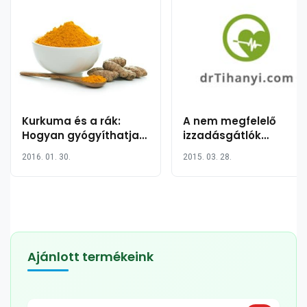
Kurkuma és a rák:
A nem megfelelő
Hogyan gyógyíthatja
izzadásgátlók
egy fűszer a rettegett
esetleges
2016. 01. 30.
2015. 03. 28.
kórt?
mellékhatásai
Ajánlott termékeink