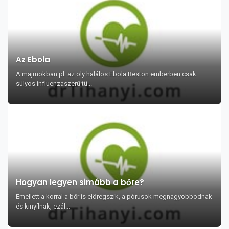
Az Ebola
A majmokban pl. az oly halálos Ebola Reston emberben csak
súlyos influenzaszerű tü...
Hogyan legyen simább a bőre?
Emellett a korral a bőr is elöregszik, a pórusok megnagyobbodnak
és kinyílnak, ezál...