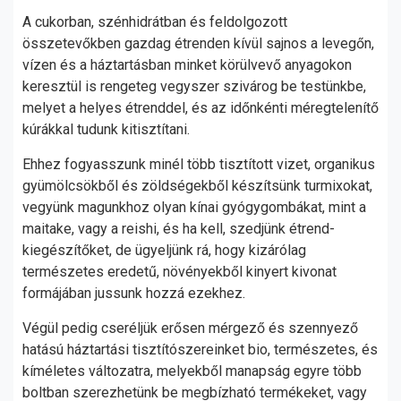
A cukorban, szénhidrátban és feldolgozott
összetevőkben gazdag étrenden kívül sajnos a levegőn,
vízen és a háztartásban minket körülvevő anyagokon
keresztül is rengeteg vegyszer szivárog be testünkbe,
melyet a helyes étrenddel, és az időnkénti méregtelenítő
kúrákkal tudunk kitisztítani.
Ehhez fogyasszunk minél több tisztított vizet, organikus
gyümölcsökből és zöldségekből készítsünk turmixokat,
vegyünk magunkhoz olyan kínai gyógygombákat, mint a
maitake, vagy a reishi, és ha kell, szedjünk étrend-
kiegészítőket, de ügyeljünk rá, hogy kizárólag
természetes eredetű, növényekből kinyert kivonat
formájában jussunk hozzá ezekhez.
Végül pedig cseréljük erősen mérgező és szennyező
hatású háztartási tisztítószereinket bio, természetes, és
kíméletes változatra, melyekből manapság egyre több
boltban szerezhetünk be megbízható termékeket, vagy