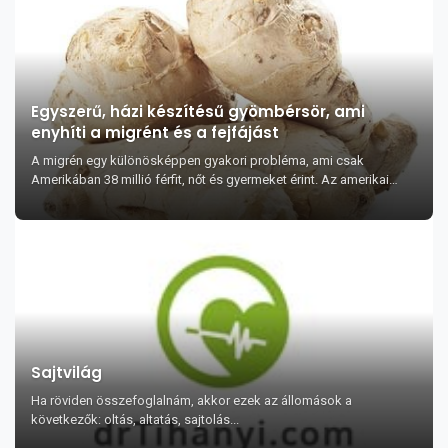
Egyszerű, házi készítésű gyömbérsör, ami
enyhíti a migrént és a fejfájást
A migrén egy különösképpen gyakori probléma, ami csak
Amerikában 38 millió férfit, nőt és gyermeket érint. Az amerikai
alkalmazottak évente több, mint 1...
Sajtvilág
Ha röviden összefoglalnám, akkor ezek az állomások a
következők: oltás, altatás, sajtolás...