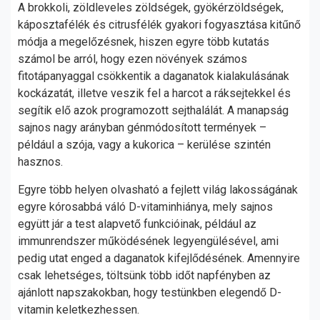
A brokkoli, zöldleveles zöldségek, gyökérzöldségek,
káposztafélék és citrusfélék gyakori fogyasztása kitűnő
módja a megelőzésnek, hiszen egyre több kutatás
számol be arról, hogy ezen növények számos
fitotápanyaggal csökkentik a daganatok kialakulásának
kockázatát, illetve veszik fel a harcot a ráksejtekkel és
segítik elő azok programozott sejthalálát. A manapság
sajnos nagy arányban génmódosított termények –
például a szója, vagy a kukorica – kerülése szintén
hasznos.
Egyre több helyen olvasható a fejlett világ lakosságának
egyre kórosabbá váló D-vitaminhiánya, mely sajnos
együtt jár a test alapvető funkcióinak, például az
immunrendszer működésének legyengülésével, ami
pedig utat enged a daganatok kifejlődésének. Amennyire
csak lehetséges, töltsünk több időt napfényben az
ajánlott napszakokban, hogy testünkben elegendő D-
vitamin keletkezhessen.