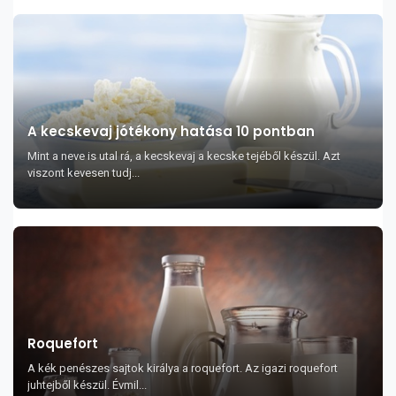
A kecskevaj jótékony hatása 10 pontban
Mint a neve is utal rá, a kecskevaj a kecske tejéből készül. Azt
viszont kevesen tudj...
Roquefort
A kék penészes sajtok királya a roquefort. Az igazi roquefort
juhtejből készül. Évmil...