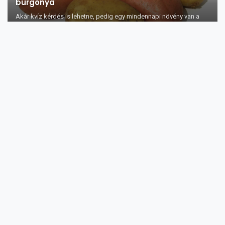
burgonya
Akár kvíz kérdés is lehetne, pedig egy mindennapi növény van a
hátterében, ez pedi...
Miért fontos a vastagbél méregtelenítése és
hogyan segíthet ez a négy összetevős almás-
mézes keverék
A vastagbél megtisztításával lehetséges, hogy a vastagbél rák
kockázatát is csökk...