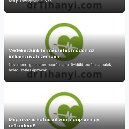
test pH szintjének 7.35 és ...
Védekezzünk természetes módon az
influenzával szemben
November - gazember: napról napra rövidülő, borús nappalok,
hideg, szeles éjszakák. ...
Még a víz is hatással van a pajzsmirigy
működére?