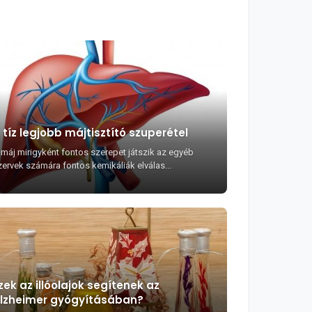
 tíz legjobb májtisztító szuperétel
 máj mirigyként fontos szerepet játszik az egyéb
zervek számára fontos kemikáliák elválas...
zek az illóolajok segítenek az
lzheimer gyógyításában?