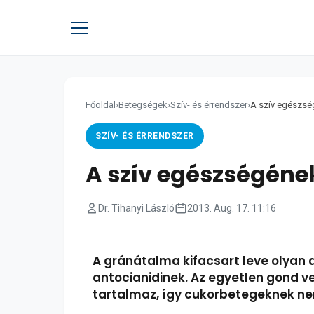
Főoldal
›
Betegségek
›
Szív- és érrendszer
›
A szív egészsé
SZÍV- ÉS ÉRRENDSZER
A szív egészségéne
Dr. Tihanyi László
2013. Aug. 17. 11:16
A gránátalma kifacsart leve olyan 
antocianidinek. Az egyetlen gond v
tartalmaz, így cukorbetegeknek ne