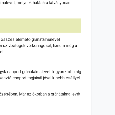
lmalevet, melynek hatására látványosan
t összes elérhető gránátalmalével
i a szívbetegek vérkeringését, hanem még a
et.
yik csoport gránátalmalevet fogyasztott, míg
asztó csoport tagjainál jóval kisebb eséllyel
előzésében. Már az ókorban a gránátalma levét