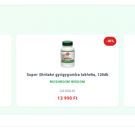
-45%
Super Shiitake gyógygomba tabletta, 120db
MUSHROOM WISDOM
24 990 Ft
13 990 Ft