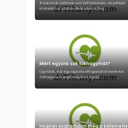
A kukoricát senkinek nem kell bemutatni, de például
közkeletű az a hibás elképzelés is, hog...
Miért együnk sok fokhagymát?
Úgy tűnik, már egy naponta elfogyasztott kevés kis
fokhagyma is segít megőrizni egész...
Hogyan szabaduljon meg a kellemetl