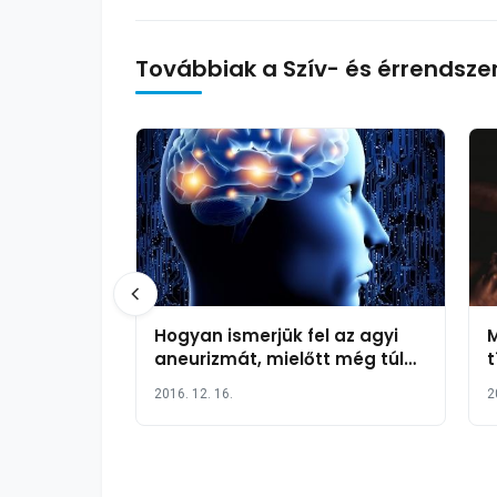
Továbbiak a Szív- és érrendsze
Hogyan ismerjük fel az agyi
M
aneurizmát, mielőtt még túl
t
késő lenne?
2016. 12. 16.
2