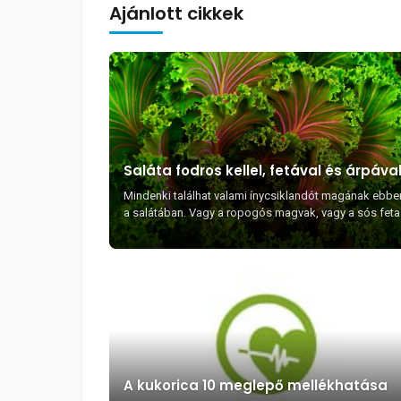
Ajánlott cikkek
Saláta fodros kellel, fetával és árpáva
Mindenki találhat valami ínycsiklandót magának ebbe
a salátában. Vagy a ropogós magvak, vagy a sós feta
(ami kevésbé zsíros, mint az átlagos sajt), vagy...
A kukorica 10 meglepő mellékhatása