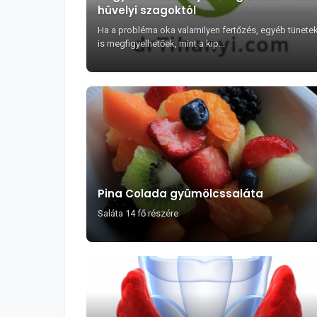
hüvelyi szagoktól
Ha a probléma oka valamilyen fertőzés, egyéb tünete
is megfigyelhetőek, mint a kip...
Pina Colada gyümölcssaláta
Saláta 14 fő részére