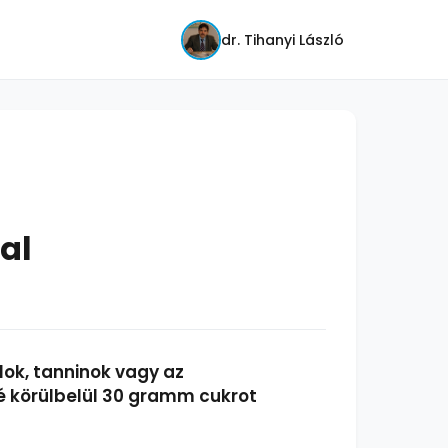
dr. Tihanyi László
al
lok, tanninok vagy az
lé körülbelül 30 gramm cukrot