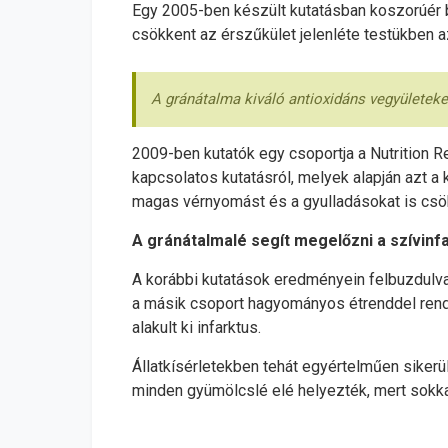
Egy 2005-ben készült kutatásban koszorúér b
csökkent az érszűkület jelenléte testükben 
A gránátalma kiváló antioxidáns vegyületeket
2009-ben kutatók egy csoportja a Nutrition R
kapcsolatos kutatásról, melyek alapján azt 
magas vérnyomást és a gyulladásokat is csökk
A gránátalmalé segít megelőzni a szívinf
A korábbi kutatások eredményein felbuzdulva
a másik csoport hagyományos étrenddel rendel
alakult ki infarktus.
Állatkísérletekben tehát egyértelműen sikerü
minden gyümölcslé elé helyezték, mert sokka