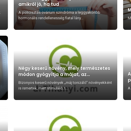
amikről jó, ha tud
M
k
A policisztás ovárium szindróma a leggyakoribb
hormonális rendellenesség fiatal lány...
M
Négy keserű növény, mely természetes
A
módon gyógyítja a májat, az
p
epehólyagot és más emésztési
Bizonyos keserű növények „máj tonizáló” növényekként
bántalmakat
is ismertek, mert stimuláló, t...
A