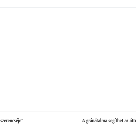
"szerencséje"
A gránátalma segíthet az át