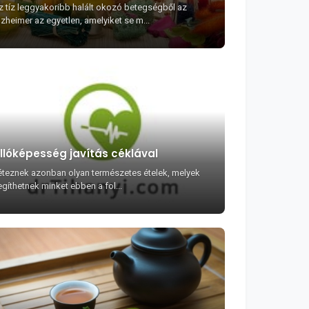
z tíz leggyakoribb halált okozó betegségből az
lzheimer az egyetlen, amelyiket se m...
llóképesség javítás céklával
éteznek azonban olyan természetes ételek, melyek
egíthetnek minket ebben a fol...