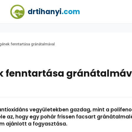
drtihanyi
.com
gének fenntartása gránátalmával
k fenntartása gránátalmáv
antioxidáns vegyületekben gazdag, mint a polifeno
ele az, hogy egy pohár frissen facsart gránátalma
m ajánlott a fogyasztása.