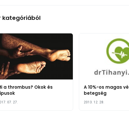
r kategóriából
i a thrombus? Okok és
A 10%-os magas v
ípusok
betegség
017. 07. 27.
2013. 12. 28.