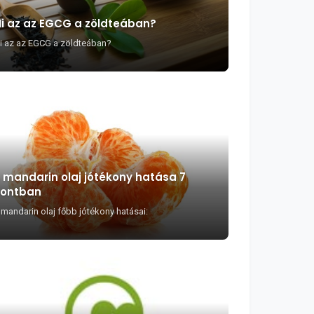
i az az EGCG a zöldteában?
i az az EGCG a zöldteában?
 mandarin olaj jótékony hatása 7
ontban
 mandarin olaj főbb jótékony hatásai: