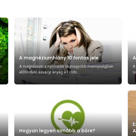
l
A magnéziumhiány 10 fontos jele
A
n
A magnézium a nyolcadik legnagyobb mennyiségben
A
előforduló ásványi anyag a Földö...
s
E
Hogyan legyen simább a bőre?
A