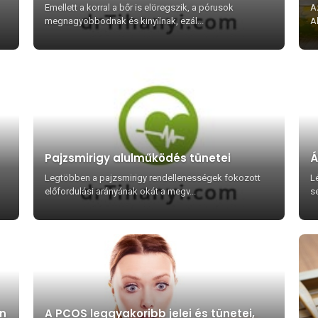
Emellett a korral a bőr is elöregszik, a pórusok
A
megnagyobbodnak és kinyílnak, ezál...
A
Pajzsmirigy alulműködés tünetei
Á
Legtöbben a pajzsmirigy rendellenességek fokozott
L
előfordulási arányának okát a megv...
s
en
A PCOS leggyakoribb jelei és tünetei,