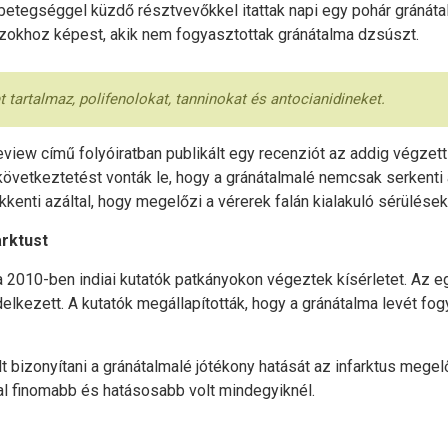
etegséggel küzdő résztvevőkkel itattak napi egy pohár gránáta
azokhoz képest, akik nem fogyasztottak gránátalma dzsúszt.
 tartalmaz, polifenolokat, tanninokat és antocianidineket.
eview című folyóiratban publikált egy recenziót az addig végzet
a következtetést vonták le, hogy a gránátalmalé nemcsak serkent
enti azáltal, hogy megelőzi a vérerek falán kialakuló sérülések
arktust
 2010-ben indiai kutatók patkányokon végeztek kísérletet. Az eg
kezett. A kutatók megállapították, hogy a gránátalma levét fogy
lt bizonyítani a gránátalmalé jótékony hatását az infarktus meg
l finomabb és hatásosabb volt mindegyiknél.