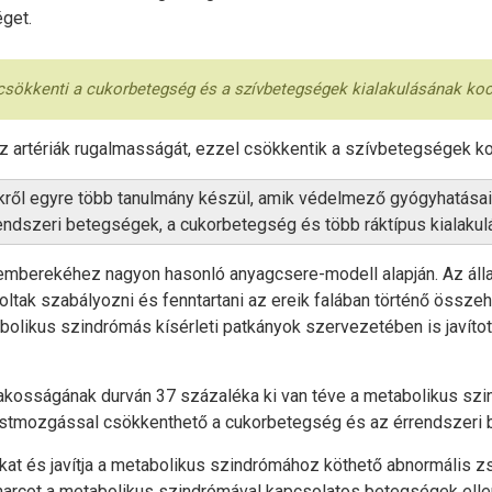
get.
csökkenti a cukorbetegség és a szívbetegségek kialakulásának koc
az artériák rugalmasságát, ezzel csökkentik a szívbetegségek ko
kről egyre több tanulmány készül, amik védelmező gyógyhatásaika
rendszeri betegségek, a cukorbetegség és több ráktípus kialakul
 emberekéhez nagyon hasonló anyagcsere-modell alapján. Az állat
tak szabályozni és fenntartani az ereik falában történő össze
abolikus szindrómás kísérleti patkányok szervezetében is javíto
 lakosságának durván 37 százaléka ki van téve a metabolikus sz
estmozgással csökkenthető a cukorbetegség és az érrendszeri 
sokat és javítja a metabolikus szindrómához köthető abnormális 
harcot a metabolikus szindrómával kapcsolatos betegségek ellen,