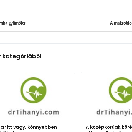
omba gyümölcs
A makrobiot
r kategóriából
a fitt vagy, könnyebben
A középkorúak kör