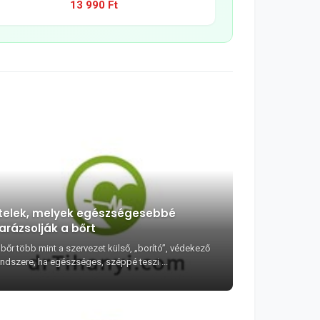
13 990 Ft
telek, melyek egészségesebbé
arázsolják a bőrt
 bőr több mint a szervezet külső, „borító”, védekező
endszere, ha egészséges, széppé teszi ...