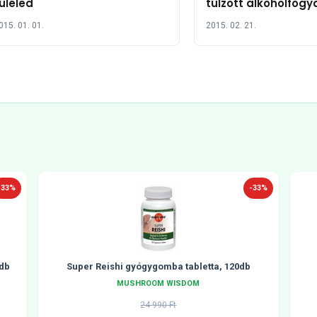
úléled
túlzott alkoholfogy
növeli a stroke koc
015. 01. 01.
2015. 02. 21.
-33%
-33%
db
Super Reishi gyógygomba tabletta, 120db
MUSHROOM WISDOM
24 990 Ft