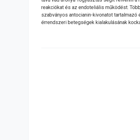
reakciókat és az endoteliális működést. Több
szabványos antocianin-kivonatot tartalmazó 
érrendszeri betegségek kialakulásának kocká