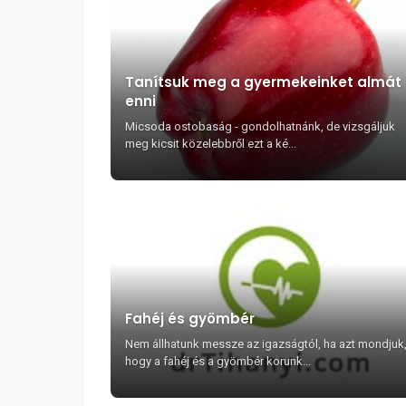
Tanítsuk meg a gyermekeinket almát
enni
Micsoda ostobaság - gondolhatnánk, de vizsgáljuk
meg kicsit közelebbről ezt a ké...
Fahéj és gyömbér
Nem állhatunk messze az igazságtól, ha azt mondjuk
hogy a fahéj és a gyömbér korunk...