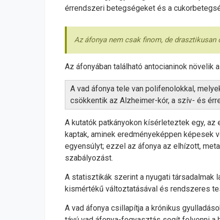
érrendszeri betegségeket és a cukorbetegsé
Az áfonya nem csak finom, de drasztikusan 
Az áfonyában található antocianinok növelik 
A vad áfonya tele van polifenolokkal, melye
csökkentik az Alzheimer-kór, a szív- és ér
A kutatók patkányokon kísérleteztek egy, az
kaptak, aminek eredményeképpen képesek vol
egyensúlyt; ezzel az áfonya az elhízott, met
szabályozást.
A statisztikák szerint a nyugati társadalmak
kismértékű változtatásával és rendszeres t
A vad áfonya csillapítja a krónikus gyulladá
távú vad áfonya-fogyasztás segít felvenni a 