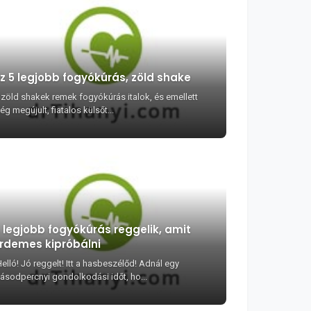
z 5 legjobb fogyókúrás, zöld shake
 zöld shakek remek fogyókúrás italok, és emellett
g megújult, fiatalos külsőt...
 legjobb fogyókúrás reggelik, amit
rdemes kipróbálni
elló! Jó reggelt! Itt a hasbeszélőd! Adnál egy
ásodpercnyi gondolkodási időt, ho...