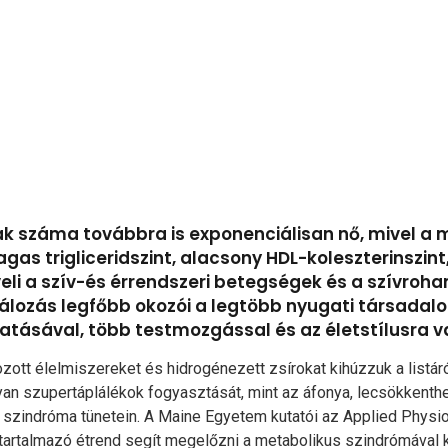
k száma továbbra is exponenciálisan nő, mivel a 
 magas trigliceridszint, alacsony HDL-koleszterinsz
li a szív-és érrendszeri betegségek és a szívroha
lálozás legfőbb okozói a legtöbb nyugati társada
ásával, több testmozgással és az életstílusra va
ozott élelmiszereket és hidrogénezett zsírokat kihúzzuk a list
 olyan szupertáplálékok fogyasztását, mint az áfonya, lecsökkent
szindróma tünetein. A Maine Egyetem kutatói az Applied Physiol
is tartalmazó étrend segít megelőzni a metabolikus szindrómával 