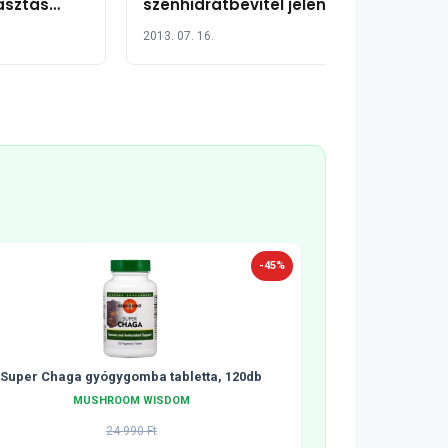
asztás
szénhidrátbevitel jelentősen
kázatát
növeli a szívbetegségek
2013. 07. 16.
kockázatát?
-45%
Super Chaga gyógygomba tabletta, 120db
MUSHROOM WISDOM
24 990 Ft