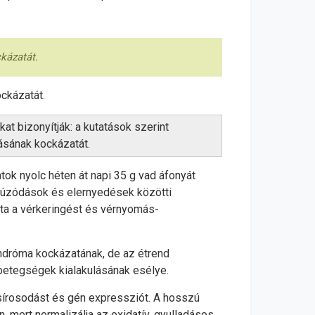
kázatát.
ckázatát.
t bizonyítják: a kutatások szerint
ásának kockázatát.
ok nyolc héten át napi 35 g vad áfonyát
húzódások és elernyedések közötti
tta a vérkeringést és vérnyomás-
indróma kockázatának, de az étrend
betegségek kialakulásának esélye.
zsírosodást és gén expressziót. A hosszú
 mert normalizálja az oxidatív, gyulladásos