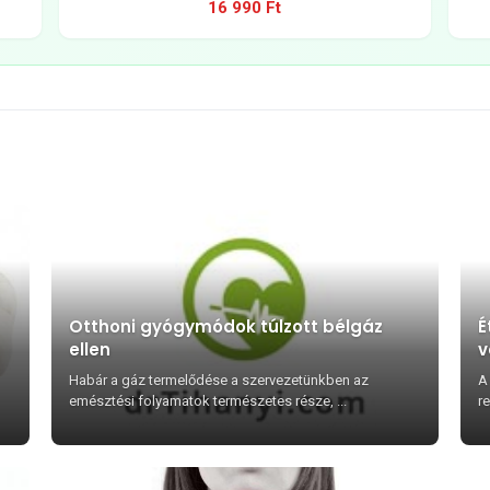
16 990 Ft
Otthoni gyógymódok túlzott bélgáz
É
ellen
v
Habár a gáz termelődése a szervezetünkben az
A
emésztési folyamatok természetes része, ...
r