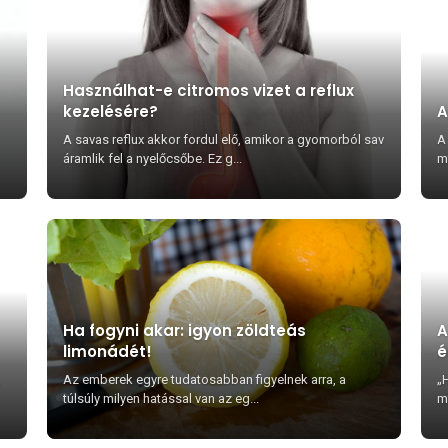
Használhat-e citromos vizet a reflux
kezelésére?
A
A savas reflux akkor fordul elő, amikor a gyomorból sav
A
áramlik fel a nyelőcsőbe. Ez g...
mé
Ha fogyni akar: igyon zöldteás
A
limonádét!
é
,
Az emberek egyre tudatosabban figyelnek arra, a
„H
túlsúly milyen hatással van az eg...
m