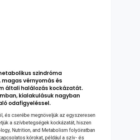
metabolikus szindróma
int, magas vérnyomás és
m általi halálozás kockázatát.
lomban, kialakulásuk nagyban
ló odafigyeléssel.
áról, és cserébe megnöveljük az egyszeresen
hetjük a szívbetegségek kockázatát, hiszen
ogy, Nutrition, and Metabolism folyóiratban
kapcsolatos kórokat, például a szív- és