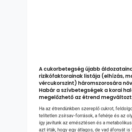
A cukorbetegség újabb áldozataina
rizikófaktorainak listája (elhízás,
vércukorszint) háromszorosára növe
Habár a szívbetegségek a korai ha
megelőzhető az étrend megváltoztat
Ha az étrendünkben szereplő cukrot, feldolg
telítetlen zsírsav-források, a fehérje és az
így javítunk az emésztésen és a metabolikus 
azt írták, hogy egy átlagos, de vad áfonyát 