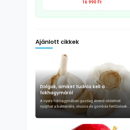
16 990 Ft
Ajánlott cikkek
Dolgok, amiket tudnia kell a
fokhagymáról
A nyers fokhagymában gazdag étrend védelmet
nyújthat a bakteriális, vírusos és gombás fertőzések
ellen.