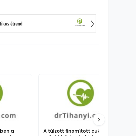
ikus étrend
ében a
A túlzott finomított cukor- és