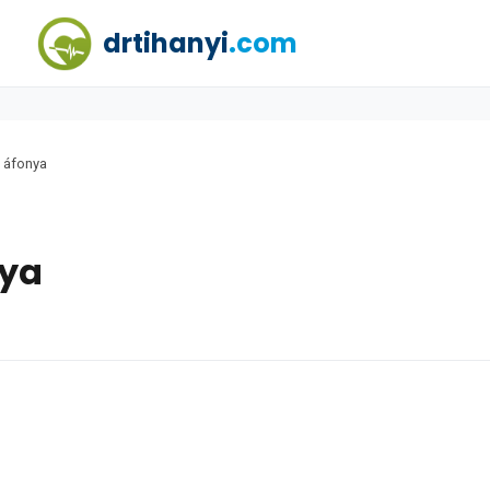
drtihanyi
.com
 áfonya
nya