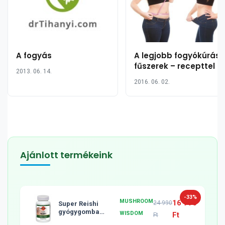
A fogyás
A legjobb fogyókúrás
fűszerek – recepttel
2013. 06. 14.
2016. 06. 02.
Ajánlott termékeink
-33%
MUSHROOM
16 990
24 990
Super Reishi
gyógygomba
WISDOM
Ft
Ft
tabletta, 120db