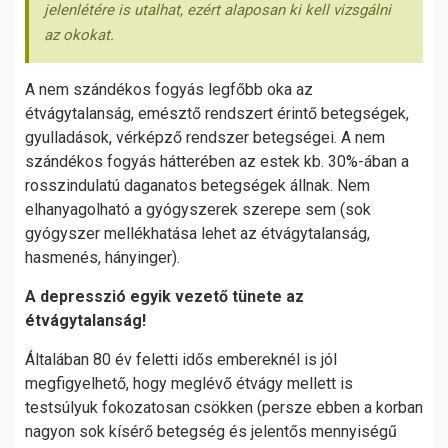
jelenlétére is utalhat, ezért alaposan ki kell vizsgálni
az okokat.
A nem szándékos fogyás legfőbb oka az
étvágytalanság, emésztő rendszert érintő betegségek,
gyulladások, vérképző rendszer betegségei. A nem
szándékos fogyás hátterében az estek kb. 30%-ában a
rosszindulatú daganatos betegségek állnak. Nem
elhanyagolható a gyógyszerek szerepe sem (sok
gyógyszer mellékhatása lehet az étvágytalanság,
hasmenés, hányinger).
A depresszió egyik vezető tünete az
étvágytalanság!
Általában 80 év feletti idős embereknél is jól
megfigyelhető, hogy meglévő étvágy mellett is
testsúlyuk fokozatosan csökken (persze ebben a korban
nagyon sok kísérő betegség és jelentős mennyiségű