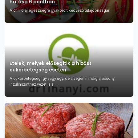
hatása 6 pontban
A chili olaj egészségre gyakorolt kedvező tulajdonságai
Ételek, melyek elősegítik a hízást
cukorbetegség esetén
A cukorbetegség így vagy úgy, de a végén mindig alacsony
inzulinszinthez vezet, s al...