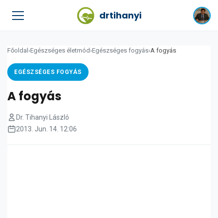
drtihanyi
Főoldal
›
Egészséges életmód
›
Egészséges fogyás
›
A fogyás
EGÉSZSÉGES FOGYÁS
A fogyás
Dr. Tihanyi László
2013. Jun. 14. 12:06