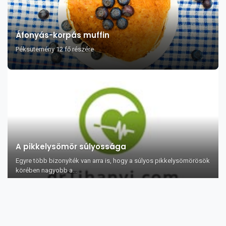
Áfonyás-korpás muffin
Péksütemény 12 fő részére
A pikkelysömör súlyossága
Egyre több bizonyíték van arra is, hogy a súlyos pikkelysömörösök
körében nagyobb a...