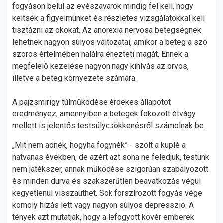
fogyáson belül az evészavarok mindig fel kell, hogy
keltsék a figyelmünket és részletes vizsgálatokkal kell
tisztázni az okokat. Az anorexia nervosa betegségnek
lehetnek nagyon súlyos változatai, amikor a beteg a szó
szoros értelmében halálra éhezteti magát. Ennek a
megfelelő kezelése nagyon nagy kihívás az orvos,
illetve a beteg környezete számára.
A pajzsmirigy túlműködése érdekes állapotot
eredményez, amennyiben a betegek fokozott étvágy
mellett is jelentős testsúlycsökkenésről számolnak be.
„Mit nem adnék, hogyha fogynék” - szólt a kuplé a
hatvanas években, de azért azt soha ne feledjük, testünk
nem játékszer, annak működése szigorúan szabályozott
és minden durva és szakszerűtlen beavatkozás végül
kegyetlenül visszaüthet. Sok forszírozott fogyás vége
komoly hízás lett vagy nagyon súlyos depresszió. A
tények azt mutatják, hogy a lefogyott kövér emberek