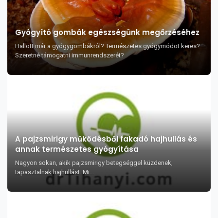
Gyógyító gombák egészségünk megőrzéséhez
Hallott már a gyógygombákról? Természetes gyógymódot keres?
Szeretné támogatni immunrendszerét?
A pajzsmirigy működésből fakadó hajhullás és
annak természetes gyógyítása
Nagyon sokan, akik pajzsmirigy betegséggel küzdenek,
tapasztalnak hajhullást. Mi...