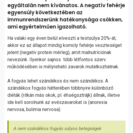
egyáltalán nem kívánatos. A negatív fehérje
egyensúly következtében az
immunrendszerünk hatékonysága csökken,
ami egyértelműen igazolható.
Ha valaki egy éven belül elveszti a testsúlya 20%-át,
akkor ez az állapot mindig komoly fehérje veszteséget
jelent (negatív protein mérleg), amit malnutríciónak
nevezünk. Ilyenkor sajnos több létfontos szerv
működésében is mélyreható zavarok mutatkozhatnak.
A fogyás lehet szándékos és nem szándékos. A
szándékos fogyás hátterében többnyire különböző
diéták (ritkán más okok, pl. éhségsztrájk) állnak, illetve
ide kell sorolnunk az evészavarokat is (anorexia
nervosa, bulimia nervosa).
A nem szándékos fogyás súlyos betegségek