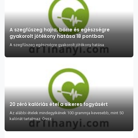
A szegfűszeg hajra, bőrre és egészségre
gyakorolt jótékony hatása 18 pontban
A szegfűszeg egészségre gyakorolt jótékony hatása
20 zéró kalóriás étel a sikeres fogyásért
Az alábbi ételek mindegyikének 100 grammja kevesebb, mint 50
kalóriát tartalmaz. Össz...