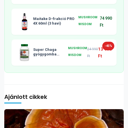
MUSHROOM
74 990
Maitake D-frakció PRO
4X 60ml (3 havi)
WISDOM
Ft
-45%
MUSHROOM
13 990
24 990
Super Chaga
gyógygomba
WISDOM
Ft
Ft
tabletta, 120db
Ajánlott cikkek