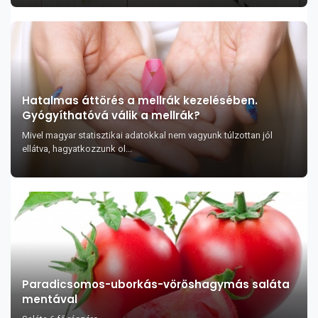
Hatalmas áttörés a mellrák kezelésében.
Gyógyíthatóvá válik a mellrák?
Mivel magyar statisztikai adatokkal nem vagyunk túlzottan jól
ellátva, hagyatkozzunk ol...
Paradicsomos-uborkás-vöröshagymás saláta
mentával