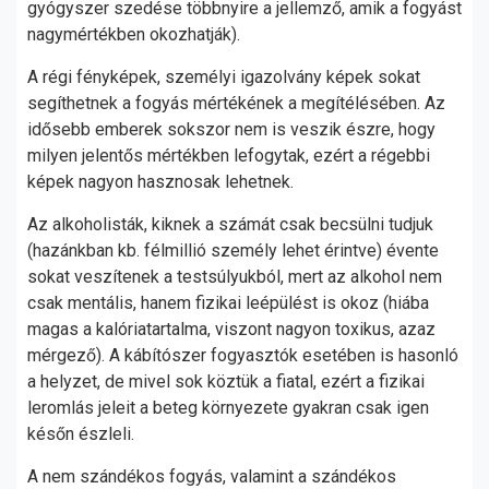
gyógyszer szedése többnyire a jellemző, amik a fogyást
nagymértékben okozhatják).
A régi fényképek, személyi igazolvány képek sokat
segíthetnek a fogyás mértékének a megítélésében. Az
idősebb emberek sokszor nem is veszik észre, hogy
milyen jelentős mértékben lefogytak, ezért a régebbi
képek nagyon hasznosak lehetnek.
Az alkoholisták, kiknek a számát csak becsülni tudjuk
(hazánkban kb. félmillió személy lehet érintve) évente
sokat veszítenek a testsúlyukból, mert az alkohol nem
csak mentális, hanem fizikai leépülést is okoz (hiába
magas a kalóriatartalma, viszont nagyon toxikus, azaz
mérgező). A kábítószer fogyasztók esetében is hasonló
a helyzet, de mivel sok köztük a fiatal, ezért a fizikai
leromlás jeleit a beteg környezete gyakran csak igen
későn észleli.
A nem szándékos fogyás, valamint a szándékos