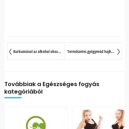
Kurkumával az alkohol okozta agykárosodás ellen
Természetes gyógymód hajhullásra
Továbbiak a Egészséges fogyás
kategóriából