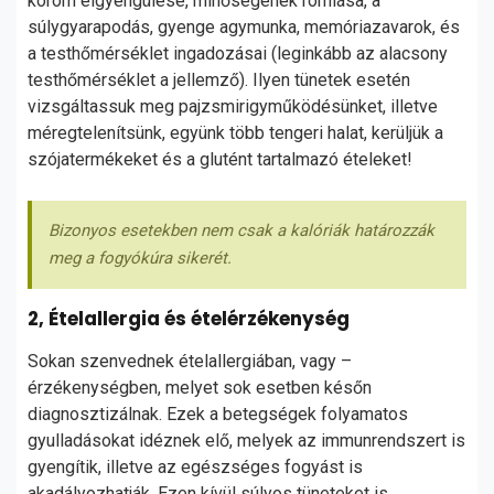
köröm elgyengülése, minőségének romlása, a
súlygyarapodás, gyenge agymunka, memóriazavarok, és
a testhőmérséklet ingadozásai (leginkább az alacsony
testhőmérséklet a jellemző). Ilyen tünetek esetén
vizsgáltassuk meg pajzsmirigyműködésünket, illetve
méregtelenítsünk, együnk több tengeri halat, kerüljük a
szójatermékeket és a glutént tartalmazó ételeket!
Bizonyos esetekben nem csak a kalóriák határozzák
meg a fogyókúra sikerét.
2, Ételallergia és ételérzékenység
Sokan szenvednek ételallergiában, vagy –
érzékenységben, melyet sok esetben későn
diagnosztizálnak. Ezek a betegségek folyamatos
gyulladásokat idéznek elő, melyek az immunrendszert is
gyengítik, illetve az egészséges fogyást is
akadályozhatják. Ezen kívül súlyos tüneteket is