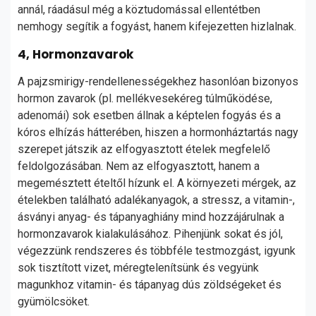
annál, ráadásul még a köztudomással ellentétben
nemhogy segítik a fogyást, hanem kifejezetten hizlalnak.
4, Hormonzavarok
A pajzsmirigy-rendellenességekhez hasonlóan bizonyos
hormon zavarok (pl. mellékvesekéreg túlműködése,
adenomái) sok esetben állnak a képtelen fogyás és a
kóros elhízás hátterében, hiszen a hormonháztartás nagy
szerepet játszik az elfogyasztott ételek megfelelő
feldolgozásában. Nem az elfogyasztott, hanem a
megemésztett ételtől hízunk el. A környezeti mérgek, az
ételekben található adalékanyagok, a stressz, a vitamin-,
ásványi anyag- és tápanyaghiány mind hozzájárulnak a
hormonzavarok kialakulásához. Pihenjünk sokat és jól,
végezzünk rendszeres és többféle testmozgást, igyunk
sok tisztított vizet, méregtelenítsünk és vegyünk
magunkhoz vitamin- és tápanyag dús zöldségeket és
gyümölcsöket.