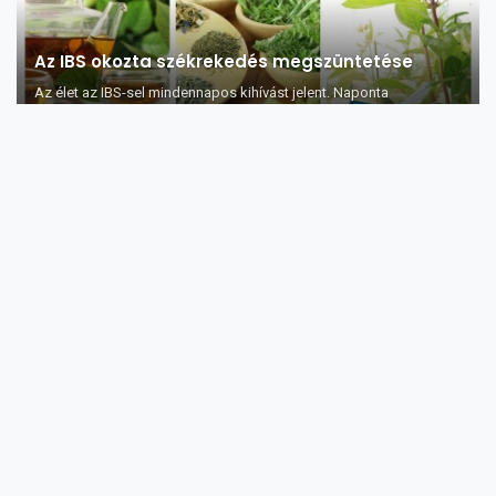
Az IBS okozta székrekedés megszüntetése
Az élet az IBS-sel mindennapos kihívást jelent. Naponta
szembesülnie kell a kínos tüne...
A középkorúak körében a túlzott
alkoholfogyasztás növeli a stroke kockázatát
Kutatásaik eredményét a Stroke című, az amerikai szívegészségi
központ által kiadott m...