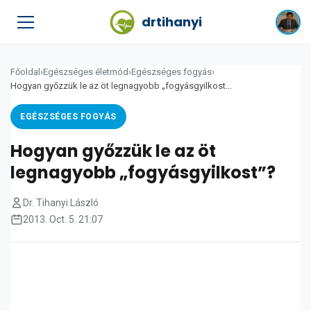
drtihanyi
Főoldal
›
Egészséges életmód
›
Egészséges fogyás
›
Hogyan győzzük le az öt legnagyobb „fogyásgyilkost...
EGÉSZSÉGES FOGYÁS
Hogyan győzzük le az öt
legnagyobb „fogyásgyilkost”?
Dr. Tihanyi László
2013. Oct. 5. 21:07