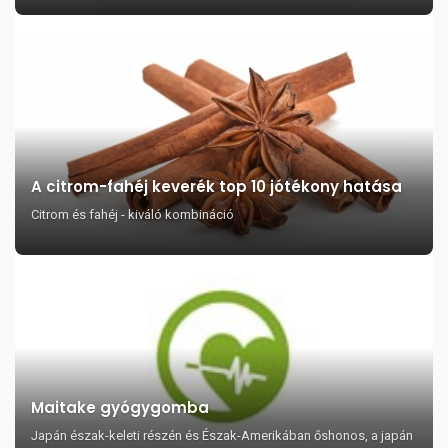
A citrom-fahéj keverék top 10 jótékony hatása
Citrom és fahéj - kiváló kombináció
Maitake gyógygomba
Japán észak-keleti részén és Észak-Amerikában őshonos, a japán