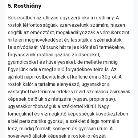
5, Rosthiány
Sok esetben az elhízás egyszerű oka a rosthiány. A
rostok létfontosságúak szervezetünk számára, hiszen
segítik az emésztést, megakadályozzák a vércukorszint
hirtelen megnövekedését és lassítják a szénhidrátok
felszívódását. Váltsunk hát teljes kiőrlésű termékekre,
fogyasszunk rostban gazdag zöldségeket,
gyümölcsöket és hüvelyeseket, de mellette mindig
figyeljünk oda a megfelelő folyadékbevitelre is. Az
ajánlott napi rostbevitelnek el kellene érni a 30g-ot. A
rostok kalória tartalma elenyésző, ugyanakkor a
vastagbél baktériumai értékes rövid szénláncú zsírsavak
képesek belőlük szintetizálni (vajsav, propionsav),
ugyanakkor többségük a széklettel kiürül. Nagy
tömegüknél és vízmegkötő képességük következtében
a bél perisztaltika gyorsul, a széklet állaga normális
lesz, mindig formált, könnyen és gyorsan ürülő. A
növényevő állatok képesek a rostok jó részét