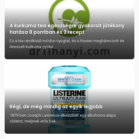
A kurkuma tea egészségre gyakorolt jótékony
hatása 8 pontban és 3 recept
Ez a tea rendkívüli módon nyugtat, és a frissen meghámozott és
lereszelt kurkuma gyöke...
Régi, de még mindig az egyik legjobb
1879-ben Joseph Lawrence elkészített egy alkoholos alapú
oldatot, melynek erős bak...