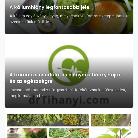
A káliumhiány legfontosabb jelei
A kálium egy ásványi anyag, mely rendkívül fontos szerepet játszik
szervezetünk működé...
A barnarizs csodálatos előnyei a bőrre, hajra,
és az egészségre
Javasoltabb barnarizst fogyasztani! A fehérrizsnek a fényezetlen,
megformálatlan fo...