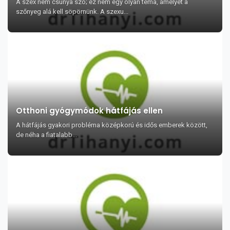
A szex nem csúnya szó; ez nem egy olyan téma, amelyet a
szőnyeg alá kell söpörnünk. A szexu...
Otthoni gyógymódok hátfájás ellen
A hátfájás gyakori probléma középkorú és idős emberek között,
de néha a fiatalabb...