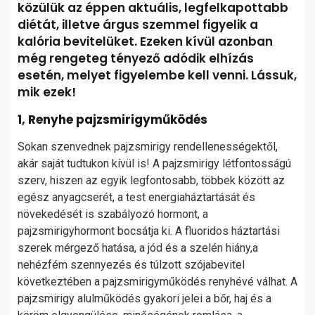
közülük az éppen aktuális, legfelkapottabb
diétát, illetve árgus szemmel figyelik a
kalória bevitelüket. Ezeken kívül azonban
még rengeteg tényező adódik elhízás
esetén, melyet figyelembe kell venni. Lássuk,
mik ezek!
1, Renyhe pajzsmirigyműködés
Sokan szenvednek pajzsmirigy rendellenességektől,
akár saját tudtukon kívül is! A pajzsmirigy létfontosságú
szerv, hiszen az egyik legfontosabb, többek között az
egész anyagcserét, a test energiaháztartását és
növekedését is szabályozó hormont, a
pajzsmirigyhormont bocsátja ki. A fluoridos háztartási
szerek mérgező hatása, a jód és a szelén hiány,a
nehézfém szennyezés és túlzott szójabevitel
következtében a pajzsmirigyműködés renyhévé válhat. A
pajzsmirigy alulműködés gyakori jelei a bőr, haj és a