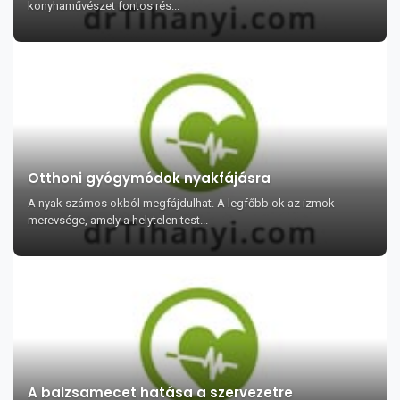
konyhaművészet fontos rés...
Otthoni gyógymódok nyakfájásra
A nyak számos okból megfájdulhat. A legfőbb ok az izmok
merevsége, amely a helytelen test...
A balzsamecet hatása a szervezetre