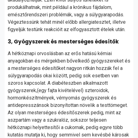
produkálhatnak, mint például a krónikus fájdalom,
emésztőrendszeri problémák, vagy a súlygyarapodás.
Végeztessünk tehát minél előbb allergiatesztet, illetve
figyeljük testünk reakcióit az elfogyasztott ételek után.
3, Gyógyszerek és mesterséges édesítők
A hétköznapi orvoslásban az erős hatású kémiai
anyagokban és mérgekben bővelkedő gyógyszereket és
a mesterséges édesítőket nagyon ritkán hozzák fel a
súlygyarapodás okai között, pedig sok esetben van
szoros kapcsolat. A diabéteszben alkalmazott
gyógyszerek,(egy fajta kivételével) szteroidok,
hormonkészítmények, vérnyomás gyógyszerek és
antidepresszánsok bizonyítottan növelik a testtömeget.
Az olyan mesterséges édesítőszerek pedig, mint az
aszpartám vagy a szukralóz, sokszor teljesen
hétköznapi helyettesítői a cukornak, pedig egyre több
kutatás mutatja ki, hogy semmivel sem kevésbé károsak