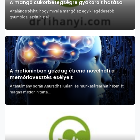
A mangó cukorbetegségre gyakorolt hatása
Általános tévhit, hogy mivel a mangó az egyik legédesebb
gyümölcs, ezért hizlal ...
A metioninban gazdag étrend növelheti a
memóriavesztés esélyeit
A tanulmány során Anuradha Kalani és munkatársai hat héten át
magas metionin tarta...