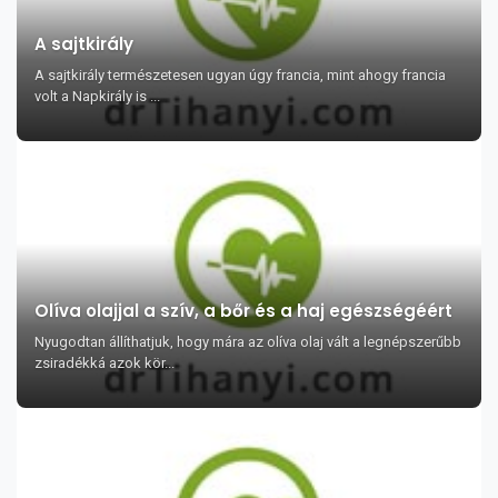
A sajtkirály
A sajtkirály természetesen ugyan úgy francia, mint ahogy francia
volt a Napkirály is ...
Olíva olajjal a szív, a bőr és a haj egészségéért
Nyugodtan állíthatjuk, hogy mára az olíva olaj vált a legnépszerűbb
zsiradékká azok kör...