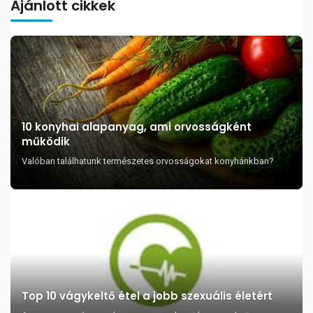
Ajánlott cikkek
10 konyhai alapanyag, ami orvosságként
működik
Valóban találhatunk természetes orvosságokat konyhánkban?
Top 10 vágykeltő étel a jobb szexuális életért