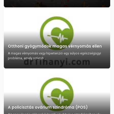
Otthoni gyógymódok magas vérnyomás ellen
A magas vérnyomás vagy hipertenzió egy súlyos egészségügyi
probléma, amely szívroh...
A policisztás ovárium szindróma (POS)