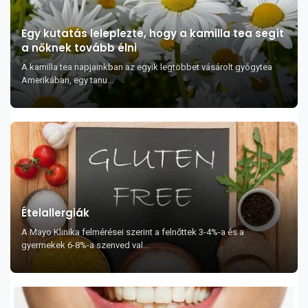
Egy kutatás leleplezte, hogy a kamilla tea segít
a nőknek tovább élni
A kamilla tea napjainkban az egyik legtöbbet vásárolt gyógytea
Amerikában, egy tanu...
Ételallergiák
A Mayo Klinika felmérései szerint a felnőttek 3-4%-a és a
gyermekek 6-8%-a szenved val...