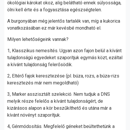
ökológiai károkat okoz, alig belátható ennek súlyossága,
ölni kell érte és a fogyasztása egészségtelen.
A burgonyában még jelentős tartalék van, míg a kukorica
vonatkozásában ez már kevésbé mondható el.
Milyen lehetőségeink vannak?
1, Klasszikus nemesítés. Ugyan azon fajon belül a kívánt
tulajdonságú egyedeket szaporítjuk egymás közt, ezáltal
a kívánt tulajdonság felerősödik.
2, Eltérő fajok keresztezése (pl. búza, rozs, a búza-rizs
keresztezés már nem megoldható)
3, Marker asszisztált szelekció. Nem tudjuk a DNS
melyik része felelős a kívánt tulajdonságért, de
kizárásos alapon a kör beszűkíthető és utána már a
kívánt növényt szaporítjuk.
4, Génmódosítás. Megfelelő géneket beültethetünk a