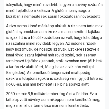
irányultak, hogy minél rövidebb legyen a növény szára és
minél fejlettebb a kalásza. A glutén mennyisége a
búzában a nemesítések során fokozatosan növekedett.
A rizs sorsa kissé másképp alakult. A rizs nem tartalmaz
glutént nyomokban sem és ez a mai nemesített fajtákra
is igaz. Itt is a fő cél kezdetben az volt, hogy lehetőleg a
rizsszalma minél rövidebb legyen. Az indonéz rizsek
nagy hozamúak, de hosszú szárúak. Ezt keresztezve a
kínai rövid szárú fajtával már rövid szárú, sok szemet
tartalmazó fajtákhoz jutottak, amik azonban nem jól bírták
a tartós víz alatti létet, főleg, ha az a víz sós volt (pl.
Banglades). Az emelkedő tengerszint miatt pedig
ezekre e tulajdonságokra is szükség van. Így jött létre az
IR-60-as, ami már két hetet is kibír a sósvíz alatt.
2050-re már 9,5 milliárd ember fog élni a Földön. Ez a
két alapvető növény semmiképpen sem kerülhető meg,
míg a marhahús termelése már nem fenntartható,