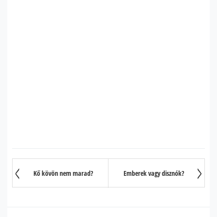
Kő kövön nem marad?
Emberek vagy disznók?