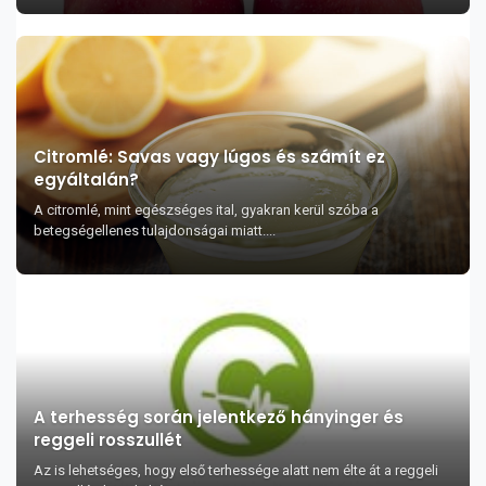
Citromlé: Savas vagy lúgos és számít ez
egyáltalán?
A citromlé, mint egészséges ital, gyakran kerül szóba a
betegségellenes tulajdonságai miatt....
A terhesség során jelentkező hányinger és
reggeli rosszullét
Az is lehetséges, hogy első terhessége alatt nem élte át a reggeli