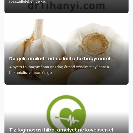
rosszulléteket, de ké...
Dolgok, amiket tudnia kell a fokhagymáról
A nyers fokhagymában gazdag étrend védelmet nyújthat a
bakteriális, vírusos és go...
Tíz fogmosási hiba, amelyet ne kövessen el