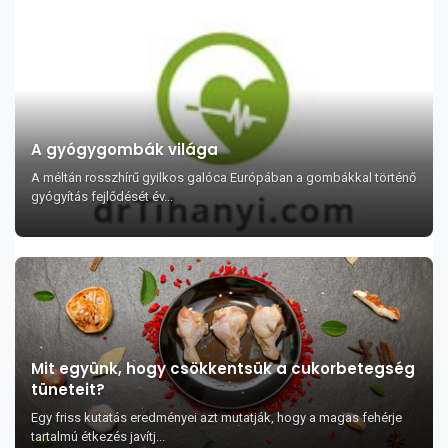
A gyógygombák világa
A méltán rosszhírű gyilkos galóca Európában a gombákkal történő
gyógyítás fejlődését év...
Mit együnk, hogy csökkentsük a cukorbetegség
tüneteit?
Egy friss kutatás eredményei azt mutatják, hogy a magas fehérje
tartalmú étkezés javítj...