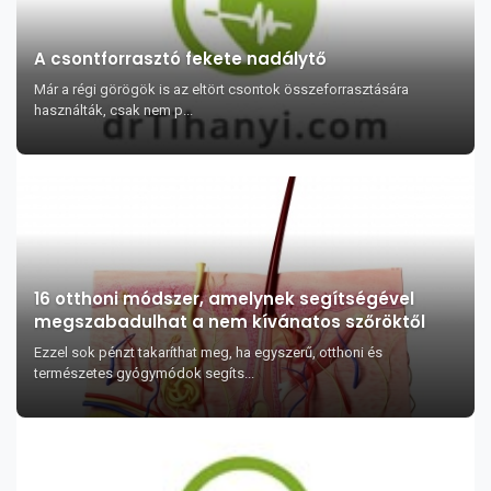
A csontforrasztó fekete nadálytő
Már a régi görögök is az eltört csontok összeforrasztására
használták, csak nem p...
16 otthoni módszer, amelynek segítségével
megszabadulhat a nem kívánatos szőröktől
Ezzel sok pénzt takaríthat meg, ha egyszerű, otthoni és
természetes gyógymódok segíts...