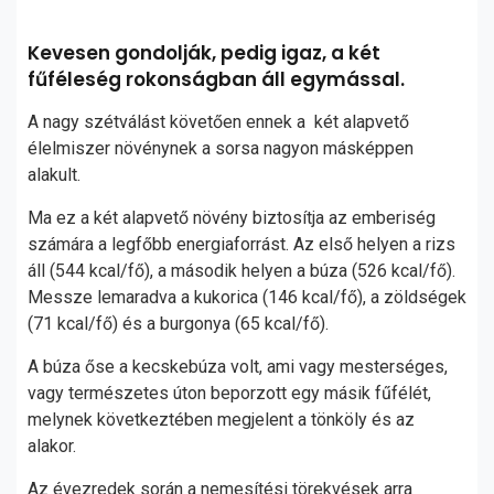
Kevesen gondolják, pedig igaz, a két
fűféleség rokonságban áll egymással.
A nagy szétválást követően ennek a két alapvető
élelmiszer növénynek a sorsa nagyon másképpen
alakult.
Ma ez a két alapvető növény biztosítja az emberiség
számára a legfőbb energiaforrást. Az első helyen a rizs
áll (544 kcal/fő), a második helyen a búza (526 kcal/fő).
Messze lemaradva a kukorica (146 kcal/fő), a zöldségek
(71 kcal/fő) és a burgonya (65 kcal/fő).
A búza őse a kecskebúza volt, ami vagy mesterséges,
vagy természetes úton beporzott egy másik fűfélét,
melynek következtében megjelent a tönköly és az
alakor.
Az évezredek során a nemesítési törekvések arra