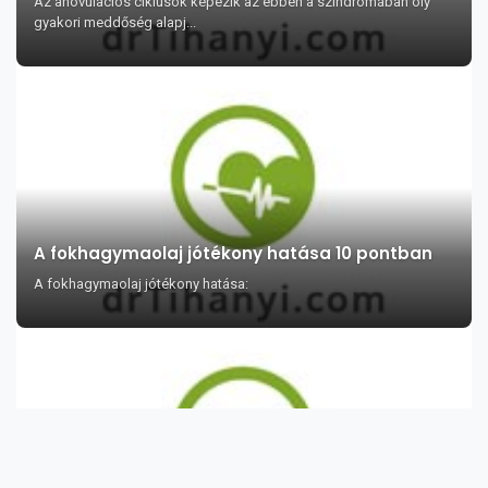
Az anovulaciós ciklusok képezik az ebben a szindrómában oly
gyakori meddőség alapj...
A fokhagymaolaj jótékony hatása 10 pontban
A fokhagymaolaj jótékony hatása: