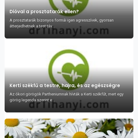
Dióval a prosztatarák ellen?
A prosztatarák bizonyos formái igen agresszívek, gyorsan
átterjedhetnek a test táv...
Kerti székfű a testre, hajra, és az egészségre
Az ókori görögök Partheniumnak hívták a Kerti székfűt, mert egy
görög legenda szerint e...