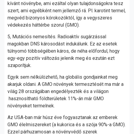
kívánt növénybe, ami ezáltal olyan tulajdonságokra tesz
szert, ami egyébként nem jellemző rá. Pl. karotint termel,
megvéd bizonyos kórokozóktól, így a vegyszeres
védekezés háttérbe szorul (GMO).
5, Mutációs nemesítés. Radioaktív sugárzással
magokban DNS károsodást indukálunk. Ez az esetek
túlnyomó többségében káros, de néha előfordul, hogy
egy-egy pozitív változás jelenik meg és ezután ezt
szaporítjuk.
Egyik sem nélkülözhető, ha globális gondjainkat meg
akarjuk oldani. A GMO növények termesztését ma már a
világ 28 országában engedélyezték és a világon
hasznosítható földterületek 11%-án már GMO
növényeket termelnek.
Az USA-ban már húsz éve fogyasztanak az emberek
GMO élelmiszereket (a kukorica és a szója 90%-a GMO).
Ezzel párhuzamosan a növényvédő szerek