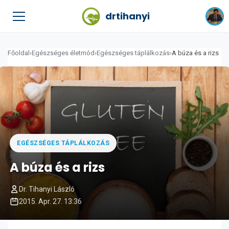
drtihanyi
Főoldal
›
Egészséges életmód
›
Egészséges táplálkozás
›
A búza és a rizs
EGÉSZSÉGES TÁPLÁLKOZÁS
A búza és a rizs
Dr. Tihanyi László
2015. Apr. 27. 13:36