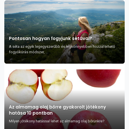
Pontosan hogyan fogyjunk sétával?
A séta az egyik legegyszerűbb és legkönnyebben hozzáférhető
fogyókúrás módszer, ...
Az almamag olaj bőrre gyakorolt jótékony
hatása 10 pontban
Milyen jótékony hatással lehet az almamag olaj bőrünkre?