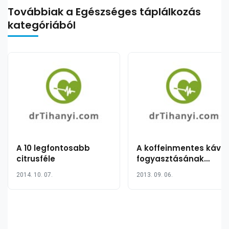
Továbbiak a Egészséges táplálkozás
kategóriából
A 10 legfontosabb
A koffeinmentes kávé
citrusféle
fogyasztásának
pozitív hatásai
2014. 10. 07.
2013. 09. 06.