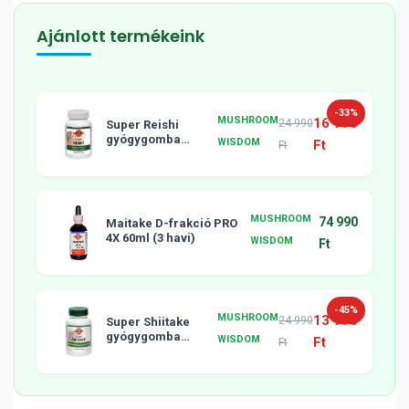
Ajánlott termékeink
-33%
MUSHROOM
16 990
24 990
Super Reishi
gyógygomba
WISDOM
Ft
Ft
tabletta, 120db
MUSHROOM
74 990
Maitake D-frakció PRO
4X 60ml (3 havi)
WISDOM
Ft
-45%
MUSHROOM
13 990
24 990
Super Shiitake
gyógygomba
WISDOM
Ft
Ft
tabletta, 120db