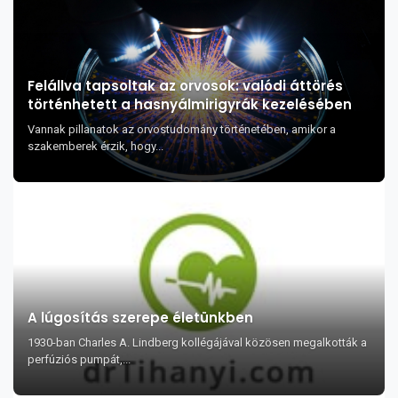
Felállva tapsoltak az orvosok: valódi áttörés
történhetett a hasnyálmirigyrák kezelésében
Vannak pillanatok az orvostudomány történetében, amikor a
szakemberek érzik, hogy...
A lúgosítás szerepe életünkben
1930-ban Charles A. Lindberg kollégájával közösen megalkották a
perfúziós pumpát,...