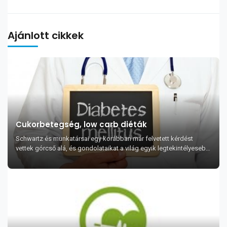
Ajánlott cikkek
Cukorbetegség, low carb diéták
Schwartz és munkatársai egy korábban már felvetett kérdést
vettek górcső alá, és gondolataikat a világ egyik legtekintélyesebb
cukorbetegséggel foglalkozó f...