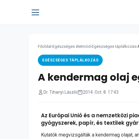
Főoldal
›
Egészséges életmód
›
Egészséges táplálkozás
›
EGÉSZSÉGES TÁPLÁLKOZÁS
A kendermag olaj e
Dr. Tihanyi László
2014. Oct. 8. 17:43
Az Európai Unió és a nemzetközi pi
gyógyszerek, papír, és textilek gyár
Kutatók megvizsgálták a kendermag olajat, an