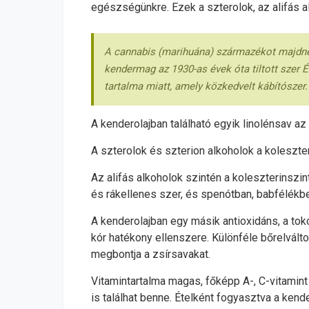
egészségünkre. Ezek a szterolok, az alifás al
A cannabis (marihuána) származékot majdnem 
kendermag az 1930-as évek óta tiltott szer 
tartalma miatt, amely közkedvelt kábítószer.
A kenderolajban található egyik linolénsav
A szterolok és szterion alkoholok a koleszt
Az alifás alkoholok szintén a koleszterinszint
és rákellenes szer, és spenótban, babfélékb
A kenderolajban egy másik antioxidáns, a to
kór hatékony ellenszere. Különféle bőrelvált
megbontja a zsírsavakat.
Vitamintartalma magas, főképp A-, C-vitamint 
is találhat benne. Ételként fogyasztva a kend