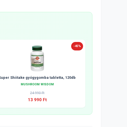
-45%
Super Shiitake gyógygomba tabletta, 120db
MUSHROOM WISDOM
24 990 Ft
13 990 Ft