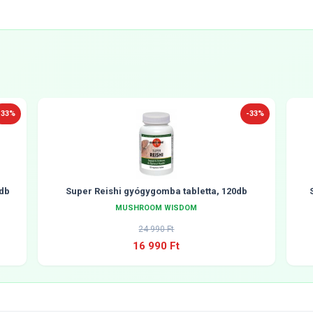
-33%
-33%
db
Super Reishi gyógygomba tabletta, 120db
MUSHROOM WISDOM
24 990 Ft
16 990 Ft