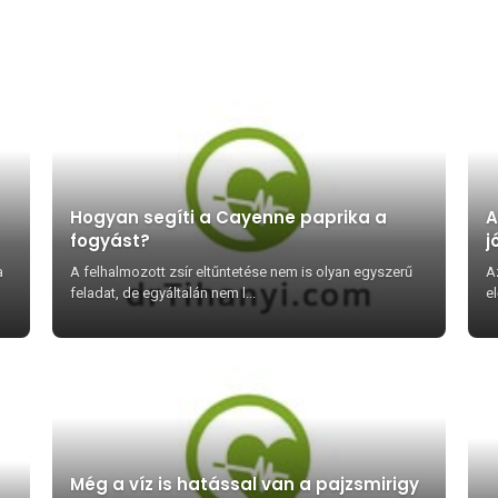
Hogyan segíti a Cayenne paprika a
A
fogyást?
j
a
A felhalmozott zsír eltűntetése nem is olyan egyszerű
A
feladat, de egyáltalán nem l...
el
Még a víz is hatással van a pajzsmirigy