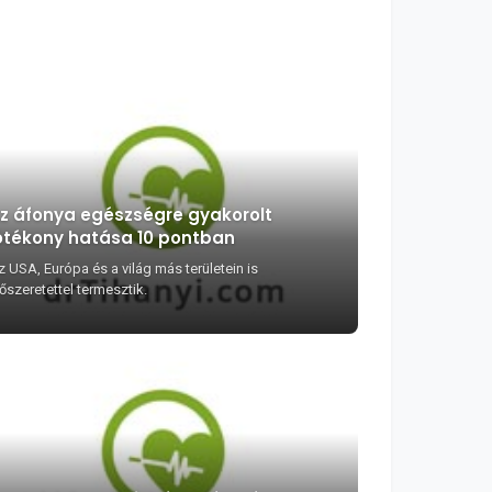
z áfonya egészségre gyakorolt
ótékony hatása 10 pontban
z USA, Európa és a világ más területein is
őszeretettel termesztik.