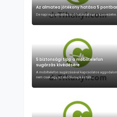
Az almatea jótékony hatása 5 pontba
De napi egy almástea is jó hatással van a szervezetre
5 biztonsági tipp a mobiltelefon
sugárzás kivédésére
A mobiltelefon sugárzásával kapcsolatos aggodalo
nem csak egy, az alufóliasapkás túls...