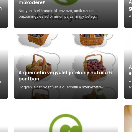
A
működére?
n
g
Nagyon jó eljárásokról lesz szó, amik szerint a
.
pajzsmirigy és autoimmun pajzsmirigy beteg...
A
A
A quercetin vegyület jótékony hatása 6
e
pontban
m
Ha
Hogyan is hat pozitívan a quercetin a szervezetre?
a