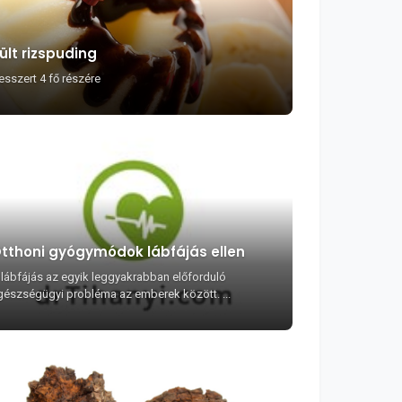
ült rizspuding
esszert 4 fő részére
tthoni gyógymódok lábfájás ellen
 lábfájás az egyik leggyakrabban előforduló
gészségügyi probléma az emberek között. ...