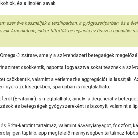
kohlok, és a linolén savak.
ezer éve használják a textiliparban, a gyógyszeriparban, és a élel
Észak-Amerikában, ekkor tiltották be ugyanis az összes cannabis s
 az Omega-3 zsírsav, amely a szívrendszeri betegségek megelőz
erinszintet csökkentik, naponta fogyasztva sokat tesznek a szí
et csökkentik, valamint a vérlemezke aggregációt is lassítják. Az
en, nyers zöldségekben, spárgában is megtalálható.
koferol (E-vitamin) is megtalálható, amely a degeneratív beteg
ozások és betegségek gyógyszereként is bizonyít, valamint a lipi
és Béta-karotint tartalmaz, valamint ásványianyagot, foszfort, k
erolaj igen tápláló, épp megfelelő mennyiségben tartalmaz többsz