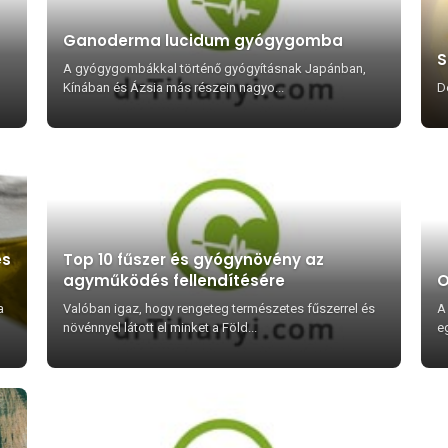
Ganoderma lucidum gyógygomba
S
A gyógygombákkal történő gyógyításnak Japánban,
Kínában és Ázsia más részein nagyo...
D
és
Top 10 fűszer és gyógynövény az
agyműködés fellendítésére
O
a
Valóban igaz, hogy rengeteg természetes fűszerrel és
A
növénnyel látott el minket a Föld...
e