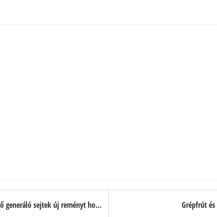
Gyógyír a kopaszodásra: a szőrtüsző generáló sejtek új reményt hoznak
Grépfrút és