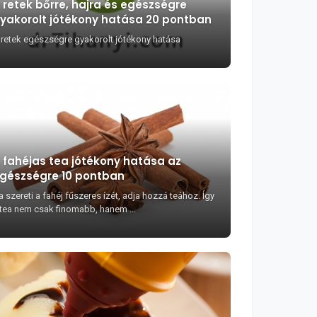
 retek bőrre, hajra és egészségre
yakorolt jótékony hatása 20 pontban
 retek egészségre gyakorolt jótékony hatása
 fahéjas tea jótékony hatása az
gészségre 10 pontban
 szereti a fahéj fűszeres ízét, adja hozzá teához. Így
 tea nem csak finomabb, hanem ...