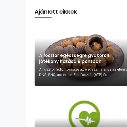
Ajánlott cikkek
A foszfor egészségre gyakorolt
jótékony hatása 8 pontban
A foszfor létfontosságú az élet számára. Ez az elem 
DNS, RNS, adenozin-5'-trifoszfát (ATP) és
foszfolipidek felépítője, mivel ez alakítja ki a sejtme...