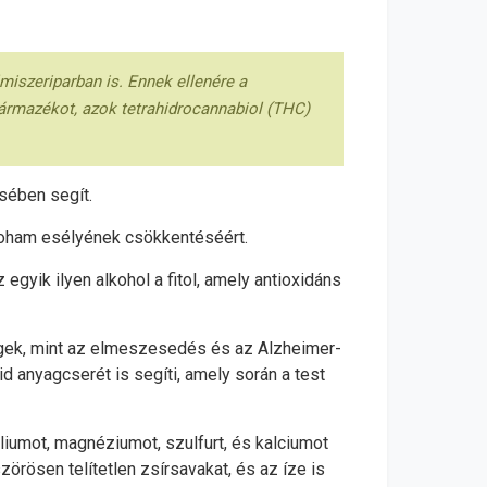
miszeriparban is. Ennek ellenére a
zármazékot, azok tetrahidrocannabiol (THC)
ésében segít.
vroham esélyének csökkentéséért.
 egyik ilyen alkohol a fitol, amely antioxidáns
ségek, mint az elmeszesedés és az Alzheimer-
d anyagcserét is segíti, amely során a test
áliumot, magnéziumot, szulfurt, és kalciumot
örösen telítetlen zsírsavakat, és az íze is