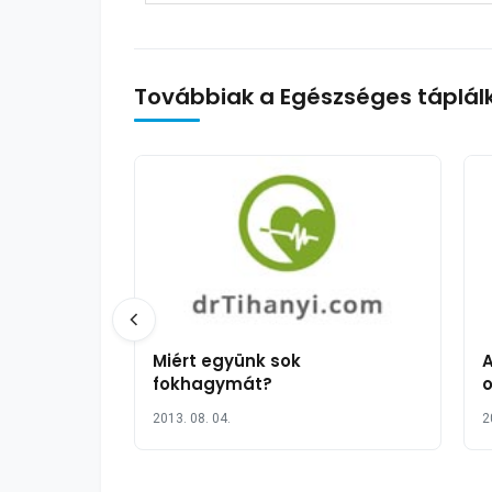
Továbbiak a Egészséges táplál
Miért együnk sok
A
fokhagymát?
o
2013. 08. 04.
2