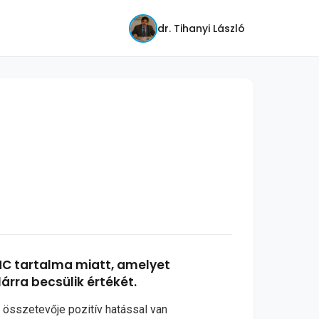
dr. Tihanyi László
THC tartalma miatt, amelyet
lárra becsülik értékét.
y összetevője pozitív hatással van