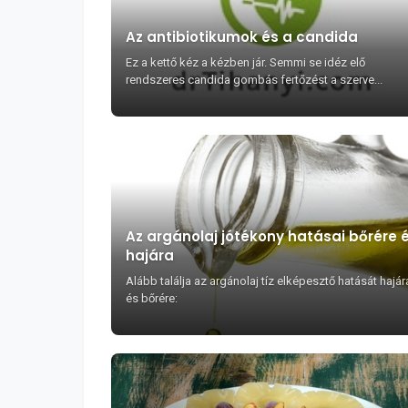
Az antibiotikumok és a candida
Ez a kettő kéz a kézben jár. Semmi se idéz elő
rendszeres candida gombás fertőzést a szerve...
Az argánolaj jótékony hatásai bőrére 
hajára
Alább találja az argánolaj tíz elképesztő hatását hajár
és bőrére: