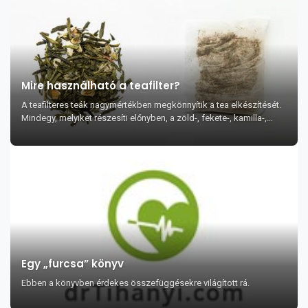
Mire használható a teafilter?
A teafilteres teák nagymértékben megkönnyítik a tea elkészítését.
Mindegy, melyiket részesíti előnyben, a zöld-, fekete-, kamilla-,
menta- vagy más gyó...
Egy „furcsa” könyv
Ebben a könyvben érdekes összefüggésekre világított rá.