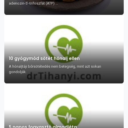
adenozin-5'-trifoszfát (ATP) ...
10 gyógymód sötét hónalj ellen
A hónaljtáji bőrsötétedés nem betegség, mint azt sokan
gondolják.
5 napos fogyasztó almadiéta