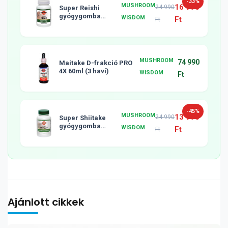
-33%
MUSHROOM
16 990
24 990
Super Reishi
gyógygomba
WISDOM
Ft
Ft
tabletta, 120db
MUSHROOM
74 990
Maitake D-frakció PRO
4X 60ml (3 havi)
WISDOM
Ft
-45%
MUSHROOM
13 990
24 990
Super Shiitake
gyógygomba
WISDOM
Ft
Ft
tabletta, 120db
Ajánlott cikkek