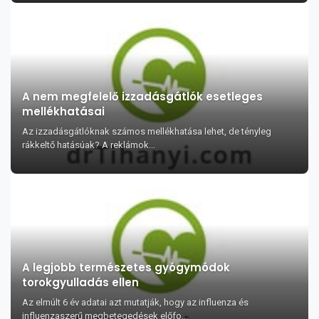
A nem megfelelő izzadásgátlók esetleges
mellékhatásai
Az izzadásgátlóknak számos mellékhatása lehet, de tényleg
rákkeltő hatásúak? A reklámok...
A legjobb természetes gyógymódok
torokgyulladás ellen
Az elmúlt 6 év adatai azt mutatják, hogy az influenza és
influenzaszerű megbetegedések előfo...