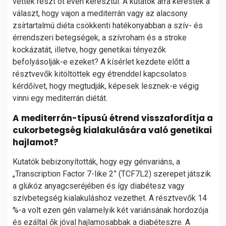
vettek részt öt éven keresztül. A kutatók arra keresték a
választ, hogy vajon a mediterrán vagy az alacsony
zsírtartalmú diéta csökkenti hatékonyabban a szív- és
érrendszeri betegségek, a szívroham és a stroke
kockázatát, illetve, hogy genetikai tényezők
befolyásolják-e ezeket? A kísérlet kezdete előtt a
résztvevők kitöltöttek egy étrenddel kapcsolatos
kérdőívet, hogy megtudják, képesek lesznek-e végig
vinni egy mediterrán diétát.
A mediterrán-típusú étrend visszafordítja a
cukorbetegség kialakulására való genetikai
hajlamot?
Kutatók bebizonyították, hogy egy génvariáns, a
„Transcription Factor 7-like 2” (TCF7L2) szerepet játszik
a glükóz anyagcseréjében és így diabétesz vagy
szívbetegség kialakuláshoz vezethet. A résztvevők 14
%-a volt ezen gén valamelyik két variánsának hordozója
és ezáltal ők jóval hajlamosabbak a diabéteszre. A