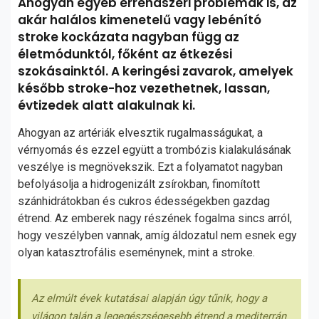
Ahogyan egyéb érrendszeri problémák is, az
akár halálos kimenetelű vagy lebénító
stroke kockázata nagyban függ az
életmódunktól, főként az étkezési
szokásainktól. A keringési zavarok, amelyek
később stroke-hoz vezethetnek, lassan,
évtizedek alatt alakulnak ki.
Ahogyan az artériák elvesztik rugalmasságukat, a
vérnyomás és ezzel együtt a trombózis kialakulásának
veszélye is megnövekszik. Ezt a folyamatot nagyban
befolyásolja a hidrogenizált zsírokban, finomított
szánhidrátokban és cukros édességekben gazdag
étrend. Az emberek nagy részének fogalma sincs arról,
hogy veszélyben vannak, amíg áldozatul nem esnek egy
olyan katasztrofális eseménynek, mint a stroke.
Az elmúlt évek kutatásai alapján úgy tűnik, hogy a
világon talán a legegészségesebb étrend a mediterrán