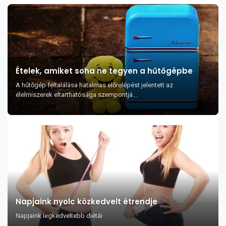
Ételek, amiket soha ne tegyen a hűtőgépbe
A hűtőgép feltalálása hatalmas előrelépést jelentett az
élelmiszerek eltarthatósága szempontjá...
Napjaink nyolc közkedvelt étrendje
Napjaink legkedveltebb diétái