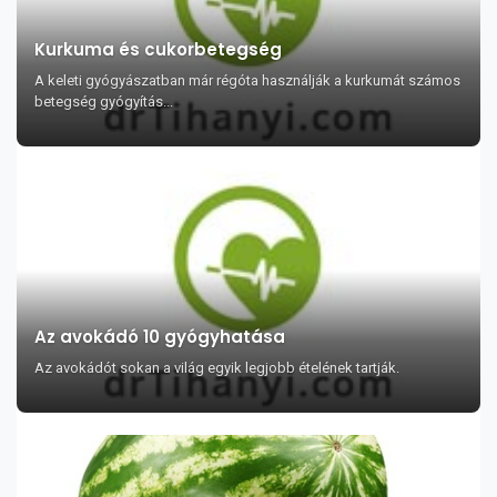
Kurkuma és cukorbetegség
A keleti gyógyászatban már régóta használják a kurkumát számos
betegség gyógyítás...
Az avokádó 10 gyógyhatása
Az avokádót sokan a világ egyik legjobb ételének tartják.