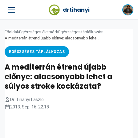
drtihanyi
Főoldal
›
Egészséges életmód
›
Egészséges táplálkozás
›
A mediterrán étrend újabb előnye: alacsonyabb lehe...
EGÉSZSÉGES TÁPLÁLKOZÁS
A mediterrán étrend újabb
előnye: alacsonyabb lehet a
súlyos stroke kockázata?
Dr. Tihanyi László
2013. Sep. 16. 22:18