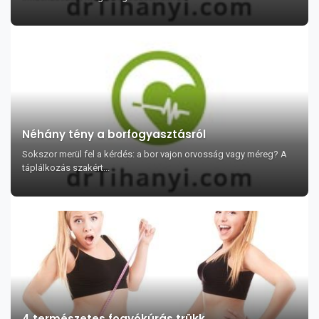
Néhány tény a borfogyasztásról
Sokszor merül fel a kérdés: a bor vajon orvosság vagy méreg? A
táplálkozás szakért...
4 természetes fogyókúrás trükk