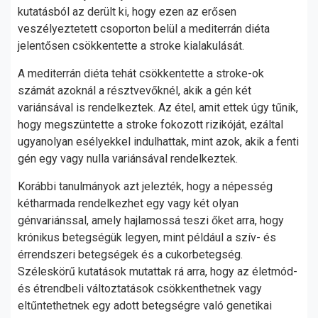
kutatásból az derült ki, hogy ezen az erősen
veszélyeztetett csoporton belül a mediterrán diéta
jelentősen csökkentette a stroke kialakulását.
A mediterrán diéta tehát csökkentette a stroke-ok
számát azoknál a résztvevőknél, akik a gén két
variánsával is rendelkeztek. Az étel, amit ettek úgy tűnik,
hogy megszüntette a stroke fokozott rizikóját, ezáltal
ugyanolyan esélyekkel indulhattak, mint azok, akik a fenti
gén egy vagy nulla variánsával rendelkeztek.
Korábbi tanulmányok azt jelezték, hogy a népesség
kétharmada rendelkezhet egy vagy két olyan
génvariánssal, amely hajlamossá teszi őket arra, hogy
krónikus betegségük legyen, mint például a szív- és
érrendszeri betegségek és a cukorbetegség.
Széleskörű kutatások mutattak rá arra, hogy az életmód-
és étrendbeli változtatások csökkenthetnek vagy
eltűntethetnek egy adott betegségre való genetikai