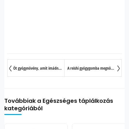
Öt gyógynövény, amit imádni fog a mája – méregtelenítés, energizálás
A reishi gyógygomba megnövelheti a várható élettartamot?
Továbbiak a Egészséges táplálkozás
kategóriából