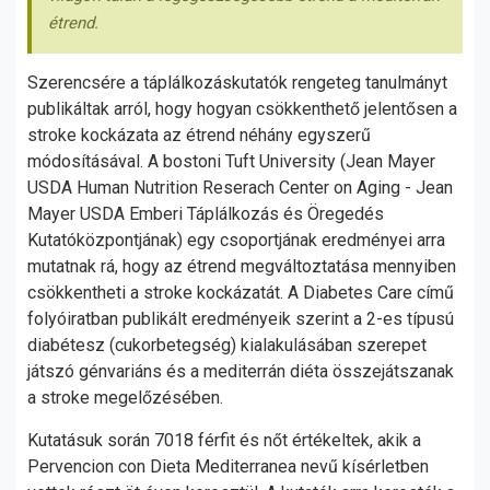
étrend.
Szerencsére a táplálkozáskutatók rengeteg tanulmányt
publikáltak arról, hogy hogyan csökkenthető jelentősen a
stroke kockázata az étrend néhány egyszerű
módosításával. A bostoni Tuft University (Jean Mayer
USDA Human Nutrition Reserach Center on Aging - Jean
Mayer USDA Emberi Táplálkozás és Öregedés
Kutatóközpontjának) egy csoportjának eredményei arra
mutatnak rá, hogy az étrend megváltoztatása mennyiben
csökkentheti a stroke kockázatát. A Diabetes Care című
folyóiratban publikált eredményeik szerint a 2-es típusú
diabétesz (cukorbetegség) kialakulásában szerepet
játszó génvariáns és a mediterrán diéta összejátszanak
a stroke megelőzésében.
Kutatásuk során 7018 férfit és nőt értékeltek, akik a
Pervencion con Dieta Mediterranea nevű kísérletben