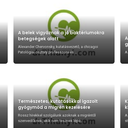
A belek vigyáznak a jó baktériumokra
A
betegségek alatt
g
Alexander Chervonsky, kutatásvezető, a chicagoi
Patológiai osztály professzora és ...
A
Természetes, kutatásokkal igazolt
K
gyógymód a migrén kezelésére
k
Rossz hírekkel szolgálunk azoknak a migréntől
A 
szenvedőknek, akik nem tesznek lépé...
st