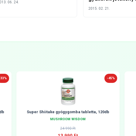
013. 06. 24.
pontban
2015. 02. 21.
-33%
-45%
db
Super Shiitake gyógygomba tabletta, 120db
MUSHROOM WISDOM
24 990 Ft
13 990 Ft