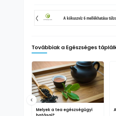
A kókuszvíz 6 mellékhatása túlz
Továbbiak a Egészséges táplál
Melyek a tea egészségügyi
A
hatásai?