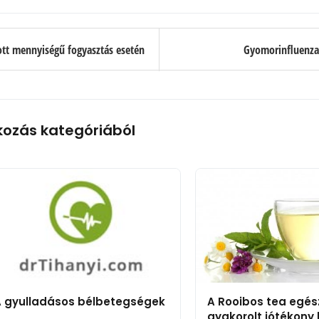
ott mennyiségű fogyasztás esetén
Gyomorinfluenza 
kozás kategóriából
 gyulladásos bélbetegségek
A Rooibos tea egés
gyakorolt jótékony 