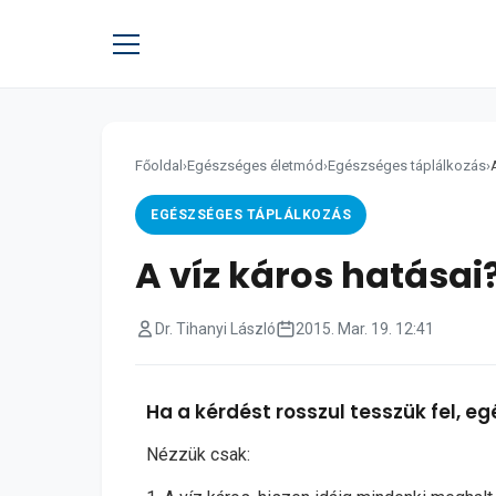
Főoldal
›
Egészséges életmód
›
Egészséges táplálkozás
›
EGÉSZSÉGES TÁPLÁLKOZÁS
A víz káros hatásai
Dr. Tihanyi László
2015. Mar. 19. 12:41
Ha a kérdést rosszul tesszük fel, 
Nézzük csak: