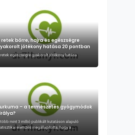
 retek bőrre, hajra és egészségre
yakorolt jótékony hatása 20 pontban
 retek egészségre gyakorolt jótékony hatása
urkuma – a természetes gyógymódok
irálya?
több mint 3 millió publikált kutatáson alapuló
atisztikai elemzés megállapította, hogy a ...