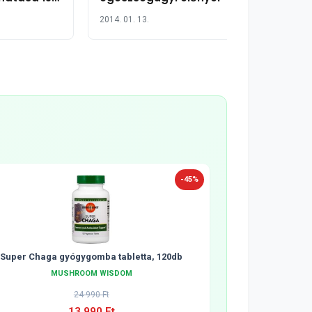
2014. 01. 13.
-45%
Super Chaga gyógygomba tabletta, 120db
MUSHROOM WISDOM
24 990 Ft
13 990 Ft