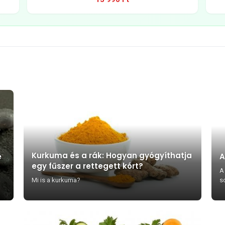
Kurkuma és a rák: Hogyan gyógyíthatja
e
A
egy fűszer a rettegett kórt?
A
Mi is a kurkuma?
so