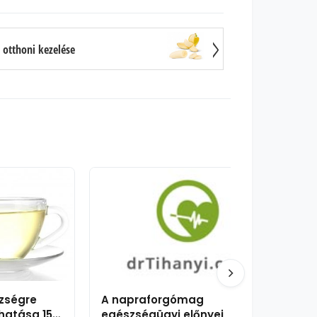
otthoni kezelése
zségre
A napraforgómag
hatása 15
egészségügyi előnyei