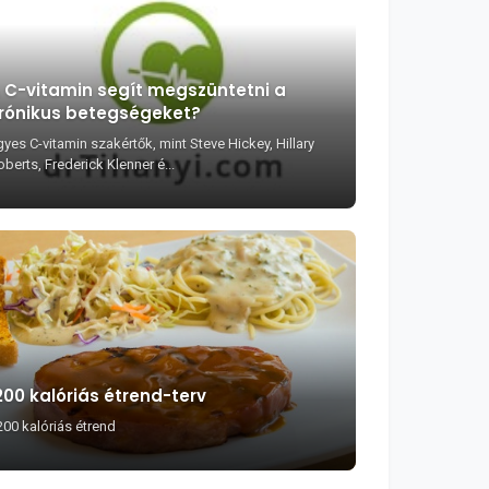
 C-vitamin segít megszüntetni a
rónikus betegségeket?
yes C-vitamin szakértők, mint Steve Hickey, Hillary
berts, Frederick Klenner é...
200 kalóriás étrend-terv
200 kalóriás étrend