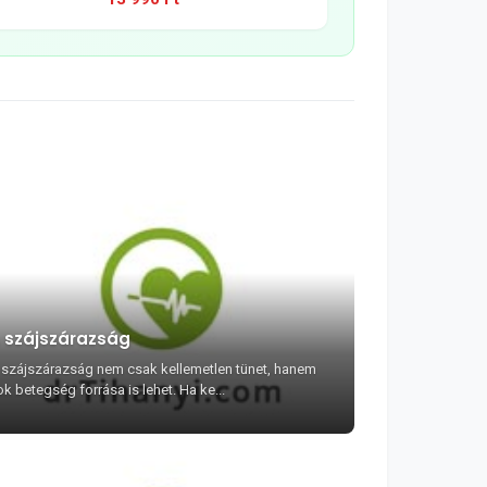
 szájszárazság
 szájszárazság nem csak kellemetlen tünet, hanem
k betegség forrása is lehet. Ha ke...