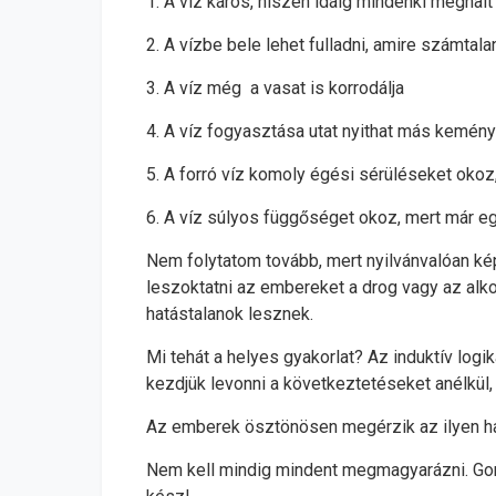
1. A víz káros, hiszen idáig mindenki meghalt 
2. A vízbe bele lehet fulladni, amire számtala
3. A víz még a vasat is korrodálja
4. A víz fogyasztása utat nyithat más keményeb
5. A forró víz komoly égési sérüléseket okoz,
6. A víz súlyos függőséget okoz, mert már 
Nem folytatom tovább, mert nyilvánvalóan kép
leszoktatni az embereket a drog vagy az alk
hatástalanok lesznek.
Mi tehát a helyes gyakorlat? Az induktív log
kezdjük levonni a következtetéseket anélkül,
Az emberek ösztönösen megérzik az ilyen ha
Nem kell mindig mindent megmagyarázni. Gondol