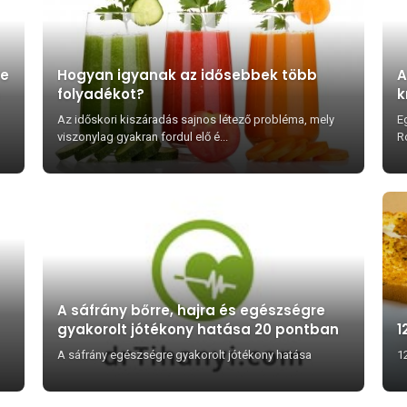
re
Hogyan igyanak az idősebbek több
A
folyadékot?
k
Az időskori kiszáradás sajnos létező probléma, mely
Eg
viszonylag gyakran fordul elő é...
Ro
A sáfrány bőrre, hajra és egészségre
gyakorolt jótékony hatása 20 pontban
1
A sáfrány egészségre gyakorolt jótékony hatása
1