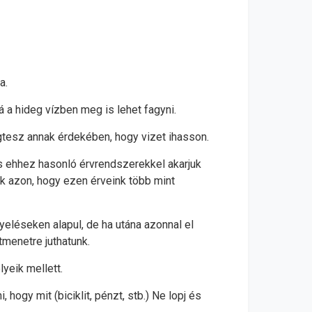
a.
á a hideg vízben meg is lehet fagyni.
tesz annak érdekében, hogy vizet ihasson.
és ehhez hasonló érvrendszerekkel akarjuk
k azon, hogy ezen érveink több mint
eléseken alapul, de ha utána azonnal el
tmenetre juthatunk.
yeik mellett.
ogy mit (biciklit, pénzt, stb.) Ne lopj és