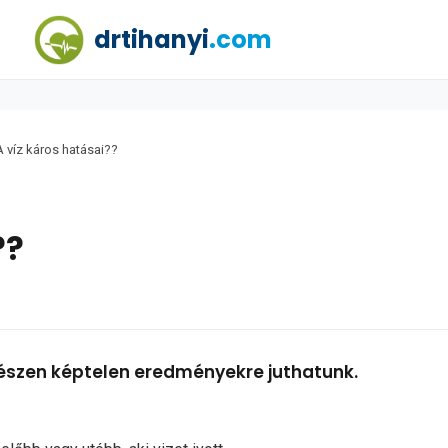
drtihanyi
.com
A víz káros hatásai??
??
egészen képtelen eredményekre juthatunk.