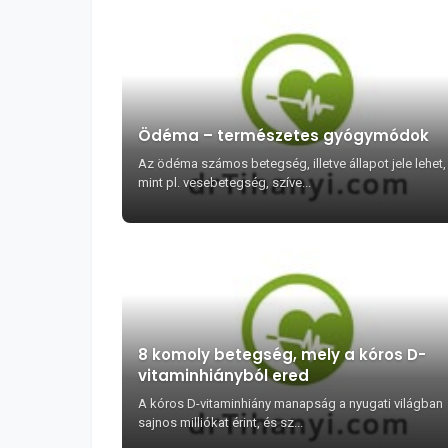
Ödéma – természetes gyógymódok
Az ödéma számos betegség, illetve állapot jele lehet,
mint pl. vesebetegség, szíve...
8 komoly betegség, mely a kóros D-
vitaminhiányból ered
A kóros D-vitaminhiány manapság a nyugati világban
sajnos milliókat érint, és sz...