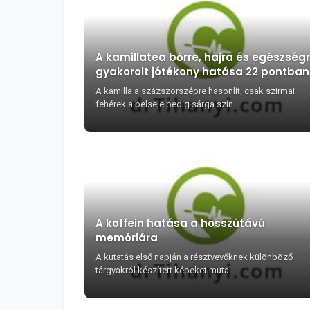
A kamillatea bőrre, hajra és egészség
gyakorolt jótékony hatása 22 pontban
A kamilla a százszorszépre hasonlít, csak szirmai
fehérek a belseje pedig sárga szín...
A koffein hatása a hosszútávú
memóriára
A kutatás első napján a résztvevőknek különböző
tárgyakról készített képeket muta...