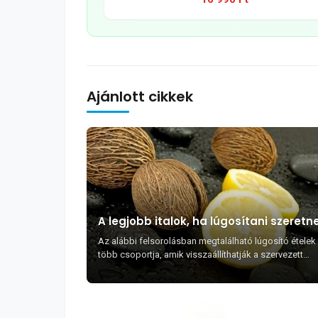
Ajánlott cikkek
A legjobb italok, ha lúgosítani szeretn
Az alábbi felsorolásban megtalálható lúgosító ételek
több csoportja, amik visszaállíthatják a szervezett
természetes, egészséges pH értékét.