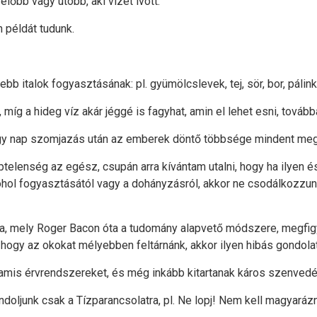
előbb vagy utóbb, aki vizet ivott.
n példát tudunk.
b italok fogyasztásának: pl. gyümölcslevek, tej, sör, bor, pálink
 míg a hideg víz akár jéggé is fagyhat, amin el lehet esni, tovább
egy nap szomjazás után az emberek döntő többsége mindent meg
telenség az egész, csupán arra kívántam utalni, hogy ha ilyen 
ohol fogyasztásától vagy a dohányzásról, akkor ne csodálkozzun
ika, mely Roger Bacon óta a tudomány alapvető módszere, megfigy
 hogy az okokat mélyebben feltárnánk, akkor ilyen hibás gondola
mis érvrendszereket, és még inkább kitartanak káros szenvedél
junk csak a Tízparancsolatra, pl. Ne lopj! Nem kell magyarázni, h