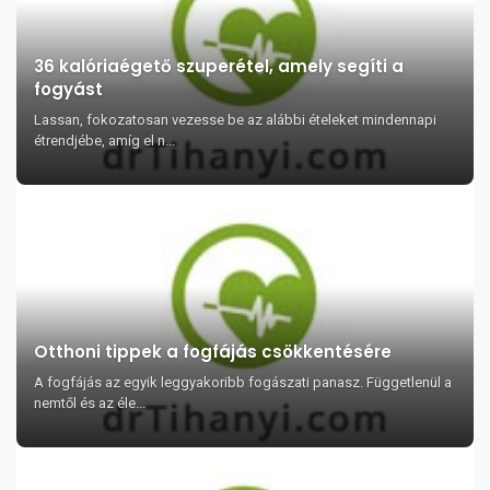
36 kalóriaégető szuperétel, amely segíti a
fogyást
Lassan, fokozatosan vezesse be az alábbi ételeket mindennapi
étrendjébe, amíg el n...
Otthoni tippek a fogfájás csökkentésére
A fogfájás az egyik leggyakoribb fogászati panasz. Függetlenül a
nemtől és az éle...