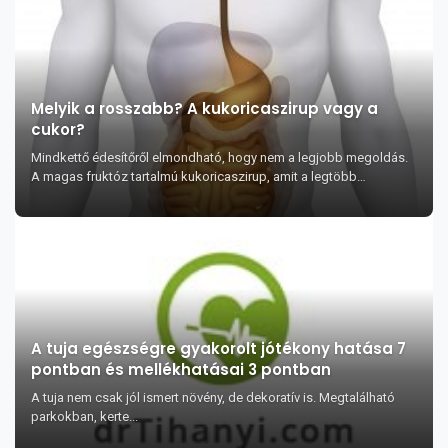
Melyik a rosszabb? A kukoricaszirup vagy a
cukor?
Mindkettő édesítőről elmondható, hogy nem a legjobb megoldás.
A magas fruktóz tartalmú kukoricaszirup, amit a legtöbb
előgyártott ételben és italban m...
A tuja egészségre gyakorolt jótékony hatása 7
pontban és mellékhatásai 3 pontban
A tuja nem csak jól ismert növény, de dekoratív is. Megtalálható
parkokban, kerte...