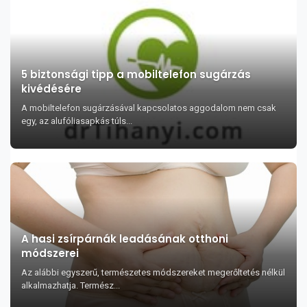
5 biztonsági tipp a mobiltelefon sugárzás
kivédésére
A mobiltelefon sugárzásával kapcsolatos aggodalom nem csak
egy, az alufóliasapkás túls...
A hasi zsírpárnák leadásának otthoni
módszerei
Az alábbi egyszerű, természetes módszereket megerőltetés nélkül
alkalmazhatja. Termész...