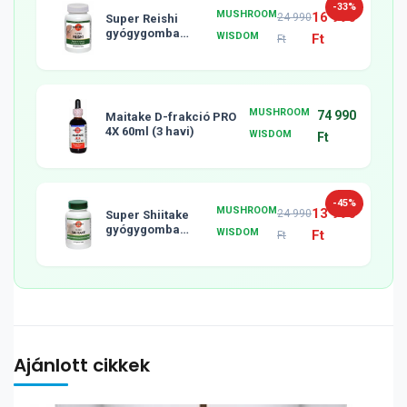
-33%
MUSHROOM
16 990
24 990
Super Reishi
gyógygomba
WISDOM
Ft
Ft
tabletta, 120db
MUSHROOM
74 990
Maitake D-frakció PRO
4X 60ml (3 havi)
WISDOM
Ft
-45%
MUSHROOM
13 990
24 990
Super Shiitake
gyógygomba
WISDOM
Ft
Ft
tabletta, 120db
Ajánlott cikkek