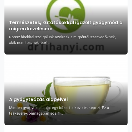
Természetes, kutatásokkal igazolt gyógymód a
migrén kezelésére
Rossz hírekkel szolgálunk azoknak a migréntől szenvedőknek,
akik nem tesznek lépé...
A gyógyteázás alapelvei
Minden gyógytea alapját egy bázis teakeverék képezi. Ez a
teakeverék önmagában sós, fi...