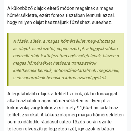
A különböző olajok eltérő módon reagálnak a magas
hőmérsékletre, ezért fontos tisztában lennünk azzal,
hogy milyen olajat használjunk főzéshez, sütéshez.
A főzés, sütés, a magas hőmérséklet megváltoztatja
az olajok szerkezetét, éppen ezért pl. a leggyakrabban
használt olajok kifejezetten egészségtelenek, hiszen a
magas hőmérséklet hatására transz-zsírok
keletkeznek bennük, antioxidáns-tartalmuk megszűnik,
s elszaporodnak bennük a káros szabad gyökök.
A legstabilabb olajok a telített zsírok, ők biztonsággal
alkalmazhatók magas hőmérsékleten is. Ilyen pl. a
kókuszolaj vagy kókuszzsír, mely 91,6%-ban tartalmaz
telített zsírokat. A kókuszolaj még magas hőmérsékleten
sem oxidálódik, ráadásul sütés, főzés során szinte
teljesen elveszíti jellegzetes ízét, így azok is bátran