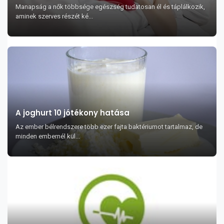
Manapság a nők többsége egészség tudatosan él és táplálkozik,
aminek szerves részét ké...
A joghurt 10 jótékony hatása
Az ember bélrendszere több ezer fajta baktériumot tartalmaz, de
minden embernél kül...