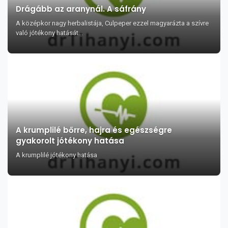
Drágább az aranynál. A sáfrány
A középkor nagy herbalistája, Culpeper ezzel magyarázta a szívre
való jótékony hatását...
A krumplilé bőrre, hajra és egészségre
gyakorolt jótékony hatása
A krumplilé jótékony hatása