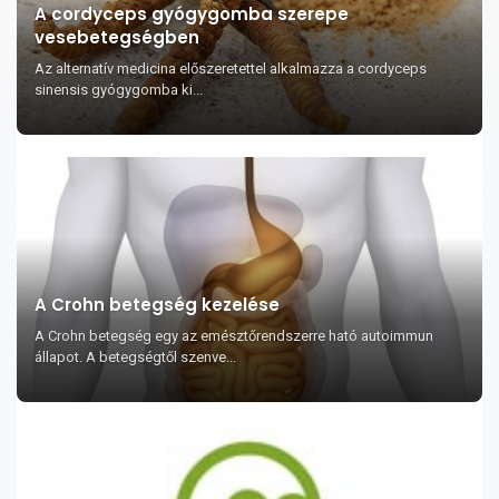
A cordyceps gyógygomba szerepe
vesebetegségben
Az alternatív medicina előszeretettel alkalmazza a cordyceps
sinensis gyógygomba ki...
A Crohn betegség kezelése
A Crohn betegség egy az emésztőrendszerre ható autoimmun
állapot. A betegségtől szenve...