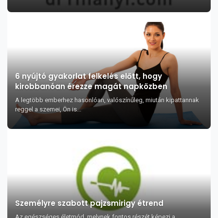
6 nyújtó gyakorlat felkelés előtt, hogy
kirobbanóan érezze magát napközben
A legtöbb emberhez hasonlóan, valószínűleg, miután kipattannak
reggel a szemei, Ön is...
Személyre szabott pajzsmirigy étrend
Az egészséges életmód, melynek fontos részét képezi a