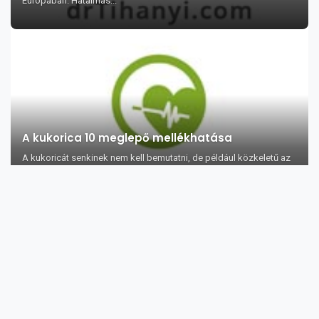
Európában. Hatalmas...
A kukorica 10 meglepő mellékhatása
A kukoricát senkinek nem kell bemutatni, de például közkeletű az
a hibás elképzelés is, hog...
36 kalóriaégető szuperétel, amely segíti a
fogyást