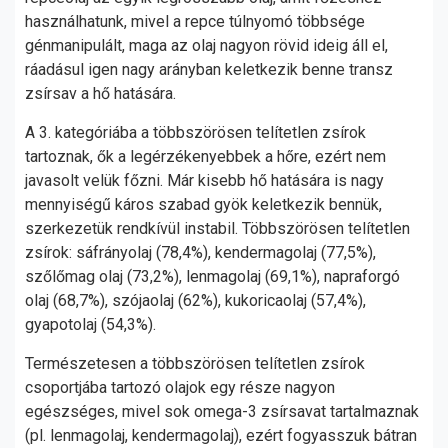
használhatunk, mivel a repce túlnyomó többsége
génmanipulált, maga az olaj nagyon rövid ideig áll el,
ráadásul igen nagy arányban keletkezik benne transz
zsírsav a hő hatására.
A 3. kategóriába a többszörösen telítetlen zsírok
tartoznak, ők a legérzékenyebbek a hőre, ezért nem
javasolt velük főzni. Már kisebb hő hatására is nagy
mennyiségű káros szabad gyök keletkezik bennük,
szerkezetük rendkívül instabil. Többszörösen telítetlen
zsírok: sáfrányolaj (78,4%), kendermagolaj (77,5%),
szőlőmag olaj (73,2%), lenmagolaj (69,1%), napraforgó
olaj (68,7%), szójaolaj (62%), kukoricaolaj (57,4%),
gyapotolaj (54,3%).
Természetesen a többszörösen telítetlen zsírok
csoportjába tartozó olajok egy része nagyon
egészséges, mivel sok omega-3 zsírsavat tartalmaznak
(pl. lenmagolaj, kendermagolaj), ezért fogyasszuk bátran