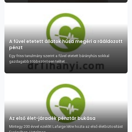
A fűvel etetett állatok húsa megéri a rááldozott
pénzt
Egy friss tanulmány szerint a fűvel etetett bárányhús sokkal
gazdagabb többszörösen telítet...
Az első élet-járadék pénztár bukása
Mintegy 200 évvel ezelőtt Lafarge létre hozta az első életbiztosítást