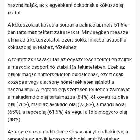
használhatják, akik egyébként óckodnak a kókuszolaj
ízétől.
A kókuszolajat követi a sorban a pálmaolaj, mely 51,6%-
ban tartalmaz telített zsírsavakat. Minőségben messze
elmarad a kókuszolajtól, ezért sokkal inkább javasolt a
kókuszolaj sütéshez, főzéshez.
A telített zsírsavak után az egyszeresen telítetlen zsírok
a második csoport hő stabilitás tekintetében. Ezek az
olajok magas hőmérsékleten oxidálódnak, ezért csak
közepes vagy alacsony hőmérsékleten ajánlott a
használatuk. A legtöbb egyszeresen telítetlen zsírsavat
a makadámdió olaj tartalmazza (84%), őt követi az olíva
olaj (76%), majd az avokádó olaj (73,8%), a mandulaolaj
(65%), a repceolaj (61,6%) és végül a földimogyoró olaj
(48%).
Az egyszeresen telítetlen zsírsav aránytól eltekintve, a
repceolaj az egyik legrosszabb olaj, amit főzéshez