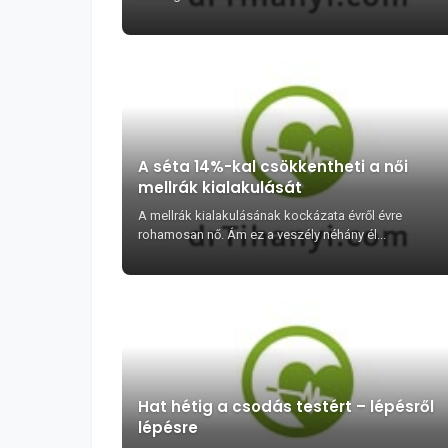
A séta 14%-kal csökkentheti a női
mellrák kialakulását
A mellrák kialakulásának kockázata évről évre
rohamosan nő. Ám ez a veszély néhány él...
Hat hétig a csodás testért – lépésről
lépésre