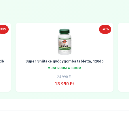
-33%
-45%
db
Super Shiitake gyógygomba tabletta, 120db
MUSHROOM WISDOM
24 990 Ft
13 990 Ft