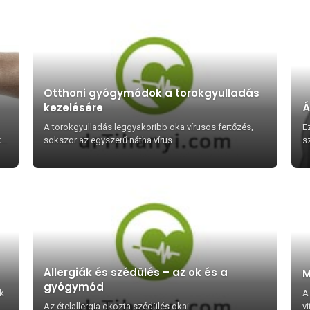
Otthoni gyógymódok a torokgyulladás
kezelésére
Á
A torokgyulladás leggyakoribb oka vírusos fertőzés,
E
k
sokszor az egyszerű nátha vírus...
sz
Allergiák és szédülés – az ok és a
M
gyógymód
ek
A
Az ételallergia okozta szédülés okai
vi