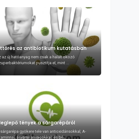
ttörés az antibiotikum kutatásban
z az új hatóanyag nem csak a halált okozó
uperbaktériumokat pusztítja el, mint ...
eglepő tények a sárgarépáról
 sárgarépa gyökere tele van antioxidánsokkal, A-
taminnal, ásványi anyagokkal, és bé...