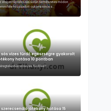
z emberi táplálkozás során természetes módon
emmiféle hozzáadott cukorra nincs s...
 sós vizes fürdő egészségre gyakorolt
ótékony hatása 10 pontban
éregtelenítés sósvizes fürdővel?
 szerecsendió jótékony hatása 15