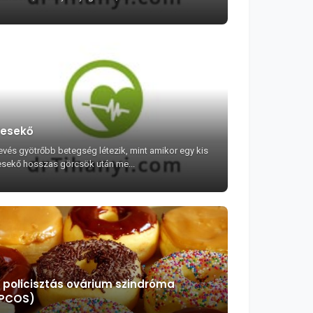
esekő
evés gyötrőbb betegség létezik, mint amikor egy kis
esekő hosszas görcsök után me...
 policisztás ovárium szindróma
PCOS)