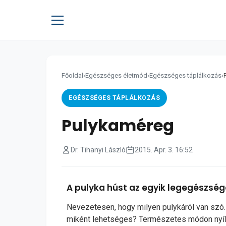
Főoldal
›
Egészséges életmód
›
Egészséges táplálkozás
›
EGÉSZSÉGES TÁPLÁLKOZÁS
Pulykaméreg
Dr. Tihanyi László
2015. Apr. 3. 16:52
A pulyka húst az egyik legegészsége
Nevezetesen, hogy milyen pulykáról van szó.
miként lehetséges? Természetes módon ny