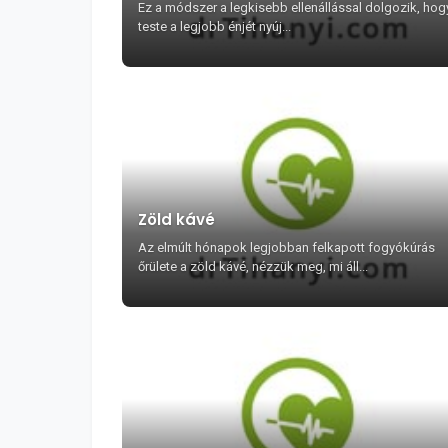
Ez a módszer a legkisebb ellenállással dolgozik, hog
teste a legjobb énjét nyúj...
Zöld kávé
Az elmúlt hónapok legjobban felkapott fogyókúrás
őrülete a zöld kávé, nézzük meg, mi áll...