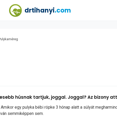
drtihanyi
.com
Pulykaméreg
sebb húsnak tartjuk, joggal. Joggal? Az bizony att
 Amikor egy pulyka bébi röpke 3 hónap alatt a súlyát megharmin
ílván semmiképpen sem.