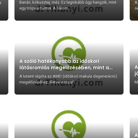
y
Banán, kókusztej, méz. Ez leginkább úgy hangzik, mint
A
egy trópusi turmix. A három...
s
A szőlő hatékonyabb az időskori
A
látásromlás megelőzésében, mint a
j
lutein?
A luteint régóta az AMD (időskori makula degeneráció)
megelőzéséhez, illetve visszaf...
M
A