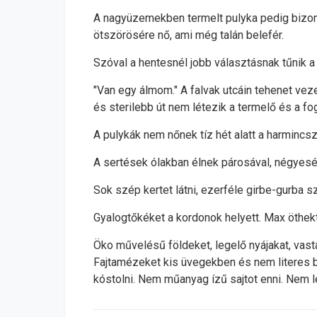
A nagyüzemekben termelt pulyka pedig bizony 
ötszörösére nő, ami még talán belefér.
Szóval a hentesnél jobb választásnak tűnik a 
"Van egy álmom." A falvak utcáin tehenet veze
és sterilebb út nem létezik a termelő és a fo
A pulykák nem nőnek tíz hét alatt a harmincs
A sertések ólakban élnek párosával, négyesé
Sok szép kertet látni, ezerféle girbe-gurba
Gyalogtőkéket a kordonok helyett. Max öthektá
Öko művelésű földeket, legelő nyájakat, vast
Fajtamézeket kis üvegekben és nem literes b
kóstolni. Nem műanyag ízű sajtot enni. Nem l