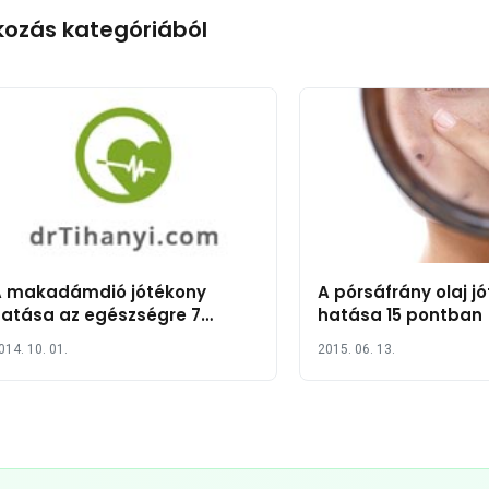
kozás kategóriából
A makadámdió jótékony
A pórsáfrány olaj j
atása az egészségre 7
hatása 15 pontban
pontban
014. 10. 01.
2015. 06. 13.