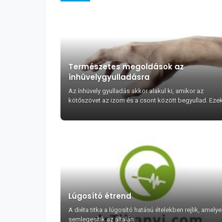
Természetes megoldások az
ínhüvelygyulladásra
Az ínhüvely gyulladás akkor alakul ki, amikor az
kötőszövet az izom és a csont között begyullad. Eze
az inak sokkal kevésbé erezettek, mint az izmok, ...
Lúgosító étrend
A diéta titka a lúgosító hatású ételekben rejlik, amely
semlegesítik az általán...