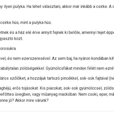
ilyen pulyka. Ha lehet választani, akkor már inkább a csirke. 
csirke hús, mint a pulyka hús.
tnek és a ház elé érve annyit fejnek ki belőle, amennyi tejet épp
gyasztó közt.
zorosukra.
vel, és nem ezerszeresével. Az sem baj, ha nyáron kondában kih
 szabálytalan zöldségekkel. Gyümölcsfákat minden félét nem ezré
ros szőlőket, a hozzájuk tartozó pincékkel, sok-sok fajtával (ne
aghéjú, erős tojásokat. Kis piacokat, sok-sok gyümölccsel, zölds
efőttes üvegben, vagy műanyag mackóban. Nem csoki, eper, máln
enne jó? Akkor mire várunk?