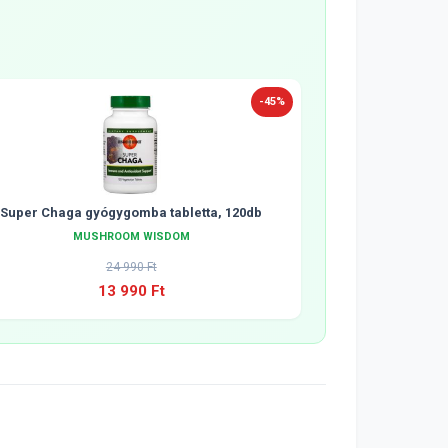
-45%
Super Chaga gyógygomba tabletta, 120db
MUSHROOM WISDOM
24 990 Ft
13 990 Ft