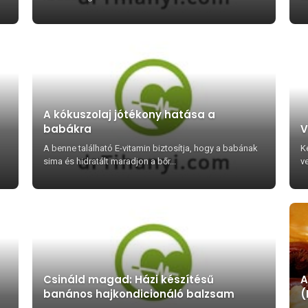
A kókuszolaj jótékony hatása a
babákra
V
A benne található E-vitamin biztosítja, hogy a babának
K
sima és hidratált maradjon a bőr...
v
Csináld magad: Házi készítésű
A
banános hajkondicionáló balzsam
(