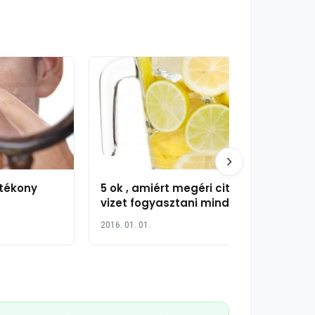
ótékony
5 ok , amiért megéri citromos
vizet fogyasztani minden
reggel
2016. 01. 01.