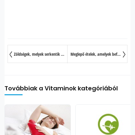
Zöldségek, melyek serkentik az immunrendszer működését
Meglepő ételek, amelyek befolyásolják a testhőmérsékletet
Továbbiak a Vitaminok kategóriából