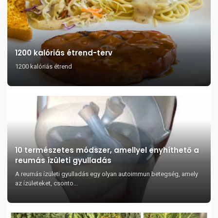
1200 kalóriás étrend-terv
1200 kalóriás étrend
10 természetes módszer, amellyel enyhíthető a
reumás ízületi gyulladás
A reumás ízületi gyulladás egy olyan autoimmun betegség, amely
az ízületeket, csonto...