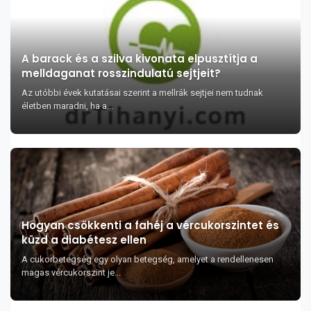
A barack és a szilva kivonata elpusztítja a
melldaganat rosszindulatú sejtjeit?
Az utóbbi évek kutatásai szerint a mellrák sejtjei nem tudnak
életben maradni, ha a...
Hogyan csökkenti a fahéj a vércukorszintet és
küzd a diabétesz ellen
A cukorbetegség egy olyan betegség, amelyet a rendellenesen
magas vércukorszint je...