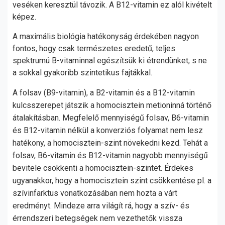
veséken keresztül távozik. A B12-vitamin ez alól kivételt
képez.
A maximális biológia hatékonyság érdekében nagyon
fontos, hogy csak természetes eredetű, teljes
spektrumú B-vitaminnal egészítsük ki étrendünket, s ne
a sokkal gyakoribb szintetikus fajtákkal.
A folsav (B9-vitamin), a B2-vitamin és a B12-vitamin
kulcsszerepet játszik a homocisztein metioninná történő
átalakításban. Megfelelő mennyiségű folsav, B6-vitamin
és B12-vitamin nélkül a konverziós folyamat nem lesz
hatékony, a homocisztein-szint növekedni kezd. Tehát a
folsav, B6-vitamin és B12-vitamin nagyobb mennyiségű
bevitele csökkenti a homocisztein-szintet. Érdekes
ugyanakkor, hogy a homocisztein szint csökkentése pl. a
szívinfarktus vonatkozásában nem hozta a várt
eredményt. Mindeze arra világít rá, hogy a szív- és
érrendszeri betegségek nem vezethetők vissza