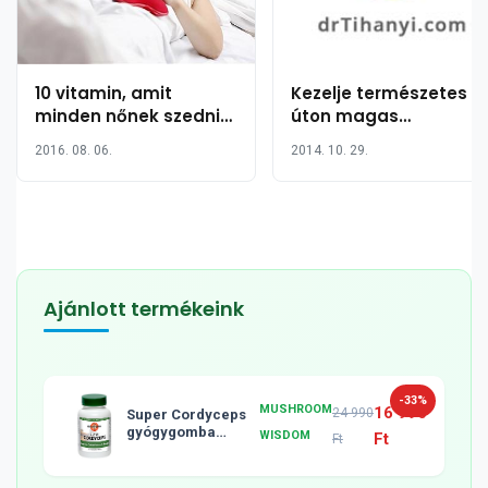
10 vitamin, amit
Kezelje természetes
minden nőnek szednie
úton magas
kellene
vérnyomását D-
2016. 08. 06.
2014. 10. 29.
vitaminnal
Ajánlott termékeink
-33%
MUSHROOM
16 990
24 990
Super Cordyceps
gyógygomba
WISDOM
Ft
Ft
tabletta, 120db