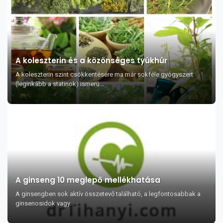
A koleszterin és a közönséges tyúkhúr
A koleszterin szint csökkentésére ma már sokféle gyógyszert
(leginkább a statinok) ismerü...
A ginseng 10 meglepő mellékhatása
A ginsengben sok aktív összetevő található, a legfontosabbak a
ginsenosidok vagy...