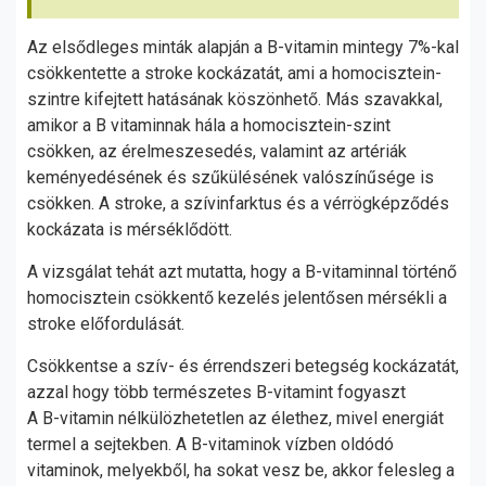
Az elsődleges minták alapján a B-vitamin mintegy 7%-kal
csökkentette a stroke kockázatát, ami a homocisztein-
szintre kifejtett hatásának köszönhető. Más szavakkal,
amikor a B vitaminnak hála a homocisztein-szint
csökken, az érelmeszesedés, valamint az artériák
keményedésének és szűkülésének valószínűsége is
csökken. A stroke, a szívinfarktus és a vérrögképződés
kockázata is mérséklődött.
A vizsgálat tehát azt mutatta, hogy a B-vitaminnal történő
homocisztein csökkentő kezelés jelentősen mérsékli a
stroke előfordulását.
Csökkentse a szív- és érrendszeri betegség kockázatát,
azzal hogy több természetes B-vitamint fogyaszt
A B-vitamin nélkülözhetetlen az élethez, mivel energiát
termel a sejtekben. A B-vitaminok vízben oldódó
vitaminok, melyekből, ha sokat vesz be, akkor felesleg a