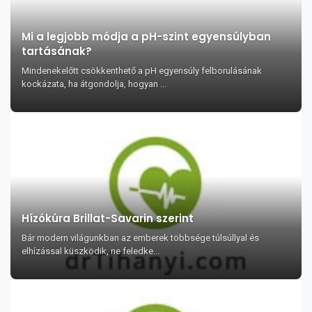
Mi a legjobb módja a pH-szint egyensúlyban
tartásának?
Mindenekelőtt csökkenthető a pH egyensúly felborulásának
kockázata, ha átgondolja, hogyan ...
Hízókúra Brillat-Savarin szerint
Bár modern világunkban az emberek többsége túlsúllyal és
elhízással küszködik, ne feledke...