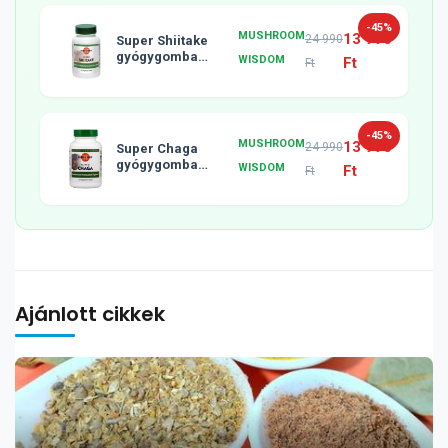
-45%
MUSHROOM
13 990
24 990
Super Shiitake
gyógygomba
WISDOM
Ft
Ft
tabletta, 120db
-45%
MUSHROOM
13 990
24 990
Super Chaga
gyógygomba
WISDOM
Ft
Ft
tabletta, 120db
Ajánlott cikkek