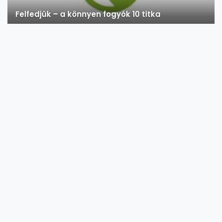
Felfedjük – a könnyen fogyók 10 titka
Miért van szükség az anyagcsere serkentésére?
A gyümölcsök és a zöldségek hasznáról
Annyira egyértelműnek tűnik a gyümölcs és a zöldség fogalma,
hogy nem árt már rögt...