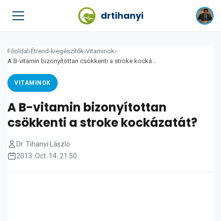
drtihanyi
Főoldal
›
Étrend-kiegészítők
›
Vitaminok
›
A B-vitamin bizonyítottan csökkenti a stroke kocká...
VITAMINOK
A B-vitamin bizonyítottan
csökkenti a stroke kockázatát?
Dr. Tihanyi László
2013. Oct. 14. 21:50