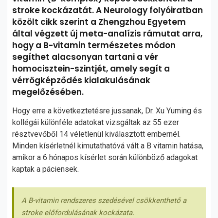
stroke kockázatát. A Neurology folyóiratban
közölt cikk szerint a Zhengzhou Egyetem
által végzett új meta-analízis rámutat arra,
hogy a B-vitamin természetes módon
segíthet alacsonyan tartani a vér
homocisztein-szintjét, amely segít a
vérrögképződés kialakulásának
megelőzésében.
Hogy erre a következtetésre jussanak, Dr. Xu Yuming és
kollégái különféle adatokat vizsgáltak az 55 ezer
résztvevőből 14 véletlenül kiválasztott embernél.
Minden kísérletnél kimutathatóvá vált a B vitamin hatása,
amikor a 6 hónapos kísérlet során különböző adagokat
kaptak a páciensek.
A B-vitamin rendszeres szedésével csökkenthető a
stroke előfordulásának kockázata.