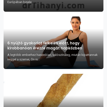
Európában bejele...
6 nyújtó gyakorlat felkelés előtt, hogy
kirobbanóan érezze magát napközben
A legtöbb emberhez hasonlóan, valószínűleg, miután kipattannak
reggel a szemei, Ön is...