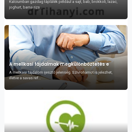
Kalciumban gazdag táplálék például a sajt, bab, brokkoli, lazac,
joghurt, barna rizs...
A mellkasi fájdalmak megkülönböztetés e
A mellkasi fájdalom ijesztő jelenség. Szívrohamot is jelezhet,
illetve a savas ref...