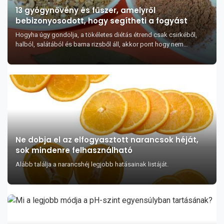
13 gyógynövény és fűszer, amelyről
bebizonyosodott, hogy segítheti a fogyást
Hogyha úgy gondolja, a tökéletes diétás étrend csak csirkéből,
halból, salátából és barna rizsből áll, akkor pont hogy nem
fogyasztja azokat a főbb táplálé...
Ne dobja el az elfogyasztott narancsok héját,
sok mindenre felhasználható
Alább találja a narancshéj legjobb hatásainak listáját.