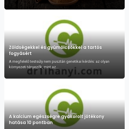
Zöldségekkel és gyümölcsökkel a tartós
fogyásért
A megfelelő testsúly nem pusztán genetikai kérdés: az olyan
környezeti tényezők, mint az...
A kalcium egészségre gyakorolt jótékony
hatása 10 pontban