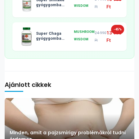
gyógygomba
WISDOM
Ft
Ft
tabletta, 120db
-45%
MUSHROOM
13 990
24 990
Super Chaga
gyógygomba
WISDOM
Ft
Ft
tabletta, 120db
Ajánlott cikkek
Minden, amit a pajzsmirigy problémákról tudni