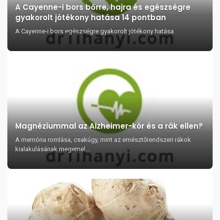
A Cayenne-i bors bőrre, hajra és egészségre
gyakorolt jótékony hatása 14 pontban
A Cayenne-i bors egészségre gyakorolt jótékony hatása
Magnéziummal az Alzheimer-kór és a rák ellen?
A memória romlása, csakúgy, mint az emésztőrendszeri rákok
kialakulásának megemel...