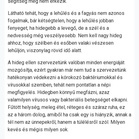
segítség meg nem érkezik.
Látható tehát, hogy a lehűlés és a fagyás nem azonos
fogalmak, bár kétségtelen, hogy a lehűlés jobban
fenyeget, ha hidegebb a levegő, de a szél és a
nedvesség még veszélyesebb. Nem kell nagy hideg
ahhoz, hogy szélben és esőben valaki vészesen
lehűljön, viszonylag rövid idő alatt.
A hideg ellen szervezetünk valóban minden energiáját
mozgósítja, ezért gyakran már nem tud a szervezetünk
hatékonyan védekezni a kórokozó baktériumokkal és
vírusokkal szemben, tehát nem pontatlan a népi
megfigyelés. Hidegben könnyű megfázni, azaz
valamilyen vírusos vagy bakteriális betegséget elkapni.
Fűtött helység, meleg étel, réteges és száraz ruha, ez
az a három dolog, amiből ha csak egy is hiányzik, annak a
tél nem az ünnepekről, hanem a túlélésről szól. Milyen
kevés és mégis milyen sok.