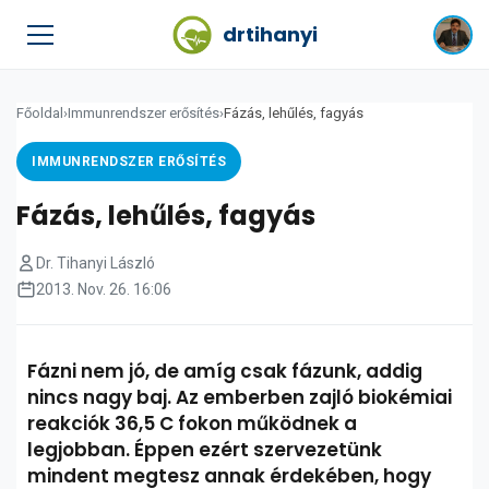
drtihanyi
Főoldal
›
Immunrendszer erősítés
›
Fázás, lehűlés, fagyás
IMMUNRENDSZER ERŐSÍTÉS
Fázás, lehűlés, fagyás
Dr. Tihanyi László
2013. Nov. 26. 16:06
Fázni nem jó, de amíg csak fázunk, addig
nincs nagy baj. Az emberben zajló biokémiai
reakciók 36,5 C fokon működnek a
legjobban. Éppen ezért szervezetünk
mindent megtesz annak érdekében, hogy