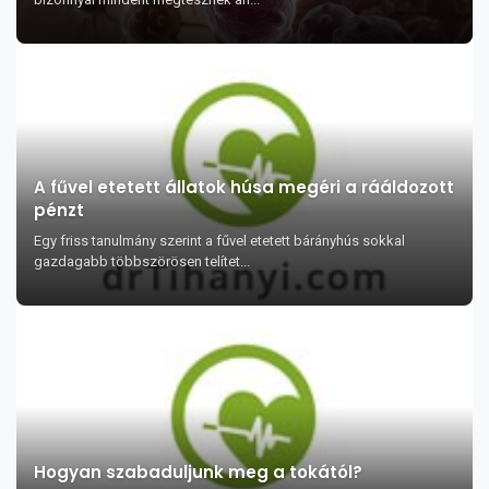
A fűvel etetett állatok húsa megéri a rááldozott
pénzt
Egy friss tanulmány szerint a fűvel etetett bárányhús sokkal
gazdagabb többszörösen telítet...
Hogyan szabaduljunk meg a tokától?