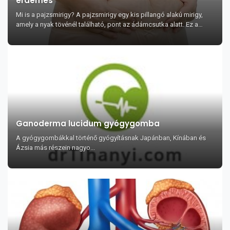
érdemes
Mi is a pajzsmirigy? A pajzsmirigy egy kis pillangó alakú mirigy,
amely a nyak tövénél található, pont az ádámcsutka alatt. Ez a
mirigy termeli a pajzsm...
Ganoderma lucidum gyógygomba
A gyógygombákkal történő gyógyításnak Japánban, Kínában és
Ázsia más részein nagyo...