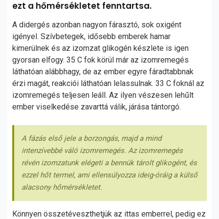
ezt a hőmérsékletet fenntartsa.
A didergés azonban nagyon fárasztó, sok oxigént
igényel. Szívbetegek, idősebb emberek hamar
kimerülnek és az izomzat glikogén készlete is igen
gyorsan elfogy. 35 C fok körül már az izomremegés
láthatóan alábbhagy, de az ember egyre fáradtabbnak
érzi magát, reakciói láthatóan lelassulnak. 33 C foknál az
izomremegés teljesen leáll. Az ilyen vészesen lehűlt
ember viselkedése zavarttá válik, járása tántorgó.
A fázás első jele a borzongás, majd a mind
intenzívebbé váló izomremegés. Az izomremegés
révén izomzatunk elégeti a bennük tárolt glikogént, és
ezzel hőt termel, ami ellensúlyozza ideig-óráig a külső
alacsony hőmérsékletet.
Könnyen összetéveszthetjük az ittas emberrel, pedig ez