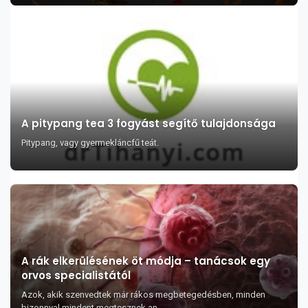
A pitypang tea 3 fogyást segítő tulajdonsága
Pitypang, vagy gyermekláncfű teát.
A rák elkerülésének öt módja – tanácsok egy
orvos specialistától
Azok, akik szenvedtek már rákos megbetegedésben, minden
bizonnyal mindent megtesznek an...