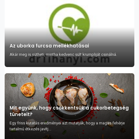
Az uborka furcsa mellékhatásai
Akár meg is sütheti, mintha kedvenc sült krumpliját csinálná.
Mit együnk, hogy csökkentsük a cukorbetegség
tüneteit?
Egy friss kutatás eredményei azt mutatják, hogy a magas fehérje
tartalmú étkezés javítj...