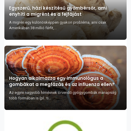
Egyszerű, házi készítésű gyömbérsör, ami
enyhíti a migrént és a fejfájást
A migrén egy különösképpen gyakori probléma, ami csak
Amerikában 38 millió férfit,...
Hogyan alkalmazza egy immunológus a
gombákat a megfázás és az influenza ellen?
Az egyre nagyobb hírnévnek örvendő gyógygombák manapság
több formában is (pl.: ti...