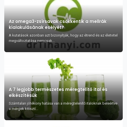
Az omega3-zsírsavak csökkentik a mellrák
kialakulásának esélyét?
A kutatások azonban azt bizonyítják, hogy az étrend és az életvitel
megváltoztatása nemcsak...
A 7 legjobb természetes méregtelítő ital és
elkészítésük
Számtalan jótékony hatása van a méregtelenítő italoknak beleértve
a mérgek kitisztí...