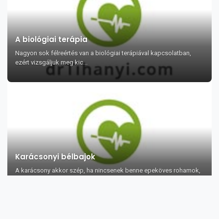
A biológiai terápia
Nagyon sok félreértés van a biológiai terápiával kapcsolatban,
ezért vizsgáljuk meg kic...
Karácsonyi bélbajok
A karácsony akkor szép, ha nincsenek benne epeköves rohamok,
bélgörcsök, hányás, hasmené...