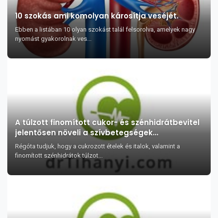
10 szokás ami komolyan károsítja veséjét.
Ebben a listában 10 olyan szokást talál felsorolva, amelyek nagy
nyomást gyakorolnak ves...
A túlzott finomított cukor- és szénhidrátbevitel
jelentősen növeli a szívbetegségek
kockázatát?
Régóta tudjuk, hogy a cukrozott ételek és italok, valamint a
finomított szénhidrátok túlzot...