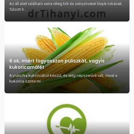
Az áll alatt található extra réteg bőr és zsírszövetet hívjuk tokának.
Túlzott h...
6 ok, miért fogyasszon puliszkát, vagyis
kukoricamálét
A puliszka kukoricából készül, és elég népszerűvé vált, mivel a
kukorica szinte mi...