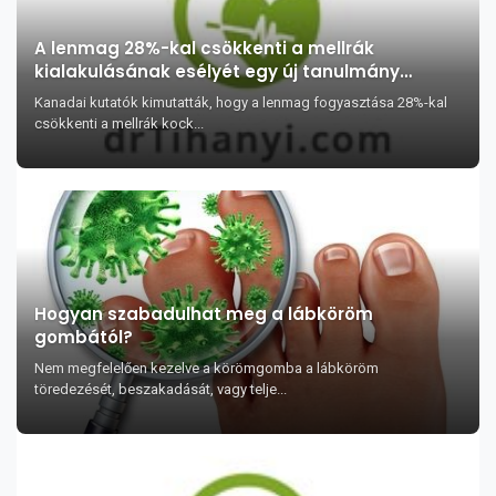
A lenmag 28%-kal csökkenti a mellrák
kialakulásának esélyét egy új tanulmány
szerint (fél teáskanálnyi egészség)
Kanadai kutatók kimutatták, hogy a lenmag fogyasztása 28%-kal
csökkenti a mellrák kock...
Hogyan szabadulhat meg a lábköröm
gombától?
Nem megfelelően kezelve a körömgomba a lábköröm
töredezését, beszakadását, vagy telje...