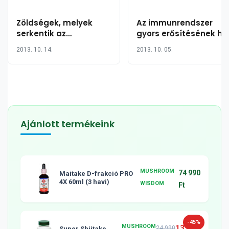
Zöldségek, melyek
Az immunrendszer
serkentik az
gyors erősítésének hé
immunrendszer
módja
2013. 10. 14.
2013. 10. 05.
működését
Ajánlott termékeink
MUSHROOM
74 990
Maitake D-frakció PRO
4X 60ml (3 havi)
WISDOM
Ft
-45%
MUSHROOM
13 990
24 990
Super Shiitake