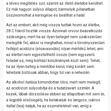
a téves megítélés szó szerint az illető életébe kerülhet.
Ez már nagyon súlyos állapot, bármelyik pillanatban
összeomolhat a keringése és beállhat a halál.
Azt az embert, akit még vissza tudtak hozni az életbe,
28 C fokról hozták vissza. Azonnali orvosi beavatkozás
szükséges, mert ha az ilyen beteget nem szakszerűen
melegítik fel, akkor is meghalhat, mivel a törvényszerűen
fellépő acidózis (elsavasodás) olyan mértékű lehet, ami
az élettel nem egyeztethető össze (nem egyszerű
feladat ez, még kórházi körülmények közt sem). Tehát,
ha az ilyen beteg a mentőbe kerül, még koránt sem
lehetünk biztosak abban, hogy túl van a nehezén.
Az alkohol itatása kimondottan tilos, mert nem melegít,
az acidózist súlyosbítja és a tudatzavart szintén. A
kezek, lábak dörzsölése ebben az állapotban mit sem ér,
a legjobb elsősegély, ha betakarjuk és langyos, cukros
itallal (tea) itatjuk, ha az eszméleténél van, amíg a