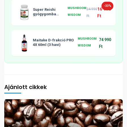
-33%
MUSHROOM
16 990
24 990
Super Reishi
gyógygomba
WISDOM
Ft
Ft
tabletta, 120db
MUSHROOM
74 990
Maitake D-frakció PRO
4X 60ml (3 havi)
WISDOM
Ft
Ajánlott cikkek