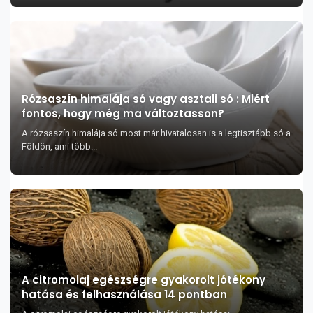
Rózsaszín himalája só vagy asztali só : Miért
fontos, hogy még ma változtasson?
A rózsaszín himalája só most már hivatalosan is a legtisztább só a
Földön, ami több...
A citromolaj egészségre gyakorolt jótékony
hatása és felhasználása 14 pontban