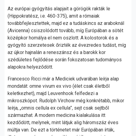
Az európai gyógyítás alapjait a görögök rakták le
(Hippokratész, i.e. 460-375), amit a rómaiak
továbbfejlesztettek, majd ez a tudáskincs az araboknál
(Avicenna) csiszolódott tovább, míg Európában a sötét
középkor homálya el nem oszlott. A kolostorok és a
gyógyító szerzetesek őrizték az évezredes tudást, míg
az újkor hajnalán a reneszánsz és a barokk kor
szédületes fejlődése során fokozatosan tudományos
alapokra helyeződött.
Francesco Ricci már a Mediciek udvarában leírja alap
mondatát: omne vivum ex vivo (élet csak életből
keletkezhet), majd Leuvenhook felfedezi a
mikroszkópot. Rudolph Virchow még konkrétabb, mikor
leírja, „omnis cellula ex cellula”, sejt csak sejtből
származhat. A modern medicina kialakulása itt
kezdődött, melynek, mint látjuk alig háromszáz éves
múltja van. De ezt a történetet már Európában írták,