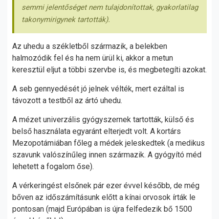
semmi jelentőséget nem tulajdonítottak, gyakorlatilag
takonymirigynek tartották).
Az uhedu a székletből származik, a belekben
halmozódik fel és ha nem ürül ki, akkor a metun
keresztül eljut a többi szervbe is, és megbetegíti azokat.
A seb gennyedését jó jelnek vélték, mert ezáltal is
távozott a testből az ártó uhedu.
A mézet univerzális gyógyszernek tartották, külső és
belső használata egyaránt elterjedt volt. A kortárs
Mezopotámiában főleg a médek jeleskedtek (a medikus
szavunk valószínűleg innen származik. A gyógyító méd
lehetett a fogalom őse).
A vérkeringést elsőnek pár ezer évvel később, de még
bőven az időszámításunk előtt a kínai orvosok írták le
pontosan (majd Európában is újra felfedezik bő 1500