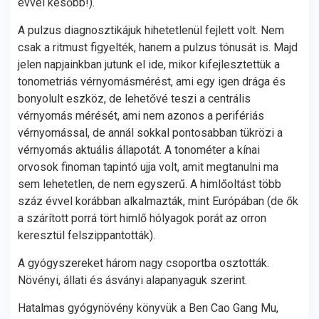
évvel később!).
A pulzus diagnosztikájuk hihetetlenül fejlett volt. Nem
csak a ritmust figyelték, hanem a pulzus tónusát is. Majd
jelen napjainkban jutunk el ide, mikor kifejlesztettük a
tonometriás vérnyomásmérést, ami egy igen drága és
bonyolult eszköz, de lehetővé teszi a centrális
vérnyomás mérését, ami nem azonos a perifériás
vérnyomással, de annál sokkal pontosabban tükrözi a
vérnyomás aktuális állapotát. A tonométer a kínai
orvosok finoman tapintó ujja volt, amit megtanulni ma
sem lehetetlen, de nem egyszerű. A himlőoltást több
száz évvel korábban alkalmazták, mint Európában (de ők
a szárított porrá tört himlő hólyagok porát az orron
keresztül felszippantották).
A gyógyszereket három nagy csoportba osztották.
Növényi, állati és ásványi alapanyaguk szerint.
Hatalmas gyógynövény könyvük a Ben Cao Gang Mu,