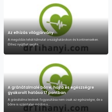
Az elhízás világjárvány
A megoldás tehát túlmutat országhatárokon és kontinenseken.
Ehhez nyújthat segíts...
A gránátalmalé bőrre, hajra és egészségre
gyakorolt hatása 17 pontban
A gránátalma levének fogyasztása nem csak az egészségre, de a
bőrre is számtalan módon v...