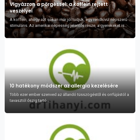
Vigyázzon a pörgéssel: a koffein rejtett
veszélyei
A koffein, ahogy azt sokan már jól tudjuk, egy rendkívül népszerű
stimuláns. Az amerikai népesség jelentős része, a gyerekeket is
beleértve, legalább na...
10 hatékony módszer az allergia kezelésére
Több ezer ember szenved az állandó tüsszögéstől és orrfújástól a
tavasztól őszig tartó...