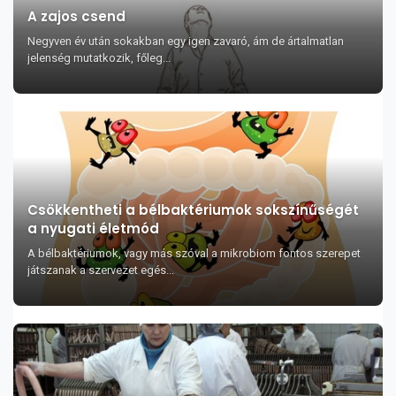
A zajos csend
Negyven év után sokakban egy igen zavaró, ám de ártalmatlan
jelenség mutatkozik, főleg...
Csökkentheti a bélbaktériumok sokszínűségét
a nyugati életmód
A bélbaktériumok, vagy más szóval a mikrobiom fontos szerepet
játszanak a szervezet egés...