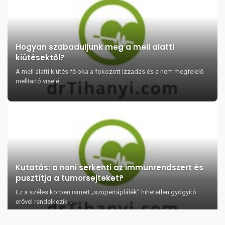
Hogyan szabaduljunk meg a mell alatti
kiütésektől?
A mell alatti kiütés fő oka a fokozott izzadás és a nem megfelelő
melltartó viselé...
Kutatás: a noni serkenti az immunrendszert és
pusztítja a tumorsejteket?
Ez a széles körben ismert „szupertáplálék” hihetetlen gyógyító
erővel rendelkezik ...