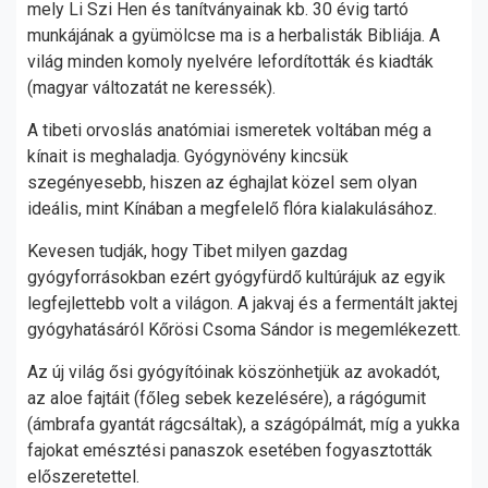
mely Li Szi Hen és tanítványainak kb. 30 évig tartó
munkájának a gyümölcse ma is a herbalisták Bibliája. A
világ minden komoly nyelvére lefordították és kiadták
(magyar változatát ne keressék).
A tibeti orvoslás anatómiai ismeretek voltában még a
kínait is meghaladja. Gyógynövény kincsük
szegényesebb, hiszen az éghajlat közel sem olyan
ideális, mint Kínában a megfelelő flóra kialakulásához.
Kevesen tudják, hogy Tibet milyen gazdag
gyógyforrásokban ezért gyógyfürdő kultúrájuk az egyik
legfejlettebb volt a világon. A jakvaj és a fermentált jaktej
gyógyhatásáról Kőrösi Csoma Sándor is megemlékezett.
Az új világ ősi gyógyítóinak köszönhetjük az avokadót,
az aloe fajtáit (főleg sebek kezelésére), a rágógumit
(ámbrafa gyantát rágcsáltak), a szágópálmát, míg a yukka
fajokat emésztési panaszok esetében fogyasztották
előszeretettel.