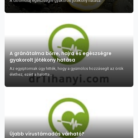
A citromolaj egészségre gyakorolt jótékony hatása:
A gránátalma bőrre, hajra és egészségre
gyakorolt jótékony hatása
Az egyiptomiak úgy hitték, hogy a gyümölcs hozzásegít az örök
élethez, ezért a halotta...
Újabb vírustámadás várható?