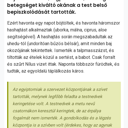
betegséget kiváltó okának a test belső
bepiszkolódását tartották.
Ezért havonta egy napot böjtöltek, és havonta háromszor
hashajtást alkalmaztak (uborka, málna, ciprus, aloe
segítségével). A hashajtás során megszabadultak az
uhedu-tól (undorítóan bűzös bélsár), amit minden baj
okozójának tekintettek. Ismerték a talpmasszázst, és
tiltották az ételek közül a sertést, a babot. Csak forralt
és szűrt Nílus vizet ittak. Naponta többször fürödtek, és
tudták, az egyoldalú táplálkozás káros.
Az egyiptomiak a szervezet központjának a szívet
tartották, melynek legfőbb feladta a testnedvek
keringetése volt. A testnedvek a metu nevű
csatornákon keresztül keringtek, de az érpálya
fogalmát nem ismerték. A gondolkodás és a légzés
központja is a szívben volt (érdekes, hogy az agynak