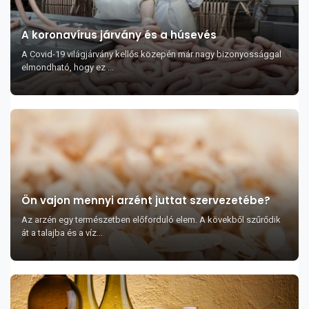
A koronavírus járvány és a húsevés
A Covid-19 világjárvány kellős közepén már nagy bizonyossággal
elmondható, hogy ez ...
Ön vajon mennyi arzént juttat szervezetébe?
Az arzén egy természetben előforduló elem. A kövekből szűrődik
át a talajba és a víz...