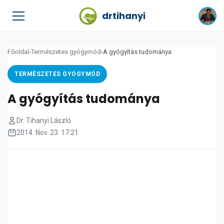
drtihanyi
Főoldal
›
Természetes gyógymód
›
A gyógyítás tudománya
TERMÉSZETES GYÓGYMÓD
A gyógyítás tudománya
Dr. Tihanyi László
2014. Nov. 23. 17:21