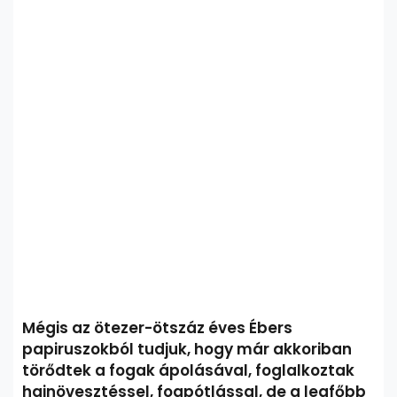
Mégis az ötezer-ötszáz éves Ébers
papiruszokból tudjuk, hogy már akkoriban
törődtek a fogak ápolásával, foglalkoztak
hajnövesztéssel, fogpótlással, de a legfőbb