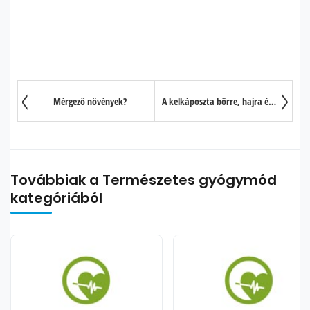
Mérgező növények?
A kelkáposzta bőrre, hajra és egészségre gyakorolt jótékony hatása
Továbbiak a Természetes gyógymód
kategóriából