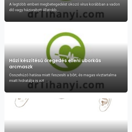
A legtöbb emberi megbetegedést okozó vírus korábban a vadon
élő vagy háziasított állatokb...
Házi készítésű öregedés elleni uborkás
arcmaszk
Összehúzó hatása miatt feszesíti a bőrt, és magas vívztartalma
miatt hidratálja is azt. ...