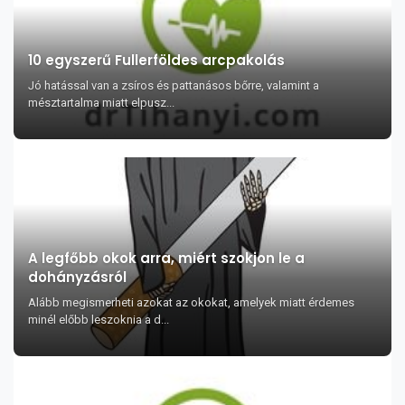
10 egyszerű Fullerföldes arcpakolás
Jó hatással van a zsíros és pattanásos bőrre, valamint a
mésztartalma miatt elpusz...
A legfőbb okok arra, miért szokjon le a
dohányzásról
Alább megismerheti azokat az okokat, amelyek miatt érdemes
minél előbb leszoknia a d...