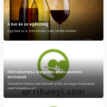
A bor és az egészség
Úgy tűnik ez is, mint minden, csak mérték kérdése.
Házi készítésű öregedés elleni uborkás
arcmaszk
Összehúzó hatása miatt feszesíti a bőrt, és magas vívztartalma
miatt hidratálja is azt. ...