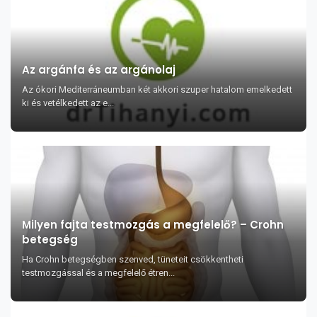
Az argánfa és az argánolaj
Az ókori Mediterráneumban két akkori szuper hatalom emelkedett
ki és vetélkedett az e...
Milyen fajta testmozgás a megfelelő? – Crohn
betegség
Ha Crohn betegségben szenved, tüneteit csökkentheti
testmozgással és a megfelelő étren...