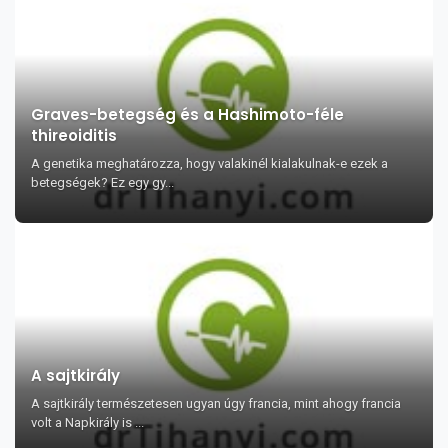
Graves-betegség és a Hashimoto-féle
thireoiditis
A genetika meghatározza, hogy valakinél kialakulnak-e ezek a
betegségek? Ez egy gy...
A sajtkirály
A sajtkirály természetesen ugyan úgy francia, mint ahogy francia
volt a Napkirály is ...