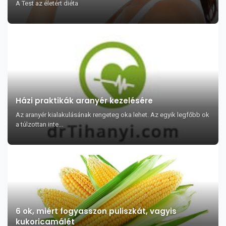
A Test az életért diéta
Házi praktikák aranyér kezelésére
Az aranyér kialakulásának rengeteg oka lehet. Az egyik legfőbb ok
a túlzottan inte...
6 ok, miért fogyasszon puliszkát, vagyis
kukoricamálét