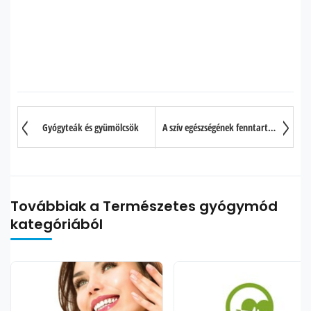
Gyógyteák és gyümölcsök
A szív egészségének fenntartása gránátalmával
Továbbiak a Természetes gyógymód
kategóriából