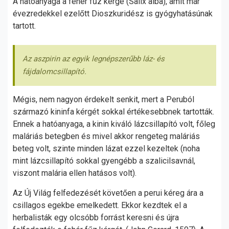
A hatóanyaga a fehér fűz kérge (Salix alba), amit már
évezredekkel ezelőtt Dioszkuridész is gyógyhatásúnak
tartott.
Az aszpirin az egyik legnépszerűbb láz- és
fájdalomcsillapító.
Mégis, nem nagyon érdekelt senkit, mert a Peruból
származó kininfa kérgét sokkal értékesebbnek tartották.
Ennek a hatóanyaga, a kinin kiváló lázcsillapító volt, főleg
maláriás betegben és mivel akkor rengeteg maláriás
beteg volt, szinte minden lázat ezzel kezeltek (noha
mint lázcsillapító sokkal gyengébb a szalicilsavnál,
viszont malária ellen hatásos volt).
Az Új Világ felfedezését követően a perui kéreg ára a
csillagos egekbe emelkedett. Ekkor kezdtek el a
herbalisták egy olcsóbb forrást keresni és újra