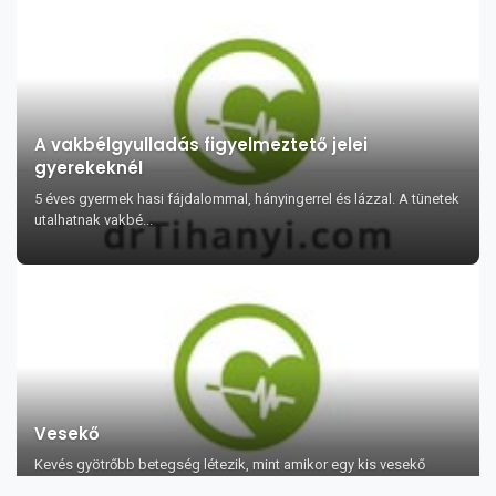
A vakbélgyulladás figyelmeztető jelei
gyerekeknél
5 éves gyermek hasi fájdalommal, hányingerrel és lázzal. A tünetek
utalhatnak vakbé...
Vesekő
Kevés gyötrőbb betegség létezik, mint amikor egy kis vesekő
hosszas görcsök után me...