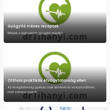
Gyógyító mézes receptek
Melyek a legkiválóbb gyógyító mézek?
Otthoni praktikák étvágytalanság ellen
Az étvágytalanság gyakran csak átmeneti és visszafordítható,
mert sokszor pszich...