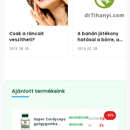
Csak a ráncait
A banán jótékony
veszítheti?
hatásai a bőrre, a
hajra, és az
2015. 08. 05.
2014. 02. 28.
egészségre
Ajánlott termékeink
-33%
MUSHROOM
16 990
24 990
Super Cordyceps
gyógygomba
WISDOM
Ft
Ft
tabletta, 120db