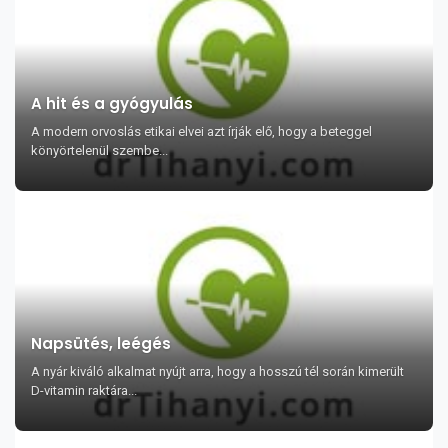
A hit és a gyógyulás
A modern orvoslás etikai elvei azt írják elő, hogy a beteggel
könyörtelenül szembe...
Napsütés, leégés
A nyár kiváló alkalmat nyújt arra, hogy a hosszú tél során kimerült
D-vitamin raktára...