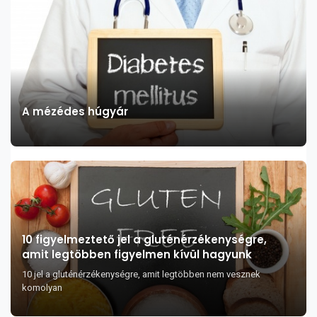
A mézédes húgyár
10 figyelmeztető jel a gluténérzékenységre,
amit legtöbben figyelmen kívül hagyunk
10 jel a gluténérzékenységre, amit legtöbben nem vesznek
komolyan