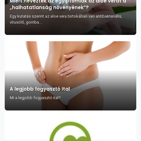
Miért nevezték az egyiptomiak az aloe verát a
„halhatatlanság növényének”?
Egy kutatás szerint az aloe vera birtokában van antibakteriális,
vírusölő, gomba...
A legjobb fogyasztó ital
Mi a legjobb fogyasztó ital?