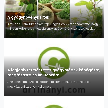
A gyógynövénykertek
Amikor a Frank Birodalom feje Nagy Károly kötelezővé tette, hogy
minden kolostorban létesítsenek gyógynövény kerteket, ezek
formája máig is méltán köv...
A legjobb természetes gyógymódok köhögésre,
megfázásra és influenzára
Szeretné természetes módon erősíteni immunrendszerét és
megküzdeni az olyan kelleme...