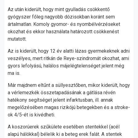
Az után kiderült, hogy mint gyulladás csökkentő
gyógyszer főleg nagyobb dózisokban koránt sem
ártalmatlan. Komoly gyomor- és nyombélvérzéseket
okozhat és ekkor használata határozott csökkenést
mutatott.
Az is kiderült, hogy 12 év alatti lázas gyermekeknek adni
veszélyes, mert ritkán de Reye-szindromát okozhat, ami
gyors lefolyású, halálos májelégtelenséget jelent még
ma is.
Már majdnem eltűnt a süllyesztőben, mikor kiderült, hogy
a vérlemezkék összetapadásának a gátlása révén
hatékony segítséget jelent infarktusban, ill. annak
megelőzésében magas rizikójú betegekben és a stroke-
ok 4/5-ét is kivédheti.
A koszorúerek szűkülete esetében stentekkel (acél
alapú hálókkal) bélelik ki a beteg erek falát. A stentek