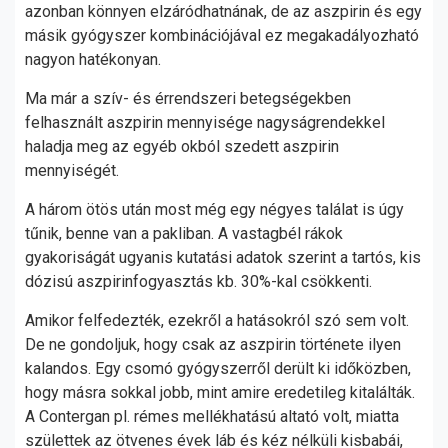
azonban könnyen elzáródhatnának, de az aszpirin és egy
másik gyógyszer kombinációjával ez megakadályozható
nagyon hatékonyan.
Ma már a szív- és érrendszeri betegségekben
felhasznált aszpirin mennyisége nagyságrendekkel
haladja meg az egyéb okból szedett aszpirin
mennyiségét.
A három ötös után most még egy négyes találat is úgy
tűnik, benne van a pakliban. A vastagbél rákok
gyakoriságát ugyanis kutatási adatok szerint a tartós, kis
dózisú aszpirinfogyasztás kb. 30%-kal csökkenti.
Amikor felfedezték, ezekről a hatásokról szó sem volt.
De ne gondoljuk, hogy csak az aszpirin története ilyen
kalandos. Egy csomó gyógyszerről derült ki időközben,
hogy másra sokkal jobb, mint amire eredetileg kitalálták.
A Contergan pl. rémes mellékhatású altató volt, miatta
születtek az ötvenes évek láb és kéz nélküli kisbabái,