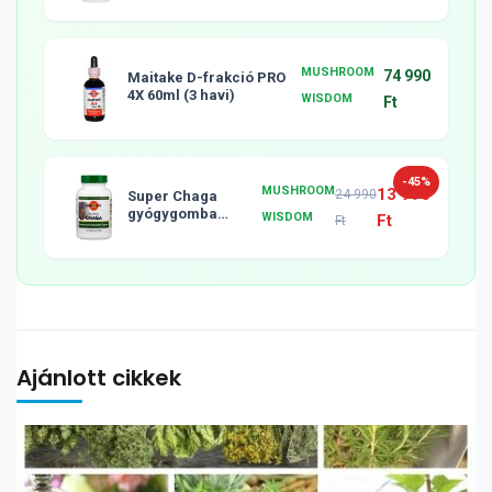
MUSHROOM
74 990
Maitake D-frakció PRO
4X 60ml (3 havi)
WISDOM
Ft
-45%
MUSHROOM
13 990
24 990
Super Chaga
gyógygomba
WISDOM
Ft
Ft
tabletta, 120db
Ajánlott cikkek