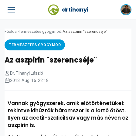
drtihanyi
Főoldal
›
Természetes gyógymód
›
Az aszpirin "szerencséje"
TERMÉSZETES GYÓGYMÓD
Az aszpirin "szerencséje"
Dr. Tihanyi László
2013. Aug. 16. 22:18
Vannak gyógyszerek, amik előtörténetüket
tekintve kihúzták háromszor is a lottó ötöst.
Ilyen az acetil-szalicilsav vagy más néven az
aszpirin is.