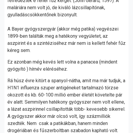
felfedezték e fehér fűz kérgét. (John Gerard, 1597). A
maláriára nem volt jó, de kiváló lázcsillapítónak,
gyulladáscsökkentőnek bizonyult.
A Bayer gyógyszergyár (akkor még patika) vegyészei
1899-ben találták meg a hatékony vegyületet, az
aszpirint és a szintéziséhez már nem is kellett fehér fűz
kéreg sem.
Ez azonban még kevés lett volna a panacea (mindent
gyógyító ) hírnév eléréséhez.
Rá húsz évre kitört a spanyol-nátha, amit ma már tudjuk, a
H1N1 influenza szuper antigéneket tartalmazó törzse
okozott és kb. 60-100 millió ember életét követelte pár
év alatt. Semmilyen hatékony gyógyszer nem volt ellene,
a lázat aszpirinnel csillapították több- kevesebb sikerrel.
A gyógyszer akkor már olcsó volt, így százmilliók
szedték. Nem csak a patikákban, hanem minden
drogériában és fűszerboltban szabadon kapható volt.