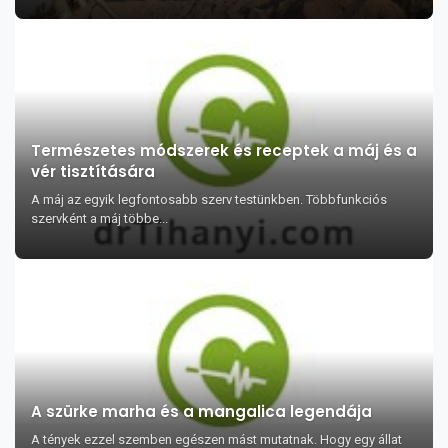
Természetes módszerek és receptek a máj és a
vér tisztítására
A máj az egyik legfontosabb szerv testünkben. Többfunkciós
szervként a máj többe...
A szürke marha és a mangalica legendája
A tények ezzel szemben egészen mást mutatnak. Hogy egy állat