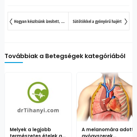
Hogyan készítsünk ízesített, fűszeres gyömbérteát?
Sütőtökkel a gyönyörű hajért
Továbbiak a Betegségek kategóriából
Melyek a legjobb
A melanomára adott
természetes ételek a
gyógyszerek