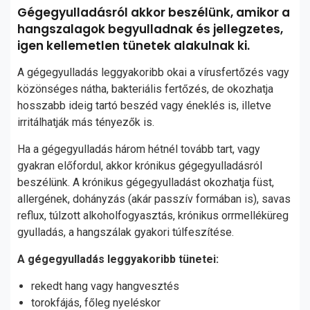
Gégegyulladásról akkor beszélünk, amikor a
hangszalagok begyulladnak és jellegzetes,
igen kellemetlen tünetek alakulnak ki.
A gégegyulladás leggyakoribb okai a vírusfertőzés vagy
közönséges nátha, bakteriális fertőzés, de okozhatja
hosszabb ideig tartó beszéd vagy éneklés is, illetve
irritálhatják más tényezők is.
Ha a gégegyulladás három hétnél tovább tart, vagy
gyakran előfordul, akkor krónikus gégegyulladásról
beszélünk. A krónikus gégegyulladást okozhatja füst,
allergének, dohányzás (akár passzív formában is), savas
reflux, túlzott alkoholfogyasztás, krónikus orrmelléküreg
gyulladás, a hangszálak gyakori túlfeszítése.
A gégegyulladás leggyakoribb tünetei:
rekedt hang vagy hangvesztés
torokfájás, főleg nyeléskor