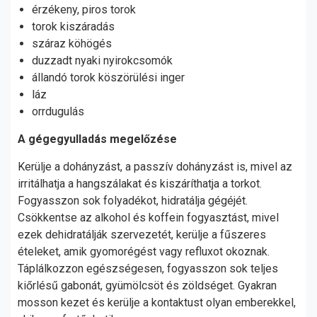
érzékeny, piros torok
torok kiszáradás
száraz köhögés
duzzadt nyaki nyirokcsomók
állandó torok köszörülési inger
láz
orrdugulás
A gégegyulladás megelőzése
Kerülje a dohányzást, a passzív dohányzást is, mivel az
irritálhatja a hangszálakat és kiszáríthatja a torkot.
Fogyasszon sok folyadékot, hidratálja gégéjét.
Csökkentse az alkohol és koffein fogyasztást, mivel
ezek dehidratálják szervezetét, kerülje a fűszeres
ételeket, amik gyomorégést vagy refluxot okoznak.
Táplálkozzon egészségesen, fogyasszon sok teljes
kiőrlésű gabonát, gyümölcsöt és zöldséget. Gyakran
mosson kezet és kerülje a kontaktust olyan emberekkel,