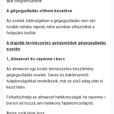
akik megfertőzhetik.
A gégegyulladás otthoni kezelése
Az esetek többségében a gégegyulladás nem tart
tovább néhány napnál, néha azonban elhúzódhat a
felépülés belőle.
A legjobb természetes gyógymódok gégegyulladás
esetén
1, Almaecet és cayenne-i bors
Az almaecet egy kiváló természetes készítmény
gégegyulladás esetén. Savas és baktériumölő
tulajdonságokkal rendelkezik, már az első adag után el
kezd hatni.
Felturbózhatja az almaecet hatékonyságát, ha cayenne-i
borsot ad hozzá, ami hatékony fájdalomcsillapító.
Amire szüksége lesz: