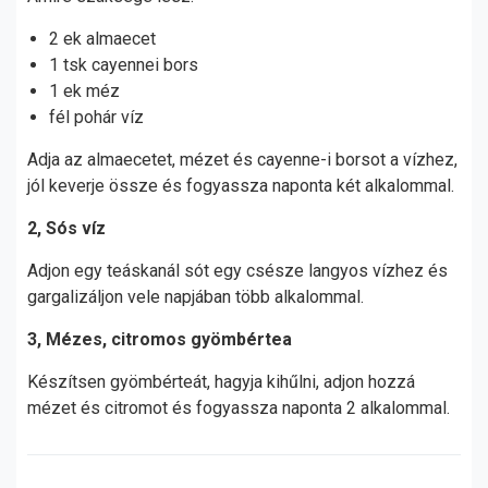
2 ek almaecet
1 tsk cayennei bors
1 ek méz
fél pohár víz
Adja az almaecetet, mézet és cayenne-i borsot a vízhez,
jól keverje össze és fogyassza naponta két alkalommal.
2, Sós víz
Adjon egy teáskanál sót egy csésze langyos vízhez és
gargalizáljon vele napjában több alkalommal.
3, Mézes, citromos gyömbértea
Készítsen gyömbérteát, hagyja kihűlni, adjon hozzá
mézet és citromot és fogyassza naponta 2 alkalommal.