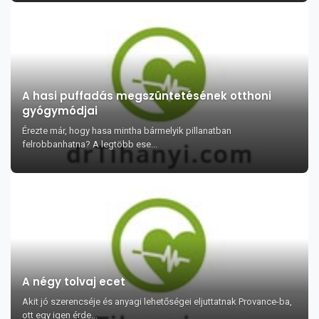
A hasi puffadás megszüntetésének otthoni
gyógymódjai
Érezte már, hogy hasa mintha bármelyik pillanatban
felrobbanhatna? A legtöbb ese...
A négy tolvaj ecet
Akit jó szerencséje és anyagi lehetőségei eljuttatnak Provance-ba,
ott egy igen érde...