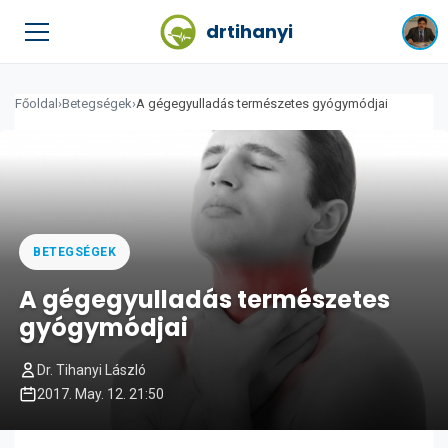
drtihanyi
Főoldal
›
Betegségek
›
A gégegyulladás természetes gyógymódjai
BETEGSÉGEK
A gégegyulladás természetes
gyógymódjai
Dr. Tihanyi László
2017. May. 12. 21:50