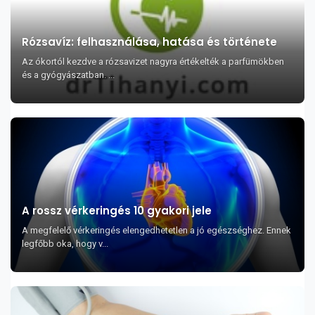
Rózsavíz: felhasználása, hatása és története
Az ókortól kezdve a rózsavizet nagyra értékelték a parfümökben
és a gyógyászatban. ...
A rossz vérkeringés 10 gyakori jele
A megfelelő vérkeringés elengedhetetlen a jó egészséghez. Ennek
legfőbb oka, hogy v...