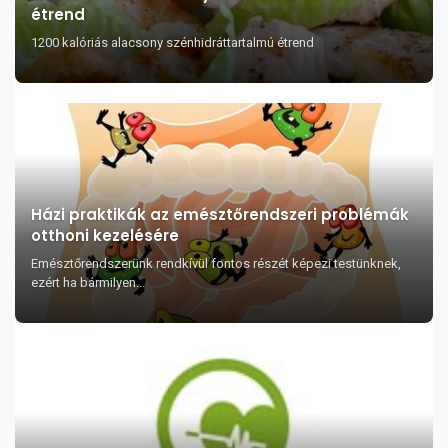
étrend
1200 kalóriás alacsony szénhidráttartalmú étrend
Házi praktikák az emésztőrendszeri problémák
otthoni kezelésére
Emésztőrendszerünk rendkívül fontos részét képezi testünknek,
ezért ha bármilyen...