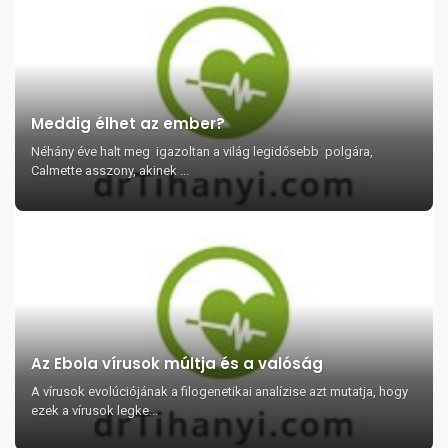
Meddig élhet az ember?
Néhány éve halt meg igazoltan a világ legidősebb polgára,
Calmette asszony, akinek ...
Az Ebola vírusok múltja és a valóság
A vírusok evolúciójának a filogenetikai analízise azt mutatja, hogy
ezek a vírusok legke...