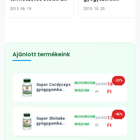
prosztatarák ellen?
hatékonyak lehetnek
2013. 06. 19.
2015. 10. 25.
az előrehaladott
tüdőrák kezelésében
Ajánlott termékeink
-33%
MUSHROOM
16 990
24 990
Super Cordyceps
gyógygomba
WISDOM
Ft
Ft
tabletta, 120db
-45%
MUSHROOM
13 990
24 990
Super Shiitake
gyógygomba
WISDOM
Ft
Ft
tabletta, 120db