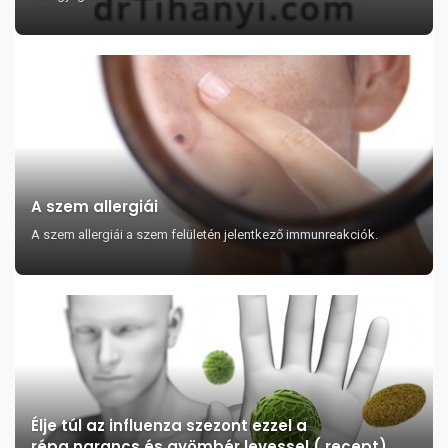
A szem allergiái
A szem allergiái a szem felületén jelentkező immunreakciók.
Élje túl az influenza szezont ezzel a
répa,narancs és gyömbér levessel ( recept)