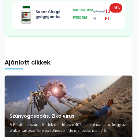
-45%
MUSHROOM
13 990
24 990
Super Chaga
gyógygomba
WISDOM
Ft
Ft
tabletta, 120db
Ajánlott cikkek
Szúnyogcsapás, Zika vírus
A Földön a szárazföldek mindössze 40%-a alkalmas arra, hogy az
ember tartósan letelepedhessen, de már több, mint 7,5
milliárdnyian vagyunk.