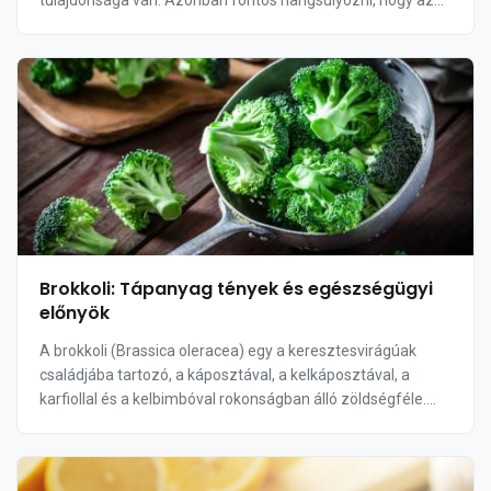
tulajdonsága van. Azonban fontos hangsúlyozni, hogy az
olívaolaj káros hatásai is valósak lehet...
Brokkoli: Tápanyag tények és egészségügyi
előnyök
A brokkoli (Brassica oleracea) egy a keresztesvirágúak
családjába tartozó, a káposztával, a kelkáposztával, a
karfiollal és a kelbimbóval rokonságban álló zöldségféle.
Ezek a zöldségek jótékony egészségü...