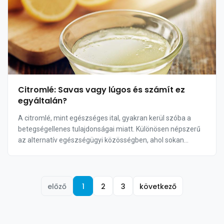
Citromlé: Savas vagy lúgos és számít ez
egyáltalán?
A citromlé, mint egészséges ital, gyakran kerül szóba a
betegségellenes tulajdonságai miatt. Különösen népszerű
az alternatív egészségügyi közösségben, ahol sokan
lúgosító hatást tulajdonítanak neki. D...
előző
1
2
3
következő