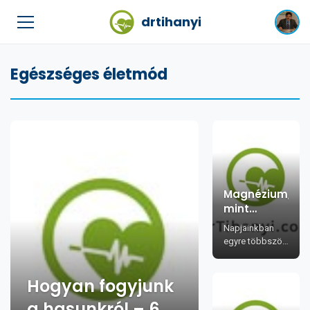
drtihanyi
Egészséges életmód
Magnézium,
mint
fogyókúrás
Napjainkban
csodaszer?
egyre többször
lehet hallani
arról, hogy
Hogyan fogyjunk
bizonyos
vitaminok,
a hasunkról – 6
ásványi anya...