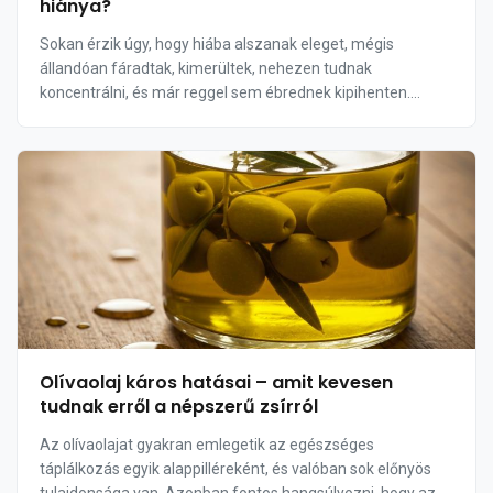
hiánya?
Sokan érzik úgy, hogy hiába alszanak eleget, mégis
állandóan fáradtak, kimerültek, nehezen tudnak
koncentrálni, és már reggel sem ébrednek kipihenten.
Ilyenkor legtöbben a stresszre, a túlterheltségre vagy az
életko...
Olívaolaj káros hatásai – amit kevesen
tudnak erről a népszerű zsírról
Az olívaolajat gyakran emlegetik az egészséges
táplálkozás egyik alappilléreként, és valóban sok előnyös