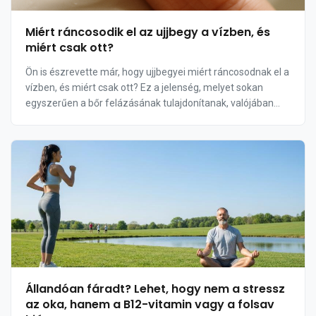
Miért ráncosodik el az ujjbegy a vízben, és
miért csak ott?
Ön is észrevette már, hogy ujjbegyei miért ráncosodnak el a
vízben, és miért csak ott? Ez a jelenség, melyet sokan
egyszerűen a bőr felázásának tulajdonítanak, valójában
egy komplex élettani folyamat eredmény...
Állandóan fáradt? Lehet, hogy nem a stressz
az oka, hanem a B12-vitamin vagy a folsav