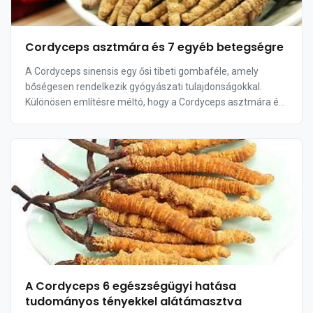
Cordyceps asztmára és 7 egyéb betegségre
A Cordyceps sinensis egy ősi tibeti gombaféle, amely
bőségesen rendelkezik gyógyászati tulajdonságokkal.
Különösen említésre méltó, hogy a Cordyceps asztmára és
számos egyéb betegségre is jótékony hatáss...
A Cordyceps 6 egészségügyi hatása
tudományos tényekkel alátámasztva