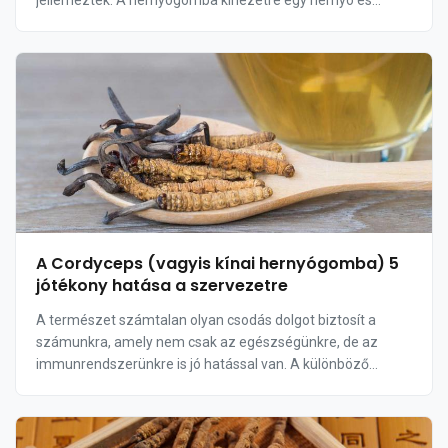
jellemezték. A hernyógomba kinézetre egy hernyó és
gomba keverékére hasonlít, és Sikkimbe...
A Cordyceps (vagyis kínai hernyógomba) 5
jótékony hatása a szervezetre
A természet számtalan olyan csodás dolgot biztosít a
számunkra, amely nem csak az egészségünkre, de az
immunrendszerünkre is jó hatással van. A különböző
gombafajták például világszerte kedvelt táplálékna...