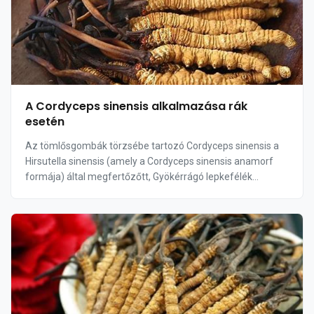
A Cordyceps sinensis alkalmazása rák
esetén
Az tömlősgombák törzsébe tartozó Cordyceps sinensis a
Hirsutella sinensis (amely a Cordyceps sinensis anamorf
formája) által megfertőzőtt, Gyökérrágó lepkefélék
családjából származó denevérlepkék lárvái...