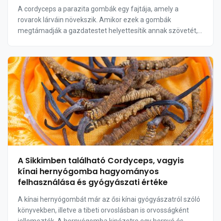
A cordyceps a parazita gombák egy fajtája, amely a
rovarok lárváin növekszik. Amikor ezek a gombák
megtámadják a gazdatestet helyettesítik annak szövetét,
és hosszú, vékony tönköket növesztenek, amelyek a gazda
...
A Sikkimben található Cordyceps, vagyis
kínai hernyógomba hagyományos
felhasználása és gyógyászati értéke
A kínai hernyógombát már az ősi kínai gyógyászatról szóló
könyvekben, illetve a tibeti orvoslásban is orvosságként