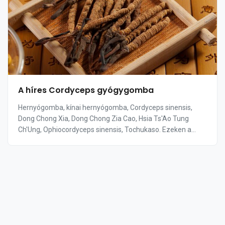
A híres Cordyceps gyógygomba
Hernyógomba, kínai hernyógomba, Cordyceps sinensis,
Dong Chong Xia, Dong Chong Zia Cao, Hsia Ts'Ao Tung
Ch'Ung, Ophiocordyceps sinensis, Tochukaso. Ezeken a
neveken ismerhetjük a méltán híres és népszer...