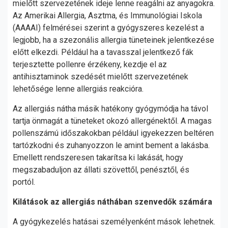
mielőtt szervezetének ideje lenne reagálni az anyagokra.
Az Amerikai Allergia, Asztma, és Immunológiai Iskola
(AAAAI) felmérései szerint a gyógyszeres kezelést a
legjobb, ha a szezonális allergia tüneteinek jelentkezése
előtt elkezdi. Például ha a tavasszal jelentkező fák
terjesztette pollenre érzékeny, kezdje el az
antihisztaminok szedését mielőtt szervezetének
lehetősége lenne allergiás reakcióra.
Az allergiás nátha másik hatékony gyógymódja ha távol
tartja önmagát a tüneteket okozó allergénektől. A magas
pollenszámú időszakokban például igyekezzen beltéren
tartózkodni és zuhanyozzon le amint bement a lakásba.
Emellett rendszeresen takarítsa ki lakását, hogy
megszabaduljon az állati szövettől, penésztől, és
portól.
Kilátások az allergiás náthában szenvedők számára
A gyógykezelés hatásai személyenként mások lehetnek.