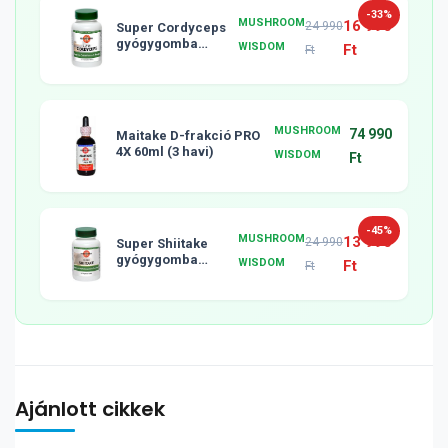
-33%
MUSHROOM
16 990
24 990
Super Cordyceps
gyógygomba
WISDOM
Ft
Ft
tabletta, 120db
MUSHROOM
74 990
Maitake D-frakció PRO
4X 60ml (3 havi)
WISDOM
Ft
-45%
MUSHROOM
13 990
24 990
Super Shiitake
gyógygomba
WISDOM
Ft
Ft
tabletta, 120db
Ajánlott cikkek