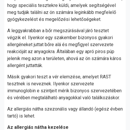
hogy speciális tesztekre küldi, amelyek segítségével
meg tudják találni az ön számára leginkább megfelelő
gyógykezelést és megelőzési lehetőségeket.
A leggyakrabban a bőr megszúrásával járó tesztet
végzik el. Ilyenkor egy szakember bizonyos gyakori
allergéneket juttat bőre alá és megfigyel szervezete
reakcióját az anyagokra. Általában egy apró piros púp
jelenik meg azon a területen, ahová az ön számára káros
allergént juttatták.
Másik gyakori teszt a vér elemzése, amelyet RAST
tesztnek is neveznek. Ilyenkor szervezete
immunoglobin e szintjeit mérik bizonyos szervezetében
és vérében megtalálható anyagokkal való találkozáskor.
Az allergiás nátha szezonális vagy állandó (egész évben
tartó) is lehet.
Az allergiás nátha kezelése