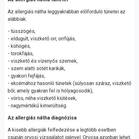
Az allergiás nátha leggyakrabban előforduló tünetei az
alábbiak:
- tüsszögés,
- eldugult, viszkető orr, orrfújás,
- köhögés,
- torokfájás,
- viszkető és vizenyős szemek,
- szem alatti sötét karikák,
- gyakori fejfájás,
- ekcémához hasonló tünetek (súlyosan száraz, viszkető
bőr, amely gyakran fel is hólyagosodik),
- vörös, néha viszkető kiütések,
- nagymértékű kimerültség.
Az allergiás nátha diagnózisa
A kisebb allergiák felfedezése a legtöbb esetben
csupán orvosi vizsgálatot igényel. Orvosa azonban lehet,