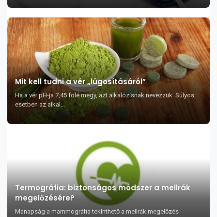
Mit kell tudni a vér „lúgosításáról”
Ha a vér pH-ja 7,45 fölé megy, azt alkalózisnak nevezzük. Súlyos
esetben az alkal...
Termográfia: biztonságos módszer a mellrák
megelőzésére?
Manapság a mammográfia tekinthető a mellrák megelőzés