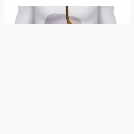
Etesd a bestiákat, ha sokáig akarsz élni
Bélflóránk kb. másfél kilógrammnyi bélbaktériumot tartalmaz. A
bélbaktériumok a születé...
Hogyan készítsünk természetes
antibiotikumot? Hogyan működik?
Az antibiotikumok olyan gyógyszerek, amiket bakteriális
fertőzések gyógyítására és néme...