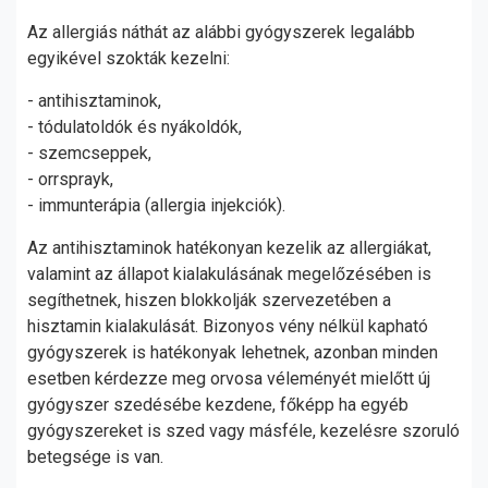
Az allergiás náthát az alábbi gyógyszerek legalább
egyikével szokták kezelni:
- antihisztaminok,
- tódulatoldók és nyákoldók,
- szemcseppek,
- orrsprayk,
- immunterápia (allergia injekciók).
Az antihisztaminok hatékonyan kezelik az allergiákat,
valamint az állapot kialakulásának megelőzésében is
segíthetnek, hiszen blokkolják szervezetében a
hisztamin kialakulását. Bizonyos vény nélkül kapható
gyógyszerek is hatékonyak lehetnek, azonban minden
esetben kérdezze meg orvosa véleményét mielőtt új
gyógyszer szedésébe kezdene, főképp ha egyéb
gyógyszereket is szed vagy másféle, kezelésre szoruló
betegsége is van.