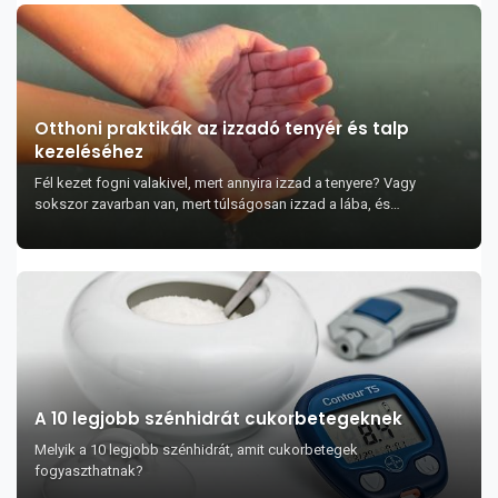
Otthoni praktikák az izzadó tenyér és talp
kezeléséhez
Fél kezet fogni valakivel, mert annyira izzad a tenyere? Vagy
sokszor zavarban van, mert túlságosan izzad a lába, és
kellemetlen szagú? Ha ez megnyugtatja, nincs...
A 10 legjobb szénhidrát cukorbetegeknek
Melyik a 10 legjobb szénhidrát, amit cukorbetegek
fogyaszthatnak?