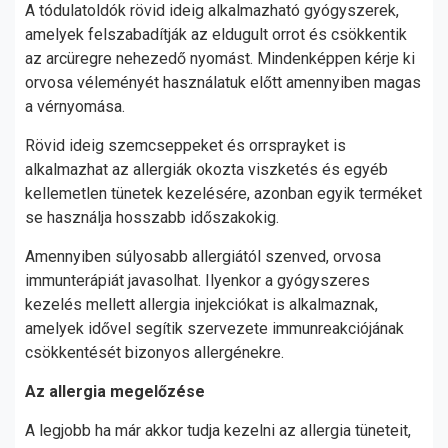
A tódulatoldók rövid ideig alkalmazható gyógyszerek,
amelyek felszabadítják az eldugult orrot és csökkentik
az arcüregre nehezedő nyomást. Mindenképpen kérje ki
orvosa véleményét használatuk előtt amennyiben magas
a vérnyomása.
Rövid ideig szemcseppeket és orrsprayket is
alkalmazhat az allergiák okozta viszketés és egyéb
kellemetlen tünetek kezelésére, azonban egyik terméket
se használja hosszabb időszakokig.
Amennyiben súlyosabb allergiától szenved, orvosa
immunterápiát javasolhat. Ilyenkor a gyógyszeres
kezelés mellett allergia injekciókat is alkalmaznak,
amelyek idővel segítik szervezete immunreakciójának
csökkentését bizonyos allergénekre.
Az allergia megelőzése
A legjobb ha már akkor tudja kezelni az allergia tüneteit,