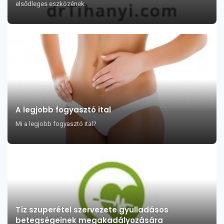
elsődleges eszközének.
A legjobb fogyasztó ital
Mi a legjobb fogyasztó ital?
Tíz szuperétel szervezete gyulladásos
betegségeinek megakadályozására