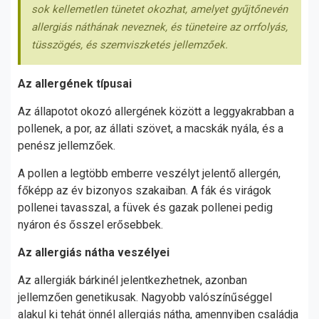
sok kellemetlen tünetet okozhat, amelyet gyűjtőnevén
allergiás náthának neveznek, és tüneteire az orrfolyás,
tüsszögés, és szemviszketés jellemzőek.
Az allergének típusai
Az állapotot okozó allergének között a leggyakrabban a
pollenek, a por, az állati szövet, a macskák nyála, és a
penész jellemzőek.
A pollen a legtöbb emberre veszélyt jelentő allergén,
főképp az év bizonyos szakaiban. A fák és virágok
pollenei tavasszal, a füvek és gazak pollenei pedig
nyáron és ősszel erősebbek.
Az allergiás nátha veszélyei
Az allergiák bárkinél jelentkezhetnek, azonban
jellemzően genetikusak. Nagyobb valószínűséggel
alakul ki tehát önnél allergiás nátha, amennyiben családja