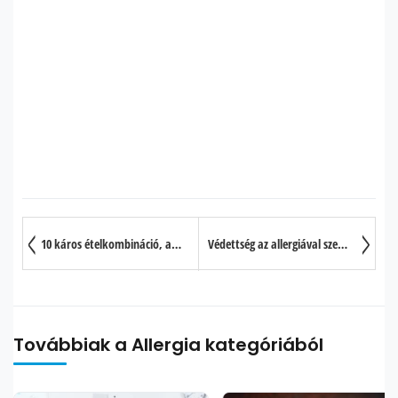
10 káros ételkombináció, amit jobb elkerülni
Védettség az allergiával szemben?
Továbbiak a Allergia kategóriából