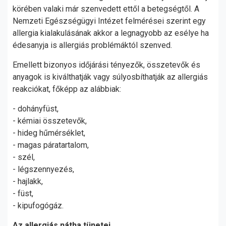
körében valaki már szenvedett ettől a betegségtől. A
Nemzeti Egészségügyi Intézet felmérései szerint egy
allergia kialakulásának akkor a legnagyobb az esélye ha
édesanyja is allergiás problémáktól szenved.
Emellett bizonyos időjárási tényezők, összetevők és
anyagok is kiválthatják vagy súlyosbíthatják az allergiás
reakciókat, főképp az alábbiak:
- dohányfüst,
- kémiai összetevők,
- hideg hűmérséklet,
- magas páratartalom,
- szél,
- légszennyezés,
- hajlakk,
- füst,
- kipufogógáz.
Az allergiás nátha tünetei