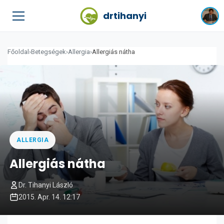
drtihanyi
Főoldal
›
Betegségek
›
Allergia
›
Allergiás nátha
ALLERGIA
Allergiás nátha
Dr. Tihanyi László
2015. Apr. 14. 12:17