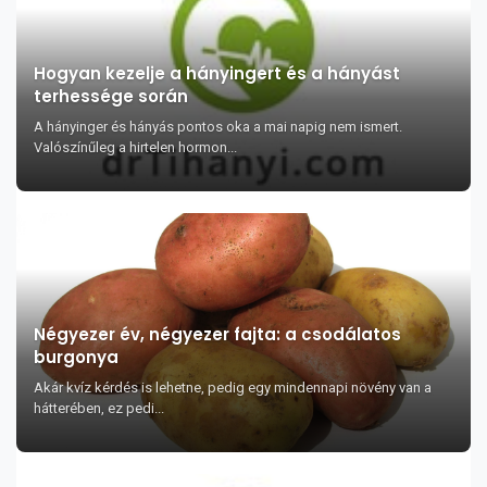
Hogyan kezelje a hányingert és a hányást
terhessége során
A hányinger és hányás pontos oka a mai napig nem ismert.
Valószínűleg a hirtelen hormon...
Négyezer év, négyezer fajta: a csodálatos
burgonya
Akár kvíz kérdés is lehetne, pedig egy mindennapi növény van a
hátterében, ez pedi...