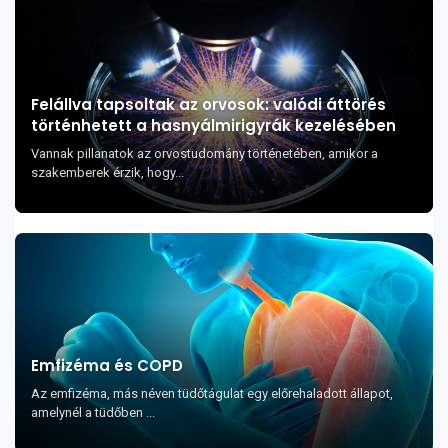
Felállva tapsoltak az orvosok: valódi áttörés
történhetett a hasnyálmirigyrák kezelésében
Vannak pillanatok az orvostudomány történetében, amikor a
szakemberek érzik, hogy...
Emfizéma és COPD
Az emfizéma, más néven tüdőtágulat egy előrehaladott állapot,
amelynél a tüdőben ...