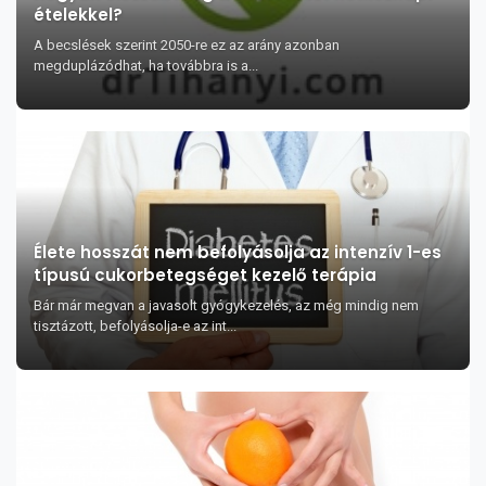
ételekkel?
A becslések szerint 2050-re ez az arány azonban
megduplázódhat, ha továbbra is a...
Élete hosszát nem befolyásolja az intenzív 1-es
típusú cukorbetegséget kezelő terápia
Bár már megvan a javasolt gyógykezelés, az még mindig nem
tisztázott, befolyásolja-e az int...