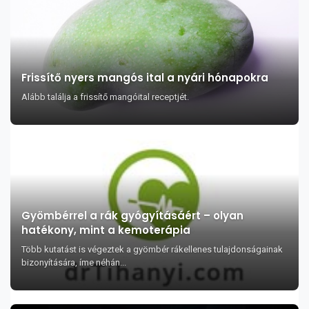
Frissítő nyers mangós ital a nyári hónapokra
Alább találja a frissítő mangóital receptjét.
Gyömbérrel a rák gyógyításáért – olyan
hatékony, mint a kemoterápia
Több kutatást is végeztek a gyömbér rákellenes tulajdonságainak
bizonyítására, íme néhán...