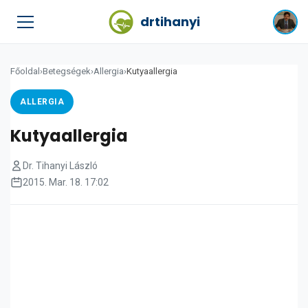
drtihanyi
Főoldal
›
Betegségek
›
Allergia
›
Kutyaallergia
ALLERGIA
Kutyaallergia
Dr. Tihanyi László
2015. Mar. 18. 17:02