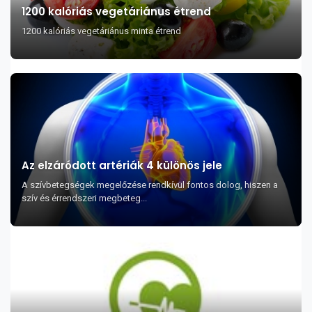
1200 kalóriás vegetáriánus étrend
1200 kalóriás vegetáriánus minta étrend
Az elzáródott artériák 4 különös jele
A szívbetegségek megelőzése rendkívül fontos dolog, hiszen a
szív és érrendszeri megbeteg...