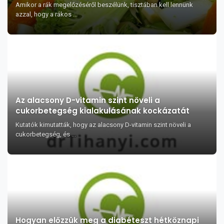
Amikor a rák megelőzéséről beszélünk, tisztában kell lennünk
azzal, hogy a rákos ...
Az alacsony D-vitamin szint növeli a
cukorbetegség kialakulásának kockázatát
Kutatók kimutatták, hogy az alacsony D-vitamin szint növeli a
cukorbetegség, és ...
Hogyan előzzük meg a diabéteszt hétköznapi