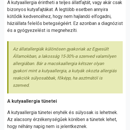
A kutyaallergia érintheti a teljes állatfajtát, vagy akár csak
bizonyos kutyafajtákat. A legtöbb esetben annyira
kötődik kedvencéhez, hogy nem hajlandó elfogadni,
háziállata felelős betegségéért. Ez azonban a diagnózist
és a gyógyezelést is megnehezíti.
Az állatallergiák különösen gyakoriak az Egyesült
Államokban, a lakosság 15-30%-a szenved valamilyen
allergiában. Bár a macskaallergia kétszer olyan
gyakori mint a kutyaallergia, a kutyák okozta allergiás
reakciók súlyosabbak, főképp, ha asztmától is
szenved.
A kutyaallergia tünetei
A kutyaallergia tünetei enyhék és súlyosak is lehetnek.
Az alacsony érzékenységűek körében a tünetek lehet,
hogy néhány napig nem is jelentkeznek.