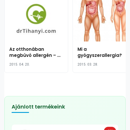
Az otthonában
Mi a
megbúvó allergén – a
gyógyszerallergia?
penészallergia tünetei
2015. 04. 20.
2015. 03. 28.
Ajánlott termékeink