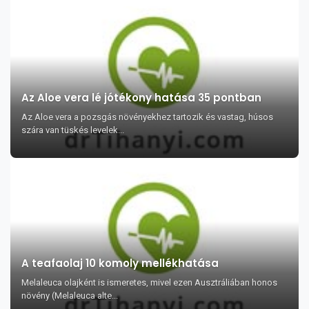
Az Aloe vera lé jótékony hatása 35 pontban
Az Aloe vera a pozsgás növényekhez tartozik és vastag, húsos
szára van tüskés levelek...
A teafaolaj 10 komoly mellékhatása
Melaleuca olajként is ismeretes, mivel ezen Ausztráliában honos
növény (Melaleuca alte...