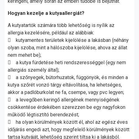
keringeni, amely során az emberi tüdőbe is bejuthat.
Hogyan kezelje a kutyaallergiát?
A kutyatartók számára több lehetőség is nyílik az
allergia kezelésére, például az alábbiak:
 kutyamentes területek kijelölése a lakásban (néhány
olyan szoba, mint a hálószoba kijelölése, ahova az állat
nem mehet be);
 a kutya fürdetése heti rendszerességgel (egy nem
allergiás személy által);
 a szőnyegek, bútorhuzatok, függönyök, és minden a
kutya szőrét vonzó tárgy eltávolítása, ha lehetséges,
akkor a padlóburkolat ne fa, csempe, vagy pvc legyen;
 a levegőben keringő allergének mennyiségének
csökkentése érdekében szerezzen be egy nagyfokon
működő légtisztító berendezést;
 ha olyan körülmények között él, ahol az egész éves
időjárás engedi azt, hogy megfelelő körülmények között
tartsa kutyáját, lehetőség szerint tiltsa ki a lakásból.