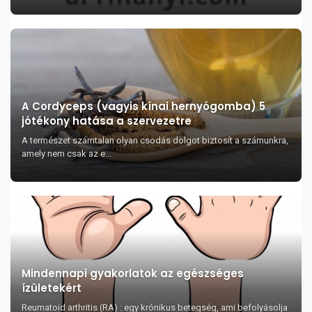
A Cordyceps (vagyis kínai hernyógomba) 5
jótékony hatása a szervezetre
A természet számtalan olyan csodás dolgot biztosít a számunkra,
amely nem csak az e...
Mindennapi gyakorlatok az egészséges
ízületekért
Reumatoid arthritis (RA) : egy krónikus betegség, ami befolyásolja