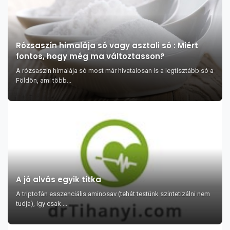
Rózsaszín himalája só vagy asztali só : Miért
fontos, hogy még ma változtasson?
A rózsaszín himalája só most már hivatalosan is a legtisztább só a
Földön, ami több...
A jó alvás egyik titka
A triptofán esszenciális aminosav (tehát testünk szintetizálni nem
tudja), így csak ...