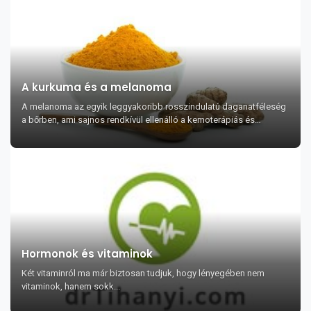
A kurkuma és a melanoma
A melanoma az egyik leggyakoribb rosszindulatú daganatféleség
a bőrben, ami sajnos rendkívül ellenálló a kemoterápiás és
radioterápiás beavatkozásokkal szemben, köve...
Hormonok és vitaminok
Két vitaminról ma már biztosan tudjuk, hogy lényegében nem
vitaminok, hanem sokk...