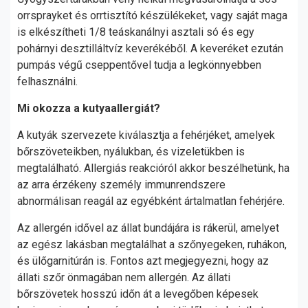
orrsprayket és orrtisztító készülékeket, vagy saját maga
is elkészítheti 1/8 teáskanálnyi asztali só és egy
pohárnyi desztilláltvíz keverékéből. A keveréket ezután
pumpás végű cseppentővel tudja a legkönnyebben
felhasználni.
Mi okozza a kutyaallergiát?
A kutyák szervezete kiválasztja a fehérjéket, amelyek
bőrszöveteikben, nyálukban, és vizeletükben is
megtalálható. Allergiás reakcióról akkor beszélhetünk, ha
az arra érzékeny személy immunrendszere
abnormálisan reagál az egyébként ártalmatlan fehérjére.
Az allergén idővel az állat bundájára is rákerül, amelyet
az egész lakásban megtalálhat a szőnyegeken, ruhákon,
és ülőgarnitúrán is. Fontos azt megjegyezni, hogy az
állati szőr önmagában nem allergén. Az állati
bőrszövetek hosszú időn át a levegőben képesek