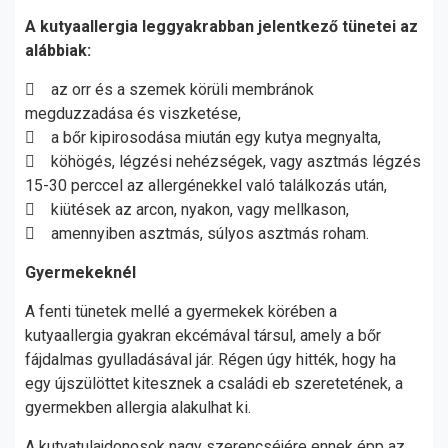
A kutyaallergia leggyakrabban jelentkező tünetei az
alábbiak:
 az orr és a szemek körüli membránok
megduzzadása és viszketése,
 a bőr kipirosodása miután egy kutya megnyalta,
 köhögés, légzési nehézségek, vagy asztmás légzés
15-30 perccel az allergénekkel való találkozás után,
 kiütések az arcon, nyakon, vagy mellkason,
 amennyiben asztmás, súlyos asztmás roham.
Gyermekeknél
A fenti tünetek mellé a gyermekek körében a
kutyaallergia gyakran ekcémával társul, amely a bőr
fájdalmas gyulladásával jár. Régen úgy hitték, hogy ha
egy újszülöttet kitesznek a családi eb szeretetének, a
gyermekben allergia alakulhat ki.
A kutyatulajdonosok nagy szerencséjére ennek épp az