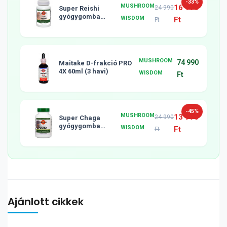
-33%
MUSHROOM
16 990
24 990
Super Reishi
gyógygomba
WISDOM
Ft
Ft
tabletta, 120db
MUSHROOM
74 990
Maitake D-frakció PRO
4X 60ml (3 havi)
WISDOM
Ft
-45%
MUSHROOM
13 990
24 990
Super Chaga
gyógygomba
WISDOM
Ft
Ft
tabletta, 120db
Ajánlott cikkek