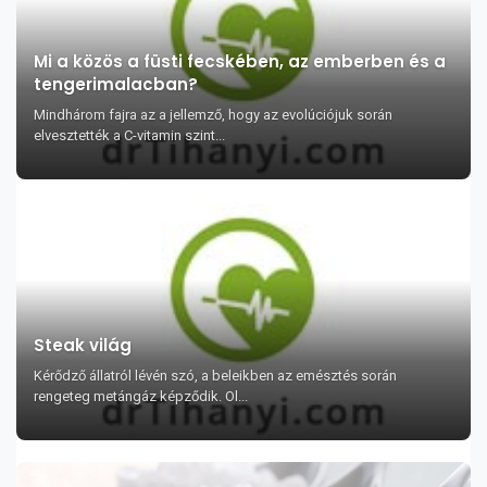
Mi a közös a füsti fecskében, az emberben és a
tengerimalacban?
Mindhárom fajra az a jellemző, hogy az evolúciójuk során
elvesztették a C-vitamin szint...
Steak világ
Kérődző állatról lévén szó, a beleikben az emésztés során
rengeteg metángáz képződik. Ol...