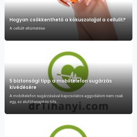
Hogyan csökkenthető a kókuszolajjal a cellulit?
A cellulit eltüntetése
5 biztonsági tipp a mobiltelefon sugárzás
kivédésére
A mobiltelefon sugárzásával kapcsolatos aggodalom nem csak
egy, az alufóliasapkás túls...