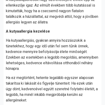
ellenkezője igaz. Az elmúlt években több kutatással is
kimutatták, hogy ha a csecsemő nagyon fiatalon
találkozik a háziállattal, az megvédi attól, hogy a jövőben
allergiás legyen az állatra.
A kutyaallergia kezelése
Ha kutyaallergiás, gyakran annyira hozzászokik a
tünetekhez, hogy egy idő után fel sem tűnik önnek,
kedvence mennyire befolyásolja élete minőségét.
Ezekben az esetekben a legjobb megoldás, amennyiben
lehetséges, kedvence eltávolítása otthonából néhány
hónapra.
Ha ez megtörtént, hetente legalább egyszer alaposan
takarítsa ki lakását és figyelje tünenteit. Ha ezek után
úgy dönt, kedvencével együtt szeretné folytatni életét, a
legjobb, ha minél inkább megpróbálja kerülni az
allergéneket.