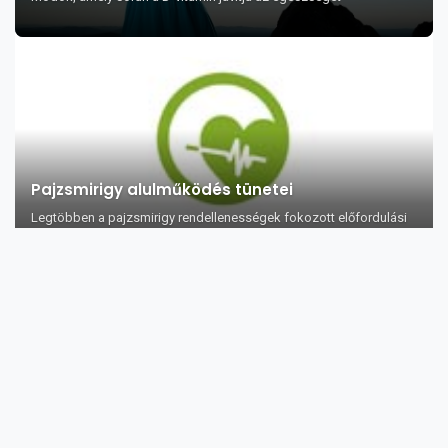
Pajzsmirigy alulműködés tünetei
Legtöbben a pajzsmirigy rendellenességek fokozott előfordulási
arányának okát a megv...
A pisztácia bőrre, hajra és egészségre