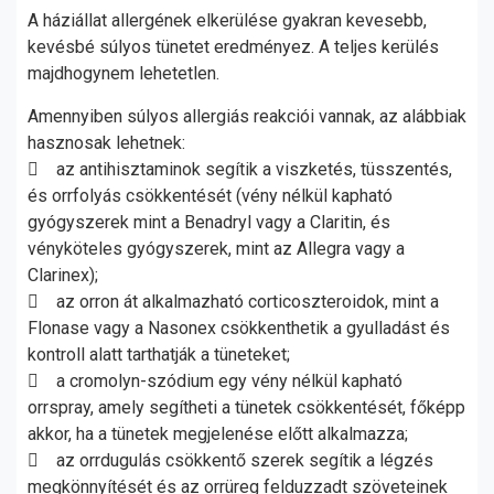
A háziállat allergének elkerülése gyakran kevesebb,
kevésbé súlyos tünetet eredményez. A teljes kerülés
majdhogynem lehetetlen.
Amennyiben súlyos allergiás reakciói vannak, az alábbiak
hasznosak lehetnek:
 az antihisztaminok segítik a viszketés, tüsszentés,
és orrfolyás csökkentését (vény nélkül kapható
gyógyszerek mint a Benadryl vagy a Claritin, és
vényköteles gyógyszerek, mint az Allegra vagy a
Clarinex);
 az orron át alkalmazható corticoszteroidok, mint a
Flonase vagy a Nasonex csökkenthetik a gyulladást és
kontroll alatt tarthatják a tüneteket;
 a cromolyn-szódium egy vény nélkül kapható
orrspray, amely segítheti a tünetek csökkentését, főképp
akkor, ha a tünetek megjelenése előtt alkalmazza;
 az orrdugulás csökkentő szerek segítik a légzés
megkönnyítését és az orrüreg felduzzadt szöveteinek