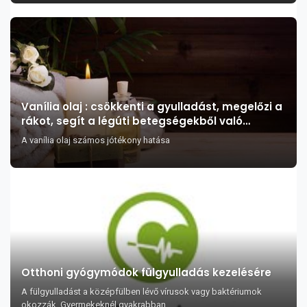
Vanília olaj : csökkenti a gyulladást, megelőzi a
rákot, segít a légúti betegségekből való
felgyógyulásban és remek afrodiziákum
A vanília olaj számos jótékony hatása
Otthoni gyógymódok fülgyulladás kezelésére
A fülgyulladást a középfülben lévő vírusok vagy baktériumok
okozzák. Gyermekeknél gyakrabban...