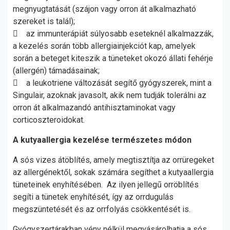
megnyugtatását (szájon vagy orron át alkalmazható
szereket is talál);
 az immunterápiát súlyosabb eseteknél alkalmazzák,
a kezelés során több allergiainjekciót kap, amelyek
során a beteget kiteszik a tüneteket okozó állati fehérje
(allergén) támadásainak;
 a leukotriene változását segítő gyógyszerek, mint a
Singulair, azoknak javasolt, akik nem tudják tolerálni az
orron át alkalmazandó antihisztaminokat vagy
corticoszteroidokat.
A kutyaallergia kezelése természetes módon
A sós vizes átöblítés, amely megtisztítja az orrüregeket
az allergénektől, sokak számára segíthet a kutyaallergia
tüneteinek enyhítésében. Az ilyen jellegű orröblítés
segíti a tünetek enyhítését, így az orrdugulás
megszüntetését és az orrfolyás csökkentését is.
Gyógyszertárakban vény nélkül megvásárolhatja a sós