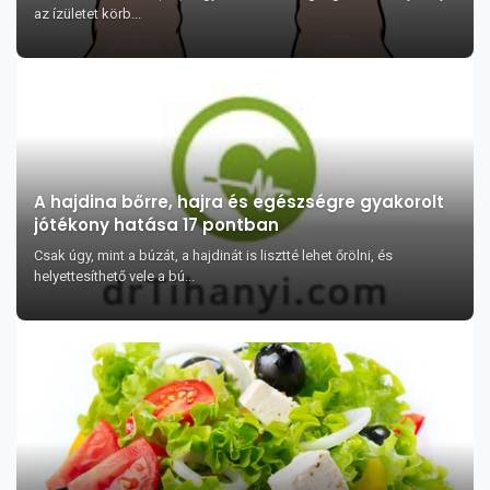
az ízületet körb...
A hajdina bőrre, hajra és egészségre gyakorolt
jótékony hatása 17 pontban
Csak úgy, mint a búzát, a hajdinát is lisztté lehet őrölni, és
helyettesíthető vele a bú...