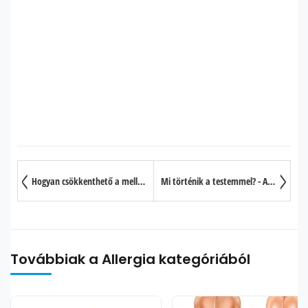
Hogyan csökkenthető a mellek mérete természetes úton
Mi történik a testemmel? - Az IBS okai és előfordulását növelő tényezők
Továbbiak a Allergia kategóriából