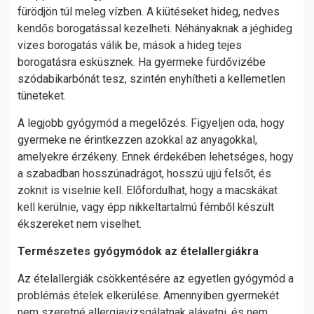
fürödjön túl meleg vízben. A kiütéseket hideg, nedves
kendős borogatással kezelheti. Néhányaknak a jéghideg
vizes borogatás válik be, mások a hideg tejes
borogatásra esküsznek. Ha gyermeke fürdővizébe
szódabikarbónát tesz, szintén enyhítheti a kellemetlen
tüneteket.
A legjobb gyógymód a megelőzés. Figyeljen oda, hogy
gyermeke ne érintkezzen azokkal az anyagokkal,
amelyekre érzékeny. Ennek érdekében lehetséges, hogy
a szabadban hosszúnadrágot, hosszú ujjú felsőt, és
zoknit is viselnie kell. Előfordulhat, hogy a macskákat
kell kerülnie, vagy épp nikkeltartalmú fémből készült
ékszereket nem viselhet.
Természetes gyógymódok az ételallergiákra
Az ételallergiák csökkentésére az egyetlen gyógymód a
problémás ételek elkerülése. Amennyiben gyermekét
nem szeretné allergiavizsgálatnak alávetni, és nem