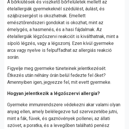
A bőrkiütések és viszkető bőrfelületek mellett az
ételallergiák gyermekeknél szédülést, áulást, és
szájbizsergést is okozhatnak. Emellett
emésztőrendszeri gondokat is okozhat, mint az
émelygés, a hasmenés, és a hasi fájdalmak. Az
ételallergiák légzőszervi reakciót is kiválthatnak, mint a
sípoló légzés, vagy a légszomj. Ezen kívül gyermeke
arca vagy nyelve is felpuffadhat az allergiás reakció
során.
Figyelje meg gyermeke tüneteinek jelentkezését.
Étkezés után néhány órán belül fedezte fel őket?
Amennyiben igen, jegyezze fel, mit evett gyermeke.
Hogyan jelentkezik a légzőszervi allergia?
Gyermeke immunrendszere védekezni akar valami olyan
anyag ellen, amely belélegezve tud szervezetébe jutni,
mint a fák, füvek, és gaznövények pollenei, az állati
szövet, a poratka, és a levegőben található penész