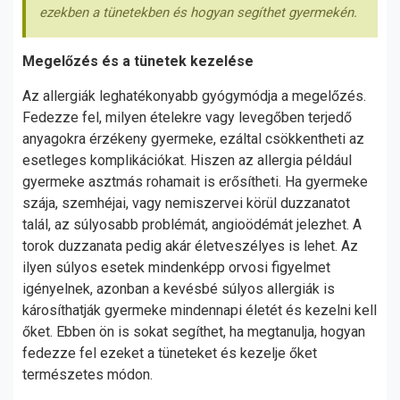
ezekben a tünetekben és hogyan segíthet gyermekén.
Megelőzés és a tünetek kezelése
Az allergiák leghatékonyabb gyógymódja a megelőzés.
Fedezze fel, milyen ételekre vagy levegőben terjedő
anyagokra érzékeny gyermeke, ezáltal csökkentheti az
esetleges komplikációkat. Hiszen az allergia például
gyermeke asztmás rohamait is erősítheti. Ha gyermeke
szája, szemhéjai, vagy nemiszervei körül duzzanatot
talál, az súlyosabb problémát, angioödémát jelezhet. A
torok duzzanata pedig akár életveszélyes is lehet. Az
ilyen súlyos esetek mindenképp orvosi figyelmet
igényelnek, azonban a kevésbé súlyos allergiák is
károsíthatják gyermeke mindennapi életét és kezelni kell
őket. Ebben ön is sokat segíthet, ha megtanulja, hogyan
fedezze fel ezeket a tüneteket és kezelje őket
természetes módon.