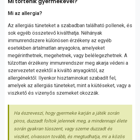
Mi történik gyermekével?
Mi az allergia?
Az allergiás tüneteket a szabadban található pollenek, és
sok egyéb összetevő kiválthatja. Néhányak
immunrendszere különösen érzékeny az egyéb
esetekben ártalmatlan anyagokra, amelyeket
megérinthetnek, megehetnek, vagy belélegezhetnek. A
túlzottan érzékeny immunrendszer meg akarja védeni a
szervezetet ezektől a kiváltó anyagoktól, az
allergénektől. Ilyenkor hisztaminokat szabadít fel,
amelyek az allergiás tüneteket, mint a kiütéseket, vagy a
viszkető és vizenyős szemeket okozzák.
Ha észreveszi, hogy gyermeke karján a játék során
piros, duzzadt foltok jelennek meg, a mindennapi élete
során gyakran tüsszent, vagy szeme duzzadt és
viszket, olvasson tovább, és megtudhatja, mi a közös