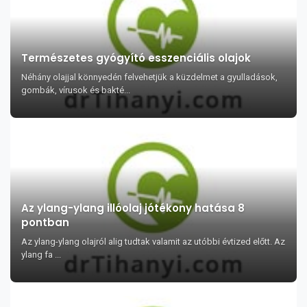
Természetes gyógyító esszenciális olajok
Néhány olajjal könnyedén felvehetjük a küzdelmet a gyulladások,
gombák, vírusok és bakté...
Az ylang-ylang illóolaj jótékony hatása 8
pontban
Az ylang-ylang olajról alig tudtak valamit az utóbbi évtized előtt. Az
ylang fa ...