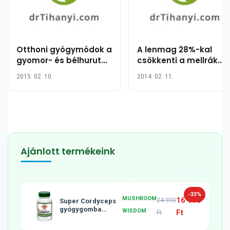
Otthoni gyógymódok a
A lenmag 28%-kal
gyomor- és bélhurut
csökkenti a mellrák
(gasztroenteritisz)
kialakulásának esélyé
2015. 02. 10.
2014. 02. 11.
kezelésére
egy új tanulmány
szerint (fél
teáskanálnyi
egészség)
Ajánlott termékeink
-33%
MUSHROOM
16 990
24 990
Super Cordyceps
gyógygomba
WISDOM
Ft
Ft
tabletta, 120db