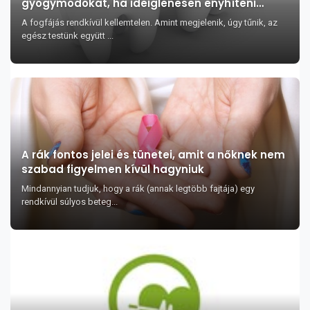
gyógymódokat, ha ideiglenesen enyhíteni
szeretné fájó foga fájdalmait
A fogfájás rendkívül kellemtelen. Amint megjelenik, úgy tűnik, az
egész testünk együtt ...
A rák fontos jelei és tünetei, amit a nőknek nem
szabad figyelmen kívül hagyniuk
Mindannyian tudjuk, hogy a rák (annak legtöbb fajtája) egy
rendkívül súlyos beteg...