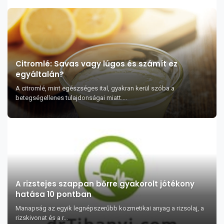
Citromlé: Savas vagy lúgos és számít ez
egyáltalán?
A citromlé, mint egészséges ital, gyakran kerül szóba a
betegségellenes tulajdonságai miatt....
A rizstejes szappan bőrre gyakorolt jótékony
hatása 10 pontban
Manapság az egyik legnépszerűbb kozmetikai anyag a rizsolaj, a
rizskivonat és a r...