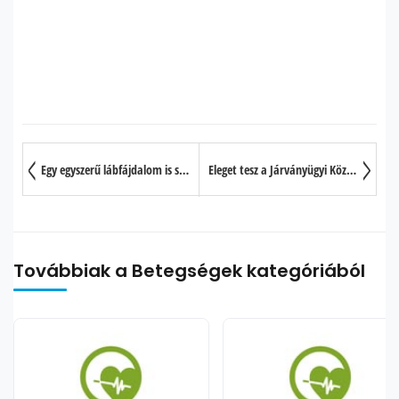
Egy egyszerű lábfájdalom is szívproblémákat jelezhet
Eleget tesz a Járványügyi Központ az ebola megfékezéséért?
Továbbiak a Betegségek kategóriából