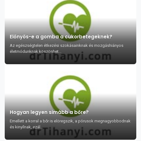
Előnyös-e a gomba a cukorbetegeknek?
Az egészségtelen étkezési szokásainknak és mozgáshiányos
életmódunknak köszönhet...
Hogyan legyen simább a bőre?
Emellett a korral a bőr is elöregszik, a pórusok megnagyobbodnak
és kinyílnak, ezál...