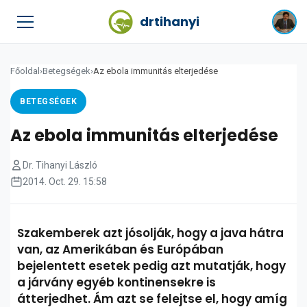
drtihanyi
Főoldal
›
Betegségek
›
Az ebola immunitás elterjedése
BETEGSÉGEK
Az ebola immunitás elterjedése
Dr. Tihanyi László
2014. Oct. 29. 15:58
Szakemberek azt jósolják, hogy a java hátra
van, az Amerikában és Európában
bejelentett esetek pedig azt mutatják, hogy
a járvány egyéb kontinensekre is
átterjedhet. Ám azt se felejtse el, hogy amíg