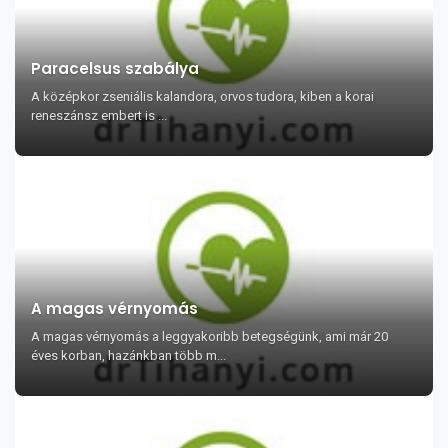
Paracelsus szabálya
A középkor zseniális kalandora, orvos tudora, kiben a korai
reneszánsz embert is ...
A magas vérnyomás
A magas vérnyomás a leggyakoribb betegségünk, ami már 20
éves korban, hazánkban több m...