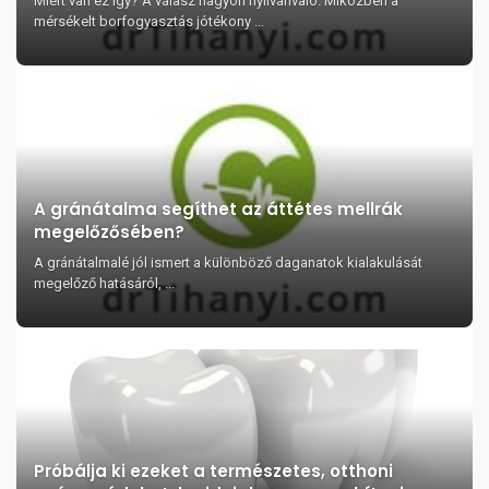
Miért van ez így? A válasz nagyon nyilvánvaló. Miközben a
mérsékelt borfogyasztás jótékony ...
A gránátalma segíthet az áttétes mellrák
megelőzősében?
A gránátalmalé jól ismert a különböző daganatok kialakulását
megelőző hatásáról, ...
Próbálja ki ezeket a természetes, otthoni