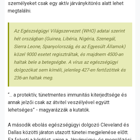
személyeket csak egy aktív járványkitörés alatt lehet
megtalálni.
Az Egészségügyi Világszervezet (WHO) adatai szerint
hét országban (Guinea, Libéria, Nigéria, Szenegál,
Sierra Leone, Spanyolország, és az Egyesült Államok)
közel 9000 esetet regisztráltak, és majdnem 4500-an
haltak bele a betegségbe. A vírus az egészségügyi
dolgozókat sem kíméli, jelenleg 427-en fertőzöttek és
236-an haltak meg.
“... a protektív, tünetmentes immunitás kiterjedtsége és
annak jelzői csak az átvitel veszélyével együtt
lehetséges” - magyarázzák a kutatók.
A második ebolás egészségügyi dolgozó Cleveland és
Dallas közötti járaton utazott tünetei megjelenése előtt.
Ez felveti a kérdést, vajon a Járványügyi- és megelőzési