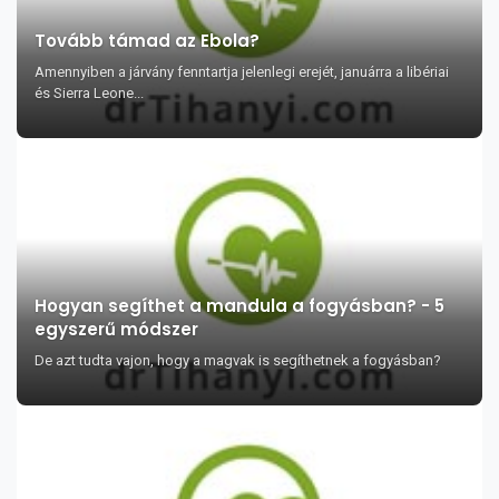
Tovább támad az Ebola?
Amennyiben a járvány fenntartja jelenlegi erejét, januárra a libériai
és Sierra Leone...
Hogyan segíthet a mandula a fogyásban? - 5
egyszerű módszer
De azt tudta vajon, hogy a magvak is segíthetnek a fogyásban?