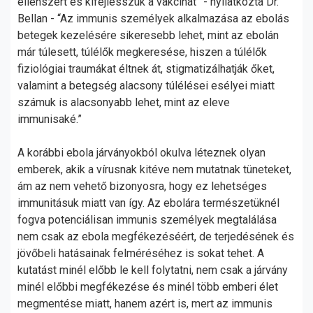
ellenszert és kifejlesszük a vakcinát” - nyilatkozta Dr.
Bellan - “Az immunis személyek alkalmazása az ebolás
betegek kezelésére sikeresebb lehet, mint az ebolán
már túlesett, túlélők megkeresése, hiszen a túlélők
fiziológiai traumákat éltnek át, stigmatizálhatják őket,
valamint a betegség alacsony túlélései esélyei miatt
számuk is alacsonyabb lehet, mint az eleve
immunisaké.”
A korábbi ebola járványokból okulva léteznek olyan
emberek, akik a vírusnak kitéve nem mutatnak tüneteket,
ám az nem vehető bizonyosra, hogy ez lehetséges
immunitásuk miatt van így. Az ebolára természetüknél
fogva potenciálisan immunis személyek megtalálása
nem csak az ebola megfékezéséért, de terjedésének és
jövőbeli hatásainak felméréséhez is sokat tehet. A
kutatást minél előbb le kell folytatni, nem csak a járvány
minél előbbi megfékezése és minél több emberi élet
megmentése miatt, hanem azért is, mert az immunis