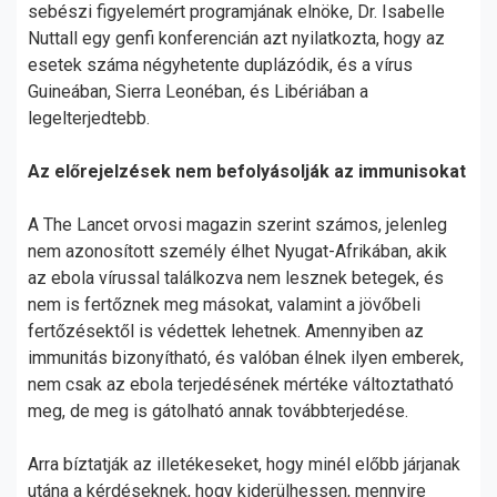
sebészi figyelemért programjának elnöke, Dr. Isabelle
Nuttall egy genfi konferencián azt nyilatkozta, hogy az
esetek száma négyhetente duplázódik, és a vírus
Guineában, Sierra Leonéban, és Libériában a
legelterjedtebb.
Az előrejelzések nem befolyásolják az immunisokat
A The Lancet orvosi magazin szerint számos, jelenleg
nem azonosított személy élhet Nyugat-Afrikában, akik
az ebola vírussal találkozva nem lesznek betegek, és
nem is fertőznek meg másokat, valamint a jövőbeli
fertőzésektől is védettek lehetnek. Amennyiben az
immunitás bizonyítható, és valóban élnek ilyen emberek,
nem csak az ebola terjedésének mértéke változtatható
meg, de meg is gátolható annak továbbterjedése.
Arra bíztatják az illetékeseket, hogy minél előbb járjanak
utána a kérdéseknek, hogy kiderülhessen, mennyire