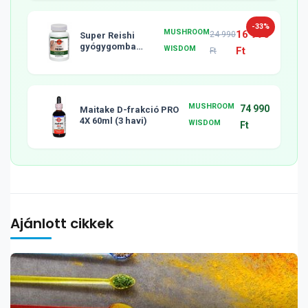
-33%
MUSHROOM
16 990
24 990
Super Reishi
gyógygomba
WISDOM
Ft
Ft
tabletta, 120db
MUSHROOM
74 990
Maitake D-frakció PRO
4X 60ml (3 havi)
WISDOM
Ft
Ajánlott cikkek