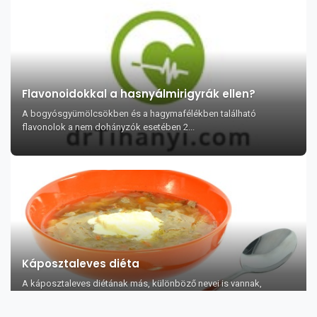
Flavonoidokkal a hasnyálmirigyrák ellen?
A bogyósgyümölcsökben és a hagymafélékben található
flavonolok a nem dohányzók esetében 2...
Káposztaleves diéta
A káposztaleves diétának más, különböző nevei is vannak,
például: