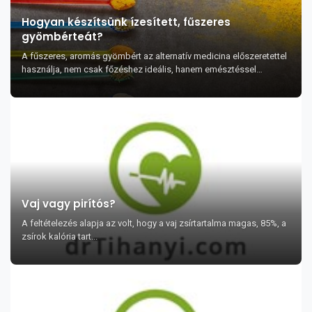
Hogyan készítsünk ízesített, fűszeres
gyömbérteát?
A fűszeres, aromás gyömbért az alternatív medicina előszeretettel
használja, nem csak főzéshez ideális, hanem emésztéssel
összefüggő problémák enyhítésére is k...
Vaj vagy pirítós?
A feltételezés alapja az volt, hogy a vaj zsírtartalma magas, 85%, a
zsírok kalória tart...