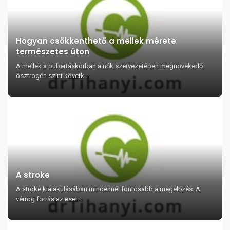
Hogyan csökkenthető a mellek mérete
természetes úton
A mellek a pubertáskorban a nők szervezetében megnövekedő
ösztrogén szint követk...
A stroke
A stroke kialakulásában mindennél fontosabb a megelőzés. A
vérrög forrás az eset...