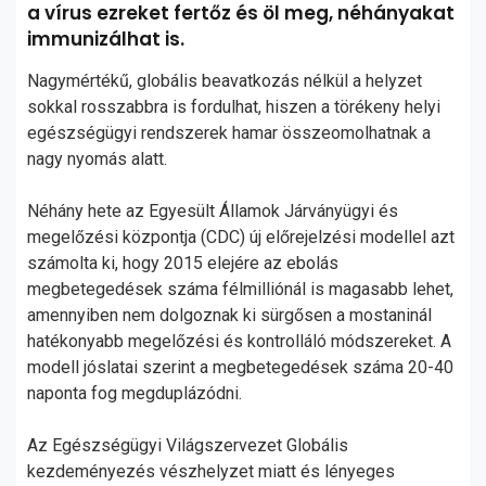
a vírus ezreket fertőz és öl meg, néhányakat
immunizálhat is.
Nagymértékű, globális beavatkozás nélkül a helyzet
sokkal rosszabbra is fordulhat, hiszen a törékeny helyi
egészségügyi rendszerek hamar összeomolhatnak a
nagy nyomás alatt.
Néhány hete az Egyesült Államok Járványügyi és
megelőzési központja (CDC) új előrejelzési modellel azt
számolta ki, hogy 2015 elejére az ebolás
megbetegedések száma félmilliónál is magasabb lehet,
amennyiben nem dolgoznak ki sürgősen a mostaninál
hatékonyabb megelőzési és kontrolláló módszereket. A
modell jóslatai szerint a megbetegedések száma 20-40
naponta fog megduplázódni.
Az Egészségügyi Világszervezet Globális
kezdeményezés vészhelyzet miatt és lényeges