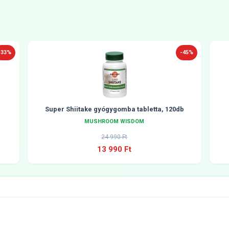
-33%
-45%
Super Shiitake gyógygomba tabletta, 120db
MUSHROOM WISDOM
24 990 Ft
13 990 Ft