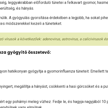
g, leggyakrabban előforduló tünetei a felkavart gyomor, hasmen
merültség, és hányás.
lik. A gyógyulás gyorsítása érdekében a legjobb, ha sokat pihe
tes módszerekkel kezeli a tüneteket.
vírusok a következőek: adenovirus, astrovirus, a calicivirusok és 
nza gyógyító összetevő:
on hatékonyan gyógyítja a gyomorinfluenza tüneteit. Emellett t
yingert, megállítja a hányást, csökkenti a hasi görcsöket és a pu
ért egy pohárnyi meleg vízhez. Fedje le, és hagyja nagyjából 10 p
 enyhülnek vagy elmúlnak.