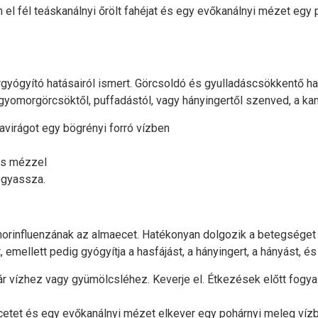
el fél teáskanálnyi őrölt fahéjat és egy evőkanálnyi mézet egy 
gyító hatásairól ismert. Görcsoldó és gyulladáscsökkentő hatás
gyomorgörcsöktől, puffadástól, vagy hányingertől szenved, a kam
lavirágot egy bögrényi forró vízben
 és mézzel
fogyassza.
orinfluenzának az almaecet. Hatékonyan dolgozik a betegséget 
, emellett pedig gyógyítja a hasfájást, a hányingert, a hányást, és
ár vízhez vagy gyümölcsléhez. Keverje el. Étkezések előtt fogy
etet és egy evőkanálnyi mézet elkever egy pohárnyi meleg vízb