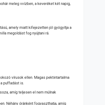
pohár meleg vvízben, a keveréket két napig,
ú, amely miatt kifejezetten jól gyógyítja a
illa megoldást fog nyújtani rá.
okozó vírusok ellen. Magas pektintartalma
 a puffadást is.
assza, amíg teljesen el nem múlnak
en. Néhány óránként fogyaszthatja, amíg