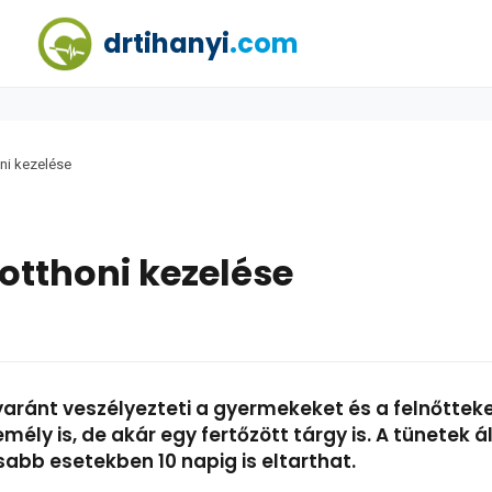
drtihanyi
.com
ni kezelése
otthoni kezelése
ránt veszélyezteti a gyermekeket és a felnőtteket
zemély is, de akár egy fertőzött tárgy is. A tünetek 
sabb esetekben 10 napig is eltarthat.