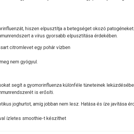
influenzát, hiszen elpusztítja a betegséget okozó patogéneket. 
 immunrendszert a vírus gyorsabb elpusztítása érdekében.
csart citromlevet egy pohár vízben
n meg nem gyógyul.
okat segít a gyomorinfluenza különféle tüneteinek leküzdésében. 
munrendszerét is erősíti.
ikus joghurtot, amíg jobban nem lesz. Hatása és íze javítása ér
val ízletes smoothie-t készíthet