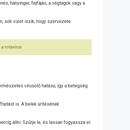
és, hányinger, fejfájás, a végtagok vagy a
n, sok vizet iszik, hogy szervezete
a rotavirus.
ermészetes vírusölő hatású, így a betegség
ffadást is. A belek ürítésének
ercig állni. Szűrje le, és lassan fogyassza el.