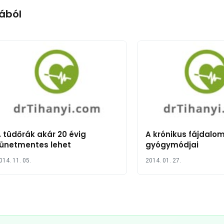
ából
 tüdőrák akár 20 évig
A krónikus fájdalo
ünetmentes lehet
gyógymódjai
014. 11. 05.
2014. 01. 27.