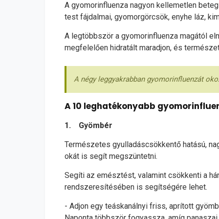
A gyomorinfluenza nagyon kellemetlen betegsé
test fájdalmai, gyomorgörcsök, enyhe láz, ki
A legtöbbször a gyomorinfluenza magától elmú
megfelelően hidratált maradjon, és természe
A négy leggyakrabban gyomorinfluenzát okozó 
A 10 leghatékonyabb gyomorinflue
1. Gyömbér
Természetes gyulladáscsökkentő hatású, nagy
okát is segít megszüntetni.
Segíti az emésztést, valamint csökkenti a hán
rendszeresítésében is segítségére lehet.
- Adjon egy teáskanálnyi friss, aprított gyömb
Naponta többször fogyassza, amíg panaszai