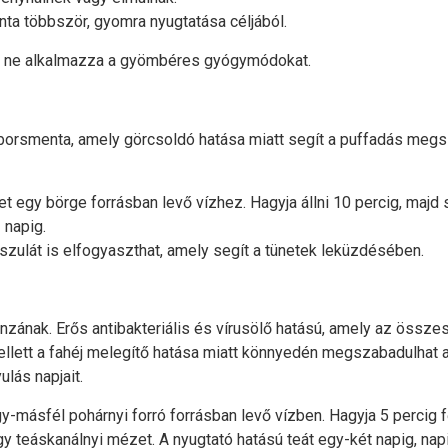
nta többször, gyomra nyugtatása céljából.
b ne alkalmazza a gyömbéres gyógymódokat.
borsmenta, amely görcsoldó hatása miatt segít a puffadás megs
et egy börge forrásban levő vízhez. Hagyja állni 10 percig, majd s
 napig.
zulát is elfogyaszthat, amely segít a tünetek leküzdésében.
ának. Erős antibakteriális és vírusölő hatású, amely az összes
llett a fahéj melegítő hatása miatt könnyedén megszabadulhat a
ulás napjait.
egy-másfél pohárnyi forró forrásban levő vízben. Hagyja 5 percig 
gy teáskanálnyi mézet. A nyugtató hatású teát egy-két napig, na