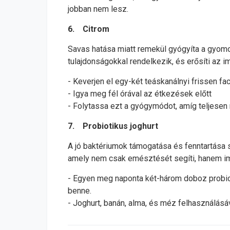
jobban nem lesz.
6. Citrom
Savas hatása miatt remekül gyógyíta a gyomor
tulajdonságokkal rendelkezik, és erősíti az
- Keverjen el egy-két teáskanálnyi frissen fa
- Igya meg fél órával az étkezések előtt
- Folytassa ezt a gyógymódot, amíg teljese
7. Probiotikus joghurt
A jó baktériumok támogatása és fenntartása s
amely nem csak emésztését segíti, hanem im
- Egyen meg naponta két-három doboz probiot
benne.
- Joghurt, banán, alma, és méz felhasználásá