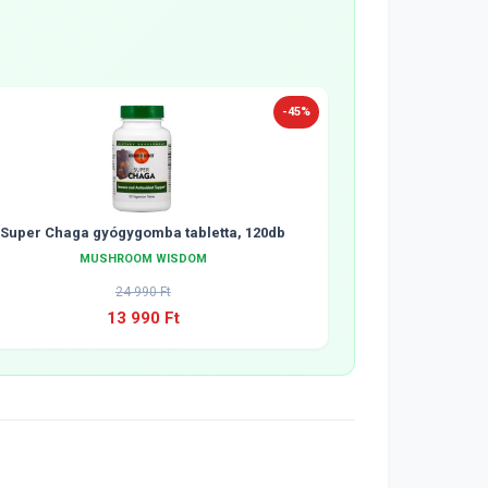
-45%
Super Chaga gyógygomba tabletta, 120db
MUSHROOM WISDOM
24 990 Ft
13 990 Ft