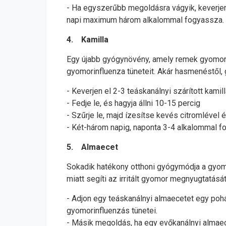
- Ha egyszerűbb megoldásra vágyik, keverjen 
napi maximum három alkalommal fogyassza.
4. Kamilla
Egy újabb gyógynövény, amely remek gyomorgyó
gyomorinfluenza tüneteit. Akár hasmenéstől, 
- Keverjen el 2-3 teáskanálnyi szárított kamil
- Fedje le, és hagyja állni 10-15 percig
- Szűrje le, majd ízesítse kevés citromlével
- Két-három napig, naponta 3-4 alkalommal 
5. Almaecet
Sokadik hatékony otthoni gyógymódja a gyom
miatt segíti az irritált gyomor megnyugtatását
- Adjon egy teáskanálnyi almaecetet egy poh
gyomorinfluenzás tünetei.
- Másik megoldás, ha egy evőkanálnyi almaec