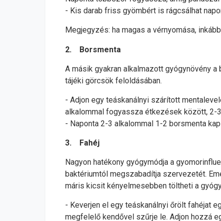
- Kis darab friss gyömbért is rágcsálhat napo
Megjegyzés: ha magas a vérnyomása, inkáb
2. Borsmenta
A másik gyakran alkalmazott gyógynövény a 
tájéki görcsök feloldásában.
- Adjon egy teáskanálnyi szárított mentalevel
alkalommal fogyassza étkezések között, 2-3
- Naponta 2-3 alkalommal 1-2 borsmenta kaps
3. Fahéj
Nagyon hatékony gyógymódja a gyomorinfluenz
baktériumtól megszabadítja szervezetét. Eme
máris kicsit kényelmesebben töltheti a gyógy
- Keverjen el egy teáskanálnyi őrölt fahéjat 
megfelelő kendővel szűrje le. Adjon hozzá e