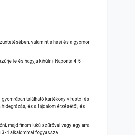
züntetésében, valamint a hasi és a gyomor
zűrje le és hagyja kihűlni. Naponta 4-5
 gyomrában található kártékony vírustól és
 hidegrázás, és a fájdalom érzésétől, és
főni, majd finom lukú szűrőval vagy egy arra
pi 3-4 alkalommal fogyassza.