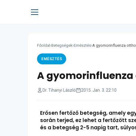
Főoldal
›
Betegségek
›
Emésztés
›
A gyomorinfluenza ottho
EMÉSZTÉS
A gyomorinfluenza 
Dr. Tihanyi László
2015. Jan. 3. 22:10
Erősen fertőző betegség, amely egya
során terjed, ez lehet a fertőzött s
és a betegség 2-5 napig tart, súlyo