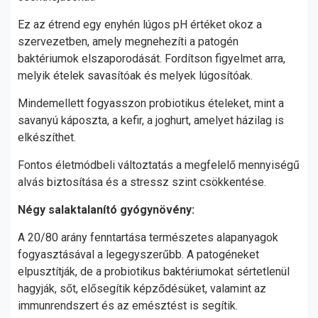
Ez az étrend egy enyhén lúgos pH értéket okoz a
szervezetben, amely megnehezíti a patogén
baktériumok elszaporodását. Fordítson figyelmet arra,
melyik ételek savasítóak és melyek lúgosítóak.
Mindemellett fogyasszon probiotikus ételeket, mint a
savanyú káposzta, a kefir, a joghurt, amelyet házilag is
elkészíthet.
Fontos életmódbeli változtatás a megfelelő mennyiségű
alvás biztosítása és a stressz szint csökkentése.
Négy salaktalanító gyógynövény:
A 20/80 arány fenntartása természetes alapanyagok
fogyasztásával a legegyszerűbb. A patogéneket
elpusztítják, de a probiotikus baktériumokat sértetlenül
hagyják, sőt, elősegítik képződésüket, valamint az
immunrendszert és az emésztést is segítik.