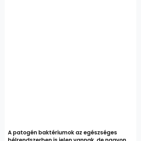
A patogén baktériumok az egészséges
bélrendszerben is jelen vannak, de nagyon