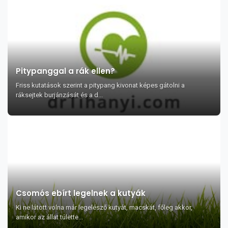
Pitypanggal a rák ellen?
Friss kutatások szerint a pitypang kivonat képes gátolni a
ráksejtek burjánzását és a d...
Csomós ebírt legelnek a kutyák
Ki ne látott volna már legelésző kutyát, macskát, főleg akkor,
amikor az állat túlette...