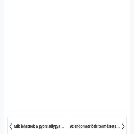
Mik lehetnek a gyors súlygyarapodás okai?
Az endometriózis természetes gyógyítása