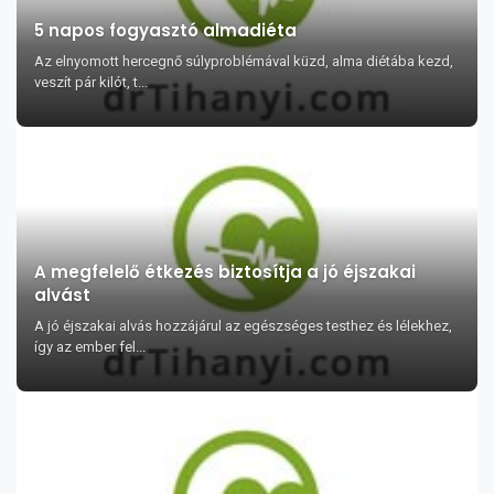
5 napos fogyasztó almadiéta
Az elnyomott hercegnő súlyproblémával küzd, alma diétába kezd,
veszít pár kilót, t...
A megfelelő étkezés biztosítja a jó éjszakai
alvást
A jó éjszakai alvás hozzájárul az egészséges testhez és lélekhez,
így az ember fel...