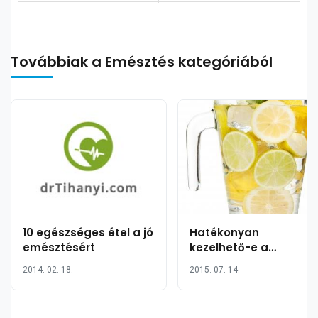
Továbbiak a Emésztés kategóriából
10 egészséges étel a jó
Hatékonyan
emésztésért
kezelhető-e a
citromlével a
2014. 02. 18.
2015. 07. 14.
székrekedés?