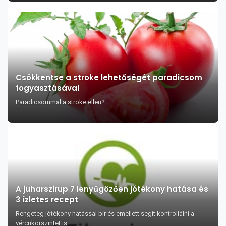
Csökkentse a stroke lehetőségét paradicsom
fogyasztásával
Paradicsommal a stroke ellen?
A juharszirup 7 lenyűgözően jótékony hatása és
3 ízletes recept
Rengeteg jótékony hatással bír és emellett segít kontrollálni a
vércukorszintet is. ...