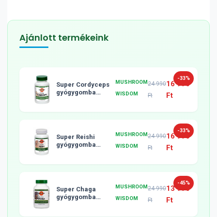
Ajánlott termékeink
-33%
MUSHROOM
16 990
24 990
Super Cordyceps
gyógygomba
WISDOM
Ft
Ft
tabletta, 120db
-33%
MUSHROOM
16 990
24 990
Super Reishi
gyógygomba
WISDOM
Ft
Ft
tabletta, 120db
-45%
MUSHROOM
13 990
24 990
Super Chaga
gyógygomba
WISDOM
Ft
Ft
tabletta, 120db