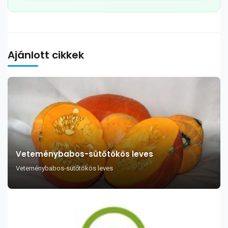
Ajánlott cikkek
Veteménybabos-sütőtökös leves
Veteménybabos-sütőtökös leves