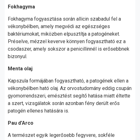
Fokhagyma
Fokhagyma fogyasztása során allicin szabadul fel a
vékonybélben, amely megvédi az egészséges
baktériumokat, miközben elpusztítja a patogéneket.
Préselve, mézzel keverve könnyen fogyasztható ez a
csodaszer, amely sokszor a penicillinnél is erősebbnek
bizonyul.
Menta olaj
Kapszula formájában fogyasztható, a patogének ellen a
vékonybélben ható olaj. Az orvostudomány eddig csupán
gyomorrendszeri, emésztést segítő hatása miatt éltette
a szert, vizsgálatok során azonban fény derült erős
patogén ellenes hatására is.
Pau d’Arco
A természet egyik legerősebb fegyvere, sokféle