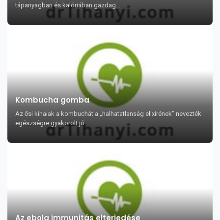
tápanyagban és kalóriában gazdag...
Kombucha gomba
Az ősi kínaiak a kombuchát a „halhatatlanság elixírének” nevezték
egészségre gyakorolt jó...
Az ebola immunitás elterjedése