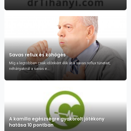
Savas reflux és köhögés
Míg a legtöbben csak időnként élik át a savas reflux tüneteit,
néhányaknál a savas e...
A kamilla egészségre gyakorolt jótékony
hatása 10 pontban