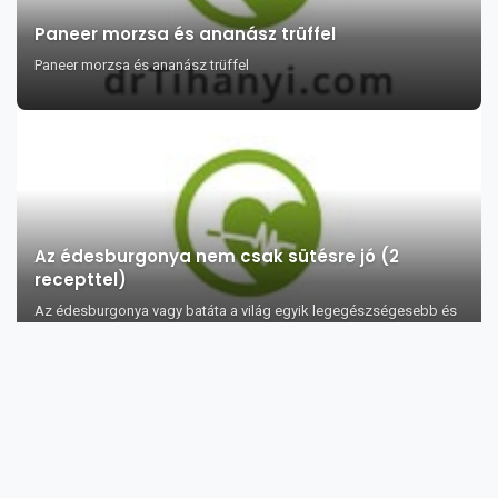
Paneer morzsa és ananász trüffel
Paneer morzsa és ananász trüffel
Az édesburgonya nem csak sütésre jó (2
recepttel)
Az édesburgonya vagy batáta a világ egyik legegészségesebb és
legfinomabb étele. Jótéko...