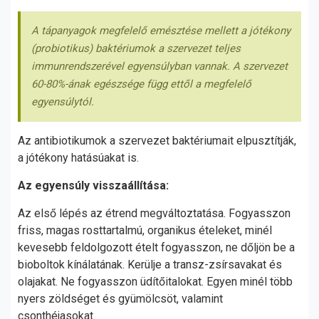
A tápanyagok megfelelő emésztése mellett a jótékony
(probiotikus) baktériumok a szervezet teljes
immunrendszerével egyensúlyban vannak. A szervezet
60-80%-ának egészsége függ ettől a megfelelő
egyensúlytól.
Az antibiotikumok a szervezet baktériumait elpusztítják,
a jótékony hatásúakat is.
Az egyensúly visszaállítása:
Az első lépés az étrend megváltoztatása. Fogyasszon
friss, magas rosttartalmú, organikus ételeket, minél
kevesebb feldolgozott ételt fogyasszon, ne dőljön be a
bioboltok kínálatának. Kerülje a transz-zsírsavakat és
olajakat. Ne fogyasszon üdítőitalokat. Egyen minél több
nyers zöldséget és gyümölcsöt, valamint
csonthéjasokat.