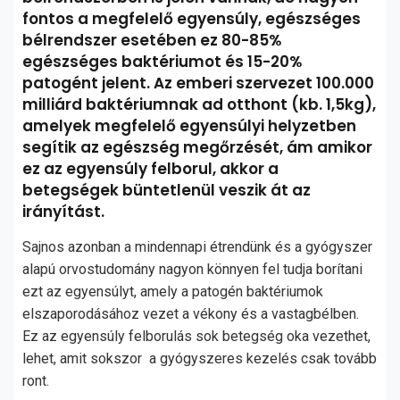
fontos a megfelelő egyensúly, egészséges
bélrendszer esetében ez 80-85%
egészséges baktériumot és 15-20%
patogént jelent. Az emberi szervezet 100.000
milliárd baktériumnak ad otthont (kb. 1,5kg),
amelyek megfelelő egyensúlyi helyzetben
segítik az egészség megőrzését, ám amikor
ez az egyensúly felborul, akkor a
betegségek büntetlenül veszik át az
irányítást.
Sajnos azonban a mindennapi étrendünk és a gyógyszer
alapú orvostudomány nagyon könnyen fel tudja borítani
ezt az egyensúlyt, amely a patogén baktériumok
elszaporodásához vezet a vékony és a vastagbélben.
Ez az egyensúly felborulás sok betegség oka vezethet,
lehet, amit sokszor a gyógyszeres kezelés csak tovább
ront.