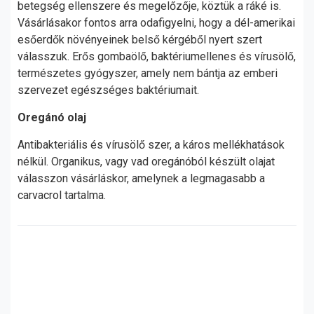
betegség ellenszere és megelőzője, köztük a ráké is.
Vásárlásakor fontos arra odafigyelni, hogy a dél-amerikai
esőerdők növényeinek belső kérgéből nyert szert
válasszuk. Erős gombaölő, baktériumellenes és vírusölő,
természetes gyógyszer, amely nem bántja az emberi
szervezet egészséges baktériumait.
Oregánó olaj
Antibakteriális és vírusölő szer, a káros mellékhatások
nélkül. Organikus, vagy vad oregánóból készült olajat
válasszon vásárláskor, amelynek a legmagasabb a
carvacrol tartalma.