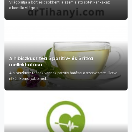
Világosítja a bőrt és csökkenti a szem alatti sötét karikákat:
a kamilla világosí...
A hibiszkusz tea 5 pozitív- és 5 ritka
mellékhatása
A hibiszkusz teának vannak pozitív hatásai a szervezetre, illetve
ritkán komolyabb mel...