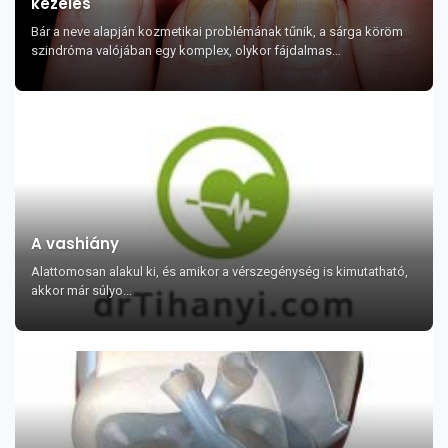
kezelés
Bár a neve alapján kozmetikai problémának tűnik, a sárga köröm
szindróma valójában egy komplex, olykor fájdalmas
rendellenesség, mely a szervezet több részét ...
A vashiány
Alattomosan alakul ki, és amikor a vérszegénység is kimutatható,
akkor már súlyo...