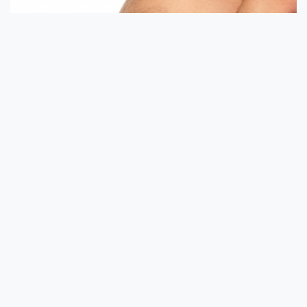
Otthoni praktikák a puffadás megszüntetésére
Hogyan szüntessük meg a haspuffadást?
Az IBS fajtái
Mindenki átél valamilyen szintű bélrendszeri kellemetlenséget élete
során. Azonba...