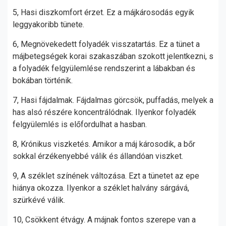
5, Hasi diszkomfort érzet. Ez a májkárosodás egyik
leggyakoribb tünete.
6, Megnövekedett folyadék visszatartás. Ez a tünet a
májbetegségek korai szakaszában szokott jelentkezni, s
a folyadék felgyülemlése rendszerint a lábakban és
bokában történik.
7, Hasi fájdalmak. Fájdalmas görcsök, puffadás, melyek a
has alsó részére koncentrálódnak. Ilyenkor folyadék
felgyülemlés is előfordulhat a hasban.
8, Krónikus viszketés. Amikor a máj károsodik, a bőr
sokkal érzékenyebbé válik és állandóan viszket.
9, A széklet színének változása. Ezt a tünetet az epe
hiánya okozza. Ilyenkor a széklet halvány sárgává,
szürkévé válik.
10, Csökkent étvágy. A májnak fontos szerepe van a