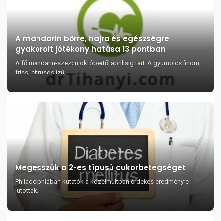
A mandarin bőrre, hajra és egészségre
gyakorolt jótékony hatása 13 pontban
A fő mandarin-szezon októbertől áprilisig tart. A gyümölcs finom,
friss, citrusos ízű, ...
Megesszük a 2-es típusú cukorbetegséget
Philadelphiában kutatók a közelmúltban érdekes eredményre
jutottak.