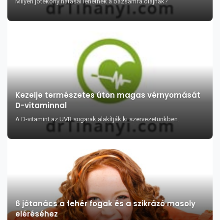
Milyen jótékony hatásai lehetnek a bazsamfa olajnak?
Kezelje természetes úton magas vérnyomását
D-vitaminnal
A D-vitamint az UVB sugarak alakítják ki szervezetünkben.
6 jótanács a fehér fogak és a szikrázó mosoly
eléréséhez