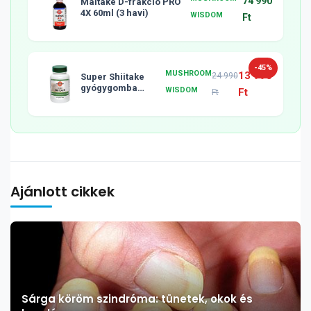
74 990
Maitake D-frakció PRO
4X 60ml (3 havi)
WISDOM
Ft
-45%
MUSHROOM
13 990
24 990
Super Shiitake
gyógygomba
WISDOM
Ft
Ft
tabletta, 120db
Ajánlott cikkek
Sárga köröm szindróma: tünetek, okok és