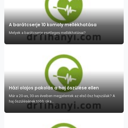
A barátcserje 10 komoly mellékhatása
Melyek a barátcserje esetleges mellékhatásai?
Házi olajos pakolás a haj őszülése ellen
Már a 20-as, 30-as éveiben megjelentek az első ősz hajszálak? A
haj őszülésének több oka...