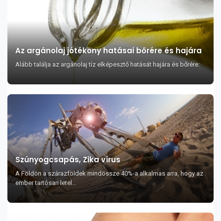
Az argánolaj jótékony hatásai bőrére és hajára
Alább találja az argánolaj tíz elképesztő hatását hajára és bőrére:
Szúnyogcsapás, Zika vírus
A Földön a szárazföldek mindössze 40%-a alkalmas arra, hogy az
ember tartósan letel...