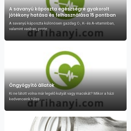
A savanyú káposzta egészségre gyakorolt
jótékony hatása és felhasználása 15 pontban
A savanyú káposzta különösen gazdag C-, K- és A-vitaminban,
valamint vasban, prote...
Öngyógyító állatok
Ki ne látott volna már legelő kutyát vagy macskát? Mikor a házi
kedvenceink túles...