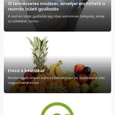
10 természetes módszer, amellyel enyhíthető a
reumás ízületi gyulladás
A reumás ízületi gyulladás egy olyan autoimmun betegség, amely
az ízületeket, csonto...
Etesd a bestiákat
Minden egyes emberi sejtre tíz bélbaktérium jut. Születésünk után
nagyon hamar koloni...