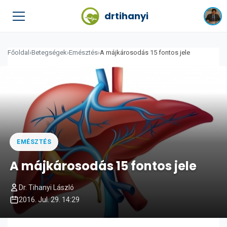
drtihanyi
Főoldal
›
Betegségek
›
Emésztés
›
A májkárosodás 15 fontos jele
EMÉSZTÉS
A májkárosodás 15 fontos jele
Dr. Tihanyi László
2016. Jul. 29. 14:29