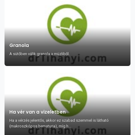
Granola
A sütőben válik granola a müzliből.
Ha vér van a vizeletben
Ha a vérzés jelentős, akkor ez szabad szemmel is látható
(makroszkópos hematuria), míg h...