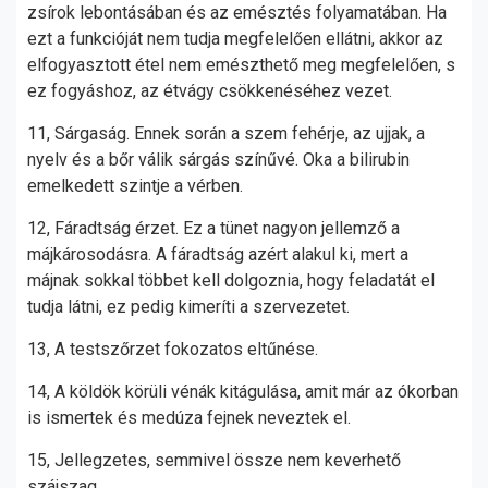
zsírok lebontásában és az emésztés folyamatában. Ha
ezt a funkcióját nem tudja megfelelően ellátni, akkor az
elfogyasztott étel nem emészthető meg megfelelően, s
ez fogyáshoz, az étvágy csökkenéséhez vezet.
11, Sárgaság. Ennek során a szem fehérje, az ujjak, a
nyelv és a bőr válik sárgás színűvé. Oka a bilirubin
emelkedett szintje a vérben.
12, Fáradtság érzet. Ez a tünet nagyon jellemző a
májkárosodásra. A fáradtság azért alakul ki, mert a
májnak sokkal többet kell dolgoznia, hogy feladatát el
tudja látni, ez pedig kimeríti a szervezetet.
13, A testszőrzet fokozatos eltűnése.
14, A köldök körüli vénák kitágulása, amit már az ókorban
is ismertek és medúza fejnek neveztek el.
15, Jellegzetes, semmivel össze nem keverhető
szájszag.