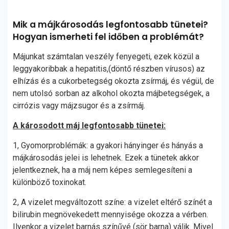
Mik a májkárosodás legfontosabb tünetei?
Hogyan ismerheti fel időben a problémát?
Májunkat számtalan veszély fenyegeti, ezek közül a
leggyakoribbak a hepatitis,(döntő részben vírusos) az
elhízás és a cukorbetegség okozta zsírmáj, és végül, de
nem utolsó sorban az alkohol okozta májbetegségek, a
cirrózis vagy májzsugor és a zsírmáj.
A károsodott máj legfontosabb tünetei:
1, Gyomorproblémák: a gyakori hányinger és hányás a
májkárosodás jelei is lehetnek. Ezek a tünetek akkor
jelentkeznek, ha a máj nem képes semlegesíteni a
különböző toxinokat.
2, A vizelet megváltozott színe: a vizelet eltérő színét a
bilirubin megnövekedett mennyisége okozza a vérben.
Ilyenkor a vizelet barnás színűvé (sör barna) válik. Mivel