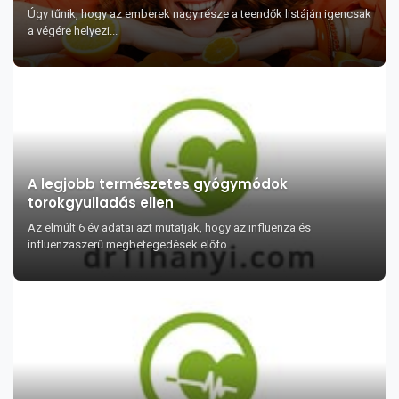
Úgy tűnik, hogy az emberek nagy része a teendők listáján igencsak
a végére helyezi...
A legjobb természetes gyógymódok
torokgyulladás ellen
Az elmúlt 6 év adatai azt mutatják, hogy az influenza és
influenzaszerű megbetegedések előfo...