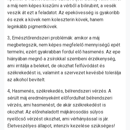
a máj nem képes kiszűrni a vérből a bilirubint, a vesék
veszik át ezt a feladatot. Az epekövesség is gyakoribb
és ezek a kövek nem koleszterin kövek, hanem
leginkább pigmentkövek.
3, Emésztőrendszeri problémák: amikor a máj
megbetegszik, nem képes megfelelő mennyiségű epét
termelni, ezért gyakrabban fordul elő hasmenés. Az epe
hiányában megnő a zsírokkal szembeni érzékenység,
ami irritálja a beleket, de okozhat felfúvódást és
székrekedést is, valamint a szervezet kevésbé tolerálja
az alkohol bevitelt.
4, Hasmenés, székrekedés, bélrendszeri vérzés. A
sérült máj eredményeként előfordulhat bélrendszeri
vérzés, ami hasmenést, de akár székrekedést is
okozhat. Az előrehaladott májkárosodás súlyos
nyelőcső vérzést okozhat, ami vérhányással is jár.
Életveszélyes állapot, intenzív kezelése szükséges!