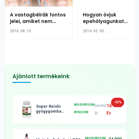
A vastagbélrák fontos
Hogyan óvjuk
jelei, amiket nem
epehólyagunkat
szabad figyelmen kívül
természetes
2016. 08. 15.
2014. 02. 05.
hagynia
ételekkel?
Ajánlott termékeink
-33%
MUSHROOM
16 990
24 990
Super Reishi
gyógygomba
WISDOM
Ft
Ft
tabletta, 120db
MUSHROOM