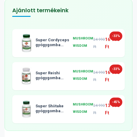
Ajánlott termékeink
-33%
MUSHROOM
16 990
24 990
Super Cordyceps
gyógygomba
WISDOM
Ft
Ft
tabletta, 120db
-33%
MUSHROOM
16 990
24 990
Super Reishi
gyógygomba
WISDOM
Ft
Ft
tabletta, 120db
-45%
MUSHROOM
13 990
24 990
Super Shiitake
gyógygomba
WISDOM
Ft
Ft
tabletta, 120db