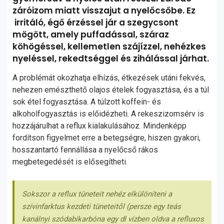
záróizom miatt visszajut a nyelőcsőbe. Ez
irritáló, égő érzéssel jár a szegycsont
mögött, amely puffadással, száraz
köhögéssel, kellemetlen szájízzel, nehézkes
nyeléssel, rekedtséggel és zihálással járhat.
A problémát okozhatja elhízás, étkezések utáni fekvés,
nehezen emészthető olajos ételek fogyasztása, és a túl
sok étel fogyasztása. A túlzott koffein- és
alkoholfogyasztás is előidézheti. A rekeszizomsérv is
hozzájárulhat a reflux kialakulásához. Mindenképp
fordítson figyelmet erre a betegségre, hiszen gyakori,
hosszantartó fennállása a nyelőcső rákos
megbetegedését is elősegítheti.
Sokszor a reflux tüneteit nehéz elkülöníteni a
szívinfarktus kezdeti tüneteitől (persze egy teás
kanálnyi szódabikarbóna egy dl vízben oldva a refluxos