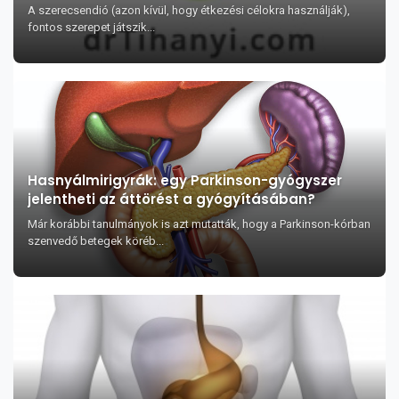
A szerecsendió (azon kívül, hogy étkezési célokra használják),
fontos szerepet játszik...
Hasnyálmirigyrák: egy Parkinson-gyógyszer
jelentheti az áttörést a gyógyításában?
Már korábbi tanulmányok is azt mutatták, hogy a Parkinson-kórban
szenvedő betegek köréb...