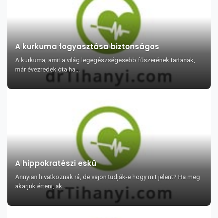
A kurkuma fogyasztása biztonságos
A kurkuma, amit a világ legegészségesebb fűszerének tartanak,
már évezredek óta ha...
A hippokratészi eskü
Annyian hivatkoznak rá, de vajon tudják-e hogy mit jelent? Ha meg
akarjuk érteni, ak...