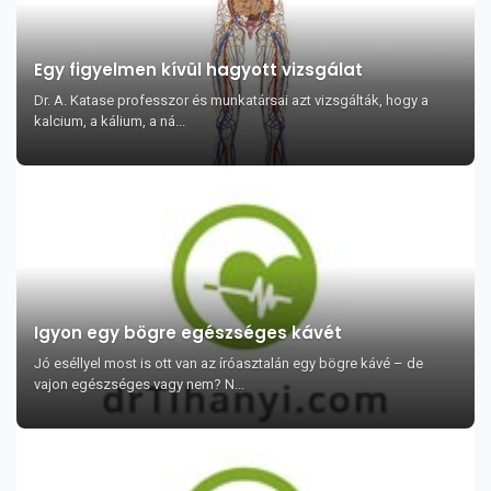
Egy figyelmen kívül hagyott vizsgálat
Dr. A. Katase professzor és munkatársai azt vizsgálták, hogy a
kalcium, a kálium, a ná...
Igyon egy bögre egészséges kávét
Jó eséllyel most is ott van az íróasztalán egy bögre kávé – de
vajon egészséges vagy nem? N...