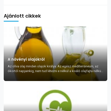
Ajánlott cikkek
A növényi olajokról
Az olíva olaj minden olajok királya. Az egész mediterráneum, az
ókortól napjainkig, nem tud létezni e nélkül a kiváló olajfajta nélkül.
Az olasz csizma...