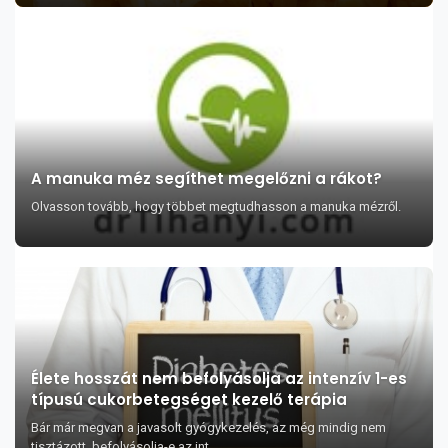
A manuka méz segíthet megelőzni a rákot?
Olvasson tovább, hogy többet megtudhasson a manuka mézről.
Élete hosszát nem befolyásolja az intenzív 1-es
típusú cukorbetegséget kezelő terápia
Bár már megvan a javasolt gyógykezelés, az még mindig nem
tisztázott, befolyásolja-e az int...