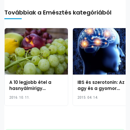
Továbbiak a Emésztés kategóriából
A 10 legjobb étel a
IBS és szerotonin: Az
hasnyálmirigy
agy és a gyomor
egészségének
kapcsolata
2016. 10. 11.
2015. 04. 14.
fenntartásához