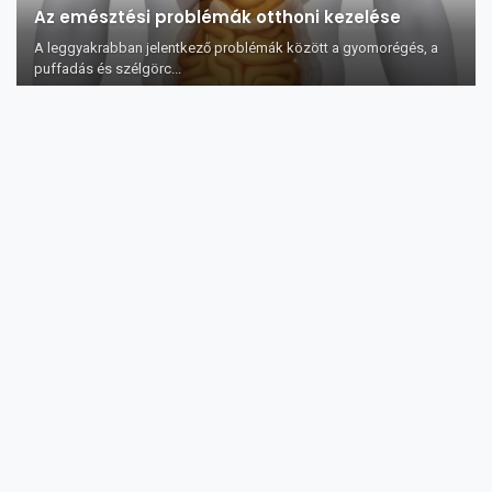
Az emésztési problémák otthoni kezelése
A leggyakrabban jelentkező problémák között a gyomorégés, a
puffadás és szélgörc...
Természetes, kutatásokkal igazolt gyógymód a
migrén kezelésére
Rossz hírekkel szolgálunk azoknak a migréntől szenvedőknek,
akik nem tesznek lépé...