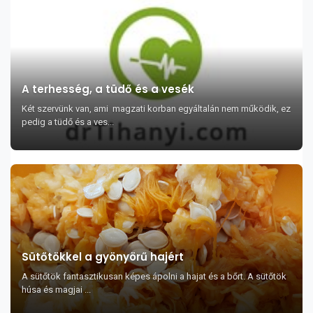
A terhesség, a tüdő és a vesék
Két szervünk van, ami magzati korban egyáltalán nem működik, ez
pedig a tüdő és a ves...
Sütőtökkel a gyönyörű hajért
A sütőtök fantasztikusan képes ápolni a hajat és a bőrt. A sütőtök
húsa és magjai ...