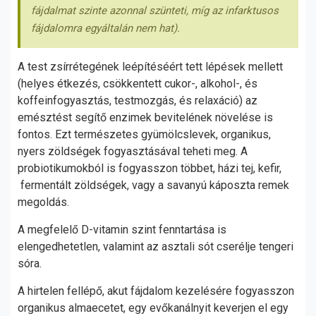
fájdalmat szinte azonnal szünteti, míg az infarktusos
fájdalomra egyáltalán nem hat).
A test zsírrétegének leépítéséért tett lépések mellett
(helyes étkezés, csökkentett cukor-, alkohol-, és
koffeinfogyasztás, testmozgás, és relaxáció) az
emésztést segítő enzimek bevitelének növelése is
fontos. Ezt természetes gyümölcslevek, organikus,
nyers zöldségek fogyasztásával teheti meg. A
probiotikumokból is fogyasszon többet, házi tej, kefir,
fermentált zöldségek, vagy a savanyú káposzta remek
megoldás.
A megfelelő D-vitamin szint fenntartása is
elengedhetetlen, valamint az asztali sót cserélje tengeri
sóra.
A hirtelen fellépő, akut fájdalom kezelésére fogyasszon
organikus almaecetet, egy evőkanálnyit keverjen el egy