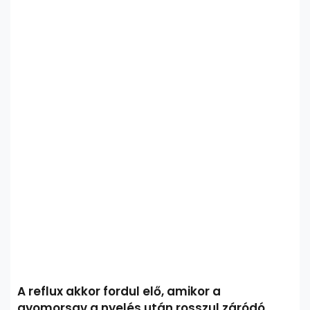
A reflux akkor fordul elő, amikor a
gyomorsav a nyelés után rosszul záródó