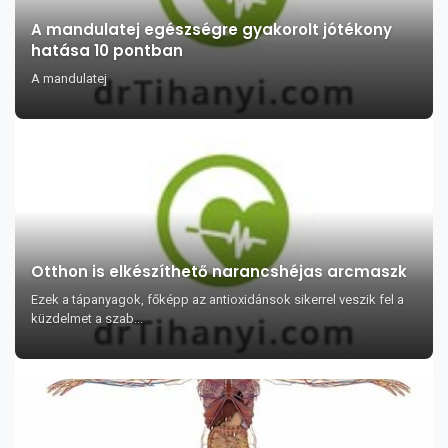
A mandulatej egészségre gyakorolt jótékony
hatása 10 pontban
A mandulatej
Otthon is elkészíthető narancshéjas arcmaszk
Ezek a tápanyagok, főképp az antioxidánsok sikerrel veszik fel a
küzdelmet a szab...