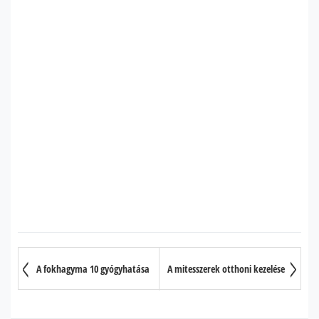
A fokhagyma 10 gyógyhatása
A mitesszerek otthoni kezelése