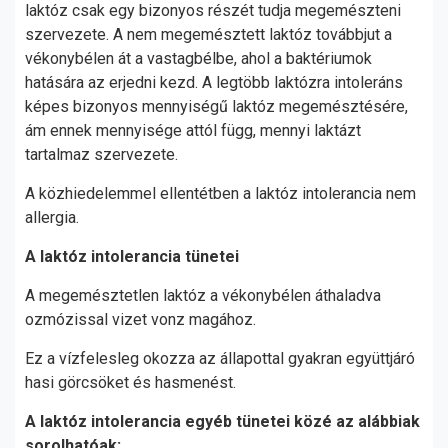
laktóz csak egy bizonyos részét tudja megemészteni
szervezete. A nem megemésztett laktóz továbbjut a
vékonybélen át a vastagbélbe, ahol a baktériumok
hatására az erjedni kezd. A legtöbb laktózra intoleráns
képes bizonyos mennyiségű laktóz megemésztésére,
ám ennek mennyisége attól függ, mennyi laktázt
tartalmaz szervezete.
A közhiedelemmel ellentétben a laktóz intolerancia nem
allergia.
A laktóz intolerancia tünetei
A megemésztetlen laktóz a vékonybélen áthaladva
ozmózissal vizet vonz magához.
Ez a vízfelesleg okozza az állapottal gyakran együttjáró
hasi görcsöket és hasmenést.
A laktóz intolerancia egyéb tünetei közé az alábbiak
sorolhatóak: