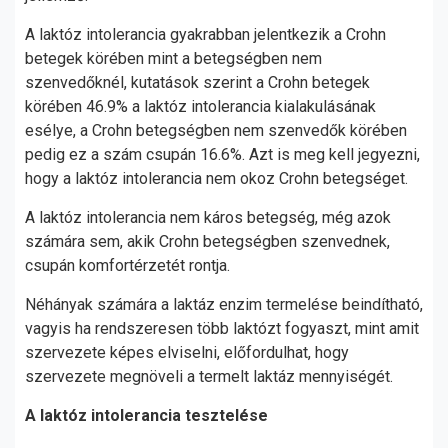
A laktóz intolerancia gyakrabban jelentkezik a Crohn
betegek körében mint a betegségben nem
szenvedőknél, kutatások szerint a Crohn betegek
körében 46.9% a laktóz intolerancia kialakulásának
esélye, a Crohn betegségben nem szenvedők körében
pedig ez a szám csupán 16.6%. Azt is meg kell jegyezni,
hogy a laktóz intolerancia nem okoz Crohn betegséget.
A laktóz intolerancia nem káros betegség, még azok
számára sem, akik Crohn betegségben szenvednek,
csupán komfortérzetét rontja.
Néhányak számára a laktáz enzim termelése beindítható,
vagyis ha rendszeresen több laktózt fogyaszt, mint amit
szervezete képes elviselni, előfordulhat, hogy
szervezete megnöveli a termelt laktáz mennyiségét.
A laktóz intolerancia tesztelése