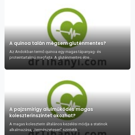
A quinoa talán mégsem gluténmentes?
Az Andokban termő quinoa egy magas tápanyag- és
proteintartalmú magfajta. A gluténmentes étre...
A pajzsmirigy alulműködés magas
koleszterinszintet okozhat?
A magas koleszterin általános kezelési módja a statinok
alkalmazása, „természetesen” szintetik...