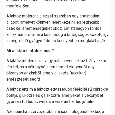
megfelelően.
A laktóz ntolerancia ezzel szemben egy ártalmatlan
állapot, amelyet könnyen lehet kezelni, és leginkább
csak kellemetlenségeket okoz. Emiatt nagyon fontos
annak ismerete, mi a különbség a betegségek között, így
a megfelelő gyógymódot is könnyebben megtalálhatják.
Mi a laktóz intolerancia?
A laktóz intolerancia, vagy más néven laktáz hiány akkor
lép fel, ha a vékonybél nem termel elegendőt egy
bizonyos enzimből, amely a laktóz (tejcukor)
emésztését segíti.
A laktáz enzim a laktózt egyszerűbb felépítésű cukrokra
bontja, glükózra és galaktózra, amelyeket a vékonybél
gyorsan fel tud szívni és a véráramba tud juttatni.
Azonban ha szervezetében nincsen elegendő laktáz, a