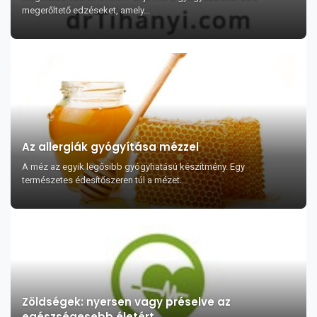
megerőltető edzéseket, amely...
Az allergiák gyógyítása mézzel
A méz az egyik legősibb gyógyhatású készítmény. Egy
természetes édesítőszeren túl a mézet...
Zöldségek: nyersen vagy préselve az
egészségesebb életért