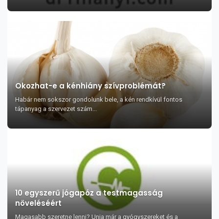
Okozhat-e a kénhiány szívproblémát?
Habár nem sokszor gondolunk bele, a kén rendkívül fontos
tápanyag a szervezet szám...
10 egyszerű jógapóz a testmagasság
növeléséért
Magasabb szeretne lenni? Unja már a gyógyszereket és a