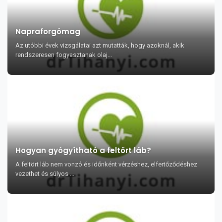
Napraforgómag
Az utóbbi évek vizsgálatai azt mutatták, hogy azoknál, akik
rendszeresen fogyasztanak olaj...
Hogyan gyógyítható a feltört láb?
A feltört láb nem vonzó és időnként vérzéshez, elfertőződéshez
vezethet és súlyos ...