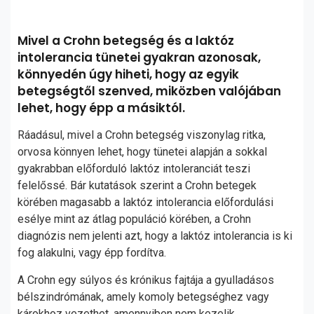
Mivel a Crohn betegség és a laktóz
intolerancia tünetei gyakran azonosak,
könnyedén úgy hiheti, hogy az egyik
betegségtől szenved, miközben valójában
lehet, hogy épp a másiktól.
Ráadásul, mivel a Crohn betegség viszonylag ritka,
orvosa könnyen lehet, hogy tünetei alapján a sokkal
gyakrabban előforduló laktóz intoleranciát teszi
felelőssé. Bár kutatások szerint a Crohn betegek
körében magasabb a laktóz intolerancia előfordulási
esélye mint az átlag populáció körében, a Crohn
diagnózis nem jelenti azt, hogy a laktóz intolerancia is ki
fog alakulni, vagy épp fordítva.
A Crohn egy súlyos és krónikus fajtája a gyulladásos
bélszindrómának, amely komoly betegséghez vagy
károkhoz vezethet, amennyiben nem kezelik