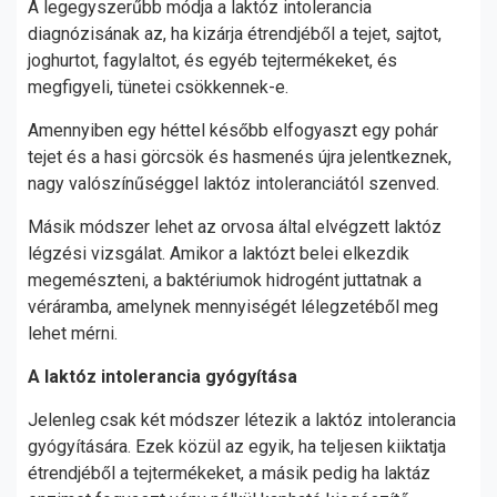
A legegyszerűbb módja a laktóz intolerancia
diagnózisának az, ha kizárja étrendjéből a tejet, sajtot,
joghurtot, fagylaltot, és egyéb tejtermékeket, és
megfigyeli, tünetei csökkennek-e.
Amennyiben egy héttel később elfogyaszt egy pohár
tejet és a hasi görcsök és hasmenés újra jelentkeznek,
nagy valószínűséggel laktóz intoleranciától szenved.
Másik módszer lehet az orvosa által elvégzett laktóz
légzési vizsgálat. Amikor a laktózt belei elkezdik
megemészteni, a baktériumok hidrogént juttatnak a
véráramba, amelynek mennyiségét lélegzetéből meg
lehet mérni.
A laktóz intolerancia gyógyítása
Jelenleg csak két módszer létezik a laktóz intolerancia
gyógyítására. Ezek közül az egyik, ha teljesen kiiktatja
étrendjéből a tejtermékeket, a másik pedig ha laktáz