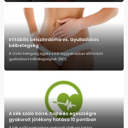
Irritábilis bélszinrdóma vs. Gyulladásos
bélbetegség
A Crohn betegség egyike a két leggyakrabban előforduló
gyulladásos bélbetegségnek (IBD)....
A kék szőlő bőrre, hajra és egészségre
gyakorolt jótékony hatása 10 pontban
A kék szőlő egészségre gyakorolt jótékony hatása