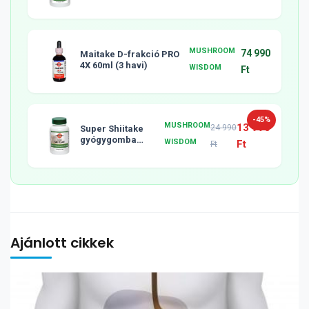
tabletta, 120db
MUSHROOM
74 990
Maitake D-frakció PRO
4X 60ml (3 havi)
WISDOM
Ft
-45%
MUSHROOM
13 990
24 990
Super Shiitake
gyógygomba
WISDOM
Ft
Ft
tabletta, 120db
Ajánlott cikkek