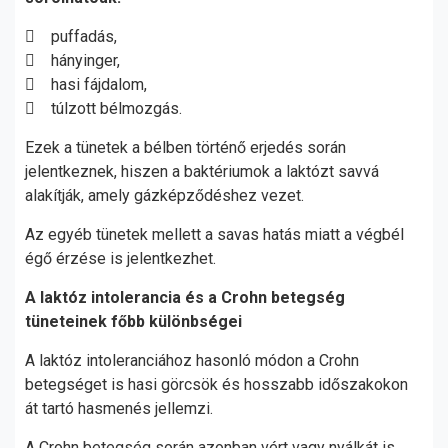
 puffadás,
 hányinger,
 hasi fájdalom,
 túlzott bélmozgás.
Ezek a tünetek a bélben történő erjedés során
jelentkeznek, hiszen a baktériumok a laktózt savvá
alakítják, amely gázképződéshez vezet.
Az egyéb tünetek mellett a savas hatás miatt a végbél
égő érzése is jelentkezhet.
A laktóz intolerancia és a Crohn betegség
tüneteinek főbb különbségei
A laktóz intoleranciához hasonló módon a Crohn
betegséget is hasi görcsök és hosszabb időszakokon
át tartó hasmenés jellemzi.
A Crohn betegség során azonban vért vagy nyálkát is