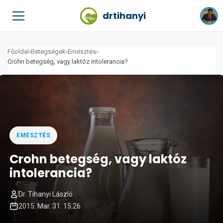
drtihanyi
Főoldal
›
Betegségek
›
Emésztés
›
Crohn betegség, vagy laktóz intolerancia?
EMÉSZTÉS
Crohn betegség, vagy laktóz
intolerancia?
Dr. Tihanyi László
2015. Mar. 31. 15:26