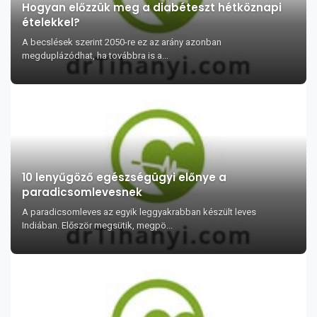
Hogyan előzzük meg a diabéteszt hétköznapi
ételekkel?
A becslések szerint 2050-re ez az arány azonban
megduplázódhat, ha továbbra is a...
10 lenyűgöző egészségügyi előnye a
paradicsomlevesnek
A paradicsomleves az egyik leggyakrabban készült leves
Indiában. Először megsütik, megpö...