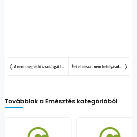
A nem megfelelő izzadásgátlók esetleges mellékhatásai
Élete hosszát nem befolyásolja az intenzív 1-es típusú cukorbetegséget kezelő terápia
Továbbiak a Emésztés kategóriából