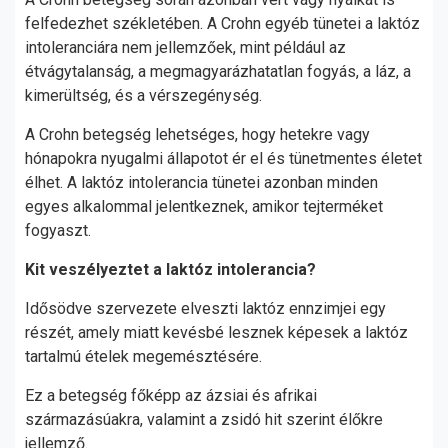
felfedezhet székletében. A Crohn egyéb tünetei a laktóz
intoleranciára nem jellemzőek, mint például az
étvágytalanság, a megmagyarázhatatlan fogyás, a láz, a
kimerültség, és a vérszegénység.
A Crohn betegség lehetséges, hogy hetekre vagy
hónapokra nyugalmi állapotot ér el és tünetmentes életet
élhet. A laktóz intolerancia tünetei azonban minden
egyes alkalommal jelentkeznek, amikor tejterméket
fogyaszt.
Kit veszélyeztet a laktóz intolerancia?
Idősödve szervezete elveszti laktóz ennzimjei egy
részét, amely miatt kevésbé lesznek képesek a laktóz
tartalmú ételek megemésztésére.
Ez a betegség főképp az ázsiai és afrikai
származásúakra, valamint a zsidó hit szerint élőkre
jellemző.