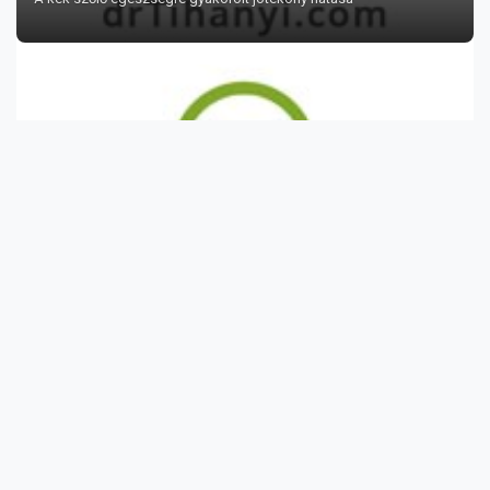
10 régi szóbeszéd az egészségről
Ahogy a családi receptek kézről kézre járnak generációról
generációra, úgy jutna...
Vérvonal