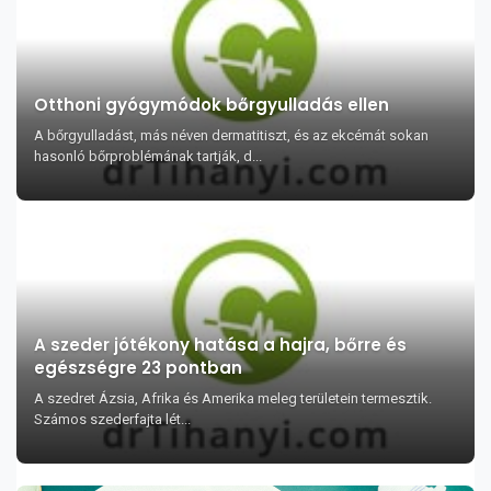
Otthoni gyógymódok bőrgyulladás ellen
A bőrgyulladást, más néven dermatitiszt, és az ekcémát sokan
hasonló bőrproblémának tartják, d...
A szeder jótékony hatása a hajra, bőrre és
egészségre 23 pontban
A szedret Ázsia, Afrika és Amerika meleg területein termesztik.
Számos szederfajta lét...