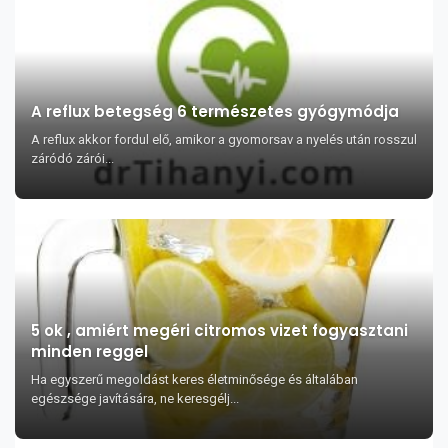
A reflux betegség 6 természetes gyógymódja
A reflux akkor fordul elő, amikor a gyomorsav a nyelés után rosszul
záródó zárói...
5 ok , amiért megéri citromos vizet fogyasztani
minden reggel
Ha egyszerű megoldást keres életminősége és általában
egészsége javítására, ne keresgélj...