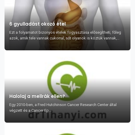
6 gyulladást okozó étel
Ezt a folyamatot bizonyos ételek fogyasztása elősegítheti, főleg
azok, amik tele vannak cukorral, sőt olyanok is köztük vannak,
amik elsőre ártalmatlannak tűnnek. ...
Halolaj a mellrák ellen?
Egy 2010-ben, a Fred Hutchinson Cancer Research Center által
végzett és a Cancer Ep...