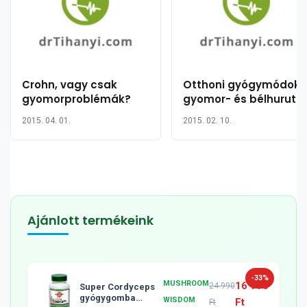
Crohn, vagy csak
Otthoni gyógymódok 
gyomorproblémák?
gyomor- és bélhurut
(gasztroenteritisz)
2015. 04. 01.
2015. 02. 10.
kezelésére
Ajánlott termékeink
-33%
MUSHROOM
16 990
24 990
Super Cordyceps
gyógygomba
WISDOM
Ft
Ft