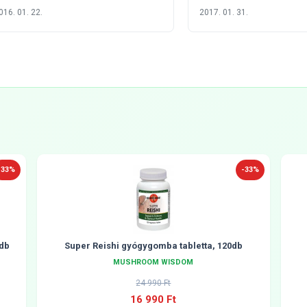
egtöbben figyelmen kívül
májműködésre
016. 01. 22.
2017. 01. 31.
hagyunk
-33%
-33%
db
Super Reishi gyógygomba tabletta, 120db
MUSHROOM WISDOM
24 990 Ft
16 990 Ft