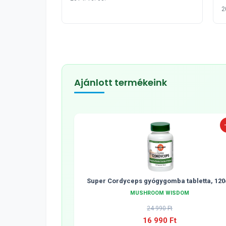
l
2
Ajánlott termékeink
Super Cordyceps gyógygomba tabletta, 120
MUSHROOM WISDOM
24 990 Ft
16 990 Ft