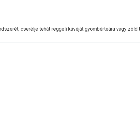
ndszerét, cserélje tehát reggeli kávéját gyömbérteára vagy zöld t