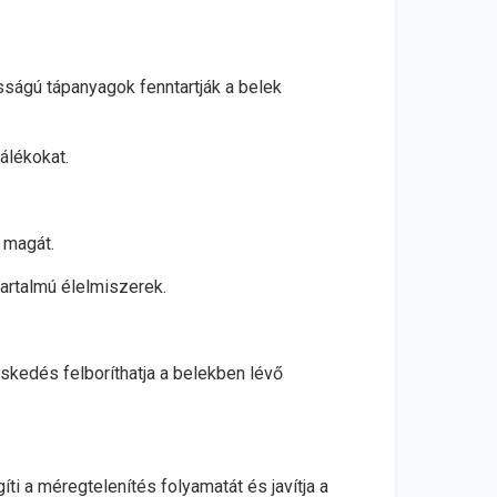
sságú tápanyagok fenntartják a belek
álékokat.
 magát.
tartalmú élelmiszerek.
skedés felboríthatja a belekben lévő
íti a méregtelenítés folyamatát és javítja a