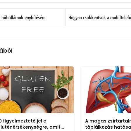
 hőhullámok enyhítésére
ából
0 figyelmeztető jel a
A magas zsírtarta
luténérzékenységre, amit
táplálkozás hatása