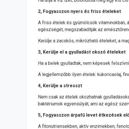
Ha unja a víz ízét, bolondítsa meg egy kis ci
2, Fogyasszon nyers és friss ételeket
A friss ételek és gyümölcsök vitaminokban, 
egészségét, megszabadítják az emésztőrends
Kerülje a zacskós, mikrózható ételeket, a m
3, Kerülje el a gyulladást okozó ételeket
Ha a belek gyulladtak, nem képesek felszívni
A legjellemzőbb ilyen ételek: kukoricaolaj, fi
4, Kerülje a stresszt
Nem csak az ételek okozhatnak gyulladásokat
baktériumok egyensúlyát, ami az egész szerv
5, Fogyasszon árpafű levet étkezések elő
A fitonutriensekben, aktív enzimekben, fenolo