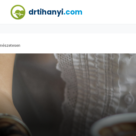
drtihanyi
.com
rmészetesen