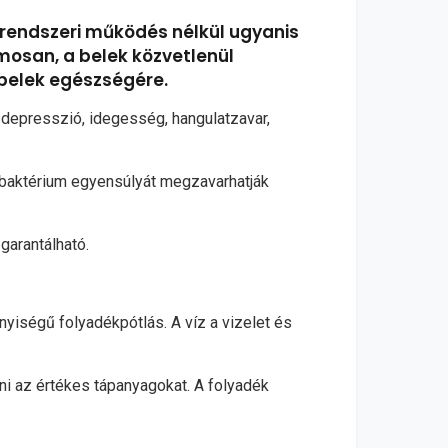
őrendszeri működés nélkül ugyanis
osan, a belek közvetlenül
 belek egészségére.
 depresszió, idegesség, hangulatzavar,
 baktérium egyensúlyát megzavarhatják
arantálható.
yiségű folyadékpótlás. A víz a vizelet és
vni az értékes tápanyagokat. A folyadék