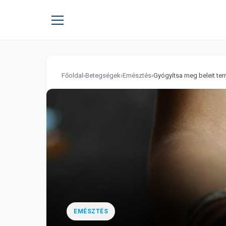
Főoldal
›
Betegségek
›
Emésztés
›
Gyógyítsa meg beleit te
EMÉSZTÉS