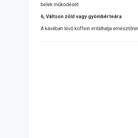
belek működését.
6, Váltson zöld vagy gyömbérteára
A kávéban lévő koffein irritálhatja emésztőre