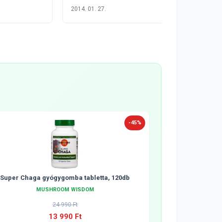
2014. 01. 27.
-45%
Super Chaga gyógygomba tabletta, 120db
MUSHROOM WISDOM
24 990 Ft
13 990 Ft