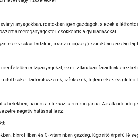
tromlével vagy fűszerekkel.
ásványi anyagokban, rostokban igen gazdagok, s ezek a létfonto
zert a méreganyagoktól, csökkentik a gyulladásokat.
agas só és cukor tartalmú, rossz minőségű zsírokban gazdag tápl
 megfelelően a tápanyagokat, ezért állandóan fáradtnak érezheti
nomított cukor, tartósítószerek, ízfokozók, tejtermékek és glutén 
 a belekben, hanem a stressz, a szorongás is. Az állandó idege
ezetre negatív hatással lesz.
tt
kban, klorofillban és C-vitaminban gazdag, lúgosító árpafű lé seg