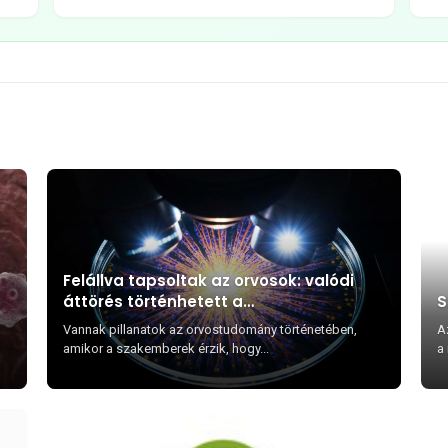
Felállva tapsoltak az orvosok: valódi
áttörés történhetett a
S
hasnyálmirigyrák kezelésében
Vannak pillanatok az orvostudomány történetében,
A
amikor a szakemberek érzik, hogy...
a 