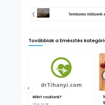
Természetes módszerek a
Továbbiak a Emésztés kategóri
Miért csuklunk?
1
g
2014. 10. 08.