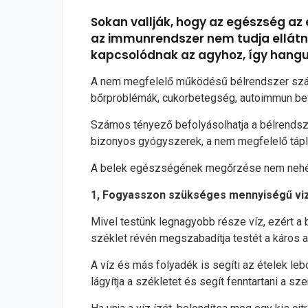
Sokan vallják, hogy az egészség a
az immunrendszer nem tudja ellátn
kapcsolódnak az agyhoz, így hangu
A nem megfelelő működésű bélrendszer számos
bőrproblémák, cukorbetegség, autoimmun bete
Számos tényező befolyásolhatja a bélrendsze
bizonyos gyógyszerek, a nem megfelelő táplá
A belek egészségének megőrzése nem nehéz f
1, Fogyasszon szükséges mennyiségű vi
Mivel testünk legnagyobb része víz, ezért a
széklet révén megszabadítja testét a káros a
A víz és más folyadék is segíti az ételek le
lágyítja a székletet és segít fenntartani a s