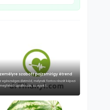
zemélyre szabott pajzsmirigy étrend
z egészséges életmód, melynek fontos részét képezi
megfelelő táplálkozás, az egyik l...