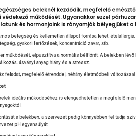
z egészséges beleknél kezdődik, megfelelő emészt
i védekező működését. Ugyanakkor ezzel párhuzam
latunk és hormonjaink is rányomják bélyegjüket a
 betegség és kellemetlen állapot forrása lehet: ételallergia,
gség, gyakori fertőzések, koncentráció zavar, stb.
r működését, elpusztítva a normális bélflórát. A belekben lévő
lkozás, ásványi anyag hiány és a stressz.
eladat, megfelelő étrenddel, néhány életmódbeli változással g
zet
 belek ideális működéséhez is elengedhetetlen a megfelelő menn
nyagoktól.
bontását a belekben, a szervezet pedig könnyebben fel tudja szí
zervezet pH egyensúlyát.