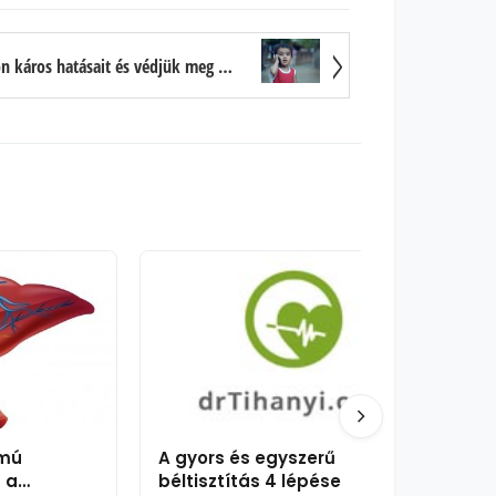
Hogyan csökkentsük a mobiltelefon káros hatásait és védjük meg magunkat a sugárzástól?
lmú
A gyors és egyszerű
 a
béltisztítás 4 lépése