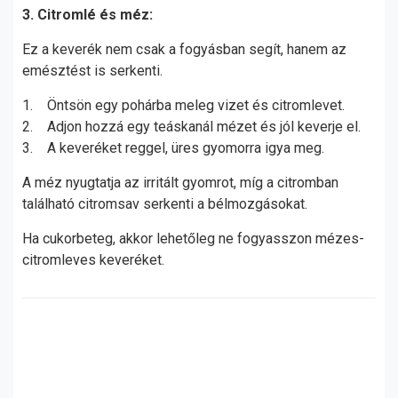
3. Citromlé és méz:
Ez a keverék nem csak a fogyásban segít, hanem az
emésztést is serkenti.
1. Öntsön egy pohárba meleg vizet és citromlevet.
2. Adjon hozzá egy teáskanál mézet és jól keverje el.
3. A keveréket reggel, üres gyomorra igya meg.
A méz nyugtatja az irritált gyomrot, míg a citromban
található citromsav serkenti a bélmozgásokat.
Ha cukorbeteg, akkor lehetőleg ne fogyasszon mézes-
citromleves keveréket.