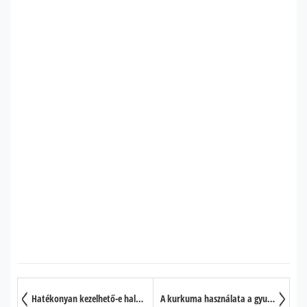
Hatékonyan kezelhető-e halolajjal az ADHD (hiperaktivitási zavar)?
A kurkuma használata a gyulladásos problémák esetében