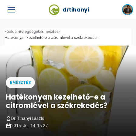
drtihanyi
Főoldal
›
Betegségek
›
Emésztés
›
Hatékonyan kezelhető-e a citromlével a székrekedés...
EMÉSZTÉS
Hatékonyan kezelhető-e a
citromlével a székrekedés?
Dr. Tihanyi László
2015. Jul. 14. 15:27