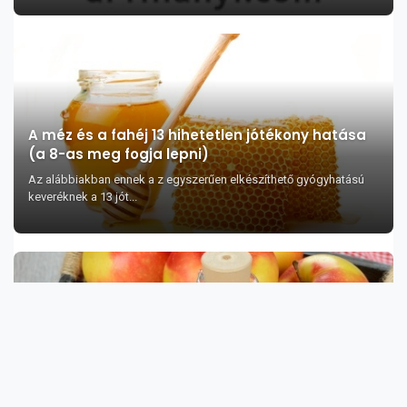
A méz és a fahéj 13 hihetetlen jótékony hatása
(a 8-as meg fogja lepni)
Az alábbiakban ennek a z egyszerűen elkészíthető gyógyhatású
keveréknek a 13 jót...
35 indok arra, hogy minden nap használjon
almabor ecetet