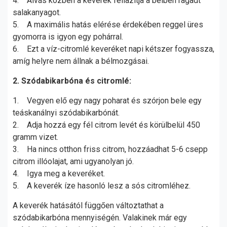
4. Alvás közben a keverék fellazítja a bélben ragadt
salakanyagot.
5. A maximális hatás elérése érdekében reggel üres
gyomorra is igyon egy pohárral.
6. Ezt a víz-citromlé keveréket napi kétszer fogyassza,
amíg helyre nem állnak a bélmozgásai.
2. Szódabikarbóna és citromlé:
1. Vegyen elő egy nagy poharat és szórjon bele egy
teáskanálnyi szódabikarbónát.
2. Adja hozzá egy fél citrom levét és körülbelül 450
gramm vizet.
3. Ha nincs otthon friss citrom, hozzáadhat 5-6 csepp
citrom illóolajat, ami ugyanolyan jó.
4. Igya meg a keveréket.
5. A keverék íze hasonló lesz a sós citromléhez.
A keverék hatásától függően változtathat a
szódabikarbóna mennyiségén. Valakinek már egy