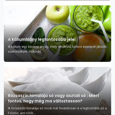
A káliumhiány legfontosabb jelei
A kálium egy ásványi anyag, mely rendkívül fontos szerepet játszik
szervezetünk működé...
Rózsaszín himalája só vagy asztali só : Miért
fontos, hogy még ma változtasson?
A rózsaszín himalája só most már hivatalosan is a legtisztább só a
Földön, ami több...