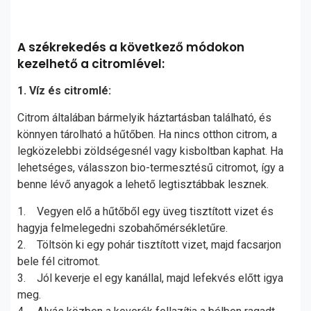
A székrekedés a következő módokon
kezelhető a citromlével:
1. Víz és citromlé:
Citrom általában bármelyik háztartásban található, és
könnyen tárolható a hűtőben. Ha nincs otthon citrom, a
legközelebbi zöldségesnél vagy kisboltban kaphat. Ha
lehetséges, válasszon bio-termesztésű citromot, így a
benne lévő anyagok a lehető legtisztábbak lesznek.
1. Vegyen elő a hűtőből egy üveg tisztított vizet és
hagyja felmelegedni szobahőmérsékletűre.
2. Töltsön ki egy pohár tisztított vizet, majd facsarjon
bele fél citromot.
3. Jól keverje el egy kanállal, majd lefekvés előtt igya
meg.