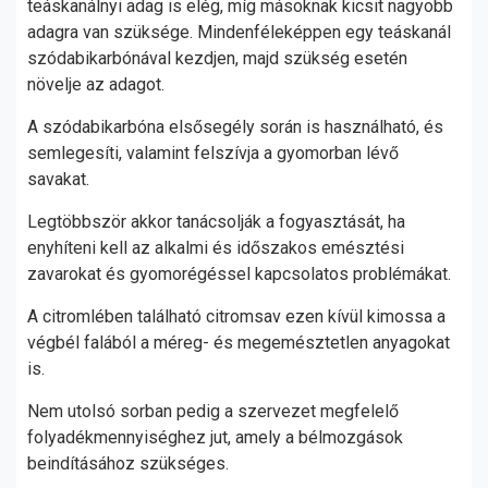
teáskanálnyi adag is elég, míg másoknak kicsit nagyobb
adagra van szüksége. Mindenféleképpen egy teáskanál
szódabikarbónával kezdjen, majd szükség esetén
növelje az adagot.
A szódabikarbóna elsősegély során is használható, és
semlegesíti, valamint felszívja a gyomorban lévő
savakat.
Legtöbbször akkor tanácsolják a fogyasztását, ha
enyhíteni kell az alkalmi és időszakos emésztési
zavarokat és gyomorégéssel kapcsolatos problémákat.
A citromlében található citromsav ezen kívül kimossa a
végbél falából a méreg- és megemésztetlen anyagokat
is.
Nem utolsó sorban pedig a szervezet megfelelő
folyadékmennyiséghez jut, amely a bélmozgások
beindításához szükséges.