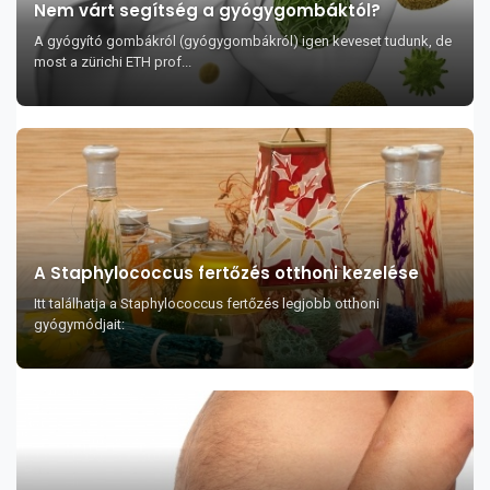
Nem várt segítség a gyógygombáktól?
A gyógyító gombákról (gyógygombákról) igen keveset tudunk, de
most a zürichi ETH prof...
A Staphylococcus fertőzés otthoni kezelése
Itt találhatja a Staphylococcus fertőzés legjobb otthoni
gyógymódjait: