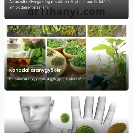
Az aszalt szilva gazdag rostokban, A-vitaminban és kitűnő
antioxidáns-forrás, ami ...
Kanadai aranygyökér
Kanadai aranygyökér: a gyógyír mindenre?