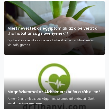
Miért nevezték az egyiptomiak az aloe verát a
„halhatatlanság növényének”?
Egy kutatás szerint az aloe vera birtokában van antibakteriális,
vírusölő, gomba...
Magnéziummal az Alzheimer-kór és a rák ellen?
A memória romlása, csakúgy, mint az emésztőrendszeri rákok
kialakulásának megemel...