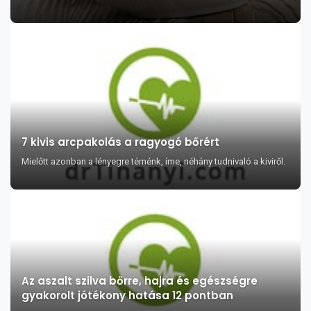
7 kivis arcpakolás a ragyogó bőrért
Mielőtt azonban a lényegre térnénk, íme, néhány tudnivaló a kiviről.
Az aszalt szilva bőrre, hajra és egészségre
gyakorolt jótékony hatása 12 pontban