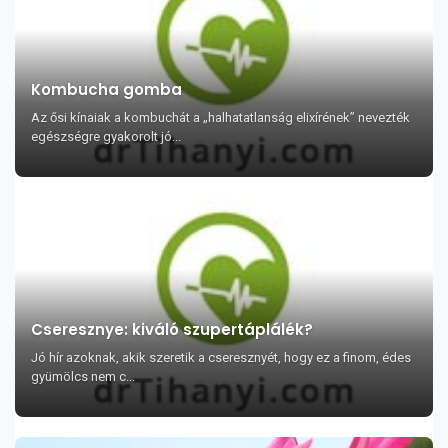
Kombucha gomba
Az ősi kínaiak a kombuchát a „halhatatlanság elixírének” nevezték
egészségre gyakorolt jó...
Cseresznye: kiváló szupertáplálék?
Jó hír azoknak, akik szeretik a cseresznyét, hogy ez a finom, édes
gyümölcs nem c...