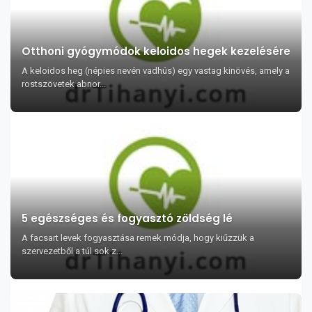
Otthoni gyógymódok keloidos hegek kezelésére
A keloidos heg (népies nevén vadhús) egy vastag kinövés, amely a
rostszövetek abnor...
5 egészséges és fogyasztó zöldség lé
A facsart levek fogyasztása remek módja, hogy kiűzzük a
szervezetből a túl sok z...