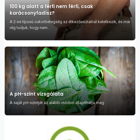
100 kg alatt a férfi nem férfi, csak
karácsonyfadísz?
A 2-es típusú cukorbetegség az étkezőasztalnál keletkezik, és már
rég tudjuk, hogy nem...
A pH-szint vizsgálata
A saját pH-szintjét az alábbi módon állapíthatja meg: