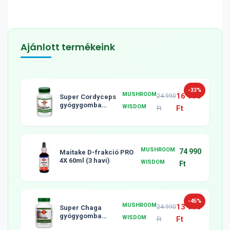
Ajánlott termékeink
-33%
MUSHROOM
16 990
24 990
Super Cordyceps
gyógygomba
WISDOM
Ft
Ft
tabletta, 120db
MUSHROOM
74 990
Maitake D-frakció PRO
4X 60ml (3 havi)
WISDOM
Ft
-45%
MUSHROOM
13 990
24 990
Super Chaga
gyógygomba
WISDOM
Ft
Ft
tabletta, 120db