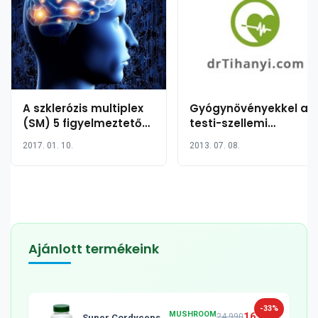
A szklerózis multiplex
Gyógynövényekkel a
(SM) 5 figyelmeztető
testi-szellemi
jele, amit Önnek is
egészségért
2017. 01. 10.
2013. 07. 08.
ismernie kell
Ajánlott termékeink
-33%
MUSHROOM
16 990
24 990
Super Cordyceps