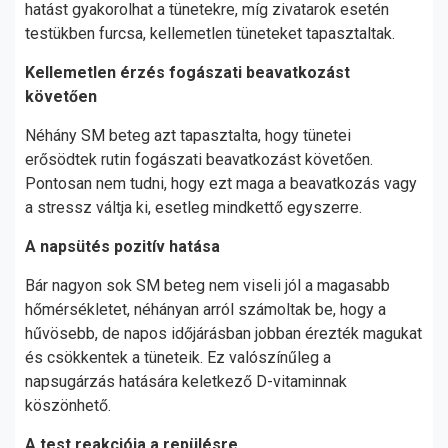
hatást gyakorolhat a tünetekre, míg zivatarok esetén
testükben furcsa, kellemetlen tüneteket tapasztaltak.
Kellemetlen érzés fogászati beavatkozást
követően
Néhány SM beteg azt tapasztalta, hogy tünetei
erősödtek rutin fogászati beavatkozást követően.
Pontosan nem tudni, hogy ezt maga a beavatkozás vagy
a stressz váltja ki, esetleg mindkettő egyszerre.
A napsütés pozitív hatása
Bár nagyon sok SM beteg nem viseli jól a magasabb
hőmérsékletet, néhányan arról számoltak be, hogy a
hűvösebb, de napos időjárásban jobban érezték magukat
és csökkentek a tüneteik. Ez valószínűleg a
napsugárzás hatására keletkező D-vitaminnak
köszönhető.
A test reakciója a repülésre