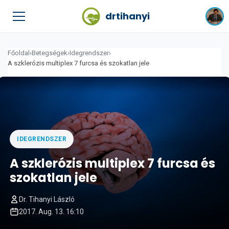
drtihanyi
Főoldal
›
Betegségek
›
Idegrendszer
›
A szklerózis multiplex 7 furcsa és szokatlan jele
IDEGRENDSZER
A szklerózis multiplex 7 furcsa és
szokatlan jele
Dr. Tihanyi László
2017. Aug. 13. 16:10