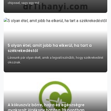
chipssel, vagy egy mé...
5 olyan étel, amit jobb ha elkerül, ha tart a
székrekedéstől
Lássunk pár olyan ételt, amik a legvalószínűbb, hogy székrekedést
okoznak.
A kókuszvíz bőrre, hajra és egészségre
gyakorolt jótékony hatása 39 pontban