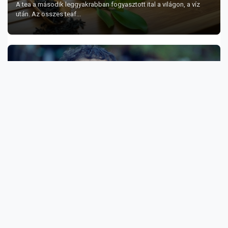
A tea a második leggyakrabban fogyasztott ital a világon, a víz
után. Az összes teaf...
Hogyan csökkentsük a mobiltelefon káros
hatásait és védjük meg magunkat a
sugárzástól?
Ma már gyakorlatilag elképzelhetetlen az életünk mobiltelefon
nélkül és ez részbe...