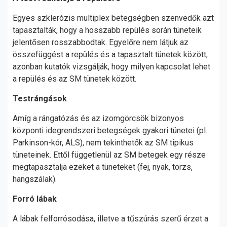
Egyes szklerózis multiplex betegségben szenvedők azt
tapasztalták, hogy a hosszabb repülés során tüneteik
jelentősen rosszabbodtak. Egyelőre nem látjuk az
összefüggést a repülés és a tapasztalt tünetek között,
azonban kutatók vizsgálják, hogy milyen kapcsolat lehet
a repülés és az SM tünetek között.
Testrángások
Amíg a rángatózás és az izomgörcsök bizonyos
központi idegrendszeri betegségek gyakori tünetei (pl.
Parkinson-kór, ALS), nem tekinthetők az SM tipikus
tüneteinek. Ettől függetlenül az SM betegek egy része
megtapasztalja ezeket a tüneteket (fej, nyak, törzs,
hangszálak).
Forró lábak
A lábak felforrósodása, illetve a tűszúrás szerű érzet a