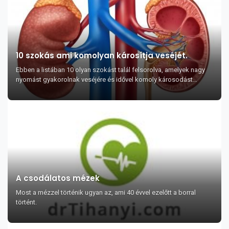
10 szokás ami komolyan károsítja veséjét.
Ebben a listában 10 olyan szokást talál felsorolva, amelyek nagy
nyomást gyakorolnak veséjére és idővel komoly károsodást
okozhatnak benne.
A csodálatos mézek
Most a mézzel történik ugyan az, ami 40 évvel ezelőtt a borral
történt.