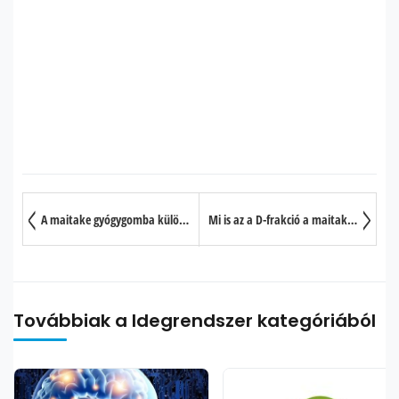
A maitake gyógygomba különleges hatásai a szervezetre
Mi is az a D-frakció a maitake gyógygombában?
Továbbiak a Idegrendszer kategóriából