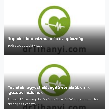
Napjaink hedonizmusa és az egészség
Egészséges táplálkozás
Tévhitek fogyást elősegítő ételekről, amik
igazából hizlalnak
A szebb külső (megjelenés) érdekében történő fogyás nem lehet
akadálya az egészs...