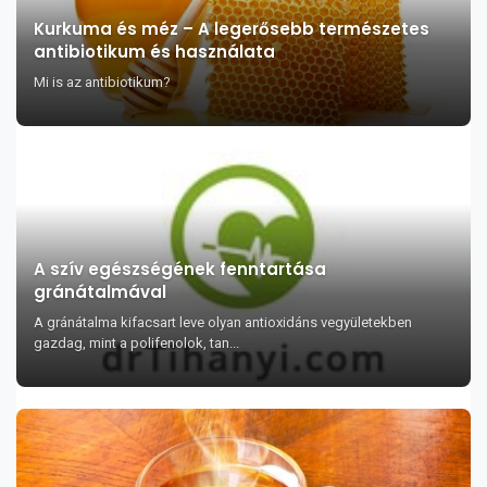
Kurkuma és méz – A legerősebb természetes
antibiotikum és használata
Mi is az antibiotikum?
A szív egészségének fenntartása
gránátalmával
A gránátalma kifacsart leve olyan antioxidáns vegyületekben
gazdag, mint a polifenolok, tan...