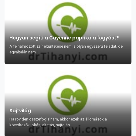
Hogyan segíti a Cayenne paprika a fogyást?
A felhalmozott zsír eltűntetése nem is olyan egyszerű feladat, de
egyáltalán nem l...
Sajtvilág
Ha röviden összefoglalnám, akkor ezek az állomások a
következők: oltás, altatás, sajtolás...