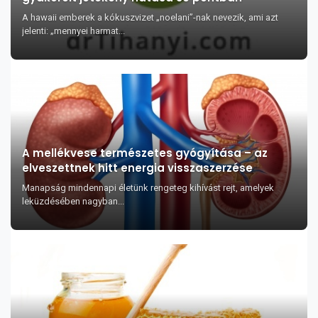
A hawaii emberek a kókuszvizet „noelani”-nak nevezik, ami azt
jelenti: „mennyei harmat...
A mellékvese természetes gyógyítása – az
elveszettnek hitt energia visszaszerzése
Manapság mindennapi életünk rengeteg kihívást rejt, amelyek
leküzdésében nagyban...