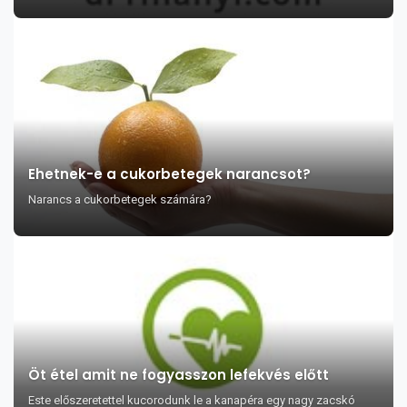
Ehetnek-e a cukorbetegek narancsot?
Narancs a cukorbetegek számára?
Öt étel amit ne fogyasszon lefekvés előtt
Este előszeretettel kucorodunk le a kanapéra egy nagy zacskó