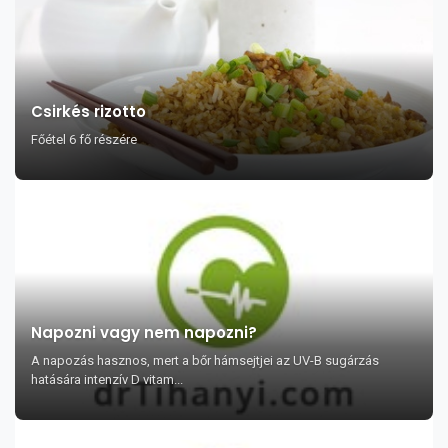
Csirkés rizotto
Főétel 6 fő részére
Napozni vagy nem napozni?
A napozás hasznos, mert a bőr hámsejtjei az UV-B sugárzás
hatására intenzív D vitam...