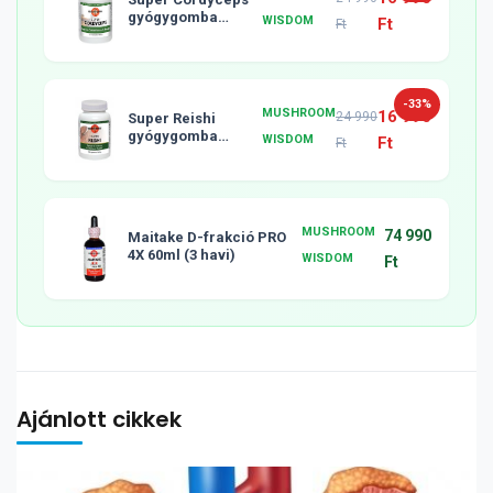
gyógygomba
WISDOM
Ft
Ft
tabletta, 120db
-33%
MUSHROOM
16 990
24 990
Super Reishi
gyógygomba
WISDOM
Ft
Ft
tabletta, 120db
MUSHROOM
74 990
Maitake D-frakció PRO
4X 60ml (3 havi)
WISDOM
Ft
Ajánlott cikkek