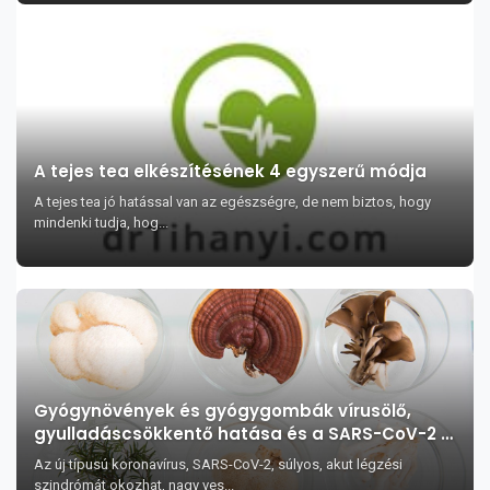
A tejes tea elkészítésének 4 egyszerű módja
A tejes tea jó hatással van az egészségre, de nem biztos, hogy
mindenki tudja, hog...
Gyógynövények és gyógygombák vírusölő,
gyulladáscsökkentő hatása és a SARS-CoV-2 –
koronavírus fertőzés
Az új típusú koronavírus, SARS-CoV-2, súlyos, akut légzési
szindrómát okozhat, nagy ves...