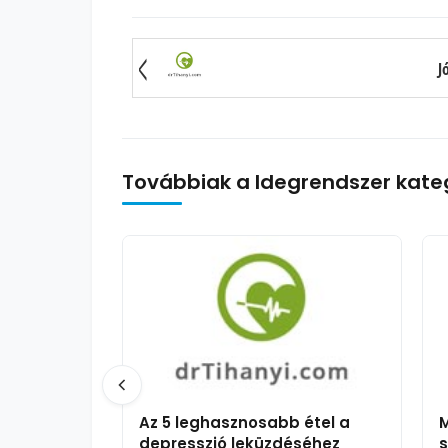
J
Továbbiak a Idegrendszer kate
Az 5 leghasznosabb étel a
depresszió leküzdéséhez
s