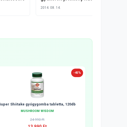
pontban
2014. 08. 14.
-45%
Super Shiitake gyógygomba tabletta, 120db
MUSHROOM WISDOM
24 990 Ft
13 990 Ft