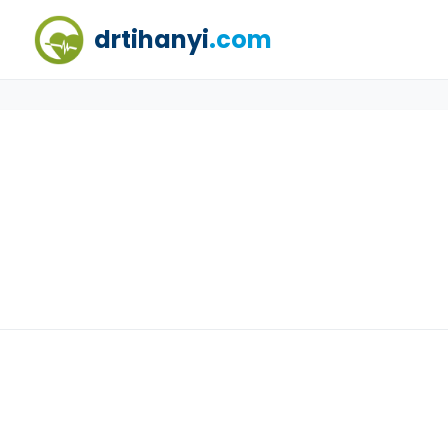
drtihanyi
.com