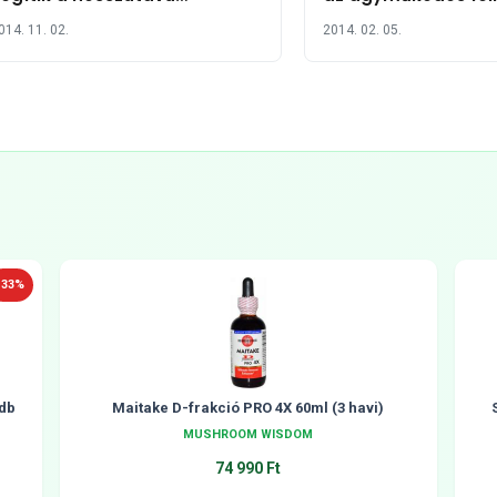
memóriát
014. 11. 02.
2014. 02. 05.
-33%
db
Maitake D-frakció PRO 4X 60ml (3 havi)
MUSHROOM WISDOM
74 990 Ft