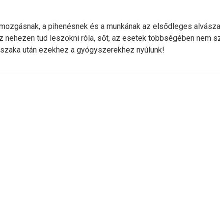
a mozgásnak, a pihenésnek és a munkának az elsődleges alvásza
 az nehezen tud leszokni róla, sőt, az esetek többségében nem 
jszaka után ezekhez a gyógyszerekhez nyúlunk!