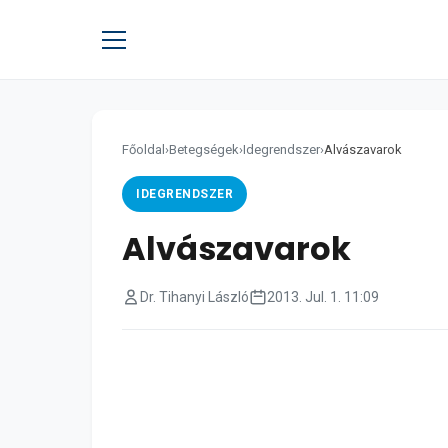
Főoldal
›
Betegségek
›
Idegrendszer
›
Alvászavarok
IDEGRENDSZER
Alvászavarok
Dr. Tihanyi László
2013. Jul. 1. 11:09