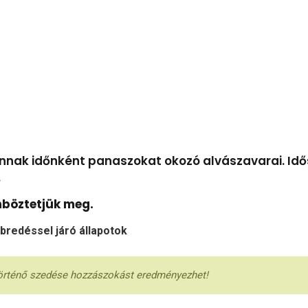
annak időnként panaszokat okozó alvászavarai. Id
.
önböztetjük meg.
ébredéssel járó állapotok
történő szedése hozzászokást eredményezhet!