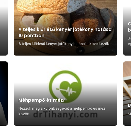
C
A teljes kiőrlésű kenyér jótékony hatása
b
10 pontban
B
A teljes kiőrlésű kenyér jótékony hatásai a következők:
eg
Méhpempő és méz?
M
Nézzük meg a különbségeket a méhpempő és méz
között.
M