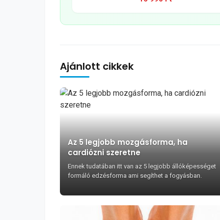
Ajánlott cikkek
Az 5 legjobb mozgásforma, ha
cardiózni szeretne
Ennek tudatában itt van az 5 legjobb állóképességet
formáló edzésforma ami segíthet a fogyásban.