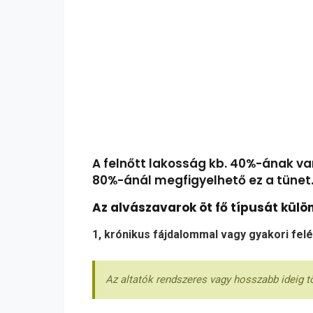
A felnőtt lakosság kb. 40%-ának v
80%-ánál megfigyelhető ez a tünet
Az alvászavarok öt fő típusát kül
1, krónikus fájdalommal vagy gyakori fel
Az altatók rendszeres vagy hosszabb ideig 