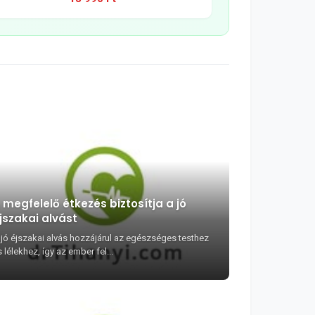
 megfelelő étkezés biztosítja a jó
jszakai alvást
 jó éjszakai alvás hozzájárul az egészséges testhez
 lélekhez, így az ember fel...