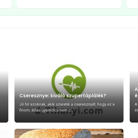
A
Cseresznye: kiváló szupertáplálék?
é
Jó hír azoknak, akik szeretik a cseresznyét, hogy ez a
A
finom, édes gyümölcs nem c...
és