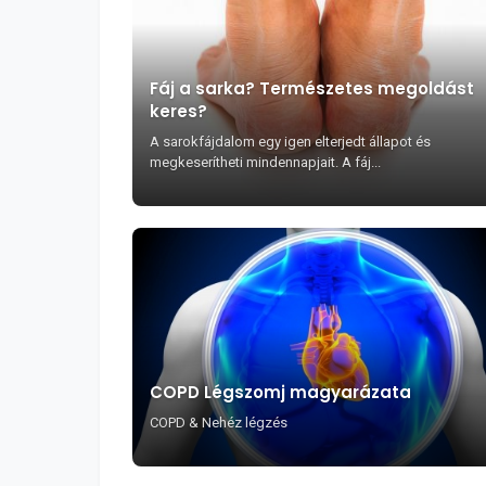
Fáj a sarka? Természetes megoldást
keres?
A sarokfájdalom egy igen elterjedt állapot és
megkeserítheti mindennapjait. A fáj...
COPD Légszomj magyarázata
COPD & Nehéz légzés