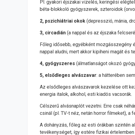
Pl. gyakori éjszakai vizelés, keringési elég
béta-blokkoló gyógyszerek, szteroidok (orvo
2, pszichiátriai okok
(depresszió, mánia, dr
3, circadián
(a nappal és az éjszaka felcser
Főleg idősebb, egyébként mozgásszegény élet
nappal aludni, mert akkor kipiheni magát és 
4, gyógyszeres
(álmatlanságot okozó gyógy
5, elsődleges alvászavar
: a hátterében sem
Az elsődleges alvászavarok kezelése ott kezdő
energia italok, alkohol, esti kiadós vacsorák.
Célszerű alvásnaplót vezetni. Erre csak néhán
csinál (pl. TV-t néz, netán horror filmeket),
A dohányzás, főleg az esti órákban szintén a
tevékenységet, így estére fizikai értelemben 