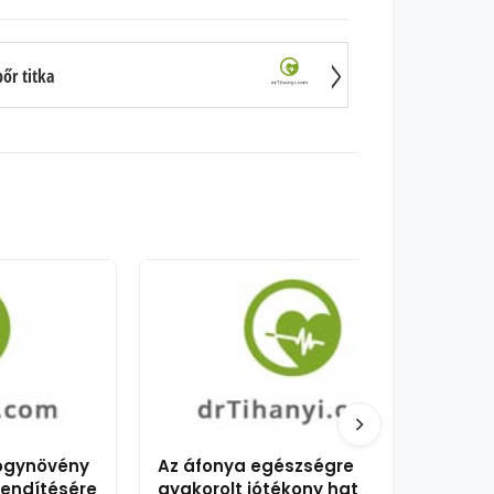
őr titka
yógynövény
Az áfonya egészségre
lendítésére
gyakorolt jótékony hatása 10