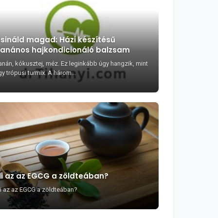
sináld magad: Házi készítésű
anános hajkondicionáló balzsam
anán, kókusztej, méz. Ez leginkább úgy hangzik, mint
y trópusi turmix. A három...
i az az EGCG a zöldteában?
i az az EGCG a zöldteában?