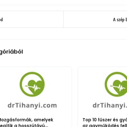
ód
A szép b
góriából
Mozgásformák, amelyek
Top 10 fűszer és g
egítik a hosszútávú
az agyműködés fel