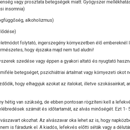
telenség vagy prosztata betegségek miatt. Gyógyszer mellékhatás
si insomnia)
ogfüggőség, alkoholizmus)
élődése)
módot folytató, ingerszegény környezetben élő embereknél látj
természetes, hogy éjszaka majd nem tud aludni!
szerek szedése vagy éppen a gyakori altató és nyugtató haszná
miféle betegséget, pszichiátriai ártalmat vagy környezeti okot n
dik, hogy elhagyjuk azokat az italokat, illetve szokásainkat, am
y hétig van szükség, de ebben pontosan rögzíteni kell a lefekvés 
 a felébredések számát és időtartamát, az alvás minőségét. Ezt 1-
lvászavart okozhat. Az alvászavar oka lehet az is, hogy napköz
nem is fáradunk el. A kiadós, lefekvés előtti séták vagy a délut