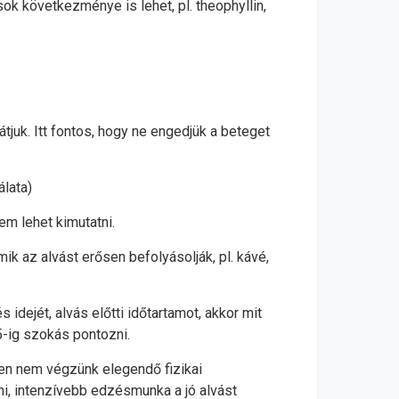
ok következménye is lehet, pl. theophyllin,
uk. Itt fontos, hogy ne engedjük a beteget
lata)
em lehet kimutatni.
ik az alvást erősen befolyásolják, pl. kávé,
idejét, alvás előtti időtartamot, akkor mit
 5-ig szokás pontozni.
ben nem végzünk elegendő fizikai
áni, intenzívebb edzésmunka a jó alvást