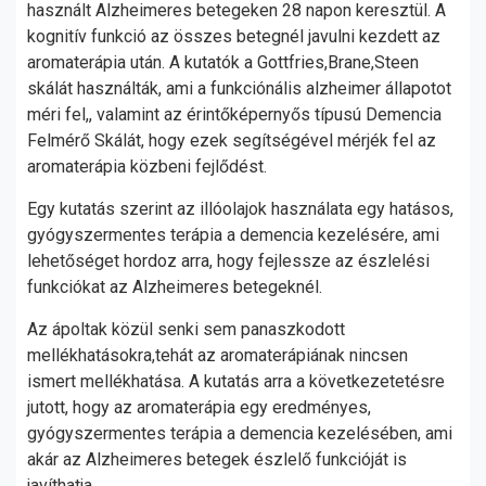
használt Alzheimeres betegeken 28 napon keresztül. A
kognitív funkció az összes betegnél javulni kezdett az
aromaterápia után. A kutatók a Gottfries,Brane,Steen
skálát használták, ami a funkciónális alzheimer állapotot
méri fel,, valamint az érintőképernyős típusú Demencia
Felmérő Skálát, hogy ezek segítségével mérjék fel az
aromaterápia közbeni fejlődést.
Egy kutatás szerint az illóolajok használata egy hatásos,
gyógyszermentes terápia a demencia kezelésére, ami
lehetőséget hordoz arra, hogy fejlessze az észlelési
funkciókat az Alzheimeres betegeknél.
Az ápoltak közül senki sem panaszkodott
mellékhatásokra,tehát az aromaterápiának nincsen
ismert mellékhatása. A kutatás arra a következetetésre
jutott, hogy az aromaterápia egy eredményes,
gyógyszermentes terápia a demencia kezelésében, ami
akár az Alzheimeres betegek észlelő funkcióját is
javíthatja.