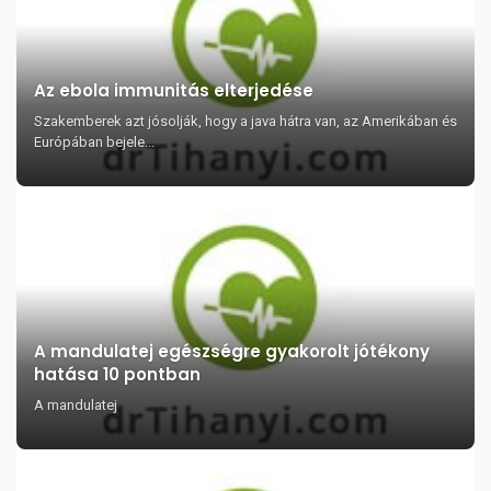
Az ebola immunitás elterjedése
Szakemberek azt jósolják, hogy a java hátra van, az Amerikában és
Európában bejele...
A mandulatej egészségre gyakorolt jótékony
hatása 10 pontban
A mandulatej