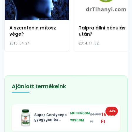
A szerotonin mítosz
Talpra állni bénulás
vége?
után?
2015. 04. 24.
2014. 11. 02.
Ajánlott termékeink
-33%
MUSHROOM
16 990
24 990
Super Cordyceps
gyógygomba
WISDOM
Ft
Ft
tabletta, 120db