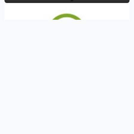
A koffein rontja a glükóz anyagcserét 2-es
típusú diabétesz esetén
A Duke University kutatói több kutatást is végeztek a koffein 2-es
típusú diabétesszel küzdő ...
Megváltozott vizelet? Ezekre figyeljen oda!
Mitől lesz a vizelet élénk sárga? Mik a vizelet abnormális színei és