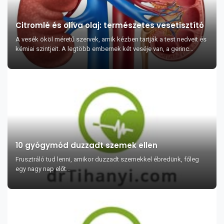
Citromlé és olíva olaj: természetes vesetisztító
A vesék ököl méretű szervek, amik kézben tartják a test nedveit és
kémiai szintjeit. A legtöbb embernek két veséje van, a gerinc
mindkét oldalán egy, a máj, g...
10 gyógymód duzzadt szemek ellen
Frusztráló tud lenni, amikor duzzadt szemekkel ébredünk, főleg
egy nagy nap előt...