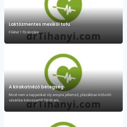
Laktózmentes mexikói tofu
Főétel 1 fő részére
A kirakatnéző betegség
Most nem a napjainkat oly annyira jellemző, plázákban kóborló
vásárlási kényszertől fűtött em...