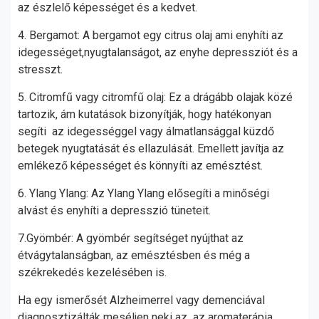
az észlelő képességet és a kedvet.
4. Bergamot: A bergamot egy citrus olaj ami enyhíti az
idegességet,nyugtalanságot, az enyhe depressziót és a
stresszt.
5. Citromfű vagy citromfű olaj: Ez a drágább olajak közé
tartozik, ám kutatások bizonyítják, hogy hatékonyan
segíti az idegességgel vagy álmatlansággal küzdő
betegek nyugtatását és ellazulását. Emellett javítja az
emlékező képességet és könnyíti az emésztést.
6. Ylang Ylang: Az Ylang Ylang elősegíti a minőségi
alvást és enyhíti a depresszió tüneteit.
7.Gyömbér: A gyömbér segítséget nyújthat az
étvágytalanságban, az emésztésben és még a
székrekedés kezelésében is.
Ha egy ismerősét Alzheimerrel vagy demenciával
diagnosztizálták meséljen neki az az aromaterápia