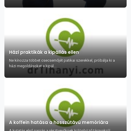
Házi praktikák a kipállás ellen
Ne kínozza többet csecsemőjét patikai szerekkel, próbálja ki a
házi megoldásokat a kipál...
A koffein hatása a hosszútávú memóriára
A kutatás első napján a résztvevőknek különböző tárgyakról