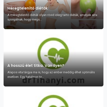
Méregtelenítő diéták
A méregtelenítő diéták olyan rövid ideig tartó diéták, amelyek arra
szolgálnak, hogy megs...
A hosszú élet titka. Van ilyen?
Alapos vita tárgya ma is, hogy az ember meddig élhet optimális
esetben. Egy hatalmas te...