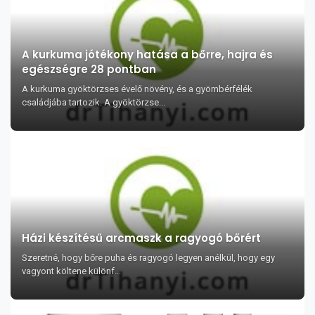
A kurkuma jótékony hatása a bőrre, hajra és
egészségre 28 pontban
A kurkuma gyöktörzses évelő növény, és a gyömbérfélék
családjába tartozik. A gyöktörzse...
Házi készítésű arcmaszk a ragyogó bőrért
Szeretné, hogy bőre puha és ragyogó legyen anélkül, hogy egy
vagyont költene különf...