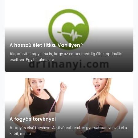
A hosszú élet titka. Van ilyen?
Alapos vita tárgya ma is, hogy az ember meddig élhet optimális
esetben. Egy hatalmas te...
A fogyás törvényei
A fogyás első törvénye. A kövérebb ember gyorsabban veszíti el a
kilóit, mint a ...