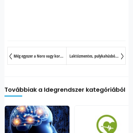
Még egyszer a Noro vagy korábbi nevén Calici vírusról
Laktózmentes, pulykahúsból készült húsgombóc
Továbbiak a Idegrendszer kategóriából