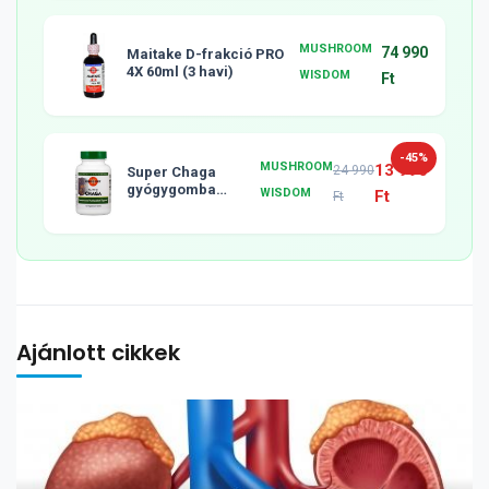
MUSHROOM
74 990
Maitake D-frakció PRO
4X 60ml (3 havi)
WISDOM
Ft
-45%
MUSHROOM
13 990
24 990
Super Chaga
gyógygomba
WISDOM
Ft
Ft
tabletta, 120db
Ajánlott cikkek