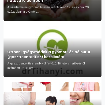
hatása 10 pontban
A szedermálna gyorsan híressé vált. A késő 19. és a korai 20.
században a gyümölc...
Otthoni gyógymódok a gyomor- és bélhurut
(gasztroenteritisz) kezelésére
A gasztroenteritisz rendkívül fertőző. Tünetei a fertőzéstől
számított 12-48 órá...