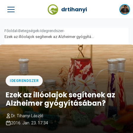
drtihanyi
Főoldal
›
Betegségek
›
Idegrendszer
›
Ezek az illóolajok segítenek az Alzheimer gyógyítá...
IDEGRENDSZER
Ezek az illóolajok segítenek az
Alzheimer gyógyításában?
Dr. Tihanyi László
2016. Jan. 23. 17:34