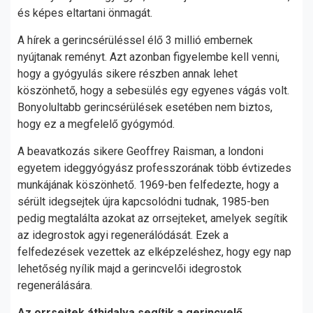
és képes eltartani önmagát.
A hírek a gerincsérüléssel élő 3 millió embernek
nyújtanak reményt. Azt azonban figyelembe kell venni,
hogy a gyógyulás sikere részben annak lehet
köszönhető, hogy a sebesülés egy egyenes vágás volt.
Bonyolultabb gerincsérülések esetében nem biztos,
hogy ez a megfelelő gyógymód.
A beavatkozás sikere Geoffrey Raisman, a londoni
egyetem ideggyógyász professzorának több évtizedes
munkájának köszönhető. 1969-ben felfedezte, hogy a
sérült idegsejtek újra kapcsolódni tudnak, 1985-ben
pedig megtalálta azokat az orrsejteket, amelyek segítik
az idegrostok agyi regenerálódását. Ezek a
felfedezések vezettek az elképzeléshez, hogy egy nap
lehetőség nyílik majd a gerincvelői idegrostok
regenerálására.
Az orrsejtek áthidalva segítik a gerincvelő