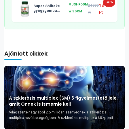
-45%
MUSHROOM
13 990
24 990
Super Shiitake
gyógygomba
WISDOM
Ft
Ft
tabletta, 120db
Ajánlott cikkek
A szklerózis multiplex (SM) 5 figyelmeztető jele,
amit Önnek is ismernie kell
Világszerte nagyjából 2,5 millióan szenvednek a szklerózis
multiplex nevű betegségben. A szklerózis multiplex a központi
idegrendszer krónikus, gyulladás...