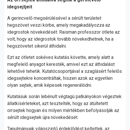
idegsejtjeit
A gerincvelő megsérülésével a sérült területet
hegszövet veszi körbe, amely megakadályozza az
idegrostok növekedését. Raisman professzor ötlete az
volt, hogy az idegrostok tovább növekedhetnek, ha a
hegszövetet sikerül áthidalni.
Ezt az ötletet sokéves kutatás követte, amely alatt a
megfelelő anyagot keresték, amivel ezt az áthidalást
lehetővé tehetik. Kutatócsoportjával a szaglásért felelős
idegsejtekre koncentráltak, hiszen azok az egyetlen
olyan sejtek, amik képesek regenerálódni.
Kutatásuk során lebénult végtagú patkányokon végeztek
állatkísérleteket, azt tesztelték, hogy az átültetett
orrsejtek hogyan és milyen mértékben befolyásolják az
sérült idegsejtek újra növekedését.
Tanulmányaik világszintű érdeklődést keltettek, az