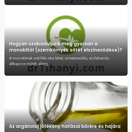
Hogyan szabaduljunk meg gyorsan a
monoklitól (szemkörnyék sötét elszíneződése)?
A monoklinak sokféle oka lehet, orrsebesülés, arcfelvarrás,
állkapocs műtét, allerg...
Az argánolaj jótékony hatásai bőrére és hajára