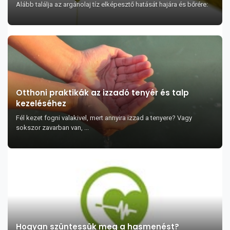
Alább találja az argánolaj tíz elképesztő hatását hajára és bőrére:
Otthoni praktikák az izzadó tenyér és talp
kezeléséhez
Fél kezet fogni valakivel, mert annyira izzad a tenyere? Vagy
sokszor zavarban van, ...
Hogyan szüntessük meg a hasmenést?