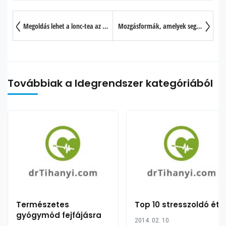
Megoldás lehet a lonc-tea az influenza vírusra?
Mozgásformák, amelyek segítik a hosszútávú memóriát
Továbbiak a Idegrendszer kategóriából
Természetes
Top 10 stresszoldó éte
gyógymód fejfájásra
2014. 02. 10.