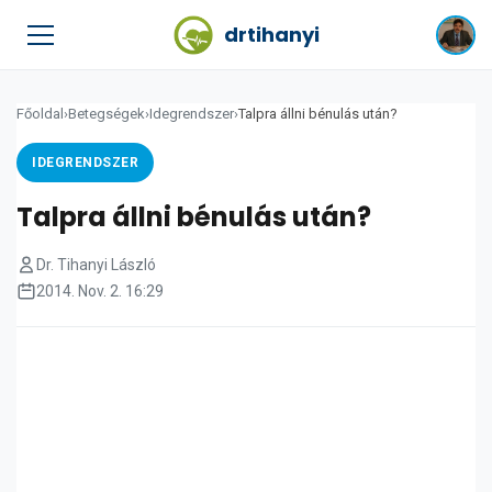
drtihanyi
Főoldal
›
Betegségek
›
Idegrendszer
›
Talpra állni bénulás után?
IDEGRENDSZER
Talpra állni bénulás után?
Dr. Tihanyi László
2014. Nov. 2. 16:29