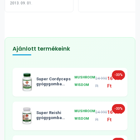
2013. 09. 01.
Ajánlott termékeink
-33%
MUSHROOM
16 990
24 990
Super Cordyceps
gyógygomba
WISDOM
Ft
Ft
tabletta, 120db
-33%
MUSHROOM
16 990
24 990
Super Reishi
gyógygomba
WISDOM
Ft
Ft
tabletta, 120db