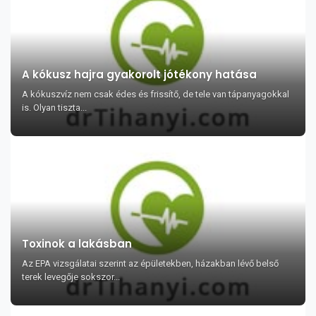
A kókusz hajra gyakorolt jótékony hatása
A kókuszvíz nem csak édes és frissítő, de tele van tápanyagokkal
is. Olyan tiszta...
Toxinok a lakásban
Az EPA vizsgálatai szerint az épületekben, házakban lévő belső
terek levegője sokszor...