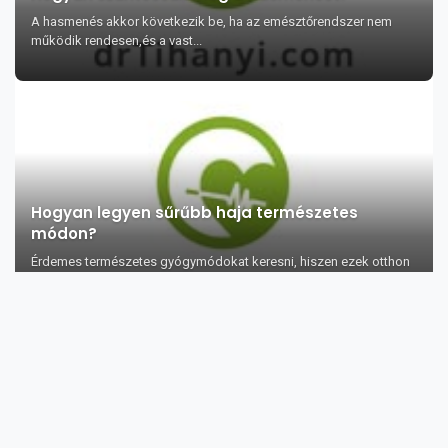
A hasmenés akkor következik be, ha az emésztőrendszer nem
működik rendesen,és a vast...
Hogyan legyen sűrűbb haja természetes
módon?
Érdemes természetes gyógymódokat keresni, hiszen ezek otthon
is könnyen elkészíthetőek és ninc...