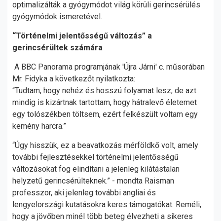
optimalizálták a gyógymódot világ körüli gerincsérülés
gyógymódok ismeretével.
“Történelmi jelentősségű változás” a
gerincsérültek számára
A BBC Panorama programjának 'Újra Járni' c. műsorában
Mr. Fidyka a következőt nyilatkozta:
“Tudtam, hogy nehéz és hosszú folyamat lesz, de azt
mindig is kizártnak tartottam, hogy hátralevő életemet
egy tolószékben töltsem, ezért felkészült voltam egy
kemény harcra.”
“Úgy hisszük, ez a beavatkozás mérföldkő volt, amely
további fejlesztésekkel történelmi jelentősségű
változásokat fog elindítani a jelenleg kilátástalan
helyzetű gerincsérülteknek.” - mondta Raisman
professzor, aki jelenleg további angliai és
lengyelországi kutatásokra keres támogatókat. Reméli,
hogy a jövőben minél több beteg élvezheti a sikeres