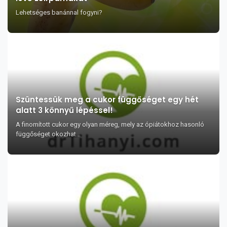
Lehetséges banánnal fogyni?
Szüntessük meg a cukor függőséget egy hét
alatt 3 könnyű lépéssel!
A finomított cukor egy olyan méreg, mely az ópiátokhoz hasonló
függőséget okozhat...