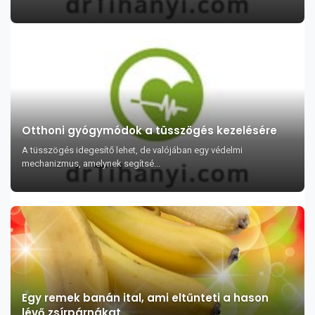
Otthoni gyógymódok a tüsszögés kezelésére
A tüsszögés idegesítő lehet, de valójában egy védelmi
mechanizmus, amelynek segítsé...
Egy remek banán ital, ami eltűnteti a hason
lévő zsírpárnákat