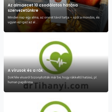
Az almaecet 10 csodálatos hatása
szervezetünkre
Minden nap egy alma, az orvost távol tartja – szól a mondás, és
ugyan ez igaz az al...
A vírusok és a rák
Sokféle vírusról bizonyították már be, hogy rákkeltő hatású, pl.
human papilloma...