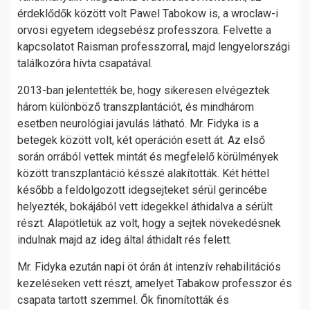
érdeklődők között volt Pawel Tabokow is, a wroclaw-i
orvosi egyetem idegsebész professzora. Felvette a
kapcsolatot Raisman professzorral, majd lengyelországi
találkozóra hívta csapatával.
2013-ban jelentették be, hogy sikeresen elvégeztek
három különböző transzplantációt, és mindhárom
esetben neurológiai javulás látható. Mr. Fidyka is a
betegek között volt, két operáción esett át. Az első
során orrából vettek mintát és megfelelő körülmények
között transzplantáció késszé alakították. Két héttel
később a feldolgozott idegsejteket sérül gerincébe
helyezték, bokájából vett idegekkel áthidalva a sérült
részt. Alapötletük az volt, hogy a sejtek növekedésnek
indulnak majd az ideg által áthidalt rés felett.
Mr. Fidyka ezután napi öt órán át intenzív rehabilitációs
kezeléseken vett részt, amelyet Tabakow professzor és
csapata tartott szemmel. Ők finomították és