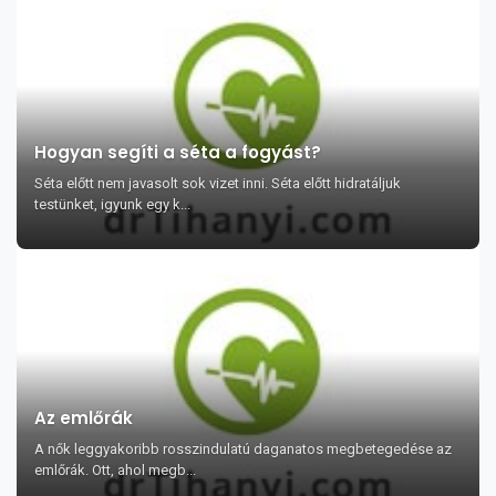
Hogyan segíti a séta a fogyást?
Séta előtt nem javasolt sok vizet inni. Séta előtt hidratáljuk
testünket, igyunk egy k...
Az emlőrák
A nők leggyakoribb rosszindulatú daganatos megbetegedése az
emlőrák. Ott, ahol megb...