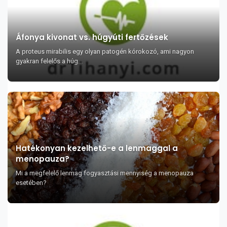
Áfonya kivonat vs. húgyúti fertőzések
A proteus mirabilis egy olyan patogén kórokozó, ami nagyon
gyakran felelős a húg...
Hatékonyan kezelhető-e a lenmaggal a
menopauza?
Mi a megfelelő lenmag fogyasztási mennyiség a menopauza
esetében?