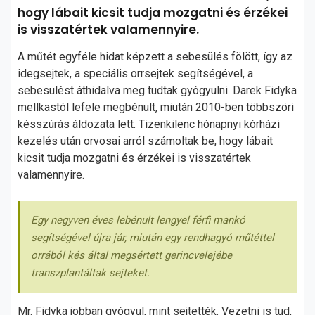
hogy lábait kicsit tudja mozgatni és érzékei
is visszatértek valamennyire.
A műtét egyféle hidat képzett a sebesülés fölött, így az
idegsejtek, a speciális orrsejtek segítségével, a
sebesülést áthidalva meg tudtak gyógyulni. Darek Fidyka
mellkastól lefele megbénult, miután 2010-ben többszöri
késszúrás áldozata lett. Tizenkilenc hónapnyi kórházi
kezelés után orvosai arról számoltak be, hogy lábait
kicsit tudja mozgatni és érzékei is visszatértek
valamennyire.
Egy negyven éves lebénult lengyel férfi mankó
segítségével újra jár, miután egy rendhagyó műtéttel
orrából kés által megsértett gerincvelejébe
transzplantáltak sejteket.
Mr. Fidyka jobban gyógyul, mint sejtették. Vezetni is tud,