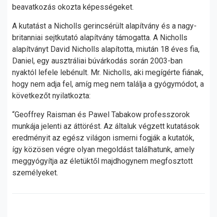
beavatkozás okozta képességeket.
A kutatást a Nicholls gerincsérült alapítvány és a nagy-
britanniai sejtkutató alapítvány támogatta. A Nicholls
alapítványt David Nicholls alapította, miután 18 éves fia,
Daniel, egy ausztráliai búvárkodás során 2003-ban
nyaktól lefele lebénult. Mr. Nicholls, aki megígérte fiának,
hogy nem adja fel, amíg meg nem találja a gyógymódot, a
következőt nyilatkozta:
“Geoffrey Raisman és Pawel Tabakow professzorok
munkája jelenti az áttörést. Az általuk végzett kutatások
eredményit az egész világon ismerni fogják a kutatók,
így közösen végre olyan megoldást találhatunk, amely
meggyógyítja az életüktől majdhogynem megfosztott
személyeket.