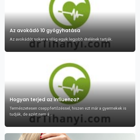
Az avokádó 10 gyógyhatása
Az avokádót sokan a világ egyik legjobb ételének tartják.
Hogyan terjed az influenza?
Természetesen cseppfertőzéssel, hiszen ezt már a gyermekek is
tudják, de azért nem á...