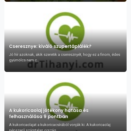
Cseresznye: kiváló szupertáplálék?
Jó hír azoknak, akik szeretik a cseresznyét, hogy ez a finom, édes
gyümölcs nem c...
A kukoricaolaj jótékony hatása és
felhasználása 9 pontban
A kukoricaolajat a kukoricacsírából vonják ki. A kukoricaolaj
népszerű számtalan ország...