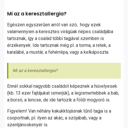
Mi az a keresztallergia?
Egészen egyszerűen arról van szó, hogy ezek
valamennyien a keresztes virágúak népes családjába
tartoznak, így a család többi tagjával szemben is
érzékenyek. Ide tartoznak még pl. a torma, a retek, a
karalábé, a mustár, a fehérrépa, vagy a kelkáposzta.
Mi az a keresztallergia?
Ennél sokkal nagyobb családot képeznek a hüvelyesek
(kb. 13 ezer fajtájukat ismerjük), a legismertebbek a bab,
a borsó, a lencse, de ide tartozik a földi mogyoró is.
Figyelem! Van néhány kakukktojásnak tűnő tagja is a
csoportnak, pl. ilyen az akác, a szójabab, vagy a
szentjánoskenyér is.