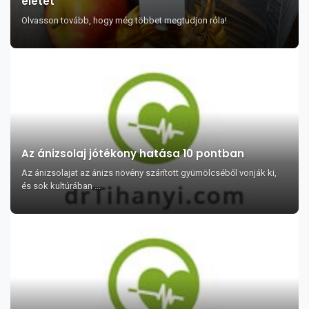
életét
Olvasson tovább, hogy még többet megtudjon róla!
Az ánizsolaj jótékony hatása 10 pontban
Az ánizsolajat az ánizs növény szárított gyümölcséből vonják ki,
és sok kultúrában ...