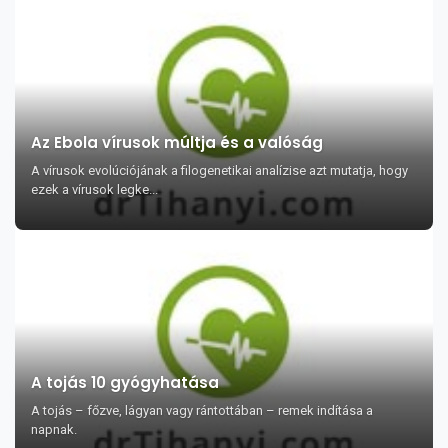
Az Ebola vírusok múltja és a valóság
A vírusok evolúciójának a filogenetikai analízise azt mutatja, hogy
ezek a vírusok legke...
A tojás 10 gyógyhatása
A tojás – főzve, lágyan vagy rántottában – remek indítása a
napnak.