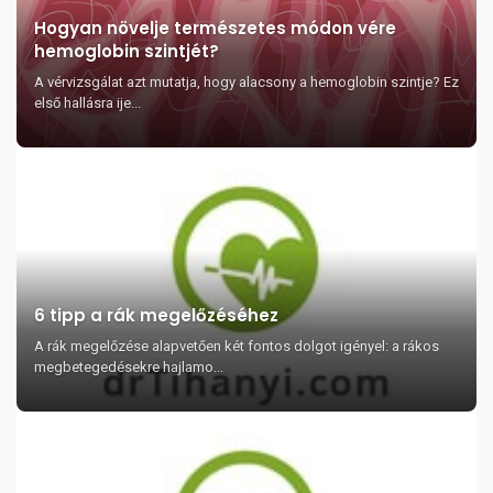
Hogyan növelje természetes módon vére
hemoglobin szintjét?
A vérvizsgálat azt mutatja, hogy alacsony a hemoglobin szintje? Ez
első hallásra ije...
6 tipp a rák megelőzéséhez
A rák megelőzése alapvetően két fontos dolgot igényel: a rákos
megbetegedésekre hajlamo...