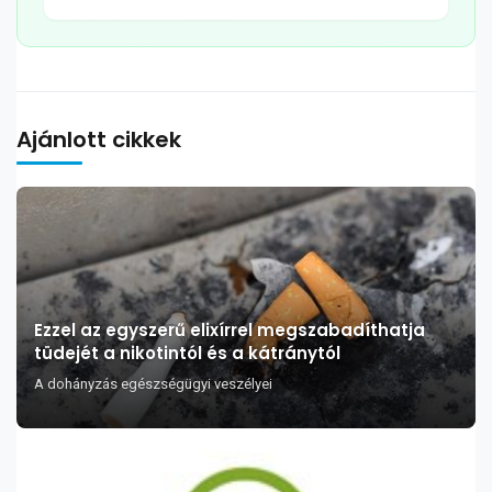
Ajánlott cikkek
Ezzel az egyszerű elixírrel megszabadíthatja
tüdejét a nikotintól és a kátránytól
A dohányzás egészségügyi veszélyei