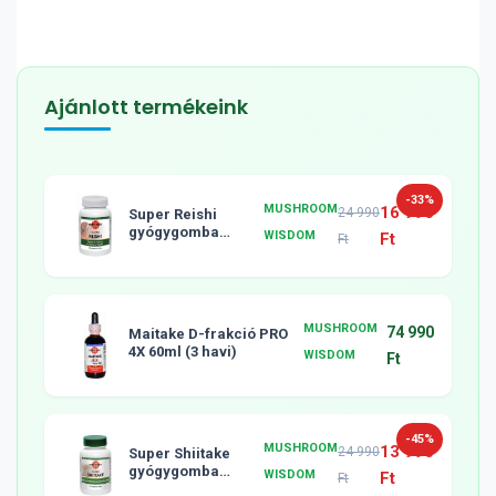
Ajánlott termékeink
-33%
MUSHROOM
16 990
24 990
Super Reishi
gyógygomba
WISDOM
Ft
Ft
tabletta, 120db
MUSHROOM
74 990
Maitake D-frakció PRO
4X 60ml (3 havi)
WISDOM
Ft
-45%
MUSHROOM
13 990
24 990
Super Shiitake
gyógygomba
WISDOM
Ft
Ft
tabletta, 120db