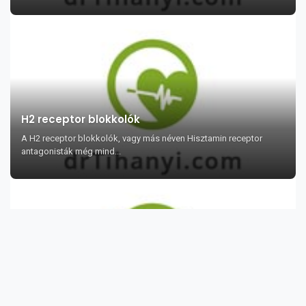
H2 receptor blokkolók
A H2 receptor blokkolók, vagy más néven Hisztamin receptor
antagonisták még mind...
A 10 legfontosabb citrusféle
A citrusfélék olyan savas, exotikus gyümölcsök, amelyek magjait