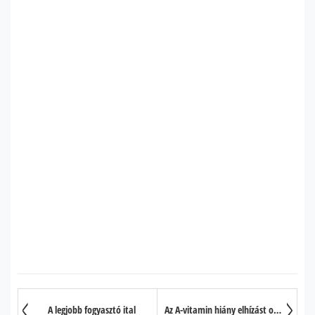
A legjobb fogyasztó ital
Az A-vitamin hiány elhízást okoz?