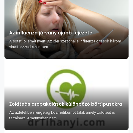
Az influenza járvány újabb fejezete
A sötét ló ismét nyert. Az idei szezonális influenza oltások három
vírustörzzsel szemben ...
Zöldteás arcpakolások különböző bőrtípusokra
Az üzletekben rengeteg kozmetikumot talál, amely zöldteát is
tartalmaz. Amennyiben nem...