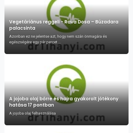
Vegetáriánus reggeli - Rava Dosa – Búzadara
palacsinta
Azonban ez ne jelentse azt, hogy nem szán önmagára és
egészségére egy pár percet ...
A jojoba olaj bőrre és hajra gyakorolt jótékony
hatása 17 pontban
A jojoba olaj felhasználása