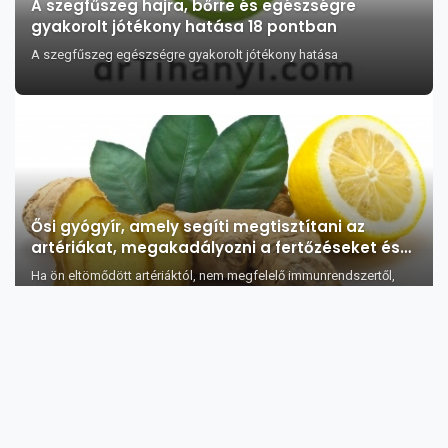
A szegfűszeg hajra, bőrre és egészségre
gyakorolt jótékony hatása 18 pontban
A szegfűszeg egészségre gyakorolt jótékony hatása
Ősi gyógyír, amely segíti megtisztítani az
artériákat, megakadályozni a fertőzéseket és
növelni az immunrendszer ellenállóképességét
Ha ön eltömődött artériáktól, nem megfelelő immunrendszertől,
koleszterintől és fertő...