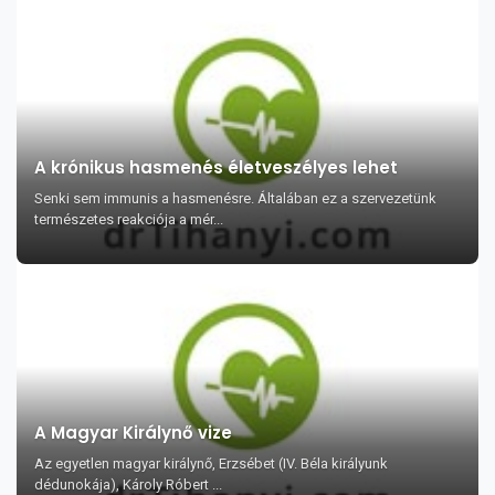
A krónikus hasmenés életveszélyes lehet
Senki sem immunis a hasmenésre. Általában ez a szervezetünk
természetes reakciója a mér...
A Magyar Királynő vize
Az egyetlen magyar királynő, Erzsébet (IV. Béla királyunk
dédunokája), Károly Róbert ...