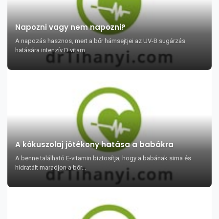
Napozni vagy nem napozni?
A napozás hasznos, mert a bőr hámsejtjei az UV-B sugárzás
hatására intenzív D vitam...
A kókuszolaj jótékony hatása a babákra
A benne található E-vitamin biztosítja, hogy a babának sima és
hidratált maradjon a bőr...