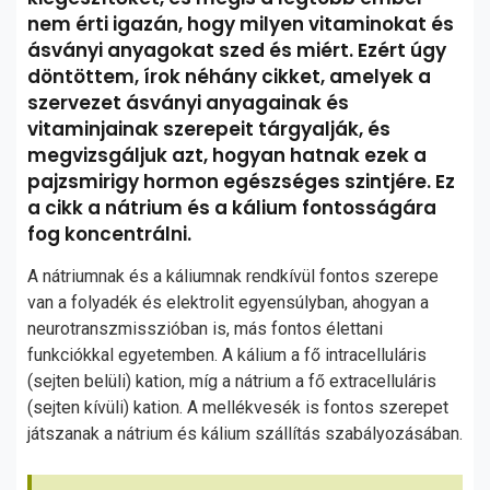
nem érti igazán, hogy milyen vitaminokat és
ásványi anyagokat szed és miért. Ezért úgy
döntöttem, írok néhány cikket, amelyek a
szervezet ásványi anyagainak és
vitaminjainak szerepeit tárgyalják, és
megvizsgáljuk azt, hogyan hatnak ezek a
pajzsmirigy hormon egészséges szintjére. Ez
a cikk a nátrium és a kálium fontosságára
fog koncentrálni.
A nátriumnak és a káliumnak rendkívül fontos szerepe
van a folyadék és elektrolit egyensúlyban, ahogyan a
neurotranszmisszióban is, más fontos élettani
funkciókkal egyetemben. A kálium a fő intracelluláris
(sejten belüli) kation, míg a nátrium a fő extracelluláris
(sejten kívüli) kation. A mellékvesék is fontos szerepet
játszanak a nátrium és kálium szállítás szabályozásában.