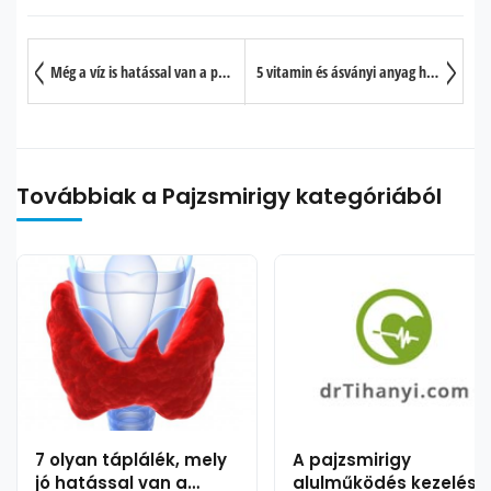
Még a víz is hatással van a pajzsmirigy működére?
5 vitamin és ásványi anyag hiány, amely pajzsmirigy betegségek esetén igen gyakori
Továbbiak a Pajzsmirigy kategóriából
7 olyan táplálék, mely
A pajzsmirigy
jó hatással van a
alulműködés kezelése