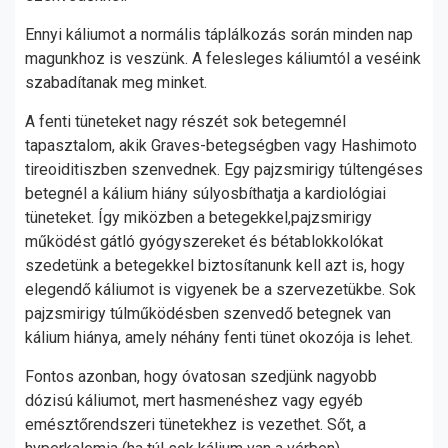
Ennyi káliumot a normális táplálkozás során minden nap
magunkhoz is veszünk. A felesleges káliumtól a veséink
szabadítanak meg minket.
A fenti tüneteket nagy részét sok betegemnél
tapasztalom, akik Graves-betegségben vagy Hashimoto
tireoiditiszben szenvednek. Egy pajzsmirigy túltengéses
betegnél a kálium hiány súlyosbíthatja a kardiológiai
tüneteket. Így miközben a betegekkel,pajzsmirigy
működést gátló gyógyszereket és bétablokkolókat
szedetünk a betegekkel biztosítanunk kell azt is, hogy
elegendő káliumot is vigyenek be a szervezetükbe. Sok
pajzsmirigy túlműködésben szenvedő betegnek van
kálium hiánya, amely néhány fenti tünet okozója is lehet.
Fontos azonban, hogy óvatosan szedjünk nagyobb
dózisú káliumot, mert hasmenéshez vagy egyéb
emésztőrendszeri tünetekhez is vezethet. Sőt, a