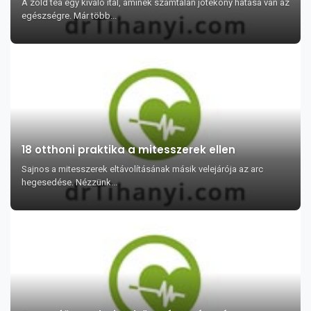
A zöld tea egy kiváló ital, aminek számtalan jótékony hatása van az
egészségre. Már több...
18 otthoni praktika a mitesszerek ellen
Sajnos a mitesszerek eltávolításának másik velejárója az arc
hegesedése. Nézzünk...