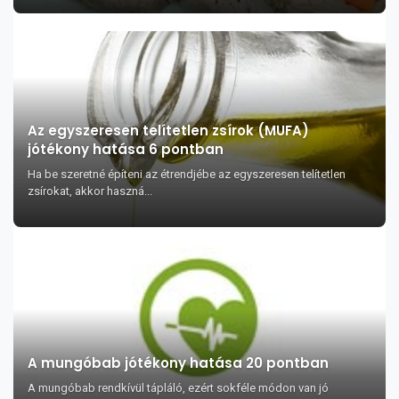
Az egyszeresen telítetlen zsírok (MUFA)
jótékony hatása 6 pontban
Ha be szeretné építeni az étrendjébe az egyszeresen telítetlen
zsírokat, akkor haszná...
A mungóbab jótékony hatása 20 pontban
A mungóbab rendkívül tápláló, ezért sokféle módon van jó