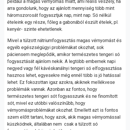
például a magas vérnyomás miatt, ami reális veszély, ha
arra gondolunk, hogy az ajánlott mennyiség több mint
háromszorosát fogyasztjuk nap, mint nap. Só nélkül
ételeink egy része, főleg a gabonából észült ételek, pl.
kenyér- szinte ehetetlenek.
Mivel a túlzott nátriumfogyasztás magas vérnyomást és
egyéb egészségügyi problémákat okozhat, sok
páciensem meglepődik, amikor természetes tengeri só
fogyasztását ajánlom nekik. A legtöbb embernek napi
negyed vagy fél kávéskanálnyi tengeri só elfogyasztása
hasznos lehet, egyesekre még ennél több is jó hatással
lehet. Ez fokozottan igaz azokra, akiknek mellékvese
problémáik vannak. Azonban az fontos, hogy
természetes tengeri sót fogyasszunk és ne finomított
sót, mivel ez utóbbi valószínűbb, hogy
vérnyomásproblémákat okozhat. Emellett azt is fontos
szem előtt tartani, hogy azok, akik magas vérnyomással
küszködnek, általában nem csak a túlzott só