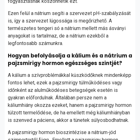
fogyasztásnak köszönhetik ezt.
Ezen felül a nátrium segíti a szervezet pH-szabályzását
is, így a szervezet lúgossága is megőrizhető. A
természetes tengeri só a nátrium mellett más ásványi
anyagokat is tartalmaz, de a nátrium ezekből a
legfontosabb számunkra.
Hogyan befolyásolja a kálium és a nátrium a
pajzsmirigy hormon egészséges szintjét?
A kálium a szívproblémákkal küszködőknek mindenképp
fontos lehet, ezek a pajzsmirigy túlműködéses vagy
időnként az alulműködéses betegségek esetén is
gyakran előfordulnak. Általában persze nem a
káliumhiány okozza ezeket, hanem a pajzsmirigy hormon
túlzott termelődése, de ha emellett még káliumhiányban
is szenved a páciens, akkor a tünetek súlyosbodhatnak.
A pajzsmirigy hormon bioszintézise a nátrium-jód
szimportertől függ. Emellett a pajzsmirigy hormon