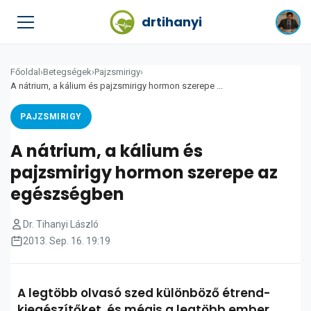
drtihanyi
Főoldal
›
Betegségek
›
Pajzsmirigy
›
A nátrium, a kálium és pajzsmirigy hormon szerepe ...
PAJZSMIRIGY
A nátrium, a kálium és
pajzsmirigy hormon szerepe az
egészségben
Dr. Tihanyi László
2013. Sep. 16. 19:19
A legtöbb olvasó szed különböző étrend-
kiegészítőket, és mégis a legtöbb ember