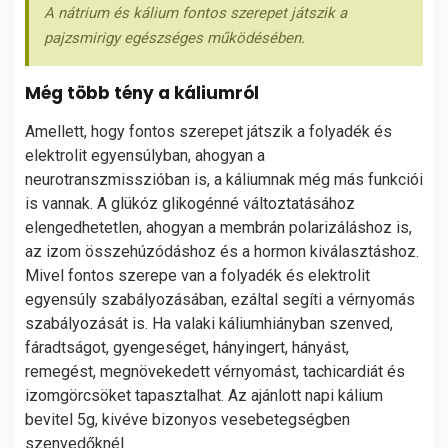
A nátrium és kálium fontos szerepet játszik a
pajzsmirigy egészséges működésében.
Még több tény a káliumról
Amellett, hogy fontos szerepet játszik a folyadék és
elektrolit egyensúlyban, ahogyan a
neurotranszmisszióban is, a káliumnak még más funkciói
is vannak. A glükóz glikogénné változtatásához
elengedhetetlen, ahogyan a membrán polarizáláshoz is,
az izom összehúzódáshoz és a hormon kiválasztáshoz.
Mivel fontos szerepe van a folyadék és elektrolit
egyensúly szabályozásában, ezáltal segíti a vérnyomás
szabályozását is. Ha valaki káliumhiányban szenved,
fáradtságot, gyengeséget, hányingert, hányást,
remegést, megnövekedett vérnyomást, tachicardiát és
izomgörcsöket tapasztalhat. Az ajánlott napi kálium
bevitel 5g, kivéve bizonyos vesebetegségben
szenvedőknél.