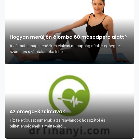
Hogyan merüljön álomba 60 másodperc alatt?
Az álmatlanság, nehézkes elalvás manapság népbetegségnek
számít és számtalan oka lehet....
Az omega-3 zsírsavak
Tíz féle típusát ismerjük a zsírsavláncok hosszától és
telítetlenségének a mértékétől...