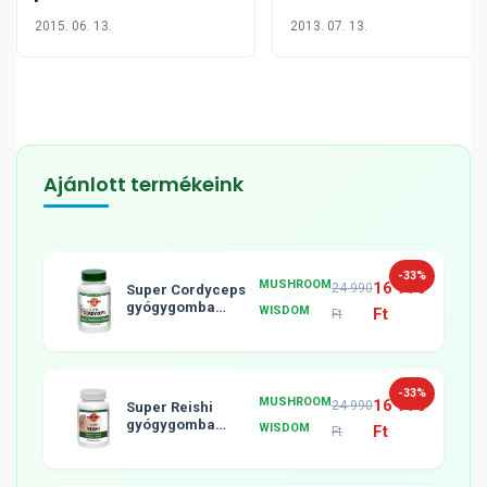
pajzsmirigy
természetesen
2015. 06. 13.
2013. 07. 13.
alulműködésre
Ajánlott termékeink
-33%
MUSHROOM
16 990
24 990
Super Cordyceps
gyógygomba
WISDOM
Ft
Ft
tabletta, 120db
-33%
MUSHROOM
16 990
24 990
Super Reishi
gyógygomba
WISDOM
Ft
Ft
tabletta, 120db