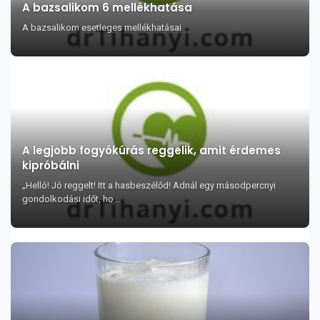
A bazsalikom 6 mellékhatása
A bazsalikom esetleges mellékhatásai
A legjobb fogyókúrás reggelik, amit érdemes
kipróbálni
„Helló! Jó reggelt! Itt a hasbeszélőd! Adnál egy másodpercnyi
gondolkodási időt, ho...