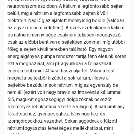
neurotranszmisszióban. A kálium a legfontosabb sejten
belüli, míg a nátrium a legfontosabb sejten kívüli
elektrolit. Napi 5g az ajánlott mennyiség belőle (valóban
az egyezés nem véletlen!). A szervezetünkben a kálium
és nátrium mennyisége csaknem teljesen megegyező,
csak az előbbi bent van a sejtekben zömmel, míg utóbbi
főleg a sejten kívüli terekben található. Egy nagyon
energiaigényes pumpa rendszer tartja fenn életünk során
ezt a megoszlást, ami pl. agyunkban a felhasznált
energia több mint 40%-át használja fel. Mikor a test
meghal,a sejtekből kizúdul a sok kálium, illetve a
sejtekbe bezúdul a sok nátrium, míg az egyensúly be
nem áll (ezért volt nagy bravúr az intravénás káliummal
ölő, magukat egészségügyi dolgozóknak nevezőt
személyek lebuktatása szerte a világon). A nátriumhiány
fáradtsághoz, gyengeséghez, hányingerhez és
izomgörcsökhöz vezethet. Sokan aggódnak a túlzott
nátriumfogyasztás lehetséges mellékhatásai, mint