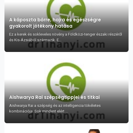
A káposzta bőrre, hajra és egészségre
gyakorolt jótékony hatása
Ez a kerek és sokleveles növény a Földközi-tenger északi részéről
és Kis-Ázsiából származik. E...
Aishwarya Rai szépségtippjei és titkai
Aishwarya Rai a szépség és az intelligencia tökéletes
kombinációja. Sok mindent elért ...