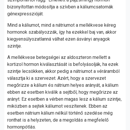
bizonyítottan módosítja a szívben a káliumcsatornák
génexpresszióját.
Mind a káliumot, mind a nátriumot a mellékvese kéreg
hormonok szabályozzák, így ha ezekkel baj van, akkor
kiegyensúlyozatlanná válhat ezen ásványi anyagok
szintje.
A mellékvese betegségei az aldoszteron mellett a
kortizol hormon kiválasztását is befolyásolják, ha ezek
szintje lecsökken, akkor pedig a nátriumot a véráramból
választja ki a szervezet. Azért, hogy a szervezet
megőrizze a kálium és nátrium helyes arányát, a kálium
ebben az esetben kiválik a sejtből, hogy megőrizze az
arányt. Ez esetben a vérben magas lesz a kálium szintje,
miközben a sejtek káliumot veszítenek. Ebben az
esetben nátrium kálium nélkül történő szedése még
ronthat is a helyzeten, de a megoldás a megfelelő
hormonpótlás.