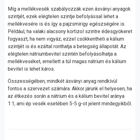
Míg a mellékvesék szabályozzák ezen ásványi anyagok
szintjét, ezek elégtelen szintje befolyással lehet a
mellékvesére is és így a pajzsmirigy egészségére is.
Például, ha valaki alacsony kortizol szintre édesgyökeret
fogyaszt, ha nem vigyáz, ezzel csökkentheti a kálium
szintjét is és ezáltal ronthatja a betegség állapotát. Az
elégtelen nátriumbevitel szintén befolyásolhatja a
mellékveséket, emellett a túl magas nátrium és kálium
bevitel is lehet káros.
Összességében, mindkét ásványi anyag rendkívül
fontos a szervezet számára. Akkor járunk el helyesen, ha
az étkezés során a nátrium és a kálium bevitel aránya
1:1, ami ép vesék esetében 5-5 g-ot jelent mindegyikből.