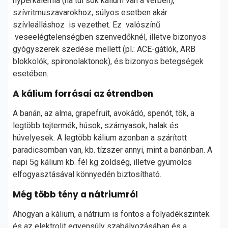
hyperkalemia (ha túl sok kálium van a vérben),
szívritmuszavarokhoz, súlyos esetben akár
szívleálláshoz is vezethet. Ez valószínű
veseelégtelenségben szenvedőknél, illetve bizonyos
gyógyszerek szedése mellett (pl.: ACE-gátlók, ARB
blokkolók, spironolaktonok), és bizonyos betegségek
esetében.
A kálium forrásai az étrendben
A banán, az alma, grapefruit, avokádó, spenót, tök, a
legtöbb tejtermék, húsok, szárnyasok, halak és
hüvelyesek. A legtöbb kálium azonban a szárított
paradicsomban van, kb. tízszer annyi, mint a banánban. A
napi 5g kálium kb. fél kg zöldség, illetve gyümölcs
elfogyasztásával könnyedén biztosítható.
Még több tény a nátriumról
Ahogyan a kálium, a nátrium is fontos a folyadékszintek
és az elektrolit egyensúly szabályozásában és a