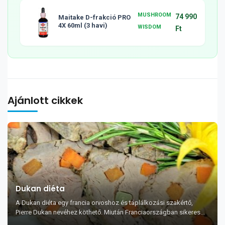
MUSHROOM
74 990
Maitake D-frakció PRO
4X 60ml (3 havi)
WISDOM
Ft
Ajánlott cikkek
Dukan diéta
A Dukan diéta egy francia orvoshoz és táplálkozási szakértő,
Pierre Dukan nevéhez köthető. Miután Franciaországban sikeres
lett, Pierre Dukan úgy gondolt...