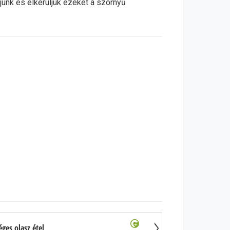
nk és elkerüljük ezeket a szörnyű
ges olasz étel