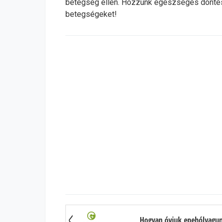
betegség ellen. Hozzunk egészséges döntés
betegségeket!
Hogyan óvjuk epehólyagunk