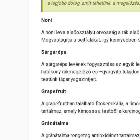
a legjobb dolog, amit tehetünk, a megelőzés
Noni
A noni leve elsőosztályú orvosság a rák első 
Megvastagítja a sejtfalakat, így könnyebben 
Sárgarépa
A sárgarépa levének fogyasztása az egyik le
hatékony rákmegelőző és –gyógyító tulajdons
testünk tápanyagszintjeit.
Grapefruit
A grapefruitban található fitokemikália, a li
tartalmaz, amely kimossa a testből a karcino
Gránátalma
A gránátalma rengeteg antioxidánst tartalmaz,