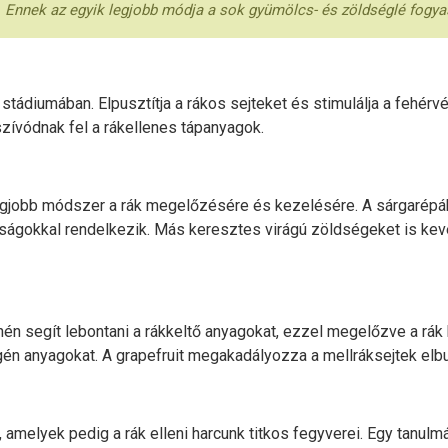
. Ennek az egyik legjobb módja a sok gyümölcs- és zöldséglé fogya
stádiumában. Elpusztítja a rákos sejteket és stimulálja a fehérv
szívódnak fel a rákellenes tápanyagok.
gjobb módszer a rák megelőzésére és kezelésére. A sárgarépáb
ágokkal rendelkezik. Más keresztes virágú zöldségeket is keve
monén segít lebontani a rákkeltő anyagokat, ezzel megelőzve a rák
gén anyagokat. A grapefruit megakadályozza a mellráksejtek elbu
 amelyek pedig a rák elleni harcunk titkos fegyverei. Egy tanulm