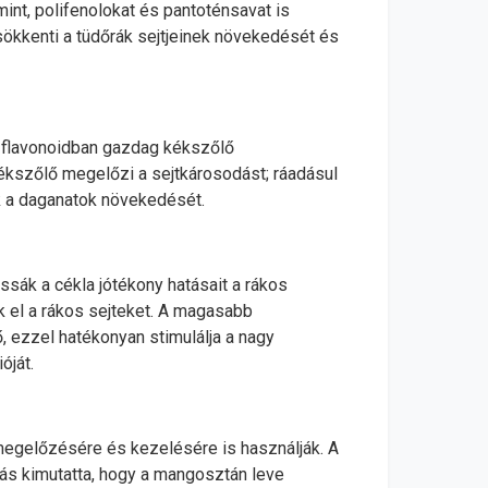
mint, polifenolokat és pantoténsavat is
sökkenti a tüdőrák sejtjeinek növekedését és
 a flavonoidban gazdag kékszőlő
kékszőlő megelőzi a sejtkárosodást; ráadásul
k a daganatok növekedését.
ssák a cékla jótékony hatásait a rákos
k el a rákos sejteket. A magasabb
ő, ezzel hatékonyan stimulálja a nagy
óját.
megelőzésére és kezelésére is használják. A
ás kimutatta, hogy a mangosztán leve