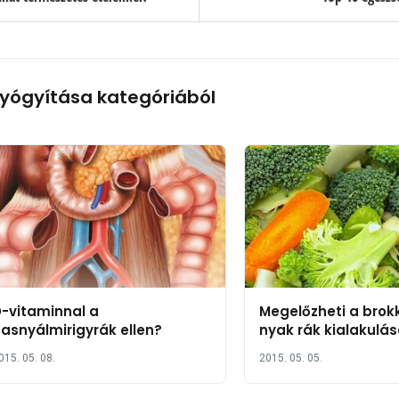
yógyítása kategóriából
-vitaminnal a
Megelőzheti a brokko
asnyálmirigyrák ellen?
nyak rák kialakulá
015. 05. 08.
2015. 05. 05.