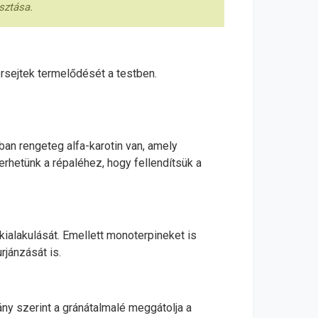
sztása.
érsejtek termelődését a testben.
an rengeteg alfa-karotin van, amely
rhetünk a répaléhez, hogy fellendítsük a
 kialakulását. Emellett monoterpineket is
rjánzását is.
ány szerint a gránátalmalé meggátolja a