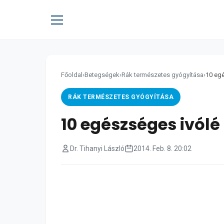
Főoldal
›
Betegségek
›
Rák természetes gyógyítása
›
10 egé
RÁK TERMÉSZETES GYÓGYÍTÁSA
10 egészséges ivólé 
Dr. Tihanyi László
2014. Feb. 8. 20:02