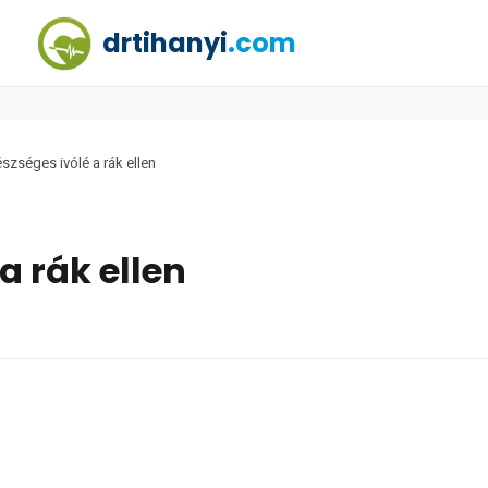
drtihanyi
.com
szséges ivólé a rák ellen
a rák ellen