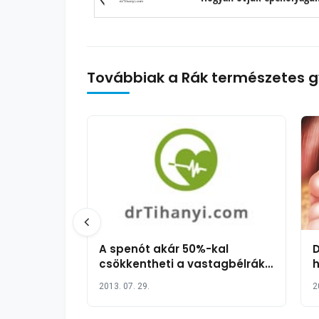
Továbbiak a Rák természetes g
A spenót akár 50%-kal
D
csökkentheti a vastagbélrák
h
kockázatát?
2013. 07. 29.
2