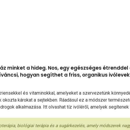
iráz minket a hideg. Nos, egy egészséges étrenddel 
váncsi, hogyan segíthet a friss, organikus ivólev
nutriensekkel és vitaminokkal, amelyeket a szervezetünk könnyed
rák okozta károkat a sejtekben. Ráadásul ez a módszer természe
drogok alkalmazása. Itt olvashat tíz ivóléről, amelyek segíten
terápia, biológiai terápia és a sugárkezelés, amely módszerek nagyo