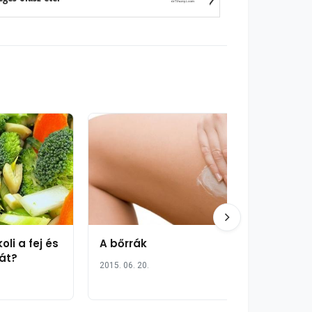
li a fej és
A bőrrák
sát?
2015. 06. 20.