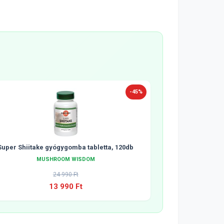
-45%
Super Shiitake gyógygomba tabletta, 120db
MUSHROOM WISDOM
24 990 Ft
13 990 Ft