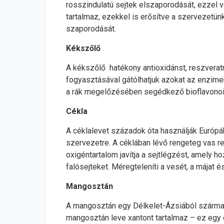
rosszindulatú sejtek elszaporodását, ezzel véd
tartalmaz, ezekkel is erősítve a szervezetün
szaporodását.
Kékszőlő
A kékszőlő hatékony antioxidánst, reszveratr
fogyasztásával gátólhatjuk azokat az enzimek
a rák megelőzésében segédkező bioflavonoido
Cékla
A céklalevet századok óta használják Európáb
szervezetre. A céklában lévő rengeteg vas re
oxigéntartalom javítja a sejtlégzést, amely ho
falósejteket. Méregteleníti a vesét, a májat 
Mangosztán
A mangosztán egy Délkelet-Ázsiából származó
mangosztán leve xantont tartalmaz – ez egy 