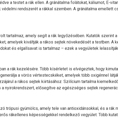
ve a testet a rák ellen. A gránátalma folátokat, káliumot, E-vita
k védelmi rendszerét a rákkal szemben. A gránátalma emellett c
olt tartalmaz, amely segít a rák legyőzésében. Kutatók szerint
et, amelyek kiváltják a rákos sejtek növekedését a testben. A 
kat és elgallsavat is tartalmaz – ezek a vegyületek lelassítjá
an a rák kezelésére. Több kísérletet is elvégeztek, hogy kimuta
generálja a vörös vértestecskéket, amelyek több oxigénnel látjá
zzájárul a rákos sejtek kiirtásához. Szilícium tartalma kiemelked
és a nyirokrendszert, elősegítve az egészséges sejtek regeneráci
 trópusi gyümölcs, amely tele van antioxidánsokkal, és a rák 
erős rákellenes képességekkel rendelkező vegyület. Több kutat