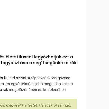
és életstílussal legyőzhetjük ezt a
ek fogyasztása a segítségünkre a rák
én fel tud szívni. A tápanyagokban gazdag
tes, és egyértelműen jobb megoldás, mint a
ek a rák megelőzésében és kezelésében.
n megviselik a testet. Ha a rákról van szó,