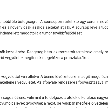
többféle betegségre. A soursopban található egy xeronin nevű
 ez a növény csak a rákos sejteket irtja ki. A soursop leve a tüdő
ndemellett meggátolja a tumor továbbfejlődését.
rák kezelésére. Rengeteg béta-szitoszterolt tartalmaz, amely s
arid vegyületek segítenek megelőzni a prosztatarákot.
vegyülettel van ellátva. A benne lévő antocianin segít megelőzni 
 rákellenes vegyületet. Az áfonyalé rendszeres fogyasztásával m
zséges étrend, valamint a feldolgozott ételek elkerülése nagy
s gyümölcslevek gyógyítják a rákot, de valóban megfelelő védelem