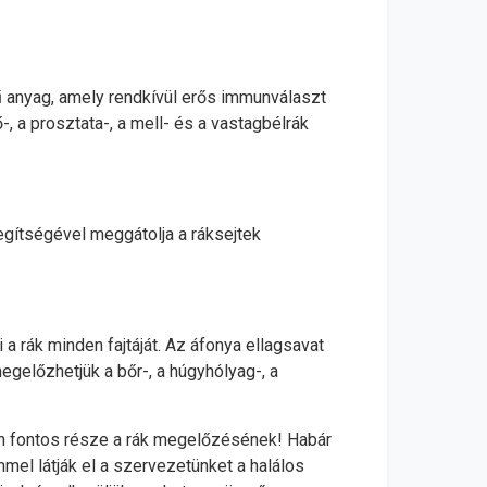
 anyag, amely rendkívül erős immunválaszt
-, a prosztata-, a mell- és a vastagbélrák
egítségével meggátolja a ráksejtek
a rák minden fajtáját. Az áfonya ellagsavat
egelőzhetjük a bőr-, a húgyhólyag-, a
on fontos része a rák megelőzésének! Habár
mel látják el a szervezetünket a halálos