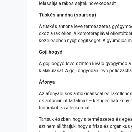
lelassítja a rákos sejtek növekedését.
Tüskés annóna (soursop)
A tüskés annóna leve természetes gyógymód 
okoz a rák ellen. A kemoterápiával ellentétben
kezelésében nyújt segítséget. A gyümölcs mi
Goji bogyó
A goji bogyó leve szintén kiváló gyógymód a 
kialakulását. A goji bogyóban lévő poliszach
Áfonya
Az áfonyalé sok antioxidánssal és rákellenes 
és antocianint tartalmaz – két igen hatékony
tüdőrákot és a leukémiát.
Tartsuk észben, hogy a természetes és egés
azt nem állíthatjuk, hogy a friss és organiku