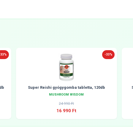
-33%
-33%
db
Super Reishi gyógygomba tabletta, 120db
MUSHROOM WISDOM
24 990 Ft
16 990 Ft