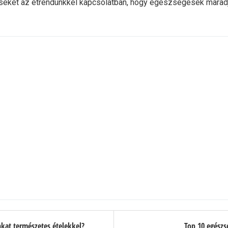
eket az étrendünkkel kapcsolatban, hogy egészségesek maradju
at természetes ételekkel?
Top 10 egészsé