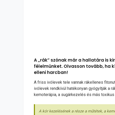
A „rák” szónak már a hallatára is k
félelmünket. Olvasson tovább, ha kí
elleni harcban!
A friss ivólevek tele vannak rákellenes fito
ivólevek rendkívül hatékonyan gyógyítják a 
kemoterápia, a sugárkezelés és más toxikus 
A kór kezelésének a része a műtétek, a kemo