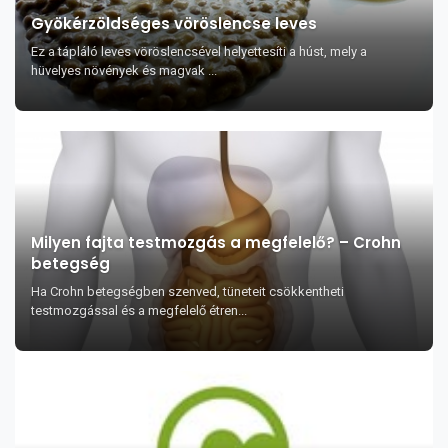
Gyökérzöldséges vöröslencse leves
Ez a tápláló leves vöröslencsével helyettesíti a húst, mely a
hüvelyes növények és magvak ...
Milyen fajta testmozgás a megfelelő? – Crohn
betegség
Ha Crohn betegségben szenved, tüneteit csökkentheti
testmozgással és a megfelelő étren...