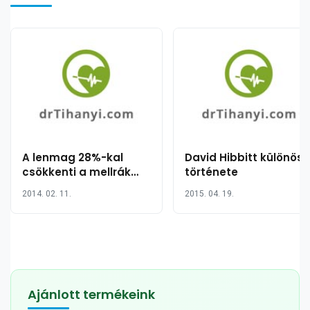
A lenmag 28%-kal
David Hibbitt különös
csökkenti a mellrák
története
kialakulásának esélyét
2014. 02. 11.
2015. 04. 19.
egy új tanulmány
szerint (fél
teáskanálnyi
egészség)
Ajánlott termékeink