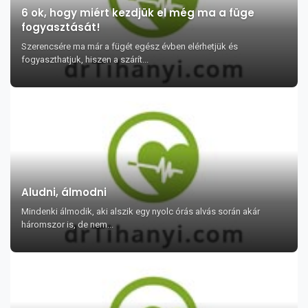
6 ok, hogy miért kezdjük el még ma a füge
fogyasztását!
Szerencsére ma már a fügét egész évben elérhetjük és
fogyaszthatjuk, hiszen a szárít...
Aludni, álmodni
Mindenki álmodik, aki alszik egy nyolc órás alvás során akár
háromszor is, de nem...