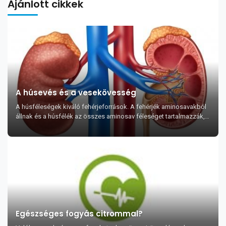
Ajánlott cikkek
A húsevés és a vesekövesség
A húsféleségek kiváló fehérjeforrások. A fehérjék aminosavakból
állnak és a húsfélék az összes aminosav féleséget tartalmazzák,
amikre a szervezetünknek ...
Egészséges fogyás citrommal?