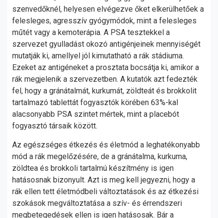
szenvedőknél, helyesen elvégezve őket elkerülhetőek a
felesleges, agresszív gyógymódok, mint a felesleges
műtét vagy a kemoterápia. A PSA tesztekkel a
szervezet gyulladást okozó antigénjeinek mennyiségét
mutatják ki, amellyel jól kimutatható a rák stádiuma.
Ezeket az antigéneket a prosztata bocsátja ki, amikor a
rák megjelenik a szervezetben. A kutatók azt fedezték
fel, hogy a gránátalmát, kurkumát, zöldteát és brokkolit
tartalmazó tablettát fogyasztók körében 63%-kal
alacsonyabb PSA szintet mértek, mint a placebót
fogyasztó társaik között.
Az egészséges étkezés és életmód a leghatékonyabb
mód a rák megelőzésére, de a gránátalma, kurkuma,
zöldtea és brokkoli tartalmú készítmény is igen
hatásosnak bizonyult. Azt is meg kell jegyezni, hogy a
rák ellen tett életmódbeli változtatások és az étkezési
szokások megváltoztatása a szív- és érrendszeri
megbetegedések ellen is igen hatásosak. Bár a