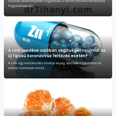
Valóban eredményesen fogyhatunk a citrom/citromlé rendszeres
fogyasztásával?
A cink szedése valóban segítséget nyújthat az
új típusú koronavírus fertőzés esetén?
A cink egy esszenciális ásványi anyag, ami nélkülözhetetlen az
emberi szervezet normá...