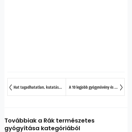
Hat tagadhatatlan, kutatásokkal bizonyított érv a napi zöldtea fogyasztás mellett
A 10 legjobb gyógynövény és fűszer, mellyel megerősíthetjük immunrendszerünket
Továbbiak a Rák természetes
gyógyítása kategóriából