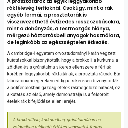
A prosztatarák az egyik leggyakoribb
rákféleség férfiaknál. Csakúgy, mint a rák
egyéb formái, a prosztatarák is
visszavezethető évtizedes rossz szokásokra,
mint a dohányzás, a testmozgás hiánya,
mérgező háztartásbeli anyagok használata,
de leginkább az egészségtelen étkezés.
A cambridge-i egyetem orvostudományi karán végzett
kutatásokkal bizonyították, hogy a brokkoli, a kurkuma, a
zöldtea és a gránátalma sikeres ellenszere a férfiak
körében leggyakoribb rákfajtának, a prosztata ráknak. Bár
laboratóriumi egereken eddig is sikeresen bizonyították
a polifenolokban gazdag ételek rákmegelőző hatását, ez
a kutatás az első, amely demonstrálja is a felsorolt
ételek rák kifejlődése elleni erejét.
A brokkoliban, kurkumában, gránátalmában és
zöldteában található értékes vegyületek fontos