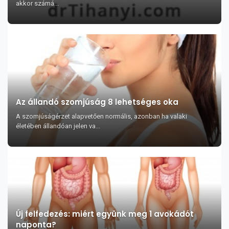
akkor számá...
Az állandó szomjúság 8 lehetséges oka
A szomjúságérzet alapvetően normális, azonban ha valaki
életében állandóan jelen va...
Új felfedezés: miért együnk meg 1 avokádót
naponta?