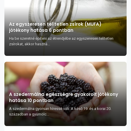
Az egyszeresen telítetlen zsírok (MUFA)
jótékony hatása 6 pontban
Ha be szeretné építeni az étrendjébe az egyszeresen telítetlen
zsírokat, akkor haszná...
A szedermálna egészségre gyakorolt jótékony
hatása 10 pontban
A szedermálna gyorsan híressé vált. A késő 19. és a korai 20.
században a gyümölc...