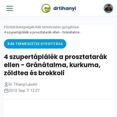
drtihanyi
Főoldal
›
Betegségek
›
Rák természetes gyógyítása
›
4 szupertáplálék a prosztatarák ellen - Gránátalma...
RÁK TERMÉSZETES GYÓGYÍTÁSA
4 szupertáplálék a prosztatarák
ellen - Gránátalma, kurkuma,
zöldtea és brokkoli
Dr. Tihanyi László
2013. Sep. 7. 12:27