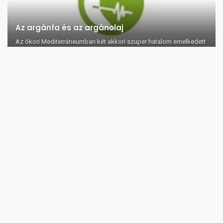
Az argánfa és az argánolaj
Az ókori Mediterráneumban két akkori szuper hatalom emelkedett
ki és vetélkedett az e...
A buggyant tojástól az influenza elleni
védőoltásig (2. rész)
Az elölt vírusok az oltóanyag legfontosabb részét képezik, de
önmagában ez még mes...