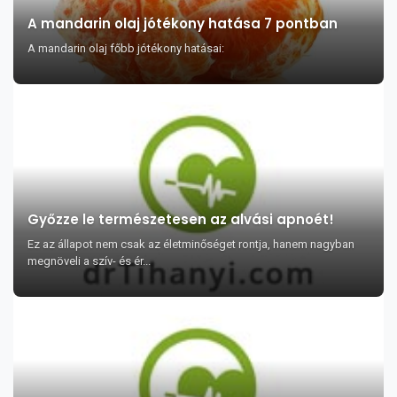
A mandarin olaj jótékony hatása 7 pontban
A mandarin olaj főbb jótékony hatásai:
Győzze le természetesen az alvási apnoét!
Ez az állapot nem csak az életminőséget rontja, hanem nagyban
megnöveli a szív- és ér...