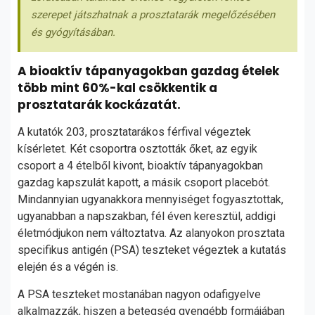
szerepet játszhatnak a prosztatarák megelőzésében
és gyógyításában.
A bioaktív tápanyagokban gazdag ételek
több mint 60%-kal csökkentik a
prosztatarák kockázatát.
A kutatók 203, prosztatarákos férfival végeztek
kísérletet. Két csoportra osztották őket, az egyik
csoport a 4 ételből kivont, bioaktív tápanyagokban
gazdag kapszulát kapott, a másik csoport placebót.
Mindannyian ugyanakkora mennyiséget fogyasztottak,
ugyanabban a napszakban, fél éven keresztül, addigi
életmódjukon nem változtatva. Az alanyokon prosztata
specifikus antigén (PSA) teszteket végeztek a kutatás
elején és a végén is.
A PSA teszteket mostanában nagyon odafigyelve
alkalmazzák, hiszen a betegség gyengébb formájában