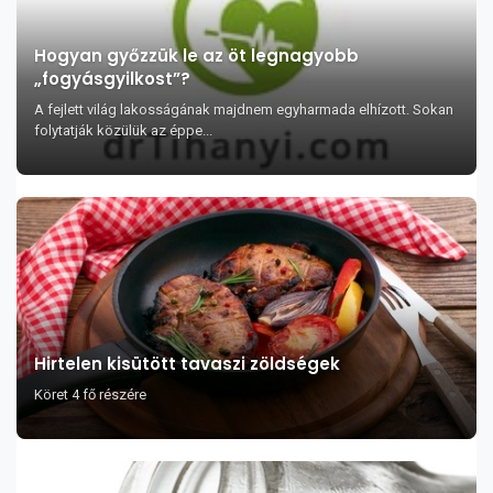
Hogyan győzzük le az öt legnagyobb
„fogyásgyilkost”?
A fejlett világ lakosságának majdnem egyharmada elhízott. Sokan
folytatják közülük az éppe...
Hirtelen kisütött tavaszi zöldségek
Köret 4 fő részére