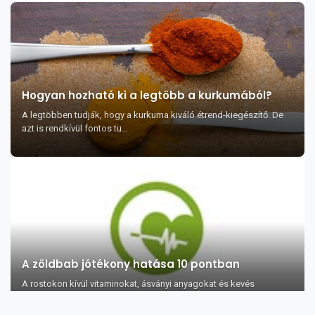
Hogyan hozható ki a legtöbb a kurkumából?
A legtöbben tudják, hogy a kurkuma kiváló étrend-kiegészítő. De
azt is rendkívül fontos tu...
A zöldbab jótékony hatása 10 pontban
A rostokon kívül vitaminokat, ásványi anyagokat és kevés
szénhidrátot, valamint protein...