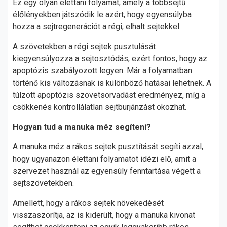
Ez egy olyan élettani folyamat, amely a többsejtű
élőlényekben játszódik le azért, hogy egyensúlyba
hozza a sejtregenerációt a régi, elhalt sejtekkel.
A szövetekben a régi sejtek pusztulását
kiegyensúlyozza a sejtosztódás, ezért fontos, hogy az
apoptózis szabályozott legyen. Már a folyamatban
történő kis változásnak is különböző hatásai lehetnek. A
túlzott apoptózis szövetsorvadást eredményez, míg a
csökkenés kontrollálatlan sejtburjánzást okozhat.
Hogyan tud a manuka méz segíteni?
A manuka méz a rákos sejtek pusztítását segíti azzal,
hogy ugyanazon élettani folyamatot idézi elő, amit a
szervezet használ az egyensúly fenntartása végett a
sejtszövetekben.
Amellett, hogy a rákos sejtek növekedését
visszaszorítja, az is kiderült, hogy a manuka kivonat