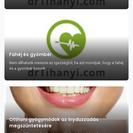
Fahéj és gyömbér
Nem állhatunk messze az igazságtól, ha azt mondjuk, hogy a fahéj
és a gyömbér korunk...
Otthoni gyógymódok az ínyduzzadás
megszüntetésére