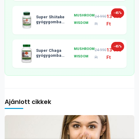
-45%
MUSHROOM
13 990
24 990
Super Shiitake
gyógygomba
WISDOM
Ft
Ft
tabletta, 120db
-45%
MUSHROOM
13 990
24 990
Super Chaga
gyógygomba
WISDOM
Ft
Ft
tabletta, 120db
Ajánlott cikkek