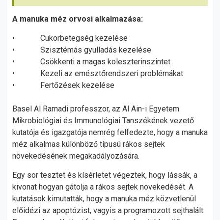
A manuka méz orvosi alkalmazása:
• Cukorbetegség kezelése
• Szisztémás gyulladás kezelése
• Csökkenti a magas koleszterinszintet
• Kezeli az emésztőrendszeri problémákat
• Fertőzések kezelése
Basel Al Ramadi professzor, az Al Ain-i Egyetem
Mikrobiológiai és Immunológiai Tanszékének vezető
kutatója és igazgatója nemrég felfedezte, hogy a manuka
méz alkalmas különböző típusú rákos sejtek
növekedésének megakadályozására.
Egy sor tesztet és kísérletet végeztek, hogy lássák, a
kivonat hogyan gátolja a rákos sejtek növekedését. A
kutatások kimutatták, hogy a manuka méz közvetlenül
előidézi az apoptózist, vagyis a programozott sejthalált.