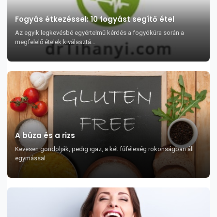
Fogyás étkezéssel: 10 fogyást segítő étel
Az egyik legkevésbé egyértelmű kérdés a fogyókúra során a
megfelelő ételek kiválasztá...
A búza és a rizs
Kevesen gondolják, pedig igaz, a két fűféleség rokonságban áll
egymással.