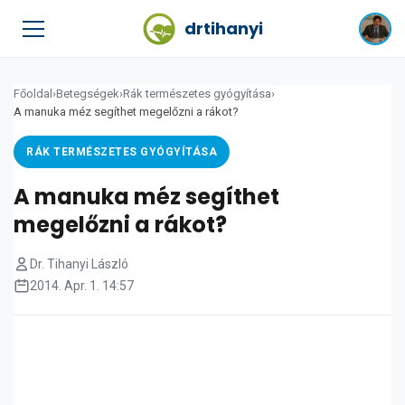
drtihanyi
Főoldal
›
Betegségek
›
Rák természetes gyógyítása
›
A manuka méz segíthet megelőzni a rákot?
RÁK TERMÉSZETES GYÓGYÍTÁSA
A manuka méz segíthet
megelőzni a rákot?
Dr. Tihanyi László
2014. Apr. 1. 14:57