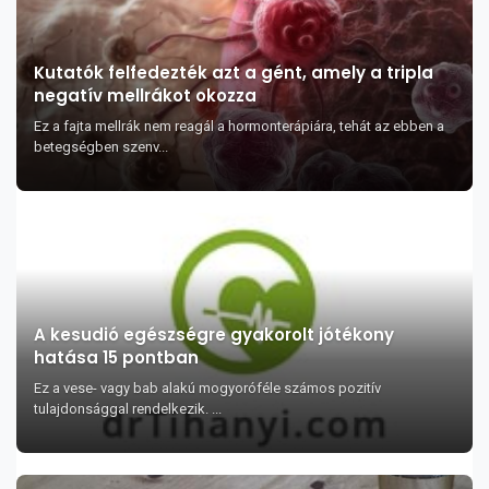
Kutatók felfedezték azt a gént, amely a tripla
negatív mellrákot okozza
Ez a fajta mellrák nem reagál a hormonterápiára, tehát az ebben a
betegségben szenv...
A kesudió egészségre gyakorolt jótékony
hatása 15 pontban
Ez a vese- vagy bab alakú mogyoróféle számos pozitív
tulajdonsággal rendelkezik. ...