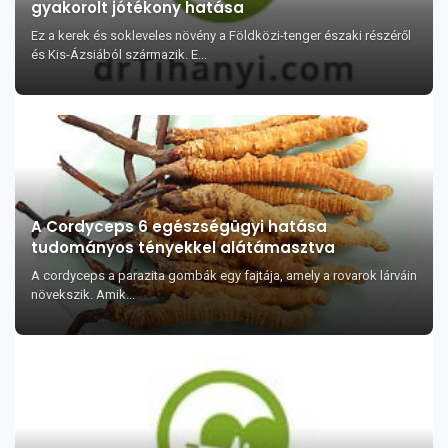
gyakorolt jótékony hatása
Ez a kerek és sokleveles növény a Földközi-tenger északi részéről
és Kis-Ázsiából származik. E...
A Cordyceps 6 egészségügyi hatása
tudományos tényekkel alátámasztva
A cordyceps a parazita gombák egy fajtája, amely a rovarok lárváin
növekszik. Amik...