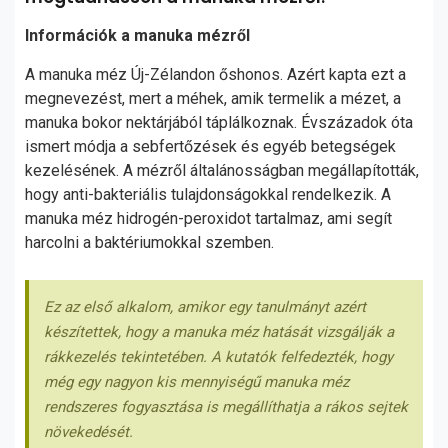
Információk a manuka mézről
A manuka méz Új-Zélandon őshonos. Azért kapta ezt a
megnevezést, mert a méhek, amik termelik a mézet, a
manuka bokor nektárjából táplálkoznak. Évszázadok óta
ismert módja a sebfertőzések és egyéb betegségek
kezelésének. A mézről általánosságban megállapították,
hogy anti-bakteriális tulajdonságokkal rendelkezik. A
manuka méz hidrogén-peroxidot tartalmaz, ami segít
harcolni a baktériumokkal szemben.
Ez az első alkalom, amikor egy tanulmányt azért
készítettek, hogy a manuka méz hatását vizsgálják a
rákkezelés tekintetében. A kutatók felfedezték, hogy
még egy nagyon kis mennyiségű manuka méz
rendszeres fogyasztása is megállíthatja a rákos sejtek
növekedését.