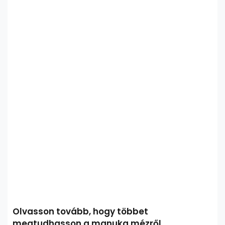
Olvasson tovább, hogy többet
megtudhasson a manuka mézről.