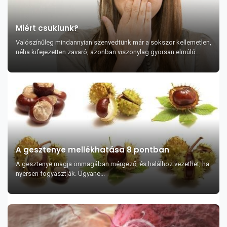
Miért csuklunk?
Valószínűleg mindannyian szenvedtünk már a sokszor kellemetlen,
néha kifejezetten zavaró, azonban viszonylag gyorsan elmúló
jelenségtől, a csuklástól. Néha azonban...
A gesztenye mellékhatása 8 pontban
A gesztenye magja önmagában mérgező, és halálhoz vezethet, ha
nyersen fogyasztják. Ugyane...