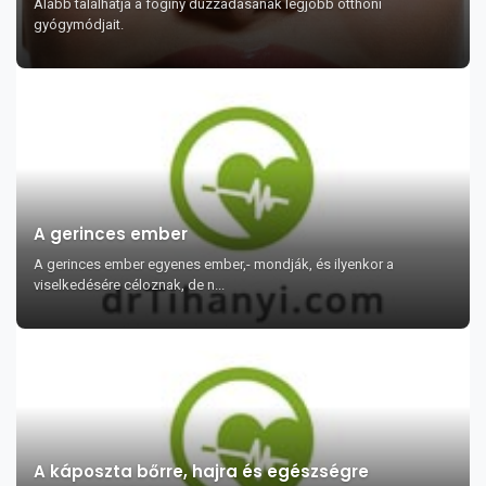
Alább találhatja a fogíny duzzadásának legjobb otthoni
gyógymódjait.
A gerinces ember
A gerinces ember egyenes ember,- mondják, és ilyenkor a
viselkedésére céloznak, de n...
A káposzta bőrre, hajra és egészségre