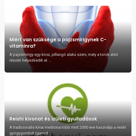
Miért van szüksége a pajzsmirigynek C-
vitaminra?
A pajzsmirigy egy kicsi, pillangó alakú szerv, mely a torok alsó
részén helyezkedik el. ...
Reishi kivonat és ízületi gyulladások
A tradicionális kínai medicina több mint 2000 éve használja a reishi
gyógygombát (ganod...