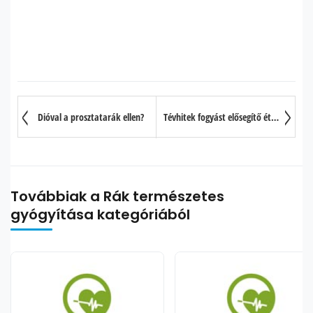
Dióval a prosztatarák ellen?
Tévhitek fogyást elősegítő ételekről, amik igazából hizlalnak
Továbbiak a Rák természetes
gyógyítása kategóriából