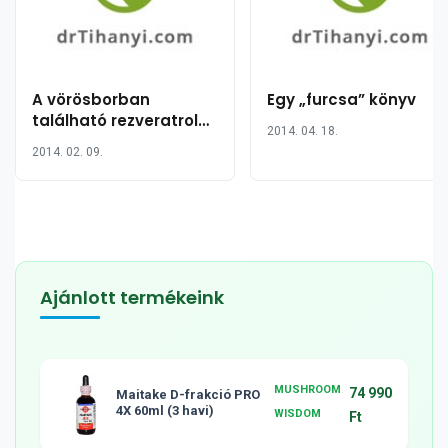
A vörösborban
Egy „furcsa” könyv
található rezveratrol
2014. 04. 18.
gátolja a melanoma
2014. 02. 09.
kialakulását?
Ajánlott termékeink
MUSHROOM
74 990
Maitake D-frakció PRO
4X 60ml (3 havi)
WISDOM
Ft