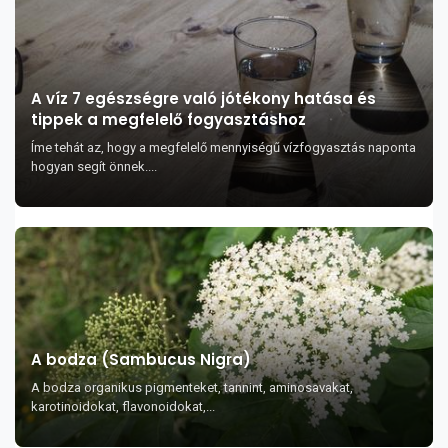
A víz 7 egészségre való jótékony hatása és
tippek a megfelelő fogyasztáshoz
Íme tehát az, hogy a megfelelő mennyiségű vízfogyasztás naponta
hogyan segít önnek....
A bodza (Sambucus Nigra)
A bodza organikus pigmenteket, tannint, aminosavakat,
karotinoidokat, flavonoidokat,...