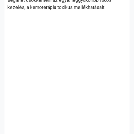
segíthet csökkenteni az egyik leggyakoribb rákos
kezelés, a kemoterápia toxikus mellékhatásait.