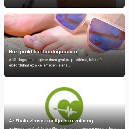
Házi praktikák lábdagadásra
A lábdagadás meglehetősen gyakori probléma, bárkinél
előfordulhat ez a kellemetlen jelens...
Az Ebola vírusok múltja és a valóság
A vírusok evolúciójának a filogenetikai analízise azt mutatja, hogy