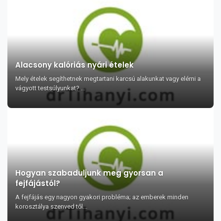
Alacsony kalóriás nyári ételek
Mely ételek segíthetnek megtartani karcsú alakunkat vagy elérni a
vágyott testsúlyunkat? ...
Hogyan szabaduljunk meg gyorsan a
fejfájástól?
A fejfájás egy nagyon gyakori probléma; az emberek minden
korosztálya szenved től...