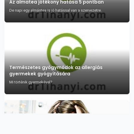
Az almatea jótékony hatása 5 pontban
De napi egy almástea is jó hatással van a szervezetre.
Természetes gyógymódok az allergiás
gyermekek gyógyítására
Mi történik gyermekével?
A macskagyökér illóolaj jótékony hatása 8