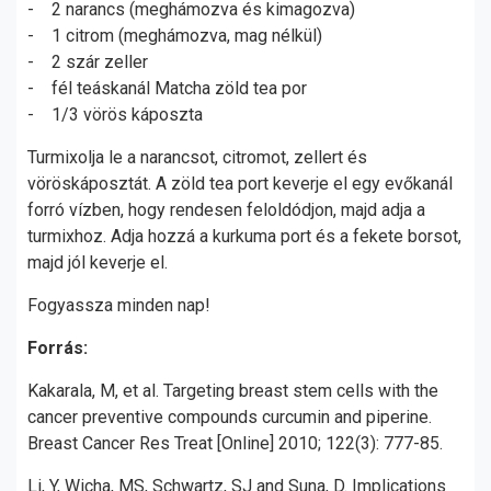
- 2 narancs (meghámozva és kimagozva)
- 1 citrom (meghámozva, mag nélkül)
- 2 szár zeller
- fél teáskanál Matcha zöld tea por
- 1/3 vörös káposzta
Turmixolja le a narancsot, citromot, zellert és
vöröskáposztát. A zöld tea port keverje el egy evőkanál
forró vízben, hogy rendesen feloldódjon, majd adja a
turmixhoz. Adja hozzá a kurkuma port és a fekete borsot,
majd jól keverje el.
Fogyassza minden nap!
Forrás:
Kakarala, M, et al. Targeting breast stem cells with the
cancer preventive compounds curcumin and piperine.
Breast Cancer Res Treat [Online] 2010; 122(3): 777-85.
Li, Y, Wicha, MS, Schwartz, SJ and Suna, D. Implications