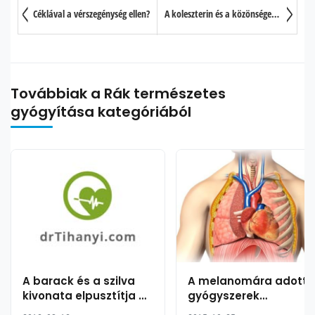
Céklával a vérszegénység ellen?
A koleszterin és a közönséges tyúkhúr
Továbbiak a Rák természetes
gyógyítása kategóriából
A barack és a szilva
A melanomára adott
kivonata elpusztítja a
gyógyszerek
melldaganat
hatékonyak lehetnek