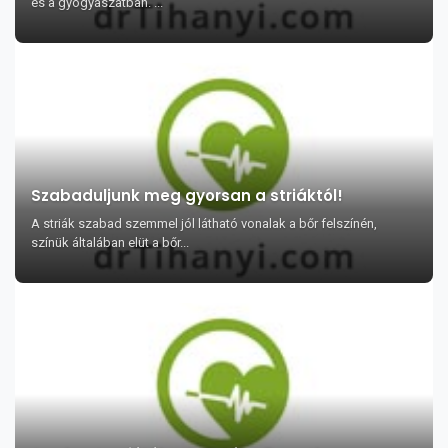
és a gyógyászatban. ...
Szabaduljunk meg gyorsan a striáktól!
A striák szabad szemmel jól látható vonalak a bőr felszínén,
színük általában elüt a bőr...