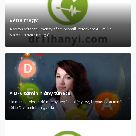
Vérre megy
A vörös vérsejtek mennyisége köbmilliliterenként 4-5 millió.
Majdnem száz napig é...
A D-vitamin hiány tünetei
Ha nem jut elegendő mennyiségű napfényhez, fogyasszon minél
több D-vitaminban gazda...