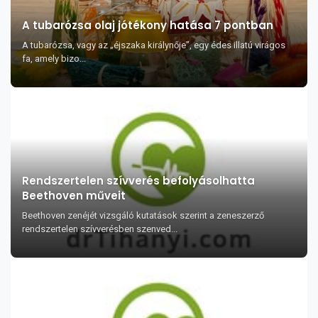
A tubarózsa olaj jótékony hatása 7 pontban
A tubarózsa, vagy az „éjszaka királynője”, egy édes illatú virágos
fa, amely bizo...
Rendszertelen szívverés befolyásolhatta
Beethoven műveit
Beethoven zenéjét vizsgáló kutatások szerint a zeneszerző
rendszertelen szívverésben szenved...