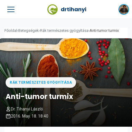
drtihanyi
Főoldal
›
Betegségek
›
Rák természetes gyógyítása
›
Anti-tumor turmix
RÁK TERMÉSZETES GYÓGYÍTÁSA
Anti-tumor turmix
Dr. Tihanyi László
2016. May. 18. 18:40