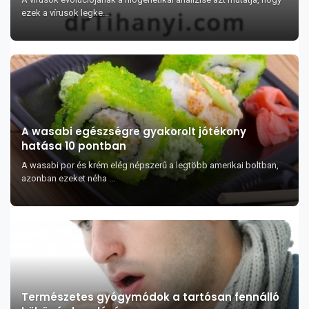
ezek a vírusok legke...
A wasabi egészségre gyakorolt jótékony
hatása 10 pontban
A wasabi por és krém elég népszerű a legtöbb amerikai boltban,
azonban ezeket néha ...
Természetes gyógymódok a tartósan fennálló