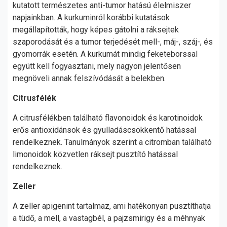
kutatott természetes anti-tumor hatású élelmiszer
napjainkban. A kurkuminról korábbi kutatások
megállapították, hogy képes gátolni a ráksejtek
szaporodását és a tumor terjedését mell-, máj-, száj-, és
gyomorrák esetén. A kurkumát mindig feketeborssal
együtt kell fogyasztani, mely nagyon jelentősen
megnöveli annak felszívódását a belekben.
Citrusfélék
A citrusfélékben található flavonoidok és karotinoidok
erős antioxidánsok és gyulladáscsökkentő hatással
rendelkeznek. Tanulmányok szerint a citromban található
limonoidok közvetlen ráksejt pusztító hatással
rendelkeznek.
Zeller
A zeller apigenint tartalmaz, ami hatékonyan pusztíthatja
a tüdő, a mell, a vastagbél, a pajzsmirigy és a méhnyak