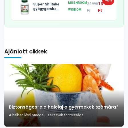
-45%
MUSHROOM
13 990
24 990
Super Shiitake
gyógygomba
WISDOM
Ft
Ft
tabletta, 120db
Ajánlott cikkek
Biztonságos-e a halolaj a gyermekek számára?
A halban lévő omega-3 zsírsavak fontossága: