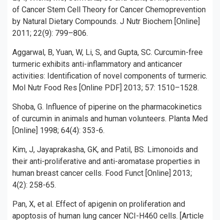
of Cancer Stem Cell Theory for Cancer Chemoprevention
by Natural Dietary Compounds. J Nutr Biochem [Online]
2011; 22(9): 799–806.
Aggarwal, B, Yuan, W, Li, S, and Gupta, SC. Curcumin-free
turmeric exhibits anti-inflammatory and anticancer
activities: Identification of novel components of turmeric.
Mol Nutr Food Res [Online PDF] 2013; 57: 1510–1528.
Shoba, G. Influence of piperine on the pharmacokinetics
of curcumin in animals and human volunteers. Planta Med
[Online] 1998; 64(4): 353-6.
Kim, J, Jayaprakasha, GK, and Patil, BS. Limonoids and
their anti-proliferative and anti-aromatase properties in
human breast cancer cells. Food Funct [Online] 2013;
4(2): 258-65.
Pan, X, et al. Effect of apigenin on proliferation and
apoptosis of human lung cancer NCI-H460 cells. [Article