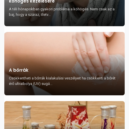
köhögés kezelésére
A téli hónapokban gyakori probléma a köhögés. Nem csak az a
baj, hogy a száraz, illetv...
A bőrrák
Csökkentheti a bőrrák kialakulási veszélyeit ha csökkenti a bőrét
érő ultraibolya (UV) sugá...