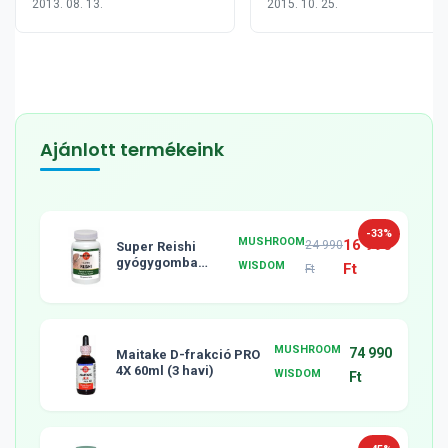
2013. 08. 13.
2015. 10. 25.
rosszindulatú sejtjeit?
az előrehaladott
tüdőrák kezelésében
Ajánlott termékeink
-33%
MUSHROOM
16 990
24 990
Super Reishi
gyógygomba
WISDOM
Ft
Ft
tabletta, 120db
MUSHROOM
74 990
Maitake D-frakció PRO
4X 60ml (3 havi)
WISDOM
Ft