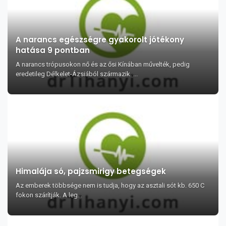
A narancs egészségre gyakorolt jótékony
hatása 9 pontban
A narancs trópusokon nő és az ősi Kínában művelték, pedig
eredetileg Délkelet-Ázsiából származik. ...
Himalája só, pajzsmirigy betegségek
Az emberek többsége nem is tudja, hogy az asztali sót kb. 650 C
fokon szárítják. A leg...