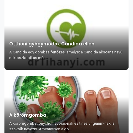
Otthoni gyógymódok Candida ellen
A Candida egy gombás fertőzés, amelyet a Candida albicans nevű
mikroszkopikus mér...
A körömgomba
A körömgombát onychomycosis-nak és tinea unguinm-nak is
szokták nevezni. Amennyiben a go...