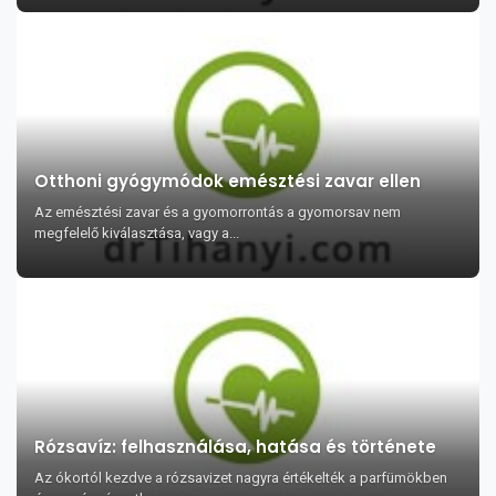
Otthoni gyógymódok emésztési zavar ellen
Az emésztési zavar és a gyomorrontás a gyomorsav nem
megfelelő kiválasztása, vagy a...
Rózsavíz: felhasználása, hatása és története
Az ókortól kezdve a rózsavizet nagyra értékelték a parfümökben