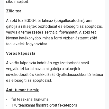
rákos sejtjeit.
Zöld tea
A zöld tea EGCG-t tartalmaz (epigallocatechin), ami
gátolja a ráksejtek osztódását és elősegíti az apoptózis,
vagyis a természetes sejthalál folyamatát. A zöld tea
kivonat hatékonyabb, mint a forró vízben áztatott zöld
tea levelek fogyasztása.
Vörös káposzta
A vörös káposzta indolt és egy izotiocianát nevű
vegyületet tartalmaz, ami gátolja a ráksejtek
növekedését és kialakulását. Gyulladáscsökkentő hatású
és elősegíti az apoptózist.
Anti-tumor turmix
- fél teáskanál kurkuma
- 1/8 teáskanál finomra őrölt feketebors