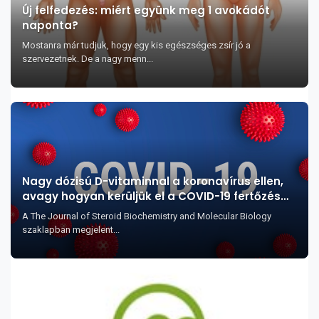
Új felfedezés: miért együnk meg 1 avokádót
naponta?
Mostanra már tudjuk, hogy egy kis egészséges zsír jó a
szervezetnek. De a nagy menn...
Nagy dózisú D-vitaminnal a koronavírus ellen,
avagy hogyan kerüljük el a COVID-19 fertőzés
legsúlyosabb szövődményeit?
A The Journal of Steroid Biochemistry and Molecular Biology
szaklapban megjelent...