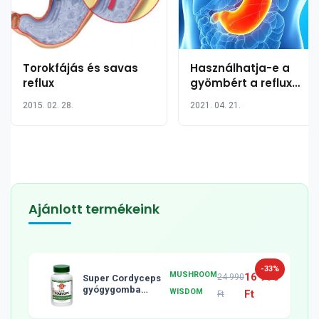
Torokfájás és savas
Használhatja-e a
reflux
gyömbért a reflux
kezelésére?
2015. 02. 28.
2021. 04. 21.
Ajánlott termékeink
-33%
MUSHROOM
16 990
24 990
Super Cordyceps
gyógygomba
WISDOM
Ft
Ft
tabletta, 120db