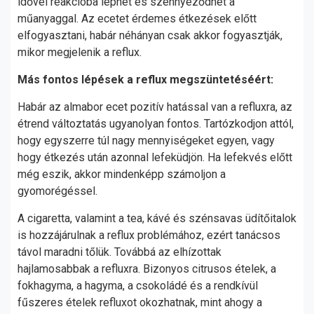
idővel reakcióba léphet és szennyeződhet a
műanyaggal. Az ecetet érdemes étkezések előtt
elfogyasztani, habár néhányan csak akkor fogyasztják,
mikor megjelenik a reflux.
Más fontos lépések a reflux megszüntetéséért:
Habár az almabor ecet pozitív hatással van a refluxra, az
étrend változtatás ugyanolyan fontos. Tartózkodjon attól,
hogy egyszerre túl nagy mennyiségeket egyen, vagy
hogy étkezés után azonnal lefeküdjön. Ha lefekvés előtt
még eszik, akkor mindenképp számoljon a
gyomorégéssel.
A cigaretta, valamint a tea, kávé és szénsavas üdítőitalok
is hozzájárulnak a reflux problémához, ezért tanácsos
távol maradni tőlük. Továbbá az elhízottak
hajlamosabbak a refluxra. Bizonyos citrusos ételek, a
fokhagyma, a hagyma, a csokoládé és a rendkívül
fűszeres ételek refluxot okozhatnak, mint ahogy a