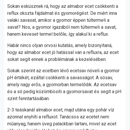
Sokan esküsznek rá, hogy az almabor ecet csökkenti a
reflux okozta fájdalmat és gyomorégést. De miért inna
valaki savasat, amikor a gyomor éppen túltermeli a
savat? Nos, a gyomor igazából nem túltermeli a savat,
hanem keveset termel belőle, így alakul ki a reflux.
Habár nincs olyan orvosi kutatás, amely bizonyítaná,
hogy az almabor ecet jó hatással van a refluxra, az ecet
sokat segít ennek a problémának a kezelésében.
Sokak szerint az ecetben lévő ecetsav növeli a gyomor
pH értékét, ezáltal csökkenti a savasságot. A sósav,
amely nagy erős, a gyomorban termelődik. Az ecetsav
és a só pedig közömbösíti a gyomorsavat és segít a pH
szint fenntartásában.
2-3 teáskanál almabor ecet, majd utána egy pohár víz
azonnal enyhíti a refluxot. Tanácsos az ecetet nem
műanyag, hanem üveg palackban tartani, mivel az ecet