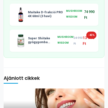
MUSHROOM
74 990
Maitake D-frakció PRO
4X 60ml (3 havi)
WISDOM
Ft
-45%
MUSHROOM
13 990
24 990
Super Shiitake
gyógygomba
WISDOM
Ft
Ft
tabletta, 120db
Ajánlott cikkek