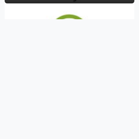
A bazsalikom 6 mellékhatása
A bazsalikom esetleges mellékhatásai
8 fajta gomba és a jótékony hatásuk
Manapság egy kis adag gombáért is sok pénzt adnak ki az