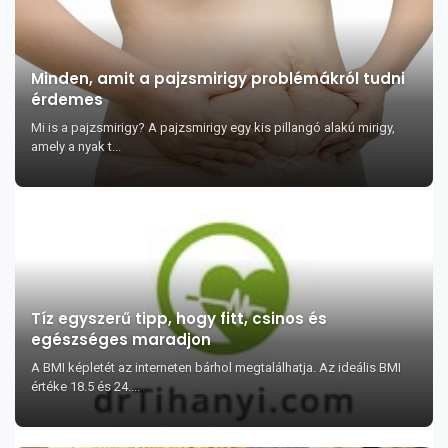
Minden, amit a pajzsmirigy problémákról tudni
érdemes
Mi is a pajzsmirigy? A pajzsmirigy egy kis pillangó alakú mirigy,
amely a nyak t...
Tíz egyszerű tipp, hogy fitt, csinos és
egészséges maradjon
A BMI képletét az interneten bárhol megtalálhatja. Az ideális BMI
értéke 18.5 és 24....