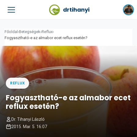
drtihanyi
Főoldal
›
Betegségek
›
Reflux
›
Fogyasztható-e az almabor ecet reflux esetén?
REFLUX
Fogyasztható-e az almabor ecet
reflux esetén?
Dr. Tihanyi László
2015. Mar. 5. 16:07