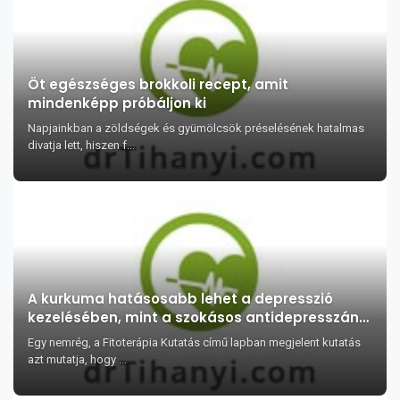
Öt egészséges brokkoli recept, amit
mindenképp próbáljon ki
Napjainkban a zöldségek és gyümölcsök préselésének hatalmas
divatja lett, hiszen f...
A kurkuma hatásosabb lehet a depresszió
kezelésében, mint a szokásos antidepresszáns
gyógyszerek?
Egy nemrég, a Fitoterápia Kutatás című lapban megjelent kutatás
azt mutatja, hogy ...