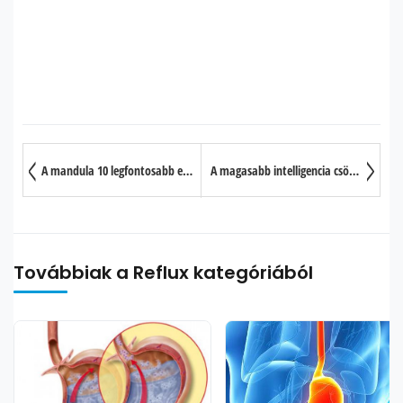
A mandula 10 legfontosabb egészségre gyakorolt jótékony hatása
A magasabb intelligencia csökkentheti a Skizofrénia kialakulásának esélyeit
Továbbiak a Reflux kategóriából