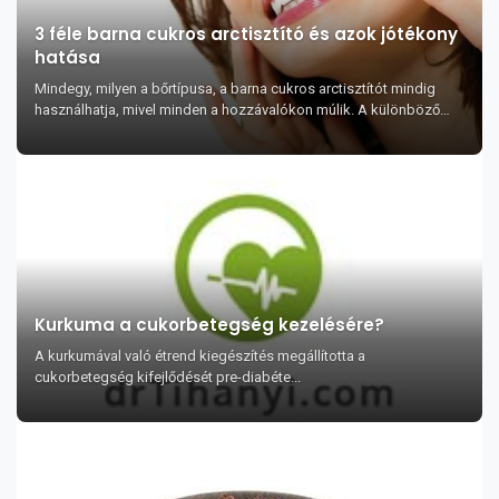
3 féle barna cukros arctisztító és azok jótékony
hatása
Mindegy, milyen a bőrtípusa, a barna cukros arctisztítót mindig
használhatja, mivel minden a hozzávalókon múlik. A különböző
típusú arctisztítók más-más hatássa...
Kurkuma a cukorbetegség kezelésére?
A kurkumával való étrend kiegészítés megállította a
cukorbetegség kifejlődését pre-diabéte...