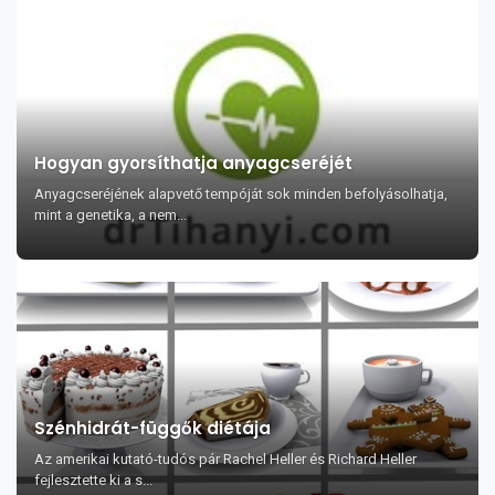
Hogyan gyorsíthatja anyagcseréjét
Anyagcseréjének alapvető tempóját sok minden befolyásolhatja,
mint a genetika, a nem...
Szénhidrát-függők diétája
Az amerikai kutató-tudós pár Rachel Heller és Richard Heller
fejlesztette ki a s...