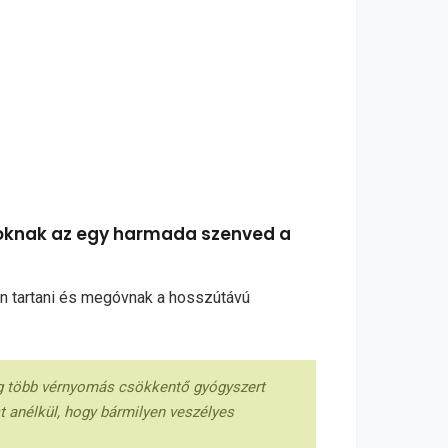
aloknak az egy harmada szenved a
an tartani és megóvnak a hosszútávú
g több vérnyomás csökkentő gyógyszert
t anélkül, hogy bármilyen veszélyes