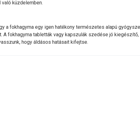
l való küzdelemben.
 hogy a fokhagyma egy igen hatékony természetes alapú gyógysz
. A fokhagyma tabletták vagy kapszulák szedése jó kiegészítő, a
sszunk, hogy áldásos hatásait kifejtse.