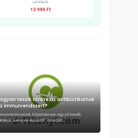
24 990 Ft
13 990 Ft
ogyan teszik tönkre az antibiotikumok
z immunrendszert?
mmunrendszerünk folyamatosan egy jól bevált,
ktikus „keres és elpusztít” missziót...