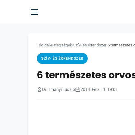
Főoldal
›
Betegségek
›
Szív- és érrendszer
›
6 természetes 
SZÍV- ÉS ÉRRENDSZER
6 természetes orvo
Dr. Tihanyi László
2014. Feb. 11. 19:01