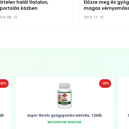
irtelen halál fiatalon,
Előzze meg és gyóg
portolás közben
magas vérnyomás
fokhagymával
014. 08. 12.
2013. 11. 10.
-33%
-33%
db
Super Reishi gyógygomba tabletta, 120db
MUSHROOM WISDOM