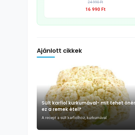
24 990 Ft
16 990 Ft
Ajánlott cikkek
Sült karfiol kurkumával- mit tehet öné
ez a remek étel?
A recept a sült karfiolhoz, kurkumával