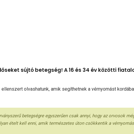
seket sújtó betegség! A 16 és 34 év közötti fiat
 ellenszert olvashatunk, amik segíthetnek a vérnyomást kordáb
ványszerű betegségre egyszerűen csak annyi, hogy az orvosok mé
olyan ételt kell enni, amik természetes úton csökkentik a vérnyomás