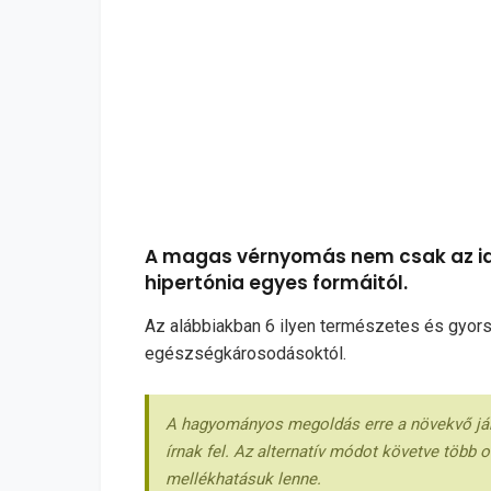
A magas vérnyomás nem csak az idő
hipertónia egyes formáitól.
Az alábbiakban 6 ilyen természetes és gyors
egészségkárosodásoktól.
A hagyományos megoldás erre a növekvő jár
írnak fel. Az alternatív módot követve több 
mellékhatásuk lenne.