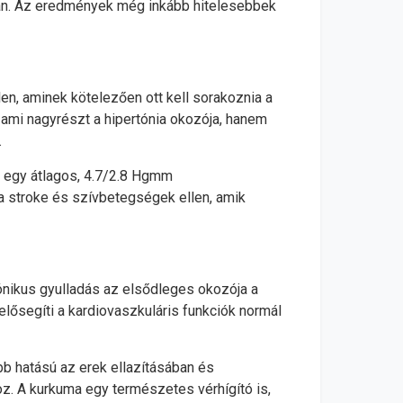
ban. Az eredmények még inkább hitelesebbek
, aminek kötelezően ott kell sorakoznia a
 ami nagyrészt a hipertónia okozója, hanem
.
l egy átlagos, 4.7/2.8 Hgmm
 stroke és szívbetegségek ellen, amik
ónikus gyulladás az elsődleges okozója a
lősegíti a kardiovaszkuláris funkciók normál
bb hatású az erek ellazításában és
z. A kurkuma egy természetes vérhígító is,