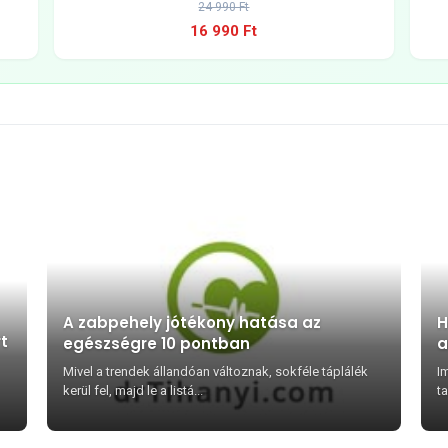
24 990 Ft
16 990 Ft
A zabpehely jótékony hatása az
H
rt
egészségre 10 pontban
a
Mivel a trendek állandóan változnak, sokféle táplálék
I
kerül fel, majd le a listá...
ta