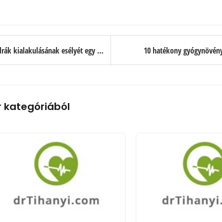
A lenmag 28%-kal csökkenti a mellrák kialakulásának esélyét egy új tanulmány szerint (fél teáskanálnyi egészség)
10 hatékony gyógynövény a
r kategóriából