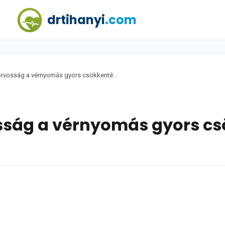
drtihanyi
.com
orvosság a vérnyomás gyors csökkenté...
sság a vérnyomás gyors c