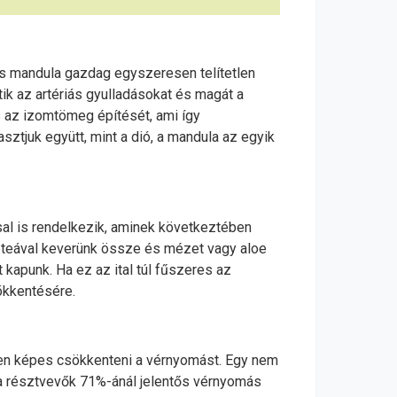
s mandula gazdag egyszeresen telítetlen
ik az artériás gyulladásokat és magát a
s az izomtömeg építését, ami így
tjuk együtt, mint a dió, a mandula az egyik
sal is rendelkezik, aminek következtében
gy teával keverünk össze és mézet vagy aloe
apunk. Ha ez az ital túl fűszeres az
sökkentésére.
ősen képes csökkenteni a vérnyomást. Egy nem
 a résztvevők 71%-ánál jelentős vérnyomás