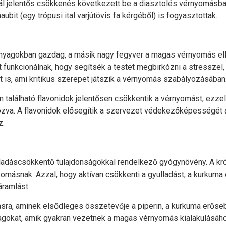
nál jelentős csökkenés következett be a diasztolés vérnyomás
ubit (egy trópusi ital varjútövis fa kérgéből) is fogyasztottak.
yagokban gazdag, a másik nagy fegyver a magas vérnyomás ellen
funkcionálnak, hogy segítsék a testet megbirkózni a stresszel,
 is, ami kritikus szerepet játszik a vérnyomás szabályozásában
 található flavonidok jelentősen csökkentik a vérnyomást, ezze
zva. A flavonidok elősegítik a szervezet védekezőképességét a
z.
lladáscsökkentő tulajdonságokkal rendelkező gyógynövény. A kr
ásnak. Azzal, hogy aktívan csökkenti a gyulladást, a kurkuma e
áramlást.
ásra, aminek elsődleges összetevője a piperin, a kurkuma erőse
yagokat, amik gyakran vezetnek a magas vérnyomás kialakulásáho