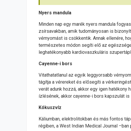
Nyers mandula
Minden nap egy marék nyers mandula fogyasz
zsírsavakban, amik tudományosan is bizonyíto
vérnyomást is csökkentik. Annak ellenére, ho
természetes módon segíti elő az egészséges
leghatékonyabb kardiovaszkuláris szupertáplá
Cayenne-i bors
Vitathatatlanul az egyik leggyorsabb vérnyom
tágítja a vérereket és elősegíti a vérkering
verát adunk hozzá, akkor egy igen hatékony 
ízlésének, akkor cayenne-i bors kapszulát i
Kókuszvíz
Káliumban, elektrolitokban és más fontos tá
régiben, a West Indian Medical Journal –ban