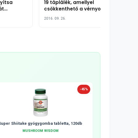
yítsa
19 táplálék, amellyel
át
csökkenthető a vérnyomás
2016. 09. 26.
-45%
Super Shiitake gyógygomba tabletta, 120db
MUSHROOM WISDOM