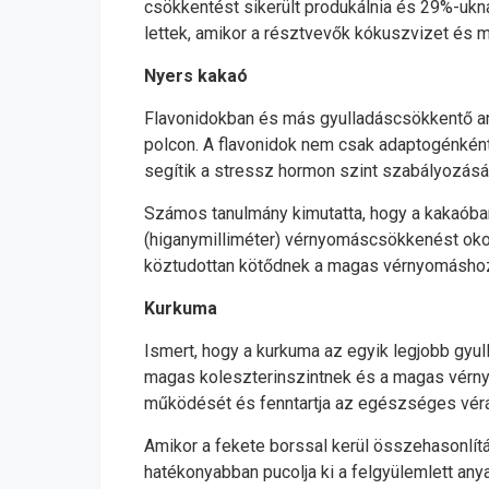
csökkentést sikerült produkálnia és 29%-uk
lettek, amikor a résztvevők kókuszvizet és ma
Nyers kakaó
Flavonidokban és más gyulladáscsökkentő an
polcon. A flavonidok nem csak adaptogénként 
segítik a stressz hormon szint szabályozását
Számos tanulmány kimutatta, hogy a kakaóban
(higanymilliméter) vérnyomáscsökkenést oko
köztudottan kötődnek a magas vérnyomásho
Kurkuma
Ismert, hogy a kurkuma az egyik legjobb gyu
magas koleszterinszintnek és a magas vérnyom
működését és fenntartja az egészséges vér
Amikor a fekete borssal kerül összehasonlít
hatékonyabban pucolja ki a felgyülemlett an