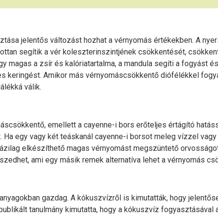
tása jelentős változást hozhat a vérnyomás értékekben. A nyer
ttan segítik a vér koleszterinszintjének csökkentését, csökkent
gy magas a zsír és kalóriatartalma, a mandula segíti a fogyást é
 keringést. Amikor más vérnyomáscsökkentő diófélékkel fogyasz
lékká válik.
áscsökkentő, emellett a cayenne-i bors erőteljes értágító hatás
ést. Ha egy vagy két teáskanál cayenne-i borsot meleg vízzel va
házilag elkészíthető magas vérnyomást megszüntető orvosságot k
s szedhet, ami egy másik remek alternatíva lehet a vérnyomás c
panyagokban gazdag. A kókuszvízről is kimutatták, hogy jelent
 publikált tanulmány kimutatta, hogy a kókuszvíz fogyasztásával