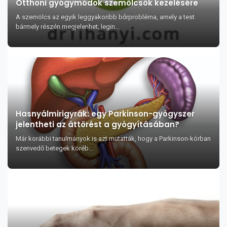
Otthoni gyógymódok szemölcsök kezelésére
A szemölcs az egyik leggyakoribb bőrprobléma, amely a test
bármely részén megjelenhet; legin...
Hasnyálmirigyrák: egy Parkinson-gyógyszer
jelentheti az áttörést a gyógyításában?
Már korábbi tanulmányok is azt mutatták, hogy a Parkinson-kórban
szenvedő betegek köréb...