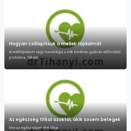
Hogyan csillapítsuk a mellek fájdalmát
A mellfájdalom vagy masztalgia a nők körében gyakran előforduló
probléma, főként...
Az egészség titkai azoktól, akik sosem betegek
Íme az egészséges élet titkai: