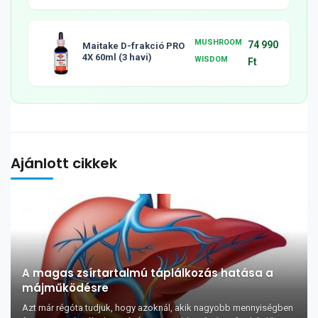
MUSHROOM
74 990
Maitake D-frakció PRO
4X 60ml (3 havi)
WISDOM
Ft
Ajánlott cikkek
A magas zsírtartalmú táplálkozás hatása a
májműködésre
Azt már régóta tudjuk, hogy azoknál, akik nagyobb mennyiségben