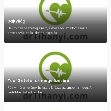
Sajtvilág
Ha röviden összefoglalnám, akkor ezek az állomások a
következők: oltás, altatás, sajtolás...
Top 10 étel a rák megelőzésére
Rák – már a nevének hallatára kirázza az embert a hideg. A
legtöbben túl sok embe...