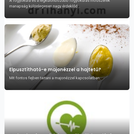
A fogyókúra és a legkülönbözőbb fogyókúrás módszerek
manapság különlegesen nagy érdeklőd...
Elpusztítható-e majonézzel a hajtetű?
Mit fontos fejben tartani a majonézzel kapcsolatban: