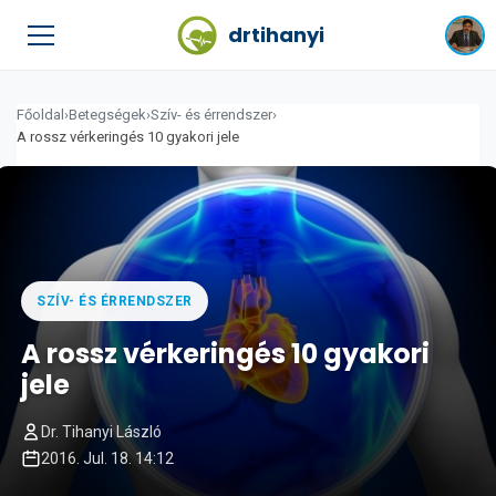
drtihanyi
Főoldal
›
Betegségek
›
Szív- és érrendszer
›
A rossz vérkeringés 10 gyakori jele
SZÍV- ÉS ÉRRENDSZER
A rossz vérkeringés 10 gyakori
jele
Dr. Tihanyi László
2016. Jul. 18. 14:12