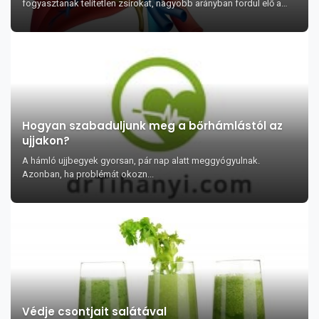
fogyasztanak telítetlen zsírokat, nagyobb arányban fordul elő a
nem alkohol okozta zsírmáj ...
Hogyan szabaduljunk meg a bőrhámlástól az
ujjakon?
A hámló ujjbegyek gyorsan, pár nap alatt meggyógyulnak.
Azonban, ha problémát okozn...
Védje csontjait salátával