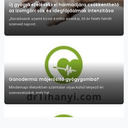
Új gyógykezelésekkel harmadjára csökkenthető
az izomgörcsök és idegfájdalmak intenzitása
„Becsléseink szerint közel 4 millió amerikai, 65 év feletti felnőtt
szenved napont...
Ganoderma: májerősítő gyógygomba?
Mindennapi életünkben számtalan olyan külső tényező éri
szervezetünket, mely hat...