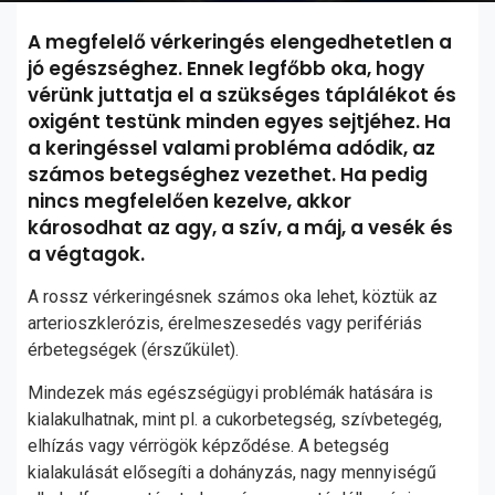
A megfelelő vérkeringés elengedhetetlen a
jó egészséghez. Ennek legfőbb oka, hogy
vérünk juttatja el a szükséges táplálékot és
oxigént testünk minden egyes sejtjéhez. Ha
a keringéssel valami probléma adódik, az
számos betegséghez vezethet. Ha pedig
nincs megfelelően kezelve, akkor
károsodhat az agy, a szív, a máj, a vesék és
a végtagok.
A rossz vérkeringésnek számos oka lehet, köztük az
arterioszklerózis, érelmeszesedés vagy perifériás
érbetegségek (érszűkület).
Mindezek más egészségügyi problémák hatására is
kialakulhatnak, mint pl. a cukorbetegség, szívbetegég,
elhízás vagy vérrögök képződése. A betegség
kialakulását elősegíti a dohányzás, nagy mennyiségű