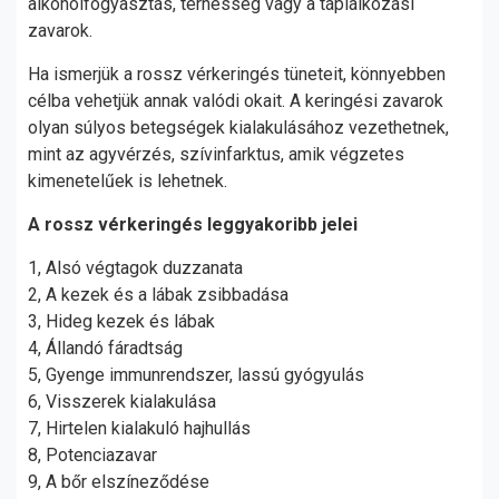
alkoholfogyasztás, terhesség vagy a táplálkozási
zavarok.
Ha ismerjük a rossz vérkeringés tüneteit, könnyebben
célba vehetjük annak valódi okait. A keringési zavarok
olyan súlyos betegségek kialakulásához vezethetnek,
mint az agyvérzés, szívinfarktus, amik végzetes
kimenetelűek is lehetnek.
A rossz vérkeringés leggyakoribb jelei
1, Alsó végtagok duzzanata
2, A kezek és a lábak zsibbadása
3, Hideg kezek és lábak
4, Állandó fáradtság
5, Gyenge immunrendszer, lassú gyógyulás
6, Visszerek kialakulása
7, Hirtelen kialakuló hajhullás
8, Potenciazavar
9, A bőr elszíneződése