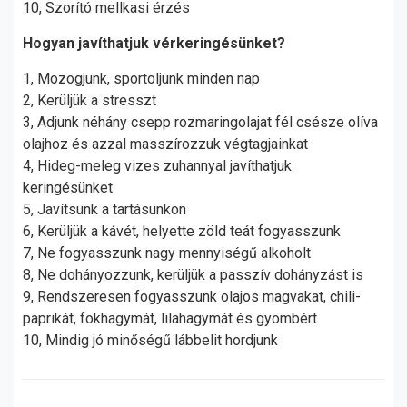
10, Szorító mellkasi érzés
Hogyan javíthatjuk vérkeringésünket?
1, Mozogjunk, sportoljunk minden nap
2, Kerüljük a stresszt
3, Adjunk néhány csepp rozmaringolajat fél csésze olíva
olajhoz és azzal masszírozzuk végtagjainkat
4, Hideg-meleg vizes zuhannyal javíthatjuk
keringésünket
5, Javítsunk a tartásunkon
6, Kerüljük a kávét, helyette zöld teát fogyasszunk
7, Ne fogyasszunk nagy mennyiségű alkoholt
8, Ne dohányozzunk, kerüljük a passzív dohányzást is
9, Rendszeresen fogyasszunk olajos magvakat, chili-
paprikát, fokhagymát, lilahagymát és gyömbért
10, Mindig jó minőségű lábbelit hordjunk