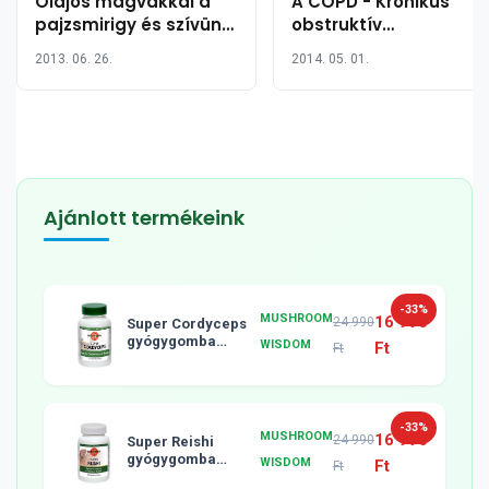
Olajos magvakkal a
A COPD - Krónikus
pajzsmirigy és szívünk,
obstruktív
érrendszerünk
tüdőbetegség
2013. 06. 26.
2014. 05. 01.
egészségéért
Ajánlott termékeink
-33%
MUSHROOM
16 990
24 990
Super Cordyceps
gyógygomba
WISDOM
Ft
Ft
tabletta, 120db
-33%
MUSHROOM
16 990
24 990
Super Reishi
gyógygomba
WISDOM
Ft
Ft
tabletta, 120db