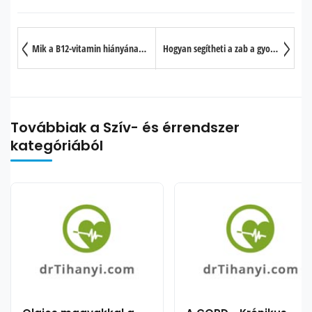
Mik a B12-vitamin hiányának legfontosabb jelei?
Hogyan segítheti a zab a gyors és egészséges fogyást?
Továbbiak a Szív- és érrendszer
kategóriából