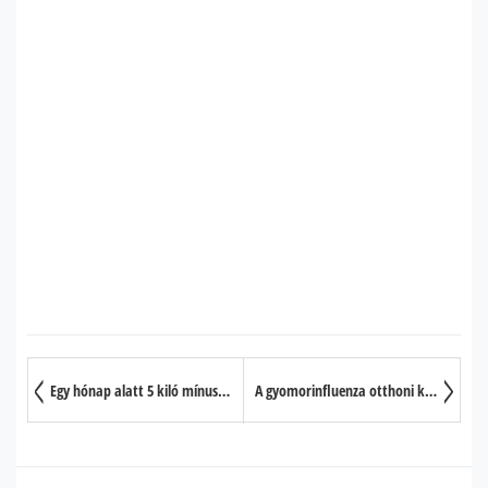
Egy hónap alatt 5 kiló mínusz – a 20 legjobb módszer
A gyomorinfluenza otthoni kezelése