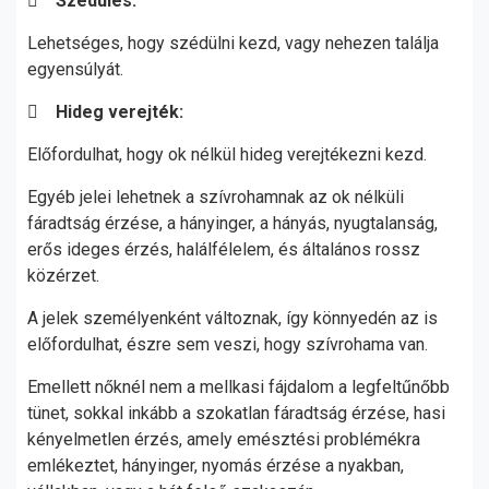

Szédülés:
Lehetséges, hogy szédülni kezd, vagy nehezen találja
egyensúlyát.

Hideg verejték:
Előfordulhat, hogy ok nélkül hideg verejtékezni kezd.
Egyéb jelei lehetnek a szívrohamnak az ok nélküli
fáradtság érzése, a hányinger, a hányás, nyugtalanság,
erős ideges érzés, halálfélelem, és általános rossz
közérzet.
A jelek személyenként változnak, így könnyedén az is
előfordulhat, észre sem veszi, hogy szívrohama van.
Emellett nőknél nem a mellkasi fájdalom a legfeltűnőbb
tünet, sokkal inkább a szokatlan fáradtság érzése, hasi
kényelmetlen érzés, amely emésztési problémékra
emlékeztet, hányinger, nyomás érzése a nyakban,