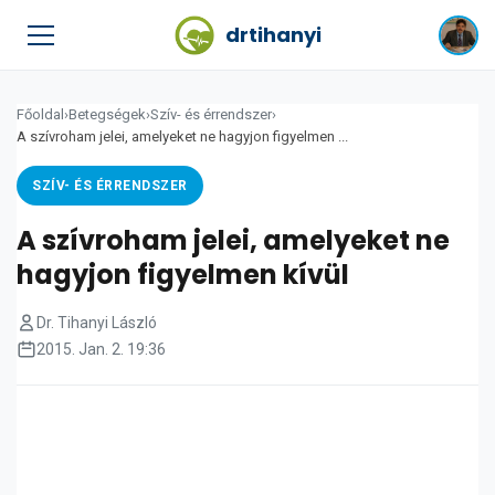
drtihanyi
Főoldal
›
Betegségek
›
Szív- és érrendszer
›
A szívroham jelei, amelyeket ne hagyjon figyelmen ...
SZÍV- ÉS ÉRRENDSZER
A szívroham jelei, amelyeket ne
hagyjon figyelmen kívül
Dr. Tihanyi László
2015. Jan. 2. 19:36