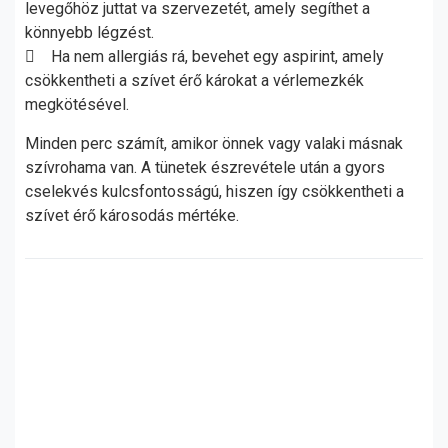
levegőhöz juttat va szervezetét, amely segíthet a
könnyebb légzést.
 Ha nem allergiás rá, bevehet egy aspirint, amely
csökkentheti a szívet érő károkat a vérlemezkék
megkötésével.
Minden perc számít, amikor önnek vagy valaki másnak
szívrohama van. A tünetek észrevétele után a gyors
cselekvés kulcsfontosságú, hiszen így csökkentheti a
szívet érő károsodás mértéke.