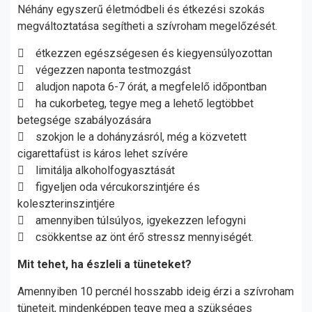
Néhány egyszerű életmódbeli és étkezési szokás
megváltoztatása segítheti a szívroham megelőzését.
 étkezzen egészségesen és kiegyensúlyozottan
 végezzen naponta testmozgást
 aludjon napota 6-7 órát, a megfelelő időpontban
 ha cukorbeteg, tegye meg a lehető legtöbbet
betegsége szabályozására
 szokjon le a dohányzásról, még a közvetett
cigarettafüst is káros lehet szívére
 limitálja alkoholfogyasztását
 figyeljen oda vércukorszintjére és
koleszterinszintjére
 amennyiben túlsúlyos, igyekezzen lefogyni
 csökkentse az önt érő stressz mennyiségét.
Mit tehet, ha észleli a tüneteket?
Amennyiben 10 percnél hosszabb ideig érzi a szívroham
tüneteit, mindenképpen tegye meg a szükséges