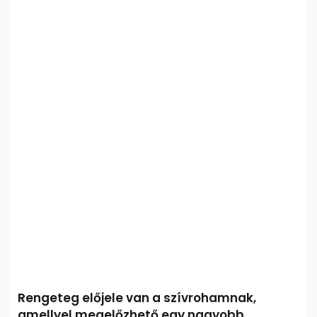
Rengeteg előjele van a szívrohamnak,
amellyel megelőzhető egy nagyobb