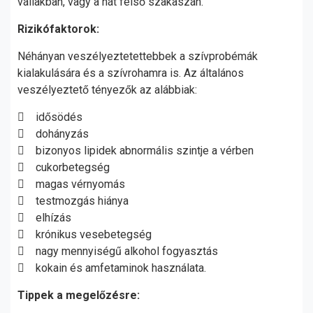
vállakban, vagy a hát felső szakaszán.
Rizikófaktorok:
Néhányan veszélyeztetettebbek a szívprobémák
kialakulására és a szívrohamra is. Az általános
veszélyeztető tényezők az alábbiak:
 idősödés
 dohányzás
 bizonyos lipidek abnormális szintje a vérben
 cukorbetegség
 magas vérnyomás
 testmozgás hiánya
 elhízás
 krónikus vesebetegség
 nagy mennyiségű alkohol fogyasztás
 kokain és amfetaminok használata.
Tippek a megelőzésre: