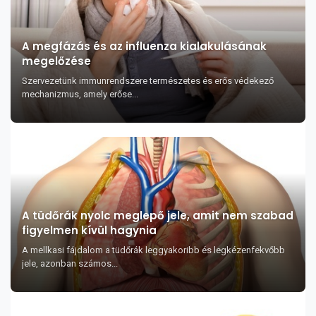
A megfázás és az influenza kialakulásának
megelőzése
Szervezetünk immunrendszere természetes és erős védekező
mechanizmus, amely erőse...
A tüdőrák nyolc meglepő jele, amit nem szabad
figyelmen kívül hagynia
A mellkasi fájdalom a tüdőrák leggyakoribb és legkézenfekvőbb
jele, azonban számos...