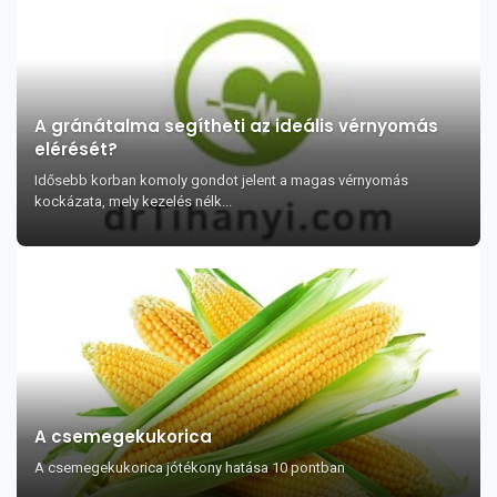
A gránátalma segítheti az ideális vérnyomás
elérését?
Idősebb korban komoly gondot jelent a magas vérnyomás
kockázata, mely kezelés nélk...
A csemegekukorica
A csemegekukorica jótékony hatása 10 pontban