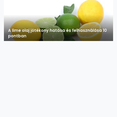
A lime olaj jótékony hatása és felhasználása 10
pontban
Mire használjuk a lime olajat?
Fogyókúrás smoothie
Ismerje meg a könnyen elkészíthető, egészséges smoothie
receptjét, amely fogyasztásával egészség...