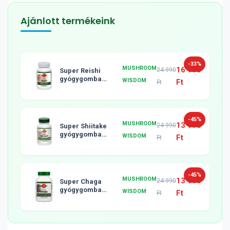
Ajánlott termékeink
-33%
MUSHROOM
16 990
24 990
Super Reishi
gyógygomba
WISDOM
Ft
Ft
tabletta, 120db
-45%
MUSHROOM
13 990
24 990
Super Shiitake
gyógygomba
WISDOM
Ft
Ft
tabletta, 120db
-45%
MUSHROOM
13 990
24 990
Super Chaga
gyógygomba
WISDOM
Ft
Ft
tabletta, 120db