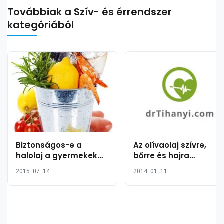
Továbbiak a Szív- és érrendszer
kategóriából
Biztonságos-e a
Az olívaolaj szívre,
halolaj a gyermekek
bőrre és hajra
számára?
gyakorolt jótékony
2015. 07. 14.
2014. 01. 11.
hatásai