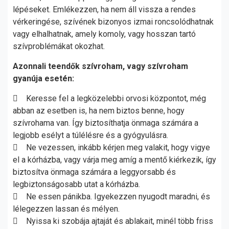
lépéseket. Emlékezzen, ha nem áll vissza a rendes
vérkeringése, szívének bizonyos izmai roncsolódhatnak
vagy elhalhatnak, amely komoly, vagy hosszan tartó
szívproblémákat okozhat.
Azonnali teendők szívroham, vagy szívroham
gyanúja esetén:
 Keresse fel a legközelebbi orvosi központot, még
abban az esetben is, ha nem biztos benne, hogy
szívrohama van. Így biztosíthatja önmaga számára a
legjobb esélyt a túlélésre és a gyógyulásra.
 Ne vezessen, inkább kérjen meg valakit, hogy vigye
el a kórházba, vagy várja meg amíg a mentő kiérkezik, így
biztosítva önmaga számára a leggyorsabb és
legbiztonságosabb utat a kórházba.
 Ne essen pánikba. Igyekezzen nyugodt maradni, és
lélegezzen lassan és mélyen.
 Nyissa ki szobája ajtaját és ablakait, minél több friss