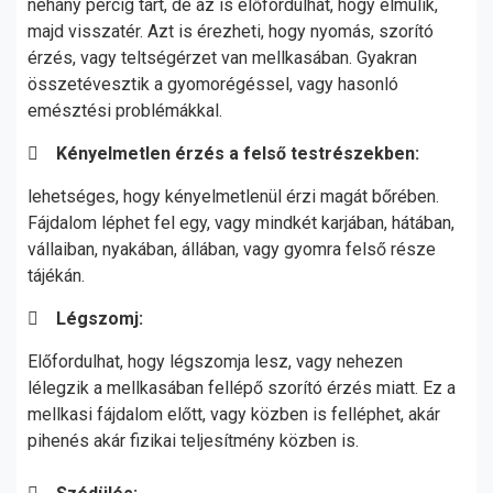
néhány percig tart, de az is előfordulhat, hogy elmúlik,
majd visszatér. Azt is érezheti, hogy nyomás, szorító
érzés, vagy teltségérzet van mellkasában. Gyakran
összetévesztik a gyomorégéssel, vagy hasonló
emésztési problémákkal.

Kényelmetlen érzés a felső testrészekben:
lehetséges, hogy kényelmetlenül érzi magát bőrében.
Fájdalom léphet fel egy, vagy mindkét karjában, hátában,
vállaiban, nyakában, állában, vagy gyomra felső része
tájékán.

Légszomj:
Előfordulhat, hogy légszomja lesz, vagy nehezen
lélegzik a mellkasában fellépő szorító érzés miatt. Ez a
mellkasi fájdalom előtt, vagy közben is felléphet, akár
pihenés akár fizikai teljesítmény közben is.