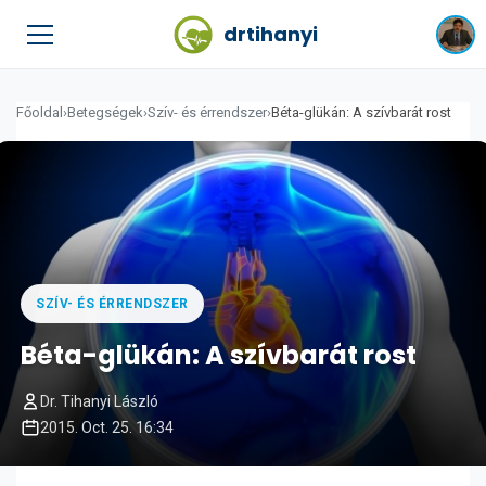
drtihanyi
Főoldal
›
Betegségek
›
Szív- és érrendszer
›
Béta-glükán: A szívbarát rost
SZÍV- ÉS ÉRRENDSZER
Béta-glükán: A szívbarát rost
Dr. Tihanyi László
2015. Oct. 25. 16:34