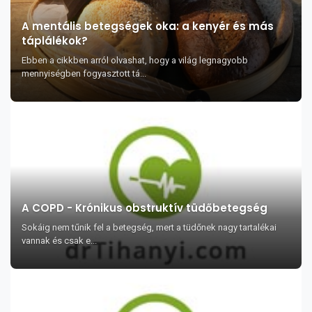
A mentális betegségek oka: a kenyér és más
táplálékok?
Ebben a cikkben arról olvashat, hogy a világ legnagyobb
mennyiségben fogyasztott tá...
A COPD - Krónikus obstruktív tüdőbetegség
Sokáig nem tűnik fel a betegség, mert a tüdőnek nagy tartalékai
vannak és csak e...