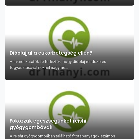
Dióolajjal a cukorbetegség ellen?
Harvardi kutatók felfedezték, hogy dióolaj rendszeres
fogyasztásával nőknél nagymé...
Fokozzuk egészségünket reishi
gyógygombával!
A reishi gyógygombában található fitotápanyagok számos