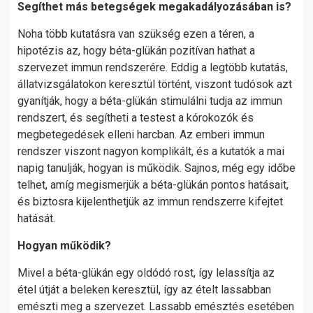
Segíthet más betegségek megakadályozásában is?
Noha több kutatásra van szükség ezen a téren, a
hipotézis az, hogy béta-glükán pozitívan hathat a
szervezet immun rendszerére. Eddig a legtöbb kutatás,
állatvizsgálatokon keresztül történt, viszont tudósok azt
gyanítják, hogy a béta-glükán stimulálni tudja az immun
rendszert, és segítheti a testest a kórokozók és
megbetegedések elleni harcban. Az emberi immun
rendszer viszont nagyon komplikált, és a kutatók a mai
napig tanulják, hogyan is működik. Sajnos, még egy időbe
telhet, amíg megismerjük a béta-glükán pontos hatásait,
és biztosra kijelenthetjük az immun rendszerre kifejtet
hatását.
Hogyan működik?
Mivel a béta-glükán egy oldódó rost, így lelassítja az
étel útját a beleken keresztül, így az ételt lassabban
emészti meg a szervezet. Lassabb emésztés esetében