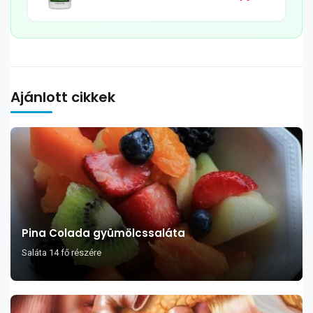
tabletta, 120db
Ajánlott cikkek
Pina Colada gyümölcssaláta
Saláta 14 fő részére