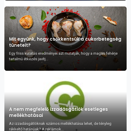
Mit együnk, hogy csökkentsük a cukorbetegség
tüneteit?
Egy friss kutatás eredményei azt mutatják, hogy a magas fehérje
tartalmú étkezés javítj...
A nem megfelelő izzadásgátlók esetleges
mellékhatásai
Az izzadásgátlóknak számos mellékhatása lehet, de tényleg
rákkeltő hatásúak? A reklámok...