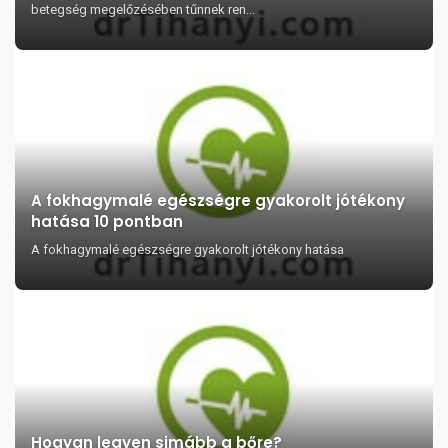
betegség megelőzésében tűnnek ren...
A fokhagymalé egészségre gyakorolt jótékony
hatása 10 pontban
A fokhagymalé egészségre gyakorolt jótékony hatása
Hogyan legyen simább a bőre?