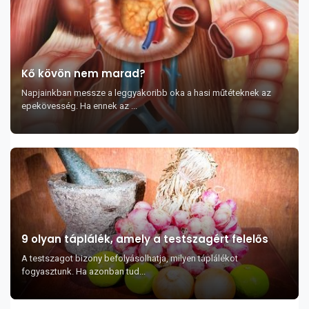
Kő kövön nem marad?
Napjainkban messze a leggyakoribb oka a hasi műtéteknek az
epekövesség. Ha ennek az ...
9 olyan táplálék, amely a testszagért felelős
A testszagot bizony befolyásolhatja, milyen táplálékot
fogyasztunk. Ha azonban tud...