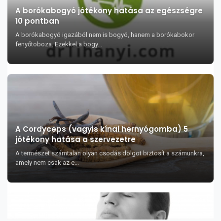
A borókabogyó jótékony hatása az egészségre
10 pontban
A borókabogyó igazából nem is bogyó, hanem a borókabokor
fenyőtoboza. Ezekkel a bogy...
A Cordyceps (vagyis kínai hernyógomba) 5
jótékony hatása a szervezetre
A természet számtalan olyan csodás dolgot biztosít a számunkra,
amely nem csak az e...