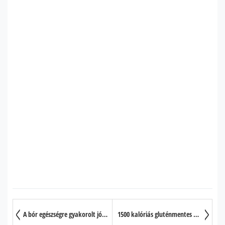
A bór egészségre gyakorolt jótékony hatása 6 pontban
1500 kalóriás gluténmentes étrend