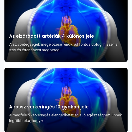
Az elzáródott artériák 4 különös jele
A szívbetegségek megelőzése rendkívül fontos dolog, hiszen a
szív és érrendszeri megbeteg...
A rossz vérkeringés 10 gyakori jele
A megfelelő vérkeringés elengedhetetlen a jó egészséghez. Ennek
legfőbb oka, hogy v...