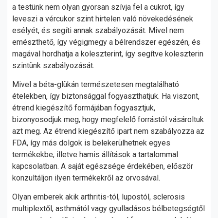
a testünk nem olyan gyorsan szívja fel a cukrot, így
leveszi a vércukor szint hirtelen való növekedésének
esélyét, és segíti annak szabályozását. Mivel nem
emészthető, így végigmegy a bélrendszer egészén, és
magával hordhatja a koleszterint, így segítve koleszterin
szintünk szabályozását.
Mivel a béta-glükán természetesen megtalálható
ételekben, így biztonsággal fogyaszthatjuk. Ha viszont,
étrend kiegészítő formájában fogyasztjuk,
bizonyosodjuk meg, hogy megfelelő forrástól vásároltuk
azt meg. Az étrend kiegészítő ipart nem szabályozza az
FDA, így más dolgok is belekerülhetnek egyes
termékekbe, illetve hamis állítások a tartalommal
kapcsolatban. A saját egészsége érdekében, először
konzultáljon ilyen termékekről az orvosával.
Olyan emberek akik arthritis-tól, lupostól, sclerosis
multiplextől, asthmától vagy gyulladásos bélbetegségtől