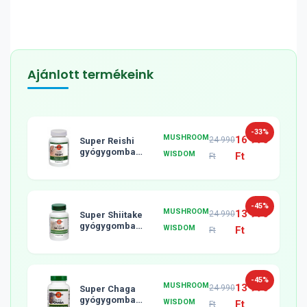
Ajánlott termékeink
-33%
MUSHROOM
16 990
24 990
Super Reishi
gyógygomba
WISDOM
Ft
Ft
tabletta, 120db
-45%
MUSHROOM
13 990
24 990
Super Shiitake
gyógygomba
WISDOM
Ft
Ft
tabletta, 120db
-45%
MUSHROOM
13 990
24 990
Super Chaga
gyógygomba
WISDOM
Ft
Ft