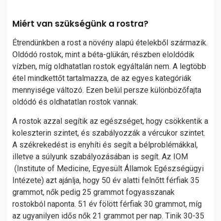
Miért van szükségünk a rostra?
Étrendünkben a rost a növény alapú ételekből származik.
Oldódó rostok, mint a béta-glükán, részben eloldódik
vízben, míg oldhatatlan rostok egyáltalán nem. A legtöbb
étel mindkettőt tartalmazza, de az egyes kategóriák
mennyisége változó. Ezen belül persze különbözőfajta
oldódó és oldhatatlan rostok vannak.
A rostok azzal segítik az egészséget, hogy csökkentik a
koleszterin szintet, és szabályozzák a vércukor szintet.
A székrekedést is enyhíti és segít a bélproblémákkal,
illetve a súlyunk szabályozásában is segít. Az IOM
(Institute of Medicine, Egyesült Államok Egészségügyi
Intézete) azt ajánlja, hogy 50 év alatti felnőtt férfiak 35
grammot, nők pedig 25 grammot fogyasszanak
rostokból naponta. 51 év fölött férfiak 30 grammot, míg
az ugyanilyen idős nők 21 grammot per nap. Tinik 30-35