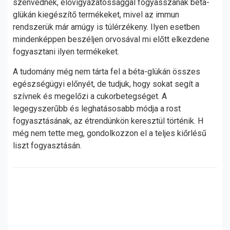
szenvednek, elővigyázatossággal fogyasszanak béta-
glükán kiegészítő termékeket, mivel az immun
rendszerük már amúgy is túlérzékeny. Ilyen esetben
mindenképpen beszéljen orvosával mi előtt elkezdene
fogyasztani ilyen termékeket.
A tudomány még nem tárta fel a béta-glükán összes
egészségügyi előnyét, de tudjuk, hogy sokat segít a
szívnek és megelőzi a cukorbetegséget. A
legegyszerűbb és leghatásosabb módja a rost
fogyasztásának, az étrendünkön keresztül történik. H
még nem tette meg, gondolkozzon el a teljes kiőrlésű
liszt fogyasztásán.