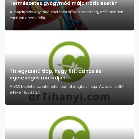
Természetes gyógymód májcirrózis esetén
A májcirrózis egy meglehetősen súlyos betegség, ezért minden
esetben orvosi felüg...
Tíz egyszerű tipp, hogy fitt, csinos és
egészséges maradjon
A BMI képletét az interneten bárhol megtalálhatja. Az ideális BMI
értéke 18.5 és 24....