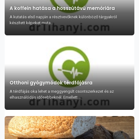
A koffein hatása a hosszútávú memóriára
A kutatás első napján a résztvevőknek különböző tárgyakról
készített képeket muta...
Otthoni gyógymódok térdfájásra
A térdfájás oka lehet a meggyengült csontszerkezet és az
elhasználódás idősebbeknél. Emellett ...