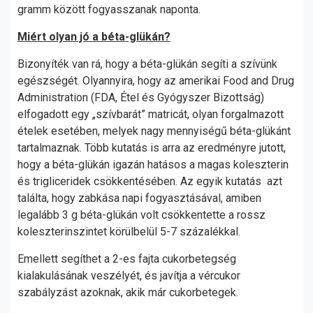
gramm között fogyasszanak naponta.
Miért olyan jó a béta-glükán?
Bizonyíték van rá, hogy a béta-glükán segíti a szívünk
egészségét. Olyannyira, hogy az amerikai Food and Drug
Administration (FDA, Étel és Gyógyszer Bizottság)
elfogadott egy „szívbarát” matricát, olyan forgalmazott
ételek esetében, melyek nagy mennyiségű béta-glükánt
tartalmaznak. Több kutatás is arra az eredményre jutott,
hogy a béta-glükán igazán hatásos a magas koleszterin
és trigliceridek csökkentésében. Az egyik kutatás azt
találta, hogy zabkása napi fogyasztásával, amiben
legalább 3 g béta-glükán volt csökkentette a rossz
koleszterinszintet körülbelül 5-7 százalékkal.
Emellett segíthet a 2-es fajta cukorbetegség
kialakulásának veszélyét, és javítja a vércukor
szabályzást azoknak, akik már cukorbetegek.