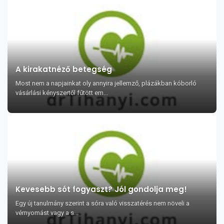
A kirakatnéző betegség
Most nem a napjainkat oly annyira jellemző, plázákban kóborló
vásárlási kényszertől fűtött em...
Kevesebb sót fogyaszt? Jól gondolja meg!
Egy új tanulmány szerint a sóra való visszatérés nem növeli a
vérnyomást vagy a s...