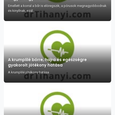
Emellett a korral a bőr is elöregszik, a pórusok megnagyobbodnak
és kinyílnak, ezál...
A krumplilé bőrre, hajra és egészségre
gyakorolt jótékony hatása
A krumplilé jótékony hatása